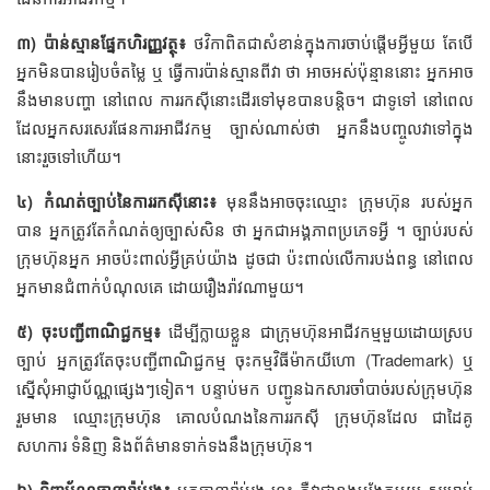
៣) ប៉ាន់ស្មានផ្នែកហិរញ្ញវត្ថុ៖
ថវិកាពិតជាសំខាន់ក្នុងការចាប់ផ្ដើមអ្វីមួយ តែបើ
អ្នកមិនបានរៀបចំតម្លៃ ឬ ធ្វើការប៉ាន់ស្មានពីវា ថា អាចអស់ប៉ុន្មាននោះ អ្នកអាច
នឹងមានបញ្ហា នៅពេល ការរកស៊ីនោះដើរទៅមុខបានបន្តិច។ ជា​ទូទៅ នៅ​ពេល​
ដែល​អ្នក​សរសេរ​ផែនការ​អាជីវកម្ម ច្បាស់ណាស់​ថា​ អ្នក​នឹង​បញ្ចូល​វា​ទៅ​ក្នុង​
នោះ​រួច​ទៅ​ហើយ។
៤) កំណត់ច្បាប់នៃការរកស៊ីនោះ៖
មុននឹងអាចចុះឈ្មោះ ក្រុមហ៊ុន របស់អ្នក
បាន អ្នកត្រូវតែកំណត់ឲ្យច្បាស់សិន ថា អ្នកជាអង្គភាពប្រភេទអ្វី ។ ច្បាប់របស់
ក្រុមហ៊ុនអ្នក អាចប៉ះពាល់អ្វីគ្រប់យ៉ាង ដូចជា ប៉ះពាល់លើការបង់ពន្ធ នៅពេល
អ្នកមានជំពាក់បំណុលគេ ដោយរឿងរ៉ាវណាមួយ។
៥) ចុះ​បញ្ជី​ពាណិជ្ជកម្ម៖
ដើម្បីក្លាយខ្លួន ជាក្រុមហ៊ុនអាជីវកម្មមួយដោយស្រប
ច្បាប់ អ្នកត្រូវតែចុះបញ្ជី​ពាណិជ្ជកម្ម ចុះ​កម្មវិធីម៉ាក​យីហោ (Trademark) ឬ​
ស្នើសុំ​អាជ្ញាប័ណ្ណ​ផ្សេងៗទៀត។ បន្ទាប់មក បញ្ជូនឯកសារចាំបាច់របស់ក្រុមហ៊ុន
រួមមាន ឈ្មោះក្រុមហ៊ុន គោលបំណងនៃការរកស៊ី ក្រុមហ៊ុនដែល ជាដៃគូ
សហការ ទំនិញ និងព័ត៌មានទាក់ទងនឹងក្រុមហ៊ុន។
៦) ទិញប័ណ្ណធានារ៉ាប់រង៖
អ្នកធានារ៉ាប់រង នេះ គឺវាជាខ្នងបង្អែកមួយ សម្រាប់