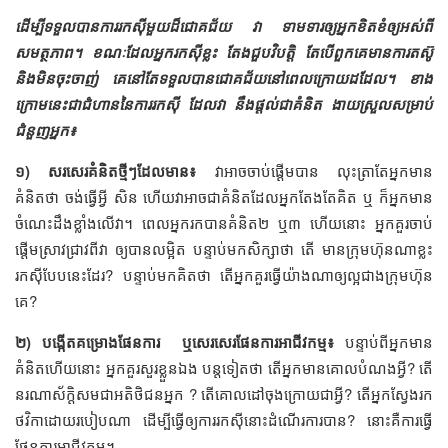
ដើម្បីទទួលបានការរកស៊ីមួយដ៏ជោគជ័យ វា ទាមទារឲ្យអ្នកខិតខំឲ្យអស់ពី
សមត្ថភាព។ ខណៈដែលអ្នករកស៊ីខ្លះ តែងជួបវិបត្តិ តែបើពួកគេមានការតស៊ូ
និងមិនចុះចាញ់ គេនៅតែទទួលបានជោគជ័យនៅពេលក្រោយដដែល។ ខាង
ក្រោមនេះជាជំហាននៃការរកស៊ី ដែលវា នឹងផ្ដល់ជាគំនិត ងាយស្រួលសម្រាប់
ជំនួញអ្នក៖
១) សរសេរគំនិតថ្មីៗដែលមាន៖
វាអាចចាប់ផ្ដើមបាន លុះត្រាតែអ្នកមាន
គំនិតថា ចង់ធ្វើអ្វី សិន ហើយវាអាចជាគំនិតដែលអ្នកតែងតែគិត ឬ ក៏អ្នកមាន
ចំណេះដឹងខ្លាំងលើវា។ ពេលអ្នករកបានគំនិត២ ឬ៣ ហើយនោះ អ្នកគួរចាប់
ផ្ដើមស្រាវជ្រាវពីវា ឲ្យបានលម្អិត បន្ទាប់មកសិក្សាថា តើ មានក្រុមហ៊ុនណាខ្លះ
រកស៊ីបែបនេះដែរ? បន្ទាប់មកគិតថា តើអ្នកគួរធ្វើយ៉ាងណាឲ្យល្អជាងក្រុមហ៊ុន
គេ?
២) បង្កើតគម្រោងផែនការ ឬ​សេរសេរ​ផែនការ​អាជីវកម្ម៖
បន្ទាប់ពីអ្នកមាន
គំនិតហើយនោះ អ្នកគួរសួរខ្លួនឯង បន្តទៀតថា តើអ្នកមានគោលបំណងអ្វី? តើ
នរណាស័ក្ដិសមជាអតិថិជនអ្នក ? តើគោលដៅចុងក្រោយជាអ្វី? តើអ្នកស្វែងរក
ថវិកាដោយរបៀបណា ដើម្បីធ្វើឲ្យការរកស៊ីនោះដំណើរការបាន? នោះ​គឺ​ការ​ធ្វើ​
ផែនការ​អាជីវកម្ម។