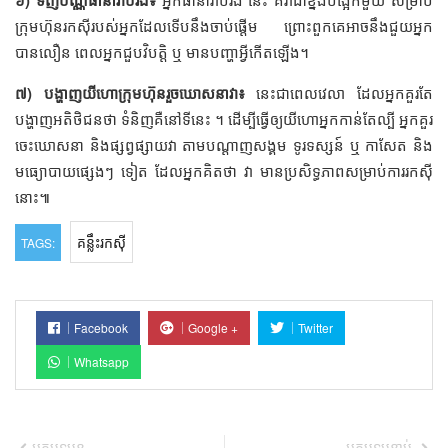
ក្រុមហ៊ុនរកស៊ីរបស់អ្នកដែលទើបនឹងចាប់ផ្ដើម ព្រោះពួកគេអាចនឹងជួយអ្នក
បានលឿន ពេលអ្នកជួបវិបត្តិ ឬ មានបញ្ហាអ្វីកើតឡើង។
៧) បង្ហាញយីហោក្រុមហ៊ុនរួចឃោសនាវា៖
នេះជាពេលវេលា ដែលអ្នកគួរតែ
បង្ហាញអតិថិជនថា ទំនិញគឺនៅទីនេះ ។ ដើម្បីធ្វើឲ្យយីហោអ្នកកាន់តែល្បី អ្នកគួរ
ចេះឃោសនា និងផ្សព្វផ្សាយវា តាមបណ្ដាញសង្គម ទូរទស្សន៍ ឬ កាសែត និង
មធ្យោបាយផ្សេងៗ ទៀត ដែលអ្នកគិតថា វា មានប្រសិទ្ធភាពសម្រាប់ការរកស៊ី
នោះ៕ ​ ​
គន្លឹះរកស៊ី
TAGS:
Facebook
Google +
Twitter
Whatsapp
អត្ថបទមុន
អត្ថបទបន្ទាប់