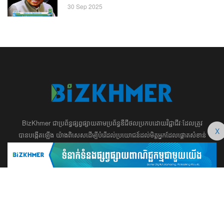
30 Sep 2025
BizKhmer ​ជា​​ប្រព័ន្ធ​ផ្សព្វផ្សាយ​តាម​ប្រព័ន្ធ​ឌីជីថល​​​ប្រកប​ដោយ​វិជ្ជាជីវៈ​ដែល​​​ត្រូវ​
X
បាន​បង្កើតឡើង យ៉ាង​ពិសេស​​ដើម្បី​បំរើ​ដល់​ប្រយោជន៍​​​ដល់​មិត្ត​អ្នក​ដែល​ផ្ដោត​សំខាន់​
ទៅ​លើ​អត្ថបទ​ សហគ្រិន​ភាព អប់រំ ​​អាជីវកម្ម​ ​ការ​វិនិយោគ​ ​អភិវឌ្ឍន៍​អាជីព​ និង​
អចលនទ្រព្យ។ ​ក្រុម​​ការងារ​របស់​យើង​ ​​ មាន​ឆន្ទៈ​​មុតមាំ​​​ក្នុង​​ការ​សរសេរ​​អត្ថបទ​​ ដែល​
សុទ្ធតែ​សំខាន់​សម្រាប់​ ជំនួញ​ ការសិក្សា​ ​និង ការ​សម្រេច​ចិត្ត​របស់​​លោក​អ្នក​ ជា
ពិសេស​​គឺ​​ជួយ​ពង្រឹង​ការ​ត្រិះរិះ ពិចារណា​ ​និង ​ការអភិវឌ្ឍន៍​ធនធាន​មនុស្ស។ ​​​​
012 666 104 / 015 22 42 99 / 066 222 023
md@bizkhmer.com