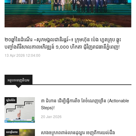
២០ឆ្នាំនៃដំណើរ «សុភមង្គលជានិរន្តរ៍»៖ ក្រុមហ៊ុន ប៉េង ហួតគ្រុប ឆ្លុះ
បញ្ចាំងពីវិសាលភាពអភិវឌ្ឍន៍ ១,០០០ ហិកតា ជុំវិញរាជធានីភ្នំពេញ!
13 Apr 2026 12:04:00
អត្ថបទពេញនិយម
៣ ជំហាន ដើម្បីធ្វើការតិច តែចំណេញច្រើន (Actionable
ឃ្លាំង​គំនិត
Steps)!
20 Jan 2026
សាងចក្រភពពាន់លានដុល្លារ ចេញពីការយល់ដឹង
សហគ្រិនភាព