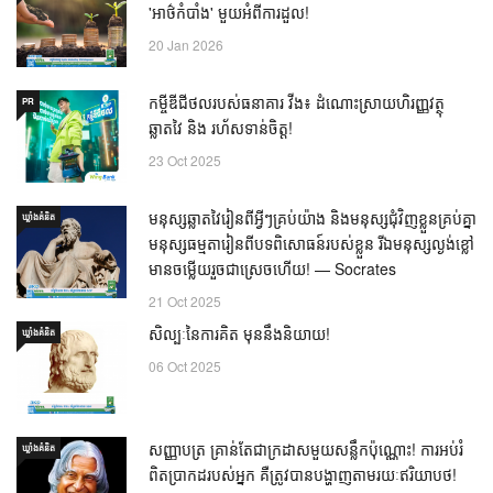
'អាថ៌កំបាំង' មួយអំពីការដួល!
20 Jan 2026
កម្ចីឌីជីថលរបស់ធនាគារ វីង៖ ដំណោះស្រាយហិរញ្ញវត្ថុ
PR
ឆ្លាតវៃ និង រហ័សទាន់ចិត្ត!
23 Oct 2025
មនុស្សឆ្លាតវៃរៀនពីអ្វីៗគ្រប់យ៉ាង និងមនុស្សជុំវិញខ្លួនគ្រប់គ្នា
ឃ្លាំង​គំនិត
មនុស្សធម្មតារៀនពីបទពិសោធន៍របស់ខ្លួន រីឯមនុស្សល្ងង់ខ្លៅ
មានចម្លើយរួចជាស្រេចហើយ! — Socrates
21 Oct 2025
សិល្បៈនៃការគិត មុននឹងនិយាយ!
ឃ្លាំង​គំនិត
06 Oct 2025
សញ្ញាបត្រ គ្រាន់តែជាក្រដាសមួយសន្លឹកប៉ុណ្ណោះ! ការអប់រំ
ឃ្លាំង​គំនិត
ពិតប្រាកដរបស់អ្នក គឺត្រូវបានបង្ហាញតាមរយៈឥរិយាបថ!