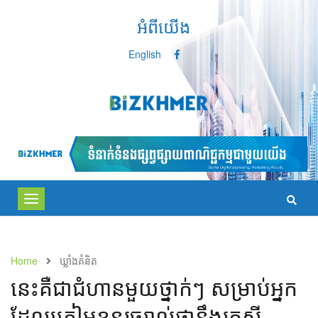
អំពីយើង
English
Toggle
navigation
Home
ឃ្លាំង​គំនិត
នេះ​គឺ​ជា​ជំហាន​មួយ​ថ្នាក់​ៗ សម្រាប់​អ្នក​
ដែល​ត្រៀម​ខ្លួន​រួចរាល់​ថា​នឹង​​រក​ស៊ី​