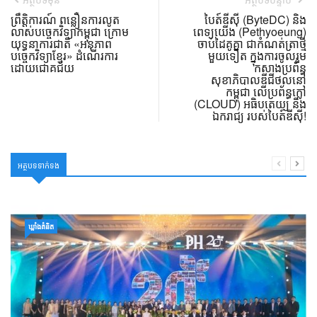
ព្រឹត្តិការណ៍ ពន្លឿនការលូត
បៃត៍ឌីស៊ី (ByteDC) និង
លាស់បច្ចេកវិទ្យាកម្ពុជា ក្រោម
ពេទ្យយើង (Pethyoeung)
យុទ្ធនាការជាតិ «អនុភាព
ចាប់ដៃគូគ្នា ជាកំណត់ត្រាថ្មី
បច្ចេកវិទ្យាខ្មែរ» ដំណើរការ
មួយទៀត ក្នុងការចូលរួម
ដោយជោគជ័យ
កសាងប្រព័ន្ធ
សុខាភិបាលឌីជីថល​នៅ
កម្ពុជា លើប្រព័ន្ធក្លៅ
(CLOUD) អធិបតេយ្យ និង
ឯករាជ្យ របស់បៃត៍ឌីស៊ី!
អត្ថបទទាក់ទង
ឃ្លាំង​គំនិត