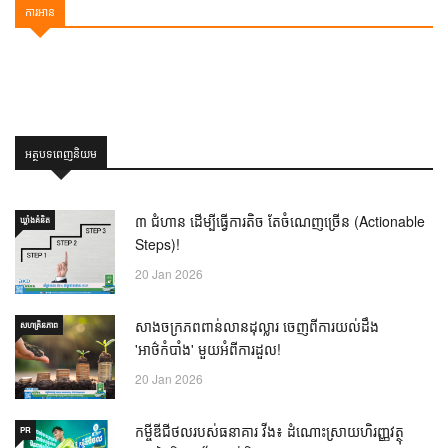
ការ​អាន
អត្ថបទពេញនិយម
៣ ជំហាន ដើម្បីធ្វើការតិច តែចំណេញច្រើន (Actionable
ឃ្លាំង​គំនិត
Steps)!
20 Jan 2026
សាងចក្រភពពាន់លានដុល្លារ ចេញពីការយល់ដឹង
សហគ្រិនភាព
'អាថ៌កំបាំង' មួយអំពីការដួល!
20 Jan 2026
កម្ចីឌីជីថលរបស់ធនាគារ វីង៖ ដំណោះស្រាយហិរញ្ញវត្ថុ
PR