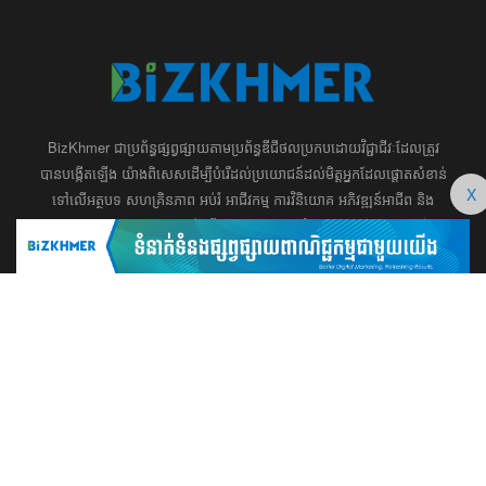
BizKhmer ​ជា​​ប្រព័ន្ធ​ផ្សព្វផ្សាយ​តាម​ប្រព័ន្ធ​ឌីជីថល​​​ប្រកប​ដោយ​វិជ្ជាជីវៈ​ដែល​​​ត្រូវ​
បាន​បង្កើតឡើង យ៉ាង​ពិសេស​​ដើម្បី​បំរើ​ដល់​ប្រយោជន៍​​​ដល់​មិត្ត​អ្នក​ដែល​ផ្ដោត​សំខាន់​
X
ទៅ​លើ​អត្ថបទ​ សហគ្រិន​ភាព អប់រំ ​​អាជីវកម្ម​ ​ការ​វិនិយោគ​ ​អភិវឌ្ឍន៍​អាជីព​ និង​
អចលនទ្រព្យ។ ​ក្រុម​​ការងារ​របស់​យើង​ ​​ មាន​ឆន្ទៈ​​មុតមាំ​​​ក្នុង​​ការ​សរសេរ​​អត្ថបទ​​ ដែល​
សុទ្ធតែ​សំខាន់​សម្រាប់​ ជំនួញ​ ការសិក្សា​ ​និង ការ​សម្រេច​ចិត្ត​របស់​​លោក​អ្នក​ ជា
ពិសេស​​គឺ​​ជួយ​ពង្រឹង​ការ​ត្រិះរិះ ពិចារណា​ ​និង ​ការអភិវឌ្ឍន៍​ធនធាន​មនុស្ស។ ​​​​
012 666 104 / 015 22 42 99 / 066 222 023
md@bizkhmer.com
BizKhmer © 2026 All Rights Reserved
Designed & Developed by Bizkhmer Media