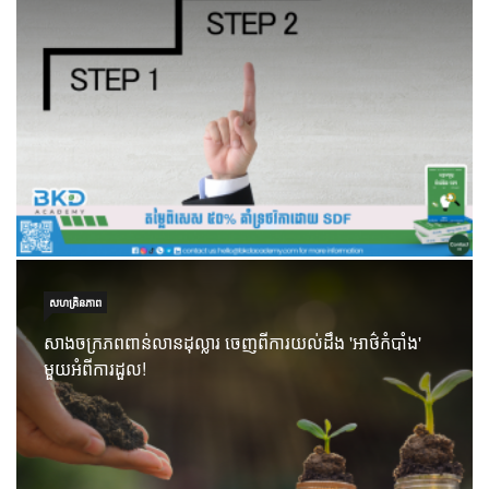
សហគ្រិនភាព
សាងចក្រភពពាន់លានដុល្លារ ចេញពីការយល់ដឹង 'អាថ៌កំបាំង'
មួយអំពីការដួល!