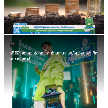
PR
កម្ចីឌីជីថលរបស់ធនាគារ វីង៖ ដំណោះស្រាយហិរញ្ញវត្ថុឆ្លាតវៃ និង
រហ័សទាន់ចិត្ត!