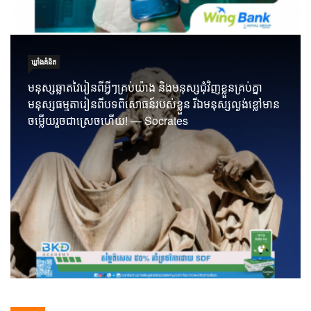
ឃ្លាំង​គំនិត
មនុស្សឆ្លាតវៃរៀនពីអ្វីៗគ្រប់យ៉ាង និងមនុស្សជុំវិញខ្លួនគ្រប់គ្នា
មនុស្សធម្មតារៀនពីបទពិសោធន៍របស់ខ្លួន រីឯមនុស្សល្ងង់ខ្លៅមាន
ចម្លើយរួចជាស្រេចហើយ! — Socrates