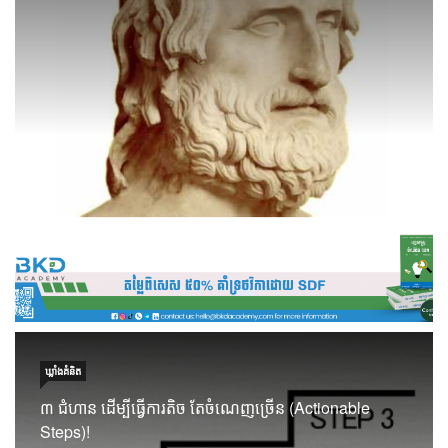
ឃ្លាំង​គំនិត
៣ ជំហាន ដើម្បីធ្វើការតិច តែចំណេញច្រើន (Actionable
Steps)!