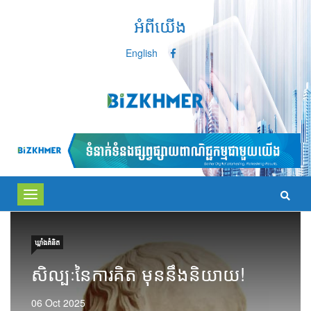
អំពីយើង
English
Toggle
navigation
ឃ្លាំង​គំនិត
សិល្បៈនៃការគិត មុននឹងនិយាយ!
06 Oct 2025