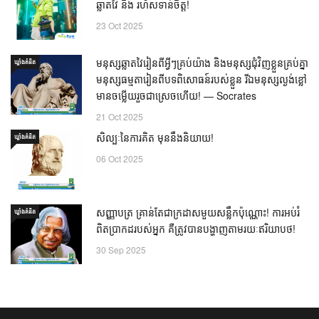
ឆ្លាតវៃ និង រហ័សទាន់ចិត្ត!
23 Oct 2025
មនុស្សឆ្លាតវៃរៀនពីអ្វីៗគ្រប់យ៉ាង និងមនុស្សជុំវិញខ្លួនគ្រប់គ្នា
ឃ្លាំង​គំនិត
មនុស្សធម្មតារៀនពីបទពិសោធន៍របស់ខ្លួន រីឯមនុស្សល្ងង់ខ្លៅ
មានចម្លើយរួចជាស្រេចហើយ! — Socrates
21 Oct 2025
សិល្បៈនៃការគិត មុននឹងនិយាយ!
ឃ្លាំង​គំនិត
06 Oct 2025
សញ្ញាបត្រ គ្រាន់តែជាក្រដាសមួយសន្លឹកប៉ុណ្ណោះ! ការអប់រំ
ឃ្លាំង​គំនិត
ពិតប្រាកដរបស់អ្នក គឺត្រូវបានបង្ហាញតាមរយៈឥរិយាបថ!
30 Sep 2025