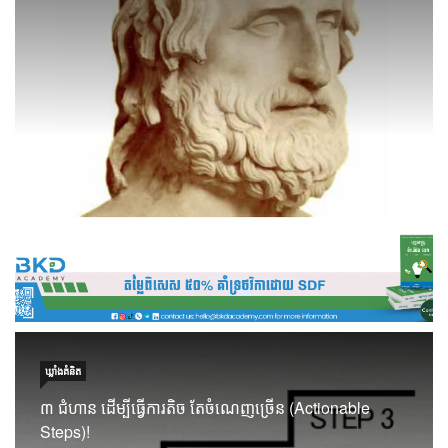
ឃ្លាំង​គំនិត
៣ ជំហាន ដើម្បីធ្វើការតិច តែចំណេញច្រើន (Actionable
Steps)!