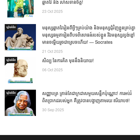
ឆ្លាតវៃ និង រហ័សទាន់ចិត្ត!
23 Oct 2025
មនុស្សឆ្លាតវៃរៀនពីអ្វីៗគ្រប់យ៉ាង និងមនុស្សជុំវិញខ្លួនគ្រប់គ្នា
ឃ្លាំង​គំនិត
មនុស្សធម្មតារៀនពីបទពិសោធន៍របស់ខ្លួន រីឯមនុស្សល្ងង់ខ្លៅ
មានចម្លើយរួចជាស្រេចហើយ! — Socrates
21 Oct 2025
សិល្បៈនៃការគិត មុននឹងនិយាយ!
ឃ្លាំង​គំនិត
06 Oct 2025
សញ្ញាបត្រ គ្រាន់តែជាក្រដាសមួយសន្លឹកប៉ុណ្ណោះ! ការអប់រំ
ឃ្លាំង​គំនិត
ពិតប្រាកដរបស់អ្នក គឺត្រូវបានបង្ហាញតាមរយៈឥរិយាបថ!
30 Sep 2025