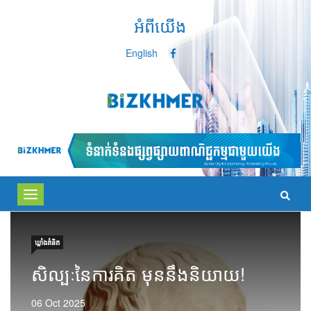
អំពីយើង
English
Toggle
navigation
ឃ្លាំង​គំនិត
សិល្បៈនៃការគិត មុននឹងនិយាយ!
06 Oct 2025