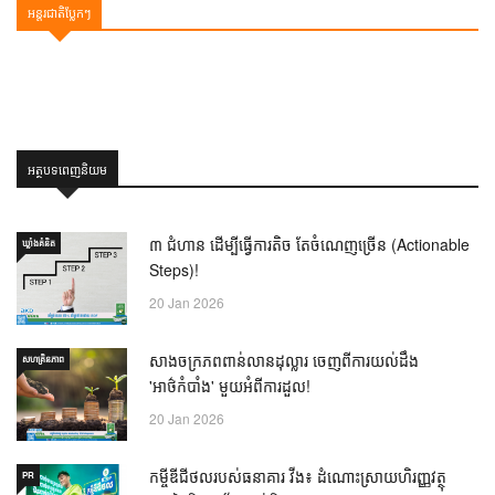
អន្តរជាតិ​ប្លែកៗ
អត្ថបទពេញនិយម
៣ ជំហាន ដើម្បីធ្វើការតិច តែចំណេញច្រើន (Actionable
ឃ្លាំង​គំនិត
Steps)!
20 Jan 2026
សាងចក្រភពពាន់លានដុល្លារ ចេញពីការយល់ដឹង
សហគ្រិនភាព
'អាថ៌កំបាំង' មួយអំពីការដួល!
20 Jan 2026
កម្ចីឌីជីថលរបស់ធនាគារ វីង៖ ដំណោះស្រាយហិរញ្ញវត្ថុ
PR