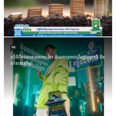
PR
កម្ចីឌីជីថលរបស់ធនាគារ វីង៖ ដំណោះស្រាយហិរញ្ញវត្ថុឆ្លាតវៃ និង
រហ័សទាន់ចិត្ត!