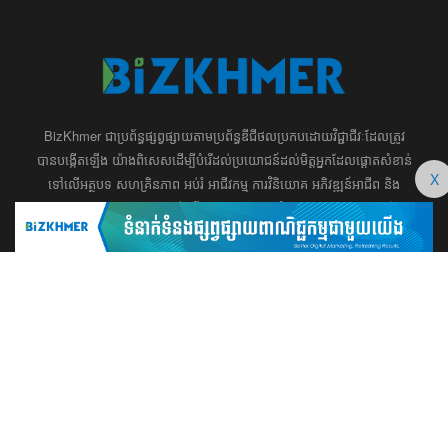
BizKhmer ​ជា​​ប្រព័ន្ធ​ផ្សព្វផ្សាយ​តាម​ប្រព័ន្ធ​ឌីជីថល​​​ប្រកប​ដោយ​វិជ្ជាជីវៈ​ដែល​​​ត្រូវ​
បាន​បង្កើតឡើង យ៉ាង​ពិសេស​​ដើម្បី​បំរើ​ដល់​ប្រយោជន៍​​​ដល់​មិត្ត​អ្នក​ដែល​ផ្ដោត​សំខាន់​
X
ទៅ​លើ​អត្ថបទ​ សហគ្រិន​ភាព អប់រំ ​​អាជីវកម្ម​ ​ការ​វិនិយោគ​ ​អភិវឌ្ឍន៍​អាជីព​ និង​
អចលនទ្រព្យ។ ​ក្រុម​​ការងារ​របស់​យើង​ ​​ មាន​ឆន្ទៈ​​មុតមាំ​​​ក្នុង​​ការ​សរសេរ​​អត្ថបទ​​ ដែល​
សុទ្ធតែ​សំខាន់​សម្រាប់​ ជំនួញ​ ការសិក្សា​ ​និង ការ​សម្រេច​ចិត្ត​របស់​​លោក​អ្នក​ ជា
ពិសេស​​គឺ​​ជួយ​ពង្រឹង​ការ​ត្រិះរិះ ពិចារណា​ ​និង ​ការអភិវឌ្ឍន៍​ធនធាន​មនុស្ស។ ​​​​
012 666 104 / 015 22 42 99 / 066 222 023
md@bizkhmer.com
BizKhmer © 2026 All Rights Reserved
Designed & Developed by Bizkhmer Media