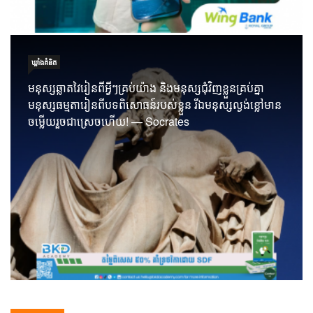
ឃ្លាំង​គំនិត
មនុស្សឆ្លាតវៃរៀនពីអ្វីៗគ្រប់យ៉ាង និងមនុស្សជុំវិញខ្លួនគ្រប់គ្នា
មនុស្សធម្មតារៀនពីបទពិសោធន៍របស់ខ្លួន រីឯមនុស្សល្ងង់ខ្លៅមាន
ចម្លើយរួចជាស្រេចហើយ! — Socrates