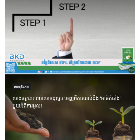
សហគ្រិនភាព
សាងចក្រភពពាន់លានដុល្លារ ចេញពីការយល់ដឹង 'អាថ៌កំបាំង'
មួយអំពីការដួល!