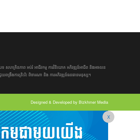
អត្ថបទ​ សហគ្រិន​ភាព អប់រំ ​​អាជីវកម្ម​ ​ការ​វិនិយោគ​ ​អភិវឌ្ឍន៍​អាជីព​ និង​អចលន
​​ជួយ​ពង្រឹង​ការ​ត្រិះរិះ ពិចារណា​ ​និង ​ការអភិវឌ្ឍន៍​ធនធាន​មនុស្ស។ ​​​​
Designed & Developed by Bizkhmer Media
X