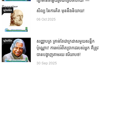
Socrates
សិល្បៈនៃការគិត មុននឹងនិយាយ!
ឃ្លាំង​គំនិត
21 Oct 2025
06 Oct 2025
សញ្ញាបត្រ គ្រាន់តែជាក្រដាសមួយសន្លឹក
ឃ្លាំង​គំនិត
ប៉ុណ្ណោះ! ការអប់រំពិតប្រាកដរបស់អ្នក គឺត្រូវ
បានបង្ហាញតាមរយៈឥរិយាបថ!
30 Sep 2025