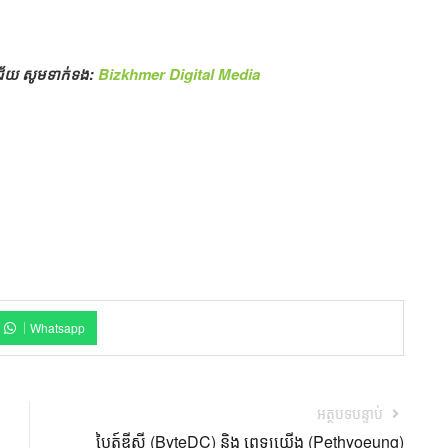
គជ័យ សូមទាក់ទង:
Bizkhmer Digital Media
Whatsapp
អត្ថបទបន្ទាប់
បៃត៍ឌីស៊ី (ByteDC) និង ពេទ្យយើង (Pethyoeung)