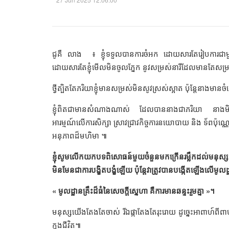
ជូគឺ លាង ៖ ខ្ញុំទទួលបានការចំអក ដោយសារតែរៀបការជាមួយភ
ដោយសារតែខ្ញុំមើលមិនចូលភ្នែក នូវសម្រស់នារីដែលមានតែសម្រ
ថ្វីត្បិតតែភរិយាខ្ញុំមានសម្រស់មិនសូវស្រស់ស្អាត ប៉ុន្តែនាងមាន
ខ្ញុំពិតជាមានសំណាងណាស់ ដែលបាននាងជាភរិយា នាងមិនត្រឹ
អារម្មណ៍លើការសិក្សា ស្រាវជ្រាវកិច្ចការនយោបាយ និង ទ័ពប៉
អនុភាពដ៏មហិមា ៕
ខ្ញុំសូមលើកយកបទពិសោធន៍មួយចំនួនមកក្រើនរម្លឹកដល់មនុស្ស
មិនមែនជាការបង្ខិតបង្ខំឡើយ ប៉ុន្តែវាត្រូវបានបង្កើតឡើងលើមូលដ្ឋ
« មូលដ្ឋានគ្រឹះដ៏ធំនៃសេចក្តីស្នេហា គឺការមានឆន្ទះរួមគ្នា »។
មនុស្សយើងតែងតែចាស់ រីឯផ្កាតែងតែរុះរោយ ដូច្នេះអាពាហ៍ព
ក្នុងជីវិត៕