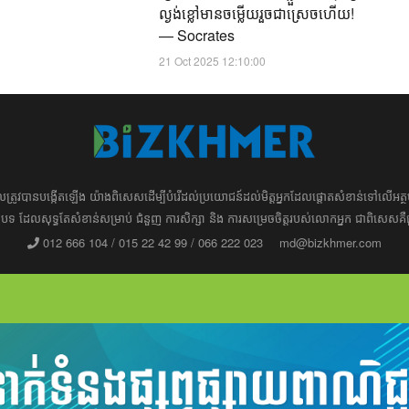
ល្ងង់ខ្លៅមានចម្លើយរួចជាស្រេចហើយ!
— Socrates
21 Oct 2025 12:10:00
ដែល​​​ត្រូវ​បាន​បង្កើតឡើង យ៉ាង​ពិសេស​​ដើម្បី​បំរើ​ដល់​ប្រយោជន៍​​​ដល់​មិត្ត​អ្នក​ដែល​ផ្ដោត​សំខាន់​ទៅ​លើ​
រ​​អត្ថបទ​​ ដែល​សុទ្ធតែ​សំខាន់​សម្រាប់​ ជំនួញ​ ការសិក្សា​ ​និង ការ​សម្រេច​ចិត្ត​របស់​​លោក​អ្នក​ ជាពិសេស​​គឺ
012 666 104 / 015 22 42 99 / 066 222 023
md@bizkhmer.com