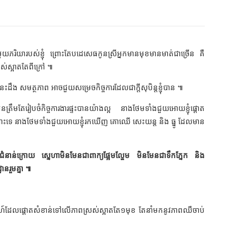
រិយារបស់ខ្ញុំ ព្រោះតែបដេសេធកូនស្រីអ្នកមានមុខមានមាត់ជាច្រើន គឺ
ស់ស្អាតតែពីក្រៅ ៕
ចំនេះដឹង សមត្ថភាព អាចជួយសម្រេចកិច្ចការដែលជាក្តីសុបិន្តខ្ញុំបាន ៕
មតែរៀបចំកិច្ចការងារផ្ទះបានយ៉ាងល្អ នាងថែមទាំងជួយអោយខ្ញុំផ្តោត
ុណ្ណោះទេ នាងថែមទាំងជួយអោយខ្ញុំរកឃើញ គោឈើ សេះយន្ត និង ធ្នូ ដែលមាន
ជំនាន់ក្រោយ ស្នេហាមិនមែនជាពាក្យផ្អែមល្ហែម មិនមែនជាទឹកភ្នែក និង
ានរួមគ្នា ៕
ីពាហ៍ដែលផ្តោតសំខាន់ទៅលើភាពស្រស់ស្អាតតែ១មុខ តែនាំមកនូវភាពឈឺចាប់