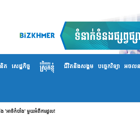
ំនិត
សេដ្ឋកិច្ច
ជីវិតនិងសង្គម
បច្ចេកវិទ្យា
អចលនទ
ញវត្ថុឆ្លាតវៃ និង រហ័សទាន់ចិត្ត!