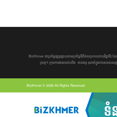
BizKhmer ​ជា​​ប្រព័ន្ធ​ផ្សព្វផ្សាយ​តាម​ប្រព័ន្ធ​ឌីជីថល​​​ប្រកប​ដោយ​វិជ្ជាជីវៈ​
ទ្រព្យ។ ​ក្រុម​​ការងារ​របស់​យើង​ ​​ មាន​ឆន្ទៈ​​មុតមាំ​​​ក្នុង​​ការ​សរសេ
BizKhmer © 2026 All Rights Reserved