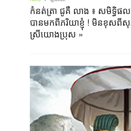
កំនត់ត្រា ជូគឺ លាង ៖ សមិទ្ធិផ
បានមកពីភរិយាខ្ញុំ ! មិនខុស
ស្រីយោងប្រុស »​