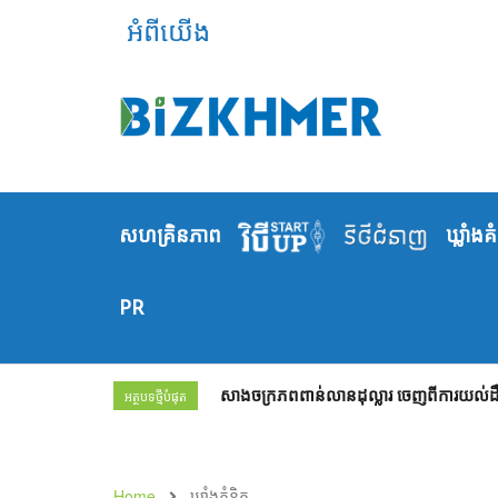
អំពីយើង
សហគ្រិនភាព
ឃ្លាំង​គ
PR
កម្ចីឌីជីថលរបស់ធនាគារ វីង៖ ដំណោះស្រាយហិរញ្
អត្ថបទថ្មីបំផុត
Home
ឃ្លាំង​គំនិត