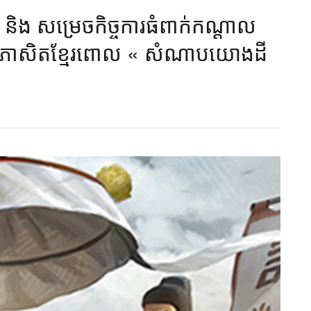
ល និង សម្រេចកិច្ចការធំពាក់កណ្តាល
ពីសុភាសិតខ្មែរពោល « សំណាបយោងដី