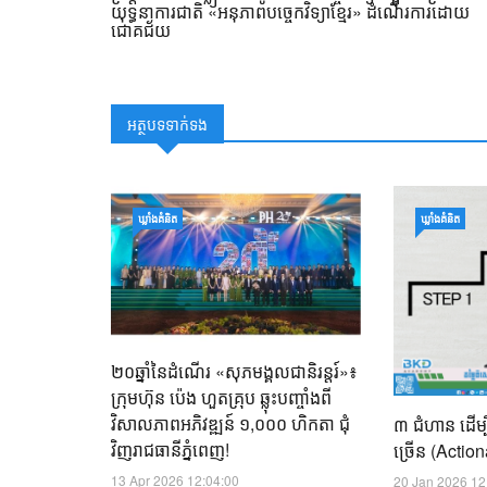
យុទ្ធនាការជាតិ «អនុភាពបច្ចេកវិទ្យាខ្មែរ» ដំណើរការដោយ
ជោគជ័យ
អត្ថបទទាក់ទង
ឃ្លាំង​គំនិត
ឃ្លាំង​គំនិត
២០ឆ្នាំនៃដំណើរ «សុភមង្គលជានិរន្តរ៍»៖
ក្រុមហ៊ុន ប៉េង ហួតគ្រុប ឆ្លុះបញ្ចាំងពី
វិសាលភាពអភិវឌ្ឍន៍ ១,០០០ ហិកតា ជុំ
៣ ជំហាន ដើម្
វិញរាជធានីភ្នំពេញ!
ច្រើន (Actio
13 Apr 2026 12:04:00
20 Jan 2026 12