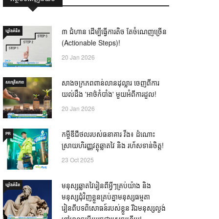
៣ ជំហាន ដើម្បីធ្វើការតិច តែចំណេញច្រើន
ឃ្លាំង​គំនិត
(Actionable Steps)!
20 Jan 2026
សាងចក្រភពពាន់លានដុល្លារ ចេញពីការ
សហគ្រិនភាព
យល់ដឹង 'អាថ៌កំបាំង' មួយអំពីការដួល!
20 Jan 2026
កម្ចីឌីជីថលរបស់ធនាគារ វីង៖ ដំណោះ
PR
ស្រាយហិរញ្ញវត្ថុឆ្លាតវៃ និង រហ័សទាន់ចិត្ត!
23 Oct 2025
មនុស្សឆ្លាតវៃរៀនពីអ្វីៗគ្រប់យ៉ាង និង
ឃ្លាំង​គំនិត
មនុស្សជុំវិញខ្លួនគ្រប់គ្នាមនុស្សធម្មតា
រៀនពីបទពិសោធន៍របស់ខ្លួន រីឯមនុស្សល្ងង់
ខ្លៅមានចម្លើយរួចជាស្រេចហើយ! —