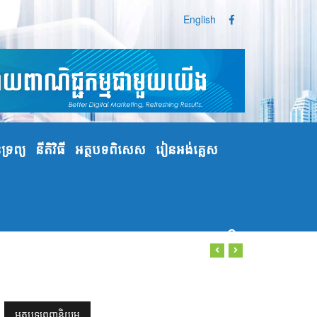
English
្រព្យ
នីតិវិធី
អត្ថបទពិសេស
រៀនអង់គ្លេស
អត្ថបទពេញនិយម