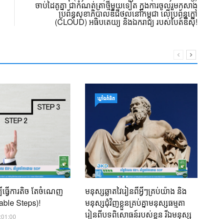
ចាប់ដៃគូគ្នា ជាកំណត់ត្រាថ្មីមួយទៀត ក្នុងការចូលរួមកសាង
ប្រព័ន្ធសុខាភិបាលឌីជីថល​នៅកម្ពុជា លើប្រព័ន្ធក្លៅ
(CLOUD) អធិបតេយ្យ និងឯករាជ្យ របស់បៃត៍ឌីស៊ី!
សិ
ឃ្លាំង​គំនិត
06
បីធ្វើការតិច តែចំណេញ
មនុស្សឆ្លាតវៃរៀនពីអ្វីៗគ្រប់យ៉ាង និង
nable Steps)!
មនុស្សជុំវិញខ្លួនគ្រប់គ្នាមនុស្សធម្មតា
រៀនពីបទពិសោធន៍របស់ខ្លួន រីឯមនុស្ស
:01:00