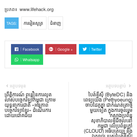
ប្រភព៖ ​ www.lifehack.org
ការរៀនសូត្រ
ជំនាញ
TAGS:
Facebook
Google +
Twitter
Whatsapp
អត្ថបទមុន
អត្ថបទបន្ទាប់
ព្រឹត្តិការណ៍ ពន្លឿនការលូត
បៃត៍ឌីស៊ី (ByteDC) និង
លាស់បច្ចេកវិទ្យាកម្ពុជា ក្រោម
ពេទ្យយើង (Pethyoeung)
យុទ្ធនាការជាតិ «អនុភាព
ចាប់ដៃគូគ្នា ជាកំណត់ត្រាថ្មី
បច្ចេកវិទ្យាខ្មែរ» ដំណើរការ
មួយទៀត ក្នុងការចូលរួម
ដោយជោគជ័យ
កសាងប្រព័ន្ធ
សុខាភិបាលឌីជីថល​នៅ
កម្ពុជា លើប្រព័ន្ធក្លៅ
(CLOUD) អធិបតេយ្យ និង
ឯករាជ្យ របស់បៃត៍ឌីស៊ី!