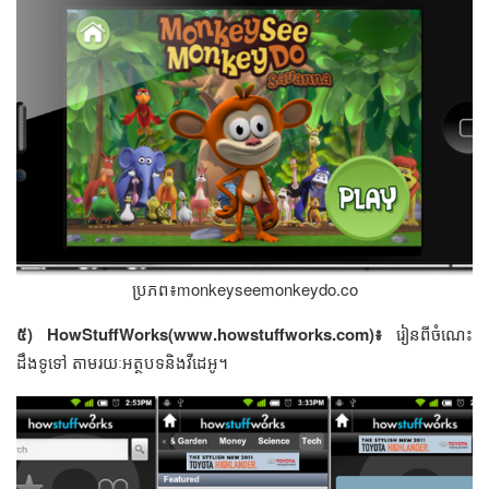
ប្រភព៖monkeyseemonkeydo.co
៥) HowStuffWorks(www.howstuffworks.com)៖
រៀន​ពី​ចំណេះ
ដឹង​ទូទៅ តាម​រយៈ​អត្ថបទ​និង​វីដេអូ។