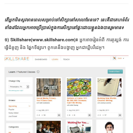
តើ​អ្នក​មិន​សូវ​មាន​ពេល​សម្រាប់​ទៅ​សិក្សា​នៅ​សាលា​មែន​ទេ? នេះ​គឺ​ជា​គេហទំព័រ​
ទាំង​៨​ដែល​អ្នក​អាច​ប្រើប្រាស់​ក្នុង​ការ​សិក្សា​នៅ​ផ្ទះ​ដោយ​ខ្លួន​ឯង​បាន​​រួម​មាន​៖
១) Skillshare(www.skillshare.com)​៖​
អ្នក​អាច​រៀន​អំពី​ ការ​គូរ​ប្លង់​ ការ​
ធ្វើ​ជំនួញ​ និង​ ផ្នែក​ទីផ្សារ។ ពួក​គេ​នឹង​បង្ហាញ អ្នក​ជា​ឃ្លីប​វីដេអូ។