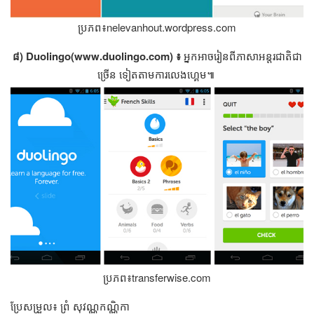
ប្រភព៖​nelevanhout.wordpress.com
៨) Duolingo(www.duolingo.com) ៖​
អ្នក​អាច​រៀន​ពី​ភាសា​អន្តរជាតិ​ជា​
ច្រើន​ ​ទៀត​តាម​ការ​លេង​ហ្គេម​៕
ប្រភព៖​transferwise.com
ប្រែ​​សម្រួល​៖ ព្រំ សុវណ្ណកណ្ណិកា