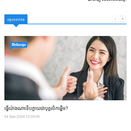
អត្ថបទទាក់ទង
ជីវិតនិងសង្គម
ធ្វើយ៉ាងណាទើបក្លាយជាបុគ្គលិកឆ្នើម?
04 Sep 2024 12:09:00