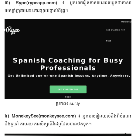
៣) Rype(rypeapp.com) ៖
អ្នក​អាច​រៀន​ភាសា​បរទេស​ដូច​ជា​ភាសា​
អេស្ប៉ាញ​តាម​រយៈការ​ផ្សាយ​ផ្ទាល់​ពី​គ្រូ​។
ប្រភព៖ sur.ly
៤) MonekeySee(monkeysee.com) ៖
អ្នក​អាច​រៀន​យល់​ដឹង​ពី​ចំណេះ
ដឹង​ទូទៅ​ តាម​រយៈការ​សិក្សា​ពី​វីដេអូ​ដែល​បាន​ថត​ទុក។​