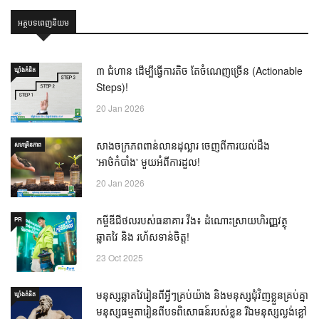
អត្ថបទពេញនិយម
៣ ជំហាន ដើម្បីធ្វើការតិច តែចំណេញច្រើន (Actionable
ឃ្លាំង​គំនិត
Steps)!
20 Jan 2026
សាងចក្រភពពាន់លានដុល្លារ ចេញពីការយល់ដឹង
សហគ្រិនភាព
'អាថ៌កំបាំង' មួយអំពីការដួល!
20 Jan 2026
កម្ចីឌីជីថលរបស់ធនាគារ វីង៖ ដំណោះស្រាយហិរញ្ញវត្ថុ
PR
ឆ្លាតវៃ និង រហ័សទាន់ចិត្ត!
23 Oct 2025
មនុស្សឆ្លាតវៃរៀនពីអ្វីៗគ្រប់យ៉ាង និងមនុស្សជុំវិញខ្លួនគ្រប់គ្នា
ឃ្លាំង​គំនិត
មនុស្សធម្មតារៀនពីបទពិសោធន៍របស់ខ្លួន រីឯមនុស្សល្ងង់ខ្លៅ