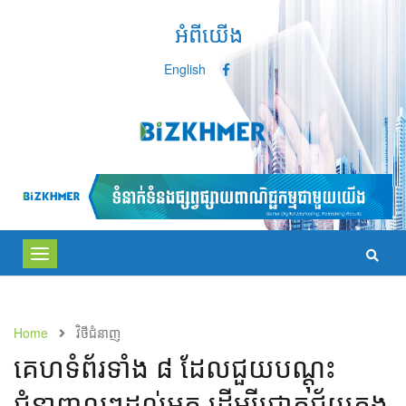
អំពីយើង
English
Toggle
navigation
Home
វិថីជំនាញ
គេហទំព័រ​ទាំង​ ៨​​ ដែល​​​ជួយ​បណ្ដុះ​
ជំនាញ​ល្អៗ​ដល់​អ្នក ​​​ដើម្បី​ជោគជ័យ​ក្នុង​