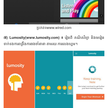
ប្រភព៖www.wired.com
៧) Lumosity(www.lumosity.com) ៖
រៀន​ពី​ គណិតវិទ្យា និង​មេរៀន​
ទាក់ទង​​ការ​ពង្រឹង​ការ​ចងចាំ​នានា​ តាម​រយៈ​ការ​លេង​ហ្គេម។