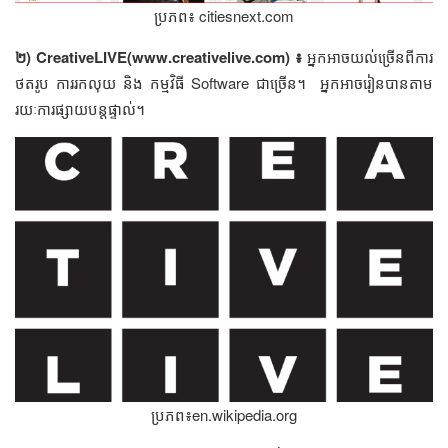
ប្រភព៖ citiesnext.com
២) CreativeLIVE(www.creativelive.com) ៖
អ្នក​អាច​យល់​ច្រើន​ពី​ការ​
ថត​រូប​​ ការ​រក​លុយ​ និង​ កម្មវិធី​ Software ​ជា​ច្រើន។ ​ អ្នក​អាច​រៀន​បាន​តាម​
រយៈការ​ផ្សាយ​បន្ត​​​ផ្ទាល់។
ប្រភព៖en.wikipedia.org