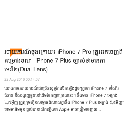
របាយការណ៍ចុងក្រោយ៖ iPhone 7 Pro ត្រូវដកចេញពី
សេដ្ឋកិច្ច
គម្រោងខណៈ iPhone 7 Plus ច្បាស់ថាមានកា
មេរ៉ា២(Dual Lens)
22 Aug 2016 00:14:07
យោងតាមរបាយការណ៍ជាច្រើនសុទ្ធតែលើកឡើងដូចៗគ្នាថា iPhone 7 ទាំងពីរ
ជំនាន់ នឹងបង្ហាញខ្លួននៅដើមខែកញ្ញាក្រោយនេះ។ នឹងមាន iPhone 7 អេក្រង់