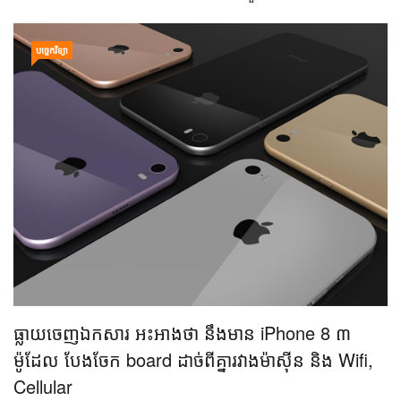
23 Dec 2016 02:04:45
ខណៈក្រុមហ៊ុន Nokia កំពុងត្រៀមខ្លួនប្រឡូកចូលទីផ្សារស្មាតហ្វូនសាជាថ្មីដើរដោយ
ប្រព័ន្ធប្រតិបត្តិការ Android ថ្មីៗនេះ ស្រាប់តែមានករណីប្ដឹងផ្ដល់ទៅលើក្រុមហ៊ុន
Apple ចោតប្រកាន់ពីការរំលោភប៉ាតង់បច្ចេកវិទ្យាលើខ្លួនរហូតដល់ទៅ ៣២ប៉ាតង់។
បច្ចេកវិទ្យា