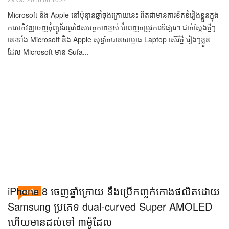
Microsoft ​បង្អួត ៨ចំណុច​នៅ​លើ Surface Book ល្មម​
បច្ចេកវិទ្យា
ដុត​ MacBook Pro របស់ Apple បាន​​នៅ​លើ​វែបសាយ​
ផ្លូវការ​ខ្លួន
29 Oct 2016 08:16:24
Microsoft និង Apple នៅប៉ុន្មានឆ្នាំចុងក្រោយនេះ ពិតជាមានការខិតខំរៀងខ្លួនក្នុង
ការអភិវឌ្ឍចេញកុំព្យូទ័រយួរដៃសមត្ថភាពខ្ពស់ បំពេញតម្រូវការទីផ្សារ។ ជាក់ស្ដែងថ្មីៗ
នេះទាំង Microsoft និង Apple សុទ្ធតែបានសម្ពោធ Laptop ស៊េរីថ្មី រៀងៗខ្លួន
ដែល Microsoft មាន Sufa...