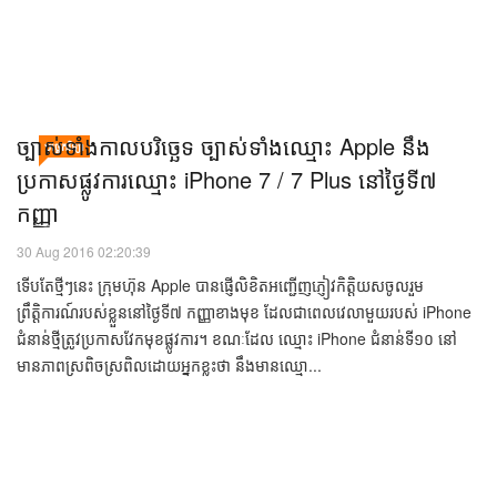
ច្បាស់​ទាំង​កាលបរិច្ឆេទ ច្បាស់​ទាំង​ឈ្មោះ Apple នឹង​
បច្ចេកវិទ្យា
ប្រកាស​​ផ្លូវការ​​ឈ្មោះ iPhone 7 / 7 Plus នៅ​ថ្ងៃ​ទី៧
កញ្ញា
30 Aug 2016 02:20:39
ទើបតែថ្មីៗនេះ ក្រុមហ៊ុន Apple បានផ្ញើលិខិតអញ្ជើញភ្ញៀវកិត្តិយសចូលរួម
ព្រឹត្តិការណ៍របស់ខ្លួននៅថ្ងៃទី៧ កញ្ញាខាងមុខ ដែលជាពេលវេលាមួយរបស់ iPhone
ជំនាន់ថ្មីត្រូវប្រកាសវែកមុខផ្លូវការ។ ខណៈដែល ឈ្មោះ iPhone ជំនាន់ទី១០ នៅ