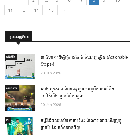
‹
1
2
...
5
6
7
8
9
10
11
...
14
15
›
អត្ថបទពេញនិយម
៣ ជំហាន ដើម្បីធ្វើការតិច តែចំណេញច្រើន (Actionable
ឃ្លាំង​គំនិត
Steps)!
20 Jan 2026
សាងចក្រភពពាន់លានដុល្លារ ចេញពីការយល់ដឹង
សហគ្រិនភាព
'អាថ៌កំបាំង' មួយអំពីការដួល!