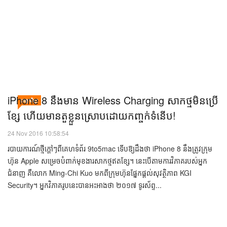
៤,៧អ៊ីញ ត្រូវក្រុមហ៊ុនសម្ពោធដំណាលគ្នានឹង iPhone 7 Plus អេក្រង់ ៥,៥អ៊ីញ។
ចាមអារ៉ាមមុន ធ្លាប់បានលើកឡើងថា Apple អាចត្រៀមចេញល...
​iPhone 8 នឹង​មាន Wireless Charging សាក​ថ្ម​មិន​ប្រើ​
បច្ចេកវិទ្យា
ខ្សែ ហើយមាន​តួ​ខ្លួន​ស្រោប​ដោយ​កញ្ចក់​ទំនើប!
24 Nov 2016 10:58:54
របាយការណ៍ថ្មីក្ដៅៗពីគេហទំព័រ 9to5mac ទើបឱ្យដឹងថា iPhone 8 នឹងត្រូវក្រុម
ហ៊ុន Apple សម្រេចបំពាក់មុខងារសាកថ្មឥតខ្សែ។ នេះបើតាមការវិភាគរបស់អ្នក