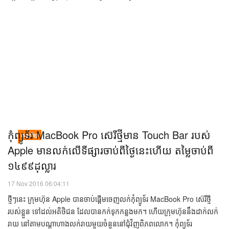
18 Nov 2016 06:45:06
ក្រុមហ៊ុន Apple ថ្មីៗនេះ មានកម្មវិធីជួសជុលថាច់ (Touch) ដែលខូចនៅលើទូរស័ព្ទ
របស់ខ្លួនម៉ូដែល iPhone 6 Plus ។ បញ្ហាដែលអតិថិជនបានជួប កាលពីពេលកន្លង
ទៅ គឺថា អេក្រង់ថាច់ស្គ្រីនមានភាពរអាក់រអួល មិនសូវជាដំណើរការប្រក្រតីនោះ
ឡើយ។ ផ្អែកតាមក្រុមហ៊ុន Apple ឱ្យដឹងថា បញ្...
​កុំព្យូទ័រ MacBook Pro ​ស៊េរី​ថ្មី​មាន Touch Bar ​របស់
បច្ចេកវិទ្យា
Apple ​មាន​លក់​លើ​ទីផ្សារ​ចាប់ពី​ថ្ងៃ​នេះ​ហើយ តម្លៃ​ចាប់ពី
១៤៩៩ដុល្លារ