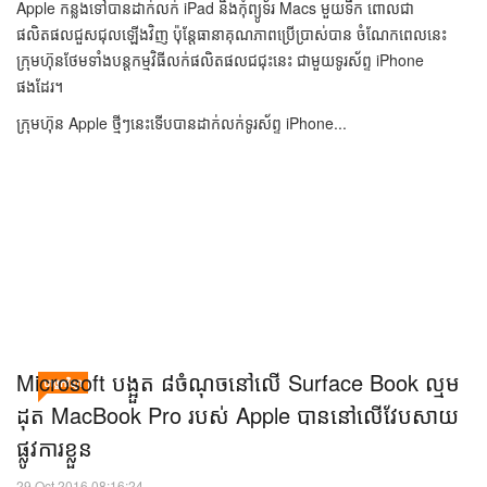
Apple ​ចាប់​លក់​ទូរស័ព្ទ iPhone 6S / 6S Plus ជជុះ​​លើ​​
បច្ចេកវិទ្យា
ទីផ្សារ​អាមេរិកប៉ុន្តែ​មិន​ទាន់​ច្បាស់​ នឹង​មាន iPhone 7 ឬ​
អត់
10 Nov 2016 06:08:07
Apple កន្លងទៅបានដាក់លក់ iPad និងកុំព្យូទ័រ Macs មួយទឹក ពោលជា
ផលិតផលជួសជុលឡើងវិញ ប៉ុន្តែធានាគុណភាពប្រើប្រាស់បាន ចំណែកពេលនេះ
ក្រុមហ៊ុនថែមទាំងបន្តកម្មវិធីលក់ផលិតផលជជុះនេះ ជាមួយទូរស័ព្ទ iPhone
ផងដែរ។
ក្រុមហ៊ុន Apple ថ្មីៗនេះទើបបានដាក់លក់ទូរស័ព្ទ iPhone...