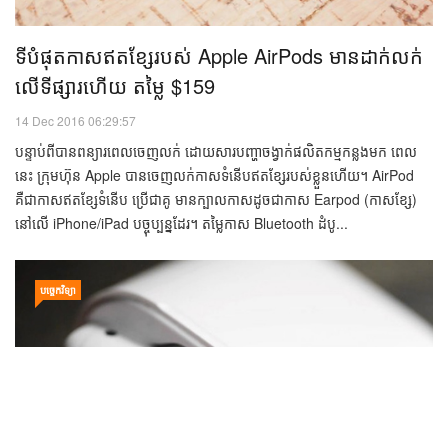
ទីបំផុត​កាស​ឥតខ្សែ​របស់ Apple AirPods ​មានដាក់​​លក់​
លើ​ទីផ្សារ​ហើយ​ តម្លៃ $159
14 Dec 2016 06:29:57
បន្ទាប់ពីបានពន្យារពេលចេញលក់ ដោយសារបញ្ហាចង្វាក់ផលិតកម្មកន្លងមក ពេល
នេះ ក្រុមហ៊ុន Apple បានចេញលក់កាសទំនើបឥតខ្សែរបស់ខ្លួនហើយ។ AirPod
គឺជាកាសឥតខ្សែទំនើប ប្រើជាគូ មានក្បាលកាសដូចជាកាស Earpod (កាសខ្សែ)
នៅលើ iPhone/iPad បច្ចុប្បន្នដែរ។ តម្លៃកាស Bluetooth ដំបូ...
បច្ចេកវិទ្យា