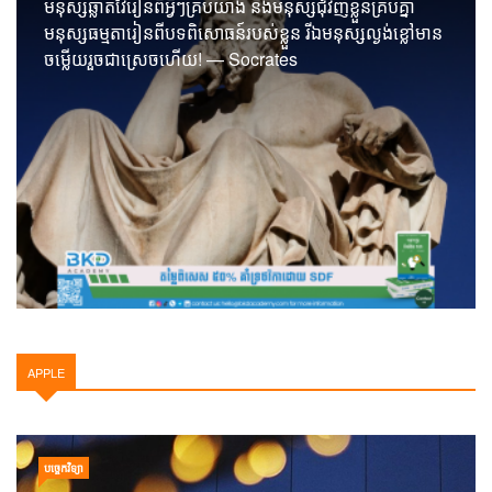
ឃ្លាំង​គំនិត
មនុស្សឆ្លាតវៃរៀនពីអ្វីៗគ្រប់យ៉ាង និងមនុស្សជុំវិញខ្លួនគ្រប់គ្នា
មនុស្សធម្មតារៀនពីបទពិសោធន៍របស់ខ្លួន រីឯមនុស្សល្ងង់ខ្លៅមាន
ចម្លើយរួចជាស្រេចហើយ! — Socrates