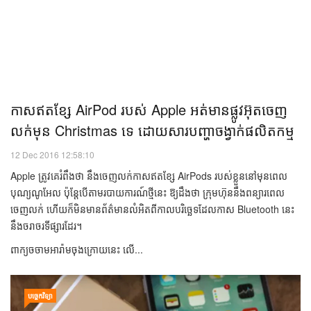
កាស​ឥត​ខ្សែ AirPod របស់ Apple អត់​​មាន​ផ្លូវ​អ៊ុត​ចេញ​​
លក់​មុន​ Christmas ​ទេ ដោយសារ​​បញ្ហា​​ចង្វាក់​ផលិតកម្ម
12 Dec 2016 12:58:10
Apple ត្រូវគេរំពឹងថា នឹងចេញលក់កាសឥតខ្សែ AirPods របស់ខ្លួននៅមុនពេល
បុណ្យណូអែល ប៉ុន្តែបើតាមរបាយការណ៍ថ្មីនេះ ឱ្យដឹងថា ក្រុមហ៊ុននឹងពន្យារពេល
ចេញលក់ ហើយក៏មិនមានព័ត៌មានលំអិតពីកាលបរិច្ឆេទដែលកាស Bluetooth នេះ
នឹងចរាចរទីផ្សារដែរ។