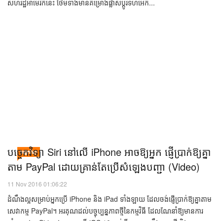
13 Nov 2016 03:30:22
iPhone ជំនាន់ថ្មីនៅឆ្នាំក្រោយ ត្រូវគេរំពឹងថា នឹងរឹតតែទំនើបជាងមុន ជាមួយ
ការឌីហ្សាញរូបរាងថ្មីប្លែក ទំនើប និងទាន់សម័យ ហើយនៅពេលនេះ អ្នកវិភាគម្នាក់
បានចេញមកអះអាងថា ក្រុមហ៊ុនដែលមានស្នាក់ការនៅក្រុង Cupertino
សហរដ្ឋអាមេរិកនេះ ថែមទាំងមានគម្រោងផ្លាស់ប្ដូរទំហំអេក...
​បច្ចេកវិទ្យា Siri ​នៅ​លើ iPhone អាច​ឱ្យ​អ្នក ផ្ញើ​ប្រាក់​ឱ្យ​គ្នា​
បច្ចេកវិទ្យា