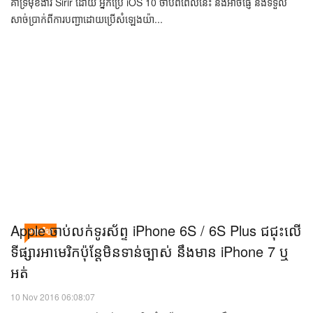
តាម PayPal ​ដោយគ្រាន់​តែ​​ប្រើ​​សំឡេងបញ្ជា​ (Video)
11 Nov 2016 01:06:22
ដំណឹងល្អសម្រាប់អ្នកប្រើ iPhone និង iPad ទាំងឡាយ ដែលចង់ផ្ញើប្រាក់ឱ្យគ្នាតាម
សេវាកម្ម PayPal។ អរគុណដល់បច្ចុប្បន្នភាពថ្មីនៃកម្មវិធី ដែលណែនាំឱ្យមានការ
គាំទ្រមុខងារ Sirir ដោយ អ្នកប្រើ iOS 10 ចាប់ពីពេលនេះ នឹងអាចផ្ញើ និងទទួល
សាច់ប្រាក់ពីការបញ្ជាដោយប្រើសំឡេងយ៉ា...