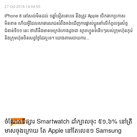
iPhone 8 ចេញឆ្នាំក្រោយ នឹងប្រើកញ្ចក់កោងផលិតដោយ
បច្ចេកវិទ្យា
Samsung ប្រភេទ dual-curved Super AMOLED
ហើយ​មាន​ដល់​ទៅ ៣ម៉ូដែល
27 Oct 2016 14:04:55
iPhone 8 នៅសល់មិនដល់ ១ឆ្នាំទៀតនោះទេ នឹងត្រូវ Apple បើកឆាកប្រកាស
មិនខាន ហើយអ្វីដែលសាធារណជនរំពឹងចង់ឃើញការផ្លាស់ប្ដូរនៅលើកំពូលទូរស័ព្ទ
ជំនាន់ទី១១ នេះ ថាតើនឹងមានអេក្រង់កោងដូចជា ស្មាតហ្វូនទំនើបៗរបស់ក្រុមហ៊ុនកូរ៉េ
និងក្រុមហ៊ុនចិនសព្វថ្ងៃដែរឬទេ។ យោងតាមរបាយការ...