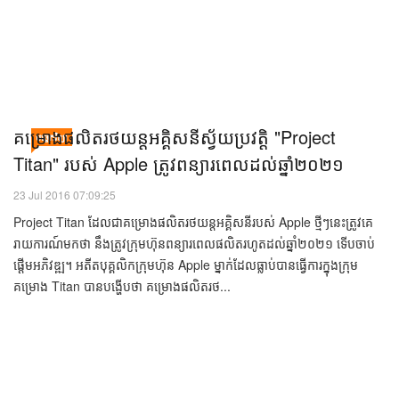
មានភាពស្រពិចស្រពិលដោយអ្នកខ្លះថា នឹងមានឈ្មោ...
គម្រោង​ផលិត​​រថយន្ត​អគ្គិសនី​​ស្វ័យប្រវត្តិ​ "Project
បច្ចេកវិទ្យា
Titan" របស់ Apple ​ត្រូវ​ពន្យារពេល​ដល់​ឆ្នាំ២០២១
23 Jul 2016 07:09:25
Project Titan ដែលជាគម្រោងផលិតរថយន្តអគ្គិសនីរបស់ Apple ថ្មីៗនេះត្រូវគេ
រាយការណ៍មកថា នឹងត្រូវក្រុមហ៊ុនពន្យារពេលផលិតរហូតដល់ឆ្នាំ២០២១ ទើបចាប់
ផ្ដើមអភិវឌ្ឍ។ អតីតបុគ្គលិកក្រុមហ៊ុន Apple ម្នាក់ដែលធ្លាប់បានធ្វើការក្នុងក្រុម
គម្រោង Titan បានបង្ហើបថា គម្រោងផលិតរថ...