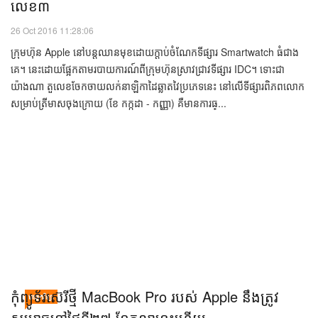
​ចំណែក​ទីផ្សារ Smartwatch ​ដាំ​ក្បាល​ចុះ ៥១,៦% នៅ​ត្រី
បច្ចេកវិទ្យា
មាស​ចុងក្រោយ​ តែ Apple នៅ​តែ​លេខ១ Samsung
លេខ៣
26 Oct 2016 11:28:06
ក្រុមហ៊ុន Apple នៅបន្តឈានមុខដោយក្ដាប់ចំណែកទីផ្សារ Smartwatch ធំជាង
គេ។ នេះដោយផ្អែកតាមរបាយការណ៍ពីក្រុមហ៊ុនស្រាវជ្រាវទីផ្សារ IDC។ ទោះជា
យ៉ាងណា តួលេខចែកចាយលក់នាឡិកាដៃឆ្លាតវៃប្រភេទនេះ នៅលើទីផ្សារពិភពលោក
សម្រាប់ត្រីមាសចុងក្រោយ (ខែ កក្កដា - កញ្ញា) គឺមានការធ្...