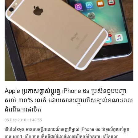
ពាក្យចចាមអារ៉ាមចុងក្រោយនេះ លើ...
បច្ចេកវិទ្យា
Apple ប្រកាស​ផ្លាស់ប្ដូរ​ថ្ម​​ iPhone 6s ប្រសិន​ជួប​បញ្ហា​
សល់ ៣០% រលត់ ​ដោយសារ​បញ្ហា​លើស​ខ្យល់​​ខណៈ​ពេល​