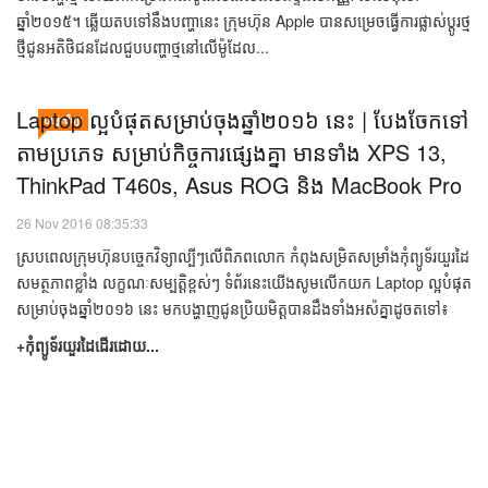
ដំណើរការ​ផលិត
05 Dec 2016 11:40:55
ទើបតែខែមុន មានសេចក្ដីរាយការណ៍ចេញពីម្ចាស់ iPhone 6s ថាទូរស័ព្ទរបស់ខ្លួន
មានបញ្ហាថ្ម ហើយភាគច្រើនគឺជាម៉ូដែលដែលផលិតខ្ទង់ខែកញ្ញា ទៅខែតុលា
ឆ្នាំ២០១៥។ ឆ្លើយតបទៅនឹងបញ្ហានេះ ក្រុមហ៊ុន Apple បានសម្រេចធ្វើការផ្លាស់ប្ដូរថ្ម
ថ្មីជូនអតិថិជនដែលជួបបញ្ហាថ្មនៅលើម៉ូដែល...
Laptop ​ល្អ​បំផុត​សម្រាប់​ចុង​ឆ្នាំ២០១៦ នេះ | បែងចែក​ទៅ​
បច្ចេកវិទ្យា
តាម​ប្រភេទ សម្រាប់​កិច្ចការ​ផ្សេង​គ្នា មាន​ទាំង XPS 13,
ThinkPad T460s, Asus ROG និង MacBook Pro
26 Nov 2016 08:35:33
ស្របពេលក្រុមហ៊ុនបច្ចេកវិទ្យាល្បីៗលើពិភពលោក កំពុងសម្រិតសម្រាំងកុំព្យូទ័រយួរដៃ
សមត្ថភាពខ្លាំង លក្ខណៈសម្បត្តិខ្ពស់ៗ ទំព័រនេះយើងសូមលើកយក Laptop ល្អបំផុត
សម្រាប់ចុងឆ្នាំ២០១៦ នេះ មកបង្ហាញជូនប្រិយមិត្តបានដឹងទាំងអស៉គ្នាដូចតទៅ៖
+កុំព្យូទ័រយួរដៃដើរដោយ...