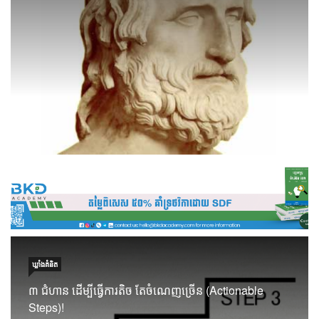
ឃ្លាំង​គំនិត
៣ ជំហាន ដើម្បីធ្វើការតិច តែចំណេញច្រើន (Actionable
Steps)!