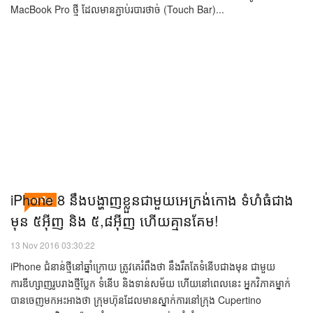
17 Nov 2016 06:04:11
ថ្មីៗនេះ ក្រុមហ៊ុន Apple បានចាប់ផ្ដើមចេញលក់កុំព្យូទ័រ MacBook Pro ស៊េរីថ្មី
របស់ខ្លួន ទៅដល់អតិថិជន ដែលបានកក់ទុកកន្លងមក។ ហើយក្រុមហ៊ុននឹងដាក់លក់
រាយ នៅតាមបណ្ដាហាងលក់រាយមួយចំនួននៅជុំវិញពិភពលោក។ កុំព្យូទ័រ
MacBook Pro ថ្មី ដែលមានភ្ជាប់របារថាច់ (Touch Bar)...
​iPhone 8 ​នឹង​បង្ហាញ​ខ្លួន​ជាមួយ​អេក្រង់​កោង​ ទំហំ​ធំ​ជាង​
បច្ចេកវិទ្យា
មុន​ ៥អ៊ីញ និង ៥,៨អ៊ីញ ​ហើយ​គ្មាន​គែម!