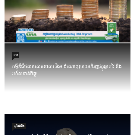
PR
កម្ចីឌីជីថលរបស់ធនាគារ វីង៖ ដំណោះស្រាយហិរញ្ញវត្ថុឆ្លាតវៃ និង
រហ័សទាន់ចិត្ត!