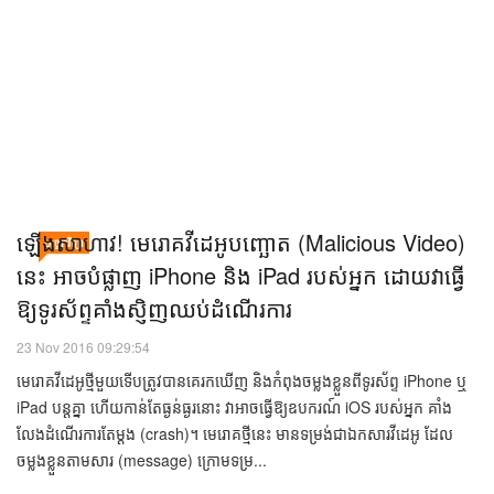
ជំនាញ គឺលោក Ming-Chi Kuo មកពីក្រុមហ៊ុនផ្នែកផ្ដល់សុវត្ថិភាព KGI
Security។ អ្នកវិភាគរូបនេះបានអះអាងថា ២០១៧ ទូរស័ព្ទ...
ឡើង​សាហាវ! មេរោគ​វីដេអូ​បញ្ឆោត​ (Malicious Video)
បច្ចេកវិទ្យា
នេះ អាច​បំផ្លាញ iPhone និង iPad របស់​អ្នក ដោយ​វា​ធ្វើ​
ឱ្យ​ទូរស័ព្ទ​គាំង​ស្ញិញ​ឈប់​ដំណើរការ
23 Nov 2016 09:29:54