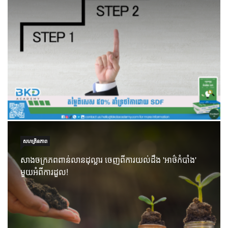
សហគ្រិនភាព
សាងចក្រភពពាន់លានដុល្លារ ចេញពីការយល់ដឹង 'អាថ៌កំបាំង'
មួយអំពីការដួល!