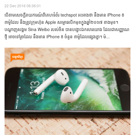
ធ្លាយ​ចេញ​ឯកសារ អះអាង​ថា នឹង​មាន iPhone 8 ៣​
ម៉ូដែល​ បែងចែក board ដាច់​ពី​គ្នា​រវាង​ម៉ាស៊ីន​ និង​ Wifi,
Cellular
22 Dec 2016 06:36:01
បើតាមសេចក្ដីរាយការណ៍ពីគេហទំព័រ techspot អះអាងថា នឹងមាន iPhone 8
៣ម៉ូដែល នឹងត្រូវក្រុមហ៊ុន Apple សម្ពោធបើកមុខក្នុងឆ្នាំ២០១៧ ខាងមុខ។
បណ្ដាញសង្គម Sina Weibo របស់ចិន បានបង្ហោះឯកសារយោង ដែលជាសញ្ញាណ
ថ្មី អាចទៅរួចដែល នឹងមាន iPhone 8 ចំនួន ៣ម៉ូដែលផ្សេងគ្នា។ ម៉...
បច្ចេកវិទ្យា