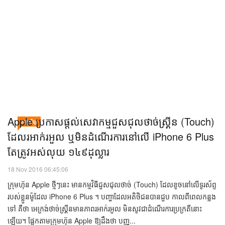
មេរោគវីដេអូថ្មីមួយទើបត្រូវបានគេរកឃើញ និងកំពុងចម្លងខ្លួនពីទូរស័ព្ទ iPhone ឬ
iPad បន្តគ្នា ហើយកាន់តែធ្ងន់ធ្ងរនោះ វាអាចធ្វើឱ្យឧបករណ៍ iOS របស់អ្នក គាំង
លែងដំណើរការតែម្ដង (crash)។ មេរោគថ្មីនេះ មានទម្រង់ជាឯកសារវីដេអូ ដែល
ចម្លងខ្លួនតាមសារ (message) ក្រោមទម្រ...
Apple ​ប្រកាស​ផ្ដល់​សេវាកម្ម​ជួសជុល​ថាច់​ស្គ្រីន (Touch) ​
បច្ចេកវិទ្យា
ដែល​រអាក់រអួល ឬ​មិន​ដំណើរការ​នៅ​លើ iPhone 6 Plus
តែ​ត្រូវ​អស់​លុយ ១៤៩ដុល្លារ