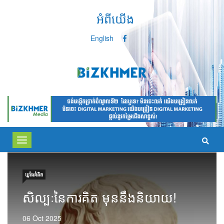
អំពីយើង
English
Toggle
navigation
ឃ្លាំង​គំនិត
សិល្បៈនៃការគិត មុននឹងនិយាយ!
06 Oct 2025