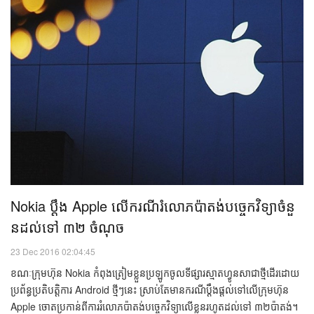
APPLE
បច្ចេកវិទ្យា
Nokia ​ប្ដឹង Apple ​​លើ​ករណី​រំលោភ​ប៉ាតង់​បច្ចេកវិទ្យា​ចំនួ​
ន​ដល់​ទៅ ៣២​ ចំណុច​