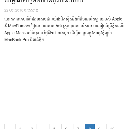
កុំព្យូទ័រ​ស៊េរី​ថ្មី MacBook Pro ​របស់ Apple ​នឹង​ត្រូវ​
បច្ចេកវិទ្យា
សម្ពោធ​នៅ​ថ្ងៃ​ទី២៧ ខែ​តុលា​នេះ​ហើយ
22 Oct 2016 07:55:12
យោងតាមគេហទំព័រដែលតាមដានយ៉ាងជិតស្និតនឹងព័ត៌មានទាំងឡាយរបស់ Apple
គឺ MacRumors ថ្ងៃនេះ បានអះអាងថា ក្រុមហ៊ុនអាមេរិកនេះ បានរៀបចំព្រឹត្តិការណ៍
Apple Macs នៅខែតុលា ថ្ងៃទី២៧ ខាងមុខ ដើម្បីសម្ពោធផ្លូវការនូវកុំព្យូទ័រ
MacBook Pro ជំនាន់ថ្មី។