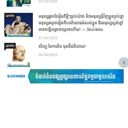
20 Jan 2026
កម្ចីឌីជីថលរបស់ធនាគារ វីង៖ ដំណោះស្រាយហិរញ្ញវត្ថុ
PR
ឆ្លាតវៃ និង រហ័សទាន់ចិត្ត!
23 Oct 2025
មនុស្សឆ្លាតវៃរៀនពីអ្វីៗគ្រប់យ៉ាង និងមនុស្សជុំវិញខ្លួនគ្រប់គ្នា
ឃ្លាំង​គំនិត
មនុស្សធម្មតារៀនពីបទពិសោធន៍របស់ខ្លួន រីឯមនុស្សល្ងង់ខ្លៅ
X
មានចម្លើយរួចជាស្រេចហើយ! — Socrates
21 Oct 2025
សិល្បៈនៃការគិត មុននឹងនិយាយ!
ឃ្លាំង​គំនិត
06 Oct 2025
សញ្ញាបត្រ គ្រាន់តែជាក្រដាសមួយសន្លឹកប៉ុណ្ណោះ! ការអប់រំ
ឃ្លាំង​គំនិត
ពិតប្រាកដរបស់អ្នក គឺត្រូវបានបង្ហាញតាមរយៈឥរិយាបថ!
30 Sep 2025