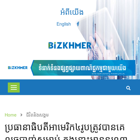
អំពីយើង
English
Toggle
navigation
Home
ជីវិតនិងសង្គម
ប្រធានាធិបតី​អាមេរិក​៤រូប​​ត្រូវ​បាន​គេ​
លួច​បាញ់​​សម្លាប់​ ក្នុង​នោះ​មាន​នរណា​