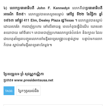
៤) លោកប្រធានាធិបតី John F. Kennedy៖
លោកគឺជា
ប្រធានាធិបតី
អាមេរិក ទី៣៥
។ លោកត្រូវបានគេលួចសម្លាប់
នៅថ្ងៃ ទី២២ ខែវិច្ឆិកា ឆ្នាំ
១៩៦៣ នៅផ្លូវ 411 Elm, Dealey Plaza រដ្ឋTexas ។
លោកត្រូវបានស្លាប់
ដោយសារតែ ការបាញ់ប្រហារ នៅលើរថយន្ត ពេលកំពុងធ្វើដំណើរ ឃោសនា
នយោបាយ នៅទីនោះ។ គេបានបាញ់ប្រហារលោកត្រង់បំពង់ក និងក្បាល ដែល
ជាហេតុនាំឲ្យគេបញ្ជូនលោកទៅមន្ទីរពេទ្យសង្គ្រោះបន្ទាន់ភ្លាម បន្ទាប់មកលោក
ក៏បាន ស្លាប់នៅមន្ទីរពេទ្យនោះតែម្ដង៕
ប្រែសម្រួល៖ ព្រំ សុវណ្ណកណ្ណិកា
ប្រភព៖ www.presidentsusa.net
ប្លែកៗគួរយល់ដឹង
TAGS: