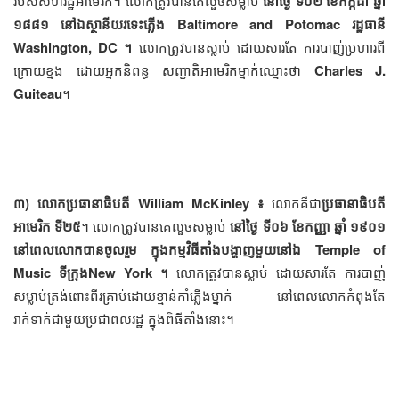
របស់សហរដ្ឋអាមេរិក។ លោកត្រូវបានគេលួចសម្លាប់
នៅថ្ងៃ ទី០២ ខែកក្កដា ឆ្នាំ
១៨៨១ នៅឯស្ថានីយរទេះភ្លើង Baltimore and Potomac រដ្ឋធានី
Washington, DC ។
លោកត្រូវបានស្លាប់ ដោយសារតែ ការបាញ់ប្រហារពី
ក្រោយខ្នង ដោយអ្នកនិពន្ធ សញ្ជាតិអាមេរិកម្នាក់ឈ្មោះថា
Charles J.
Guiteau
។
៣) លោកប្រធានាធិបតី William McKinley ៖
លោកគឺជា
ប្រធានាធិបតី
អាមេរិក ទី២៥
។ លោកត្រូវបានគេលួចសម្លាប់
នៅថ្ងៃ ទី០៦ ខែកញ្ញា ឆ្នាំ ១៩០១
នៅពេលលោកបានចូលរួម ក្នុងកម្មវិធីតាំងបង្ហាញមួយនៅឯ Temple of
Music ទីក្រុងNew York ។
លោកត្រូវបានស្លាប់ ដោយសារតែ ការបាញ់
សម្លាប់ត្រង់ពោះពីរគ្រាប់ដោយខ្មាន់កាំភ្លើងម្នាក់ នៅពេលលោកកំពុងតែ
រាក់ទាក់ជាមួយប្រជាពលរដ្ឋ ក្នុងពិធីតាំងនោះ។