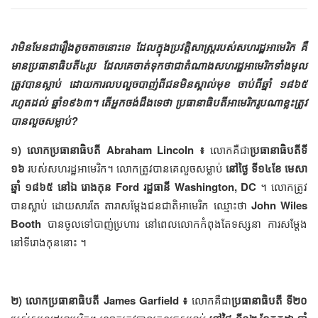
វាមិនមែនជារឿងតូចតាចនោះទេ ដែលក្នុងប្រវត្តិសាស្ត្ររបស់សហរដ្ឋអាមេរិក គឺ
មានប្រធានាធិបតី៤រូប ដែលគេចាត់ទុកថាជាតំណាងសហរដ្ឋអាមេរិកទាំងមូល
ត្រូវបានស្លាប់ ដោយការលបលួចបាញ់ពីជនមិនស្គាល់មុខ ចាប់ពីឆ្នាំ ១៨៦៥
រហូតដល់ ឆ្នាំ១៩៦៣។ តើអ្នកចង់ដឹងទេថា ប្រធានាធិបតីអាមេរិករូបណាខ្លះត្រូវ
បានលួចសម្លាប់?
១) លោកប្រធានាធិបតី Abraham Lincoln ៖
លោកគឺជា
ប្រធានាធិបតីទី
១៦
របស់សហរដ្ឋអាមេរិក។ លោកត្រូវបានគេលួចសម្លាប់
នៅថ្ងៃ ទី១៤ខែ មេសា
ឆ្នាំ ១៨៦៥ នៅឯ រោងកុន Ford រដ្ឋធានី Washington, DC
។ លោកត្រូវ
បានស្លាប់ ដោយសារតែ តារាសម្ដែងជនជាតិអាមេរិក ឈ្មោះថា
John Wiles
Booth
បានចូលទៅបាញ់ប្រហារ នៅពេលលោកកំពុងតែទស្សនា ការសម្ដែង
នៅទីរោងកុននោះ ។
២) លោកប្រធានាធិបតី James Garfield ៖
លោកគឺជា
ប្រធានាធិបតី ទី២០