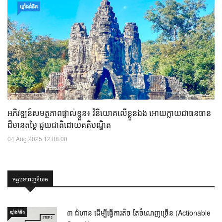
ឃ្លាំង​គំនិត
អភិវឌ្ឍន៍សមត្ថភាពផ្ទាល់ខ្លួន៖ វិនិយោគលើខ្លួនឯង អោយក្លាយជាធនធាន
ដ៏មានតម្លៃ ជួយជាតិដោយគតិបណ្ឌិត
04 Aug 2025 12:08:00
អត្ថបទពេញនិយម
៣ ជំហាន ដើម្បីធ្វើការតិច តែចំណេញច្រើន (Actionable
ឃ្លាំង​គំនិត