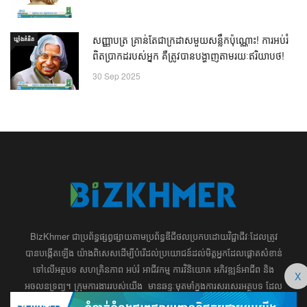
សញ្ញាបត្រ គ្រាន់តែជាក្រដាសមួយសន្លឹកប៉ុណ្ណោះ! ការអប់រំ
ឃ្លាំង​គំនិត
ពិតប្រាកដរបស់អ្នក គឺត្រូវបានបង្ហាញតាមរយៈឥរិយាបថ!
30 Sep 2025
BizKhmer ​ជា​​ប្រព័ន្ធ​ផ្សព្វផ្សាយ​តាម​ប្រព័ន្ធ​ឌីជីថល​​​ប្រកប​ដោយ​វិជ្ជាជីវៈ​ដែល​​​ត្រូវ​
បាន​បង្កើតឡើង យ៉ាង​ពិសេស​​ដើម្បី​បំរើ​ដល់​ប្រយោជន៍​​​ដល់​មិត្ត​អ្នក​ដែល​ផ្ដោត​សំខាន់​
ទៅ​លើ​អត្ថបទ​ សហគ្រិន​ភាព អប់រំ ​​អាជីវកម្ម​ ​ការ​វិនិយោគ​ ​អភិវឌ្ឍន៍​អាជីព​ និង​
X
អចលនទ្រព្យ។ ​ក្រុម​​ការងារ​របស់​យើង​ ​​ មាន​ឆន្ទៈ​​មុតមាំ​​​ក្នុង​​ការ​សរសេរ​​អត្ថបទ​​ ដែល​
សុទ្ធតែ​សំខាន់​សម្រាប់​ ជំនួញ​ ការសិក្សា​ ​និង ការ​សម្រេច​ចិត្ត​របស់​​លោក​អ្នក​ ជា