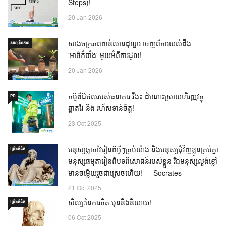
Steps)!
20 Jan 2026
សាងចក្រភពពាន់លានដុល្លារ ចេញពីការយល់ដឹង
សហគ្រិនភាព
'អាថ៌កំបាំង' មួយអំពីការដួល!
20 Jan 2026
កម្ចីឌីជីថលរបស់ធនាគារ វីង៖ ដំណោះស្រាយហិរញ្ញវត្ថុ
PR
ឆ្លាតវៃ និង រហ័សទាន់ចិត្ត!
23 Oct 2025
មនុស្សឆ្លាតវៃរៀនពីអ្វីៗគ្រប់យ៉ាង និងមនុស្សជុំវិញខ្លួនគ្រប់គ្នា
ឃ្លាំង​គំនិត
មនុស្សធម្មតារៀនពីបទពិសោធន៍របស់ខ្លួន រីឯមនុស្សល្ងង់ខ្លៅ
មានចម្លើយរួចជាស្រេចហើយ! — Socrates
21 Oct 2025
សិល្បៈនៃការគិត មុននឹងនិយាយ!
ឃ្លាំង​គំនិត
06 Oct 2025