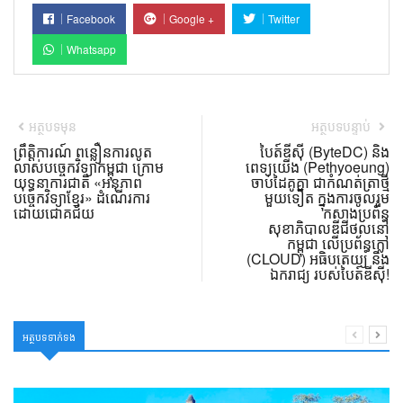
Facebook
Google +
Twitter
Whatsapp
អត្ថបទមុន
អត្ថបទបន្ទាប់
ព្រឹត្តិការណ៍ ពន្លឿនការលូត
បៃត៍ឌីស៊ី (ByteDC) និង
លាស់បច្ចេកវិទ្យាកម្ពុជា ក្រោម
ពេទ្យយើង (Pethyoeung)
យុទ្ធនាការជាតិ «អនុភាព
ចាប់ដៃគូគ្នា ជាកំណត់ត្រាថ្មី
បច្ចេកវិទ្យាខ្មែរ» ដំណើរការ
មួយទៀត ក្នុងការចូលរួម
ដោយជោគជ័យ
កសាងប្រព័ន្ធ
សុខាភិបាលឌីជីថល​នៅ
កម្ពុជា លើប្រព័ន្ធក្លៅ
(CLOUD) អធិបតេយ្យ និង
ឯករាជ្យ របស់បៃត៍ឌីស៊ី!
អត្ថបទទាក់ទង