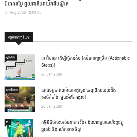
ដ៏មានតម្លៃ ជួយជាតិដោយគតិបណ្ឌិត
04 Aug 2025 12:08:00
អត្ថបទពេញនិយម
៣ ជំហាន ដើម្បីធ្វើការតិច តែចំណេញច្រើន (Actionable
ឃ្លាំង​គំនិត
Steps)!
20 Jan 2026
សាងចក្រភពពាន់លានដុល្លារ ចេញពីការយល់ដឹង
សហគ្រិនភាព
'អាថ៌កំបាំង' មួយអំពីការដួល!
20 Jan 2026
កម្ចីឌីជីថលរបស់ធនាគារ វីង៖ ដំណោះស្រាយហិរញ្ញវត្ថុ
PR
ឆ្លាតវៃ និង រហ័សទាន់ចិត្ត!