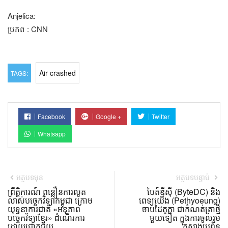
Anjelica:
ប្រភព : CNN
Air crashed
TAGS:
Facebook
Google +
Twitter
Whatsapp
អត្ថបទមុន
អត្ថបទបន្ទាប់
ព្រឹត្តិការណ៍ ពន្លឿនការលូត
បៃត៍ឌីស៊ី (ByteDC) និង
លាស់បច្ចេកវិទ្យាកម្ពុជា ក្រោម
ពេទ្យយើង (Pethyoeung)
យុទ្ធនាការជាតិ «អនុភាព
ចាប់ដៃគូគ្នា ជាកំណត់ត្រាថ្មី
បច្ចេកវិទ្យាខ្មែរ» ដំណើរការ
មួយទៀត ក្នុងការចូលរួម
ដោយជោគជ័យ
កសាងប្រព័ន្ធ