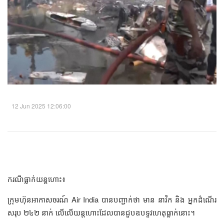
12 Jun 2025 12:06:00
ករណីធ្លាក់យន្តហោះ៖
ក្រុមហ៊ុនអាកាសចរណ៍ Air India បានបញ្ជាក់ថា មាន នាវិក​ និង អ្នកដំណើរ
សរុប ២៤២ នាក់ លើលើយន្តហោះដែលបានជួបឧបទ្ទវហេតុធ្លាក់នោះ។