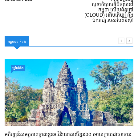
សុខាភិបាលឌីជីថល​នៅ
កម្ពុជា លើប្រព័ន្ធក្លៅ
(CLOUD) អធិបតេយ្យ និង
ឯករាជ្យ របស់បៃត៍ឌីស៊ី!
អត្ថបទទាក់ទង
ឃ្លាំង​គំនិត
អភិវឌ្ឍន៍សមត្ថភាពផ្ទាល់ខ្លួន៖ វិនិយោគលើខ្លួនឯង អោយក្លាយជាធនធាន