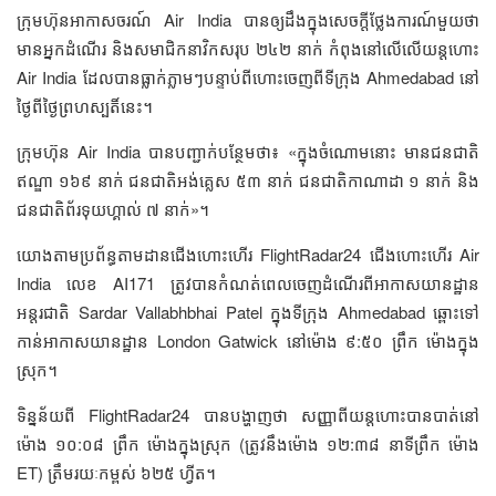
ក្រុមហ៊ុនអាកាសចរណ៍ Air India បានឲ្យដឹងក្នុងសេចក្តីថ្លែងការណ៍មួយថា
មានអ្នកដំណើរ និងសមាជិកនាវិកសរុប ២៤២ នាក់ កំពុងនៅលើលើយន្តហោះ
Air India ដែលបានធ្លាក់ភ្លាមៗបន្ទាប់ពីហោះចេញពីទីក្រុង Ahmedabad នៅ
ថ្ងៃពីថ្ងៃព្រហស្បតិ៍នេះ។
ក្រុមហ៊ុន Air India បានបញ្ជាក់បន្ថែមថា៖ «ក្នុងចំណោមនោះ មានជនជាតិ
ឥណ្ឌា ១៦៩ នាក់ ជនជាតិអង់គ្លេស ៥៣ នាក់ ជនជាតិកាណាដា ១ នាក់ និង
ជនជាតិព័រទុយហ្គាល់ ៧ នាក់»។
យោងតាមប្រព័ន្ធតាមដានជើងហោះហើរ FlightRadar24 ជើងហោះហើរ Air
India លេខ AI171 ត្រូវបានកំណត់ពេលចេញដំណើរពីអាកាសយានដ្ឋាន
អន្តរជាតិ Sardar Vallabhbhai Patel ក្នុងទីក្រុង Ahmedabad ឆ្ពោះទៅ
កាន់អាកាសយានដ្ឋាន London Gatwick នៅម៉ោង ៩:៥០ ព្រឹក ម៉ោងក្នុង
ស្រុក។
ទិន្នន័យពី FlightRadar24 បានបង្ហាញថា សញ្ញាពីយន្តហោះបានបាត់នៅ
ម៉ោង ១០:០៨ ព្រឹក ម៉ោងក្នុងស្រុក (ត្រូវនឹងម៉ោង ១២:៣៨ នាទីព្រឹក ម៉ោង
ET) ត្រឹមរយៈកម្ពស់ ៦២៥ ហ្វីត។