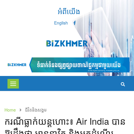
អំពីយើង
English
Toggle
navigation
Home
ជីវិតនិងសង្គម
ករណីធ្លាក់យន្តហោះ៖ Air India បាន
ឱ្យដឹងថា មាននាវិក និងអ្នកដំណើរ