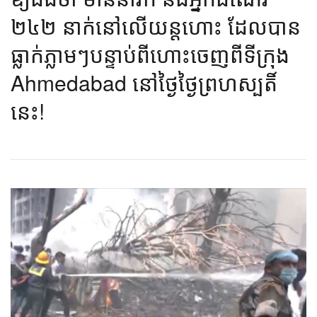
២៤២ នាក់នៅលើយន្តហោះ ដែលបាន
ធ្លាក់ភ្លាមៗបន្ទាប់ពីហោះចេញពីទីក្រុង
Ahmedabad នៅថ្ងៃថ្ងៃព្រហស្បតិ៍
នេះ!​