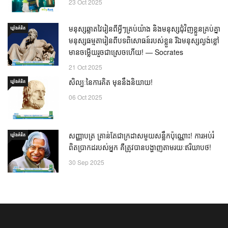
23 Oct 2025
មនុស្សឆ្លាតវៃរៀនពីអ្វីៗគ្រប់យ៉ាង និងមនុស្សជុំវិញខ្លួនគ្រប់គ្នា
ឃ្លាំង​គំនិត
មនុស្សធម្មតារៀនពីបទពិសោធន៍របស់ខ្លួន រីឯមនុស្សល្ងង់ខ្លៅ
មានចម្លើយរួចជាស្រេចហើយ! — Socrates
21 Oct 2025
សិល្បៈនៃការគិត មុននឹងនិយាយ!
ឃ្លាំង​គំនិត
06 Oct 2025
សញ្ញាបត្រ គ្រាន់តែជាក្រដាសមួយសន្លឹកប៉ុណ្ណោះ! ការអប់រំ
ឃ្លាំង​គំនិត
ពិតប្រាកដរបស់អ្នក គឺត្រូវបានបង្ហាញតាមរយៈឥរិយាបថ!
30 Sep 2025