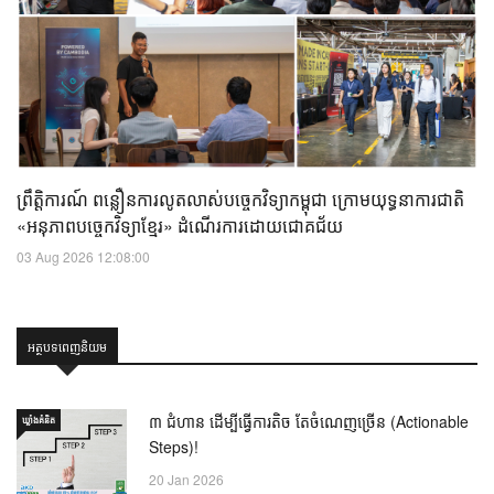
ព្រឹត្តិការណ៍ ពន្លឿនការលូតលាស់បច្ចេកវិទ្យាកម្ពុជា ក្រោមយុទ្ធនាការជាតិ
«អនុភាពបច្ចេកវិទ្យាខ្មែរ» ដំណើរការដោយជោគជ័យ
03 Aug 2026 12:08:00
អត្ថបទពេញនិយម
៣ ជំហាន ដើម្បីធ្វើការតិច តែចំណេញច្រើន (Actionable
ឃ្លាំង​គំនិត
Steps)!
20 Jan 2026