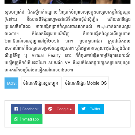
សូមបញ្ជាក់ថា ជិតស្មើពាក់កណ្ដាល នៃប្រាក់ចំណូលសរុបក្នុងឧស្សាហកម្មវីដេអូហ្គេម
(៤៧%) នឹងបានពីទីផ្សារហ្គេមនៅលើទឹកដីអាស៊ីប៉ាស៊ីហ្វិក ហើយនៅទីផ្សារ
ប្រទេសចិនតែឯង អាចបង្កើតប្រាក់ចំណូលបានរហូតដល់ ២៤,៤ពាន់លានដុល្លារ
ឯណោះ។ ចំណែកទីផ្សារអាមេរិកវិញ គឺអាចបង្កើតចំណូលពីហ្គេមបាន
២៣,៥ពាន់លានដុល្លារនៅឆ្នាំ២០១៦ នេះ។ ស្របគ្នានេះដែរ ក្រុមផលិតផល
ឧបករណ៍ពាក់នឹងក្បាលសម្រាប់ទស្សនារូបភាព ឬវីដេអូមានលក្ខណៈដូចពិតក្នុងពិភព
សិប្បនិមិត្ត ឬ Virtual Reality នោះ ក៏កំពុងចាប់ផ្ដើមកម្ដៅទីផ្សារឧបករណ៍
អេឡិចត្រូនិកទំនើបផងដែរ។ ឧបករណ៍ VR នឹងរួមចំណែកជួយឱ្យឧស្សាហកម្មហ្គេម
មានការរីកចម្រើនថែមទៀតនៅពេលខាងមុខ៕
ចំណែកទីផ្សារស្មាតហ្វូន
ចំណែកទីផ្សារ Mobile OS
TAGS:
Facebook
Google +
Twitter
Whatsapp