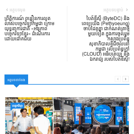
អត្ថបទមុន
អត្ថបទបន្ទាប់
ព្រឹត្តិការណ៍ ពន្លឿនការលូត
បៃត៍ឌីស៊ី (ByteDC) និង
លាស់បច្ចេកវិទ្យាកម្ពុជា ក្រោម
ពេទ្យយើង (Pethyoeung)
យុទ្ធនាការជាតិ «អនុភាព
ចាប់ដៃគូគ្នា ជាកំណត់ត្រាថ្មី
បច្ចេកវិទ្យាខ្មែរ» ដំណើរការ
មួយទៀត ក្នុងការចូលរួម
ដោយជោគជ័យ
កសាងប្រព័ន្ធ
សុខាភិបាលឌីជីថល​នៅ
កម្ពុជា លើប្រព័ន្ធក្លៅ
(CLOUD) អធិបតេយ្យ និង
ឯករាជ្យ របស់បៃត៍ឌីស៊ី!
អត្ថបទទាក់ទង
បច្ចេកវិទ្យា