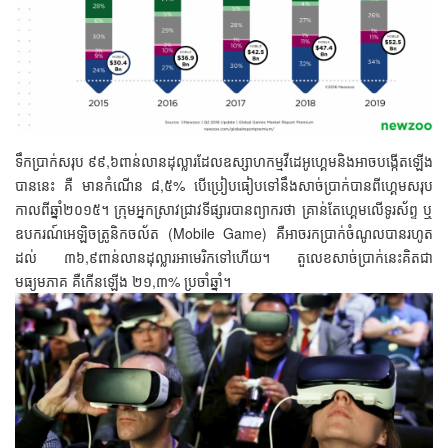
ទឹកប្រាក់សរុប ៩៩,៦ពាន់លានដុល្លារដែលឧស្សាហកម្មវីដេអូហ្គេមនិងអាចបង្កើតឡើង
បាននេះ គឺ មានកំណើន ៨,៥% បើប្រៀបធៀបទៅនឹងសាច់ប្រាក់បានពីហ្គេមសរុប
កាលពីឆ្នាំ២០១៥។ ក្រុមអ្នកស្រាវជ្រាវទីផ្សារបានព្យាករថា គ្រាន់តែហ្គេមលើទូរស័ព្ទ ឬ
ឧបករណ៍អេឡិចត្រូនិកចល័ត (Mobile Game) គឺអាចរកប្រាក់ចំណូលបានរហូត
ដល់ ៣៦,៩ពាន់លានដុល្លារអាមេរិកទៅហើយ។ តួលេខសាច់ប្រាក់នេះគិតជា
មធ្យមភាគ គឺកើនឡើង ២១,៣% ប្រចាំឆ្នាំ។