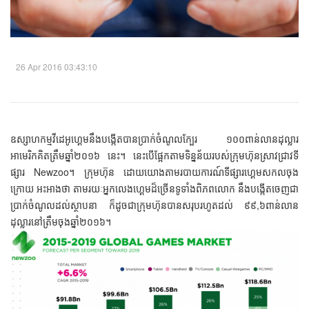
26 Apr 2016 03:43:10
ឧស្សាហកម្មវីដេអូហ្គេមនឹងបង្កើតបានប្រាក់ចំណូលក្បែរ ១០០ពាន់លានដុល្លារ
អាមេរិកគិតត្រឹមឆ្នាំ២០១៦ នេះ។ នេះបើផ្អែកតាមទិន្នន័យរបស់ក្រុមហ៊ុនស្រាវជ្រាវទី
ផ្សារ Newzoo។ ក្រុមហ៊ុន ដោយយោងតាមរបាយការណ៍ទីផ្សារហ្គេមសកលចុង
ក្រោយ អះអាងថា តាមរយៈអ្នកលេងហ្គេមដ៏ច្រើនទូទាំងពិភពលោក នឹងបង្កើតចេញជា
ប្រាក់ចំណូលដល់ស្ថាបនា ក៏ដូចជាក្រុមហ៊ុនបានសរុបរហូតដល់ ៩៩,៦ពាន់លាន
ដុល្លារនៅត្រឹមចុងឆ្នាំ២០១៦។