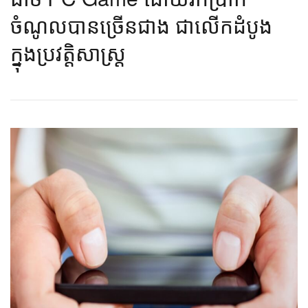
ចំណូល​បាន​ច្រើន​ជាង ​​ជា​លើក​ដំបូង​
ក្នុង​ប្រវត្តិសាស្ត្រ​​