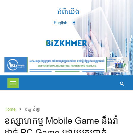
អំពីយើង
English
Toggle
navigation
Home
បច្ចេកវិទ្យា
ឧស្សាហកម្ម​ Mobile Game នឹង​វ៉ា​
ដាច់ PC Game ដោយ​រក​ប្រាក់​