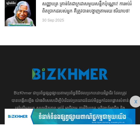
សញ្ញាបត្រ គ្រាន់តែជាក្រដាសមួយសន្លឹកប៉ុណ្ណោះ! ការអប់រំ
ឃ្លាំង​គំនិត
ពិតប្រាកដរបស់អ្នក គឺត្រូវបានបង្ហាញតាមរយៈឥរិយាបថ!
30 Sep 2025
BizKhmer ​ជា​​ប្រព័ន្ធ​ផ្សព្វផ្សាយ​តាម​ប្រព័ន្ធ​ឌីជីថល​​​ប្រកប​ដោយ​វិជ្ជាជីវៈ​ដែល​​​ត្រូវ​
បាន​បង្កើតឡើង យ៉ាង​ពិសេស​​ដើម្បី​បំរើ​ដល់​ប្រយោជន៍​​​ដល់​មិត្ត​អ្នក​ដែល​ផ្ដោត​សំខាន់​
X
ទៅ​លើ​អត្ថបទ​ សហគ្រិន​ភាព អប់រំ ​​អាជីវកម្ម​ ​ការ​វិនិយោគ​ ​អភិវឌ្ឍន៍​អាជីព​ និង​
អចលនទ្រព្យ។ ​ក្រុម​​ការងារ​របស់​យើង​ ​​ មាន​ឆន្ទៈ​​មុតមាំ​​​ក្នុង​​ការ​សរសេរ​​អត្ថបទ​​ ដែល​
សុទ្ធតែ​សំខាន់​សម្រាប់​ ជំនួញ​ ការសិក្សា​ ​និង ការ​សម្រេច​ចិត្ត​របស់​​លោក​អ្នក​ ជា
ពិសេស​​គឺ​​ជួយ​ពង្រឹង​ការ​ត្រិះរិះ ពិចារណា​ ​និង ​ការអភិវឌ្ឍន៍​ធនធាន​មនុស្ស។ ​​​​
012 666 104 / 015 22 42 99 / 066 222 023