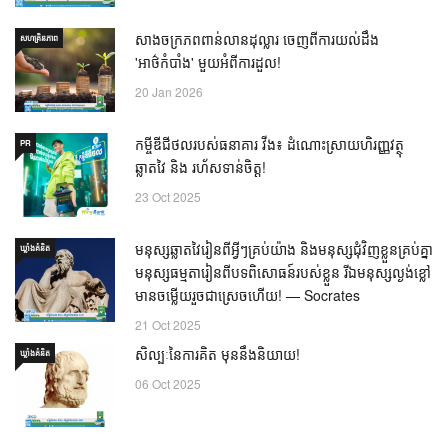
សាងចក្រភពពាន់លានដុល្លារ ចេញពីការយល់ដឹង
សហគ្រិនភាព
'អាថ៌កំបាំង' មួយអំពីការដួល!
20 Jan 2026
កម្ចីឌីជីថលរបស់ធនាគារ វីង៖ ដំណោះស្រាយហិរញ្ញវត្ថុ
PR
ឆ្លាតវៃ និង រហ័សទាន់ចិត្ត!
23 Oct 2025
មនុស្សឆ្លាតវៃរៀនពីអ្វីៗគ្រប់យ៉ាង និងមនុស្សជុំវិញខ្លួនគ្រប់គ្នា
ឃ្លាំង​គំនិត
មនុស្សធម្មតារៀនពីបទពិសោធន៍របស់ខ្លួន រីឯមនុស្សល្ងង់ខ្លៅ
មានចម្លើយរួចជាស្រេចហើយ! — Socrates
21 Oct 2025
សិល្បៈនៃការគិត មុននឹងនិយាយ!
ឃ្លាំង​គំនិត
06 Oct 2025