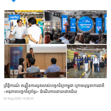
បច្ចេកវិទ្យា
ព្រឹត្តិការណ៍ ពន្លឿនការលូតលាស់បច្ចេកវិទ្យាកម្ពុជា ក្រោមយុទ្ធនាការជាតិ
«អនុភាពបច្ចេកវិទ្យាខ្មែរ» ដំណើរការដោយជោគជ័យ
03 Aug 2026 12:08:00