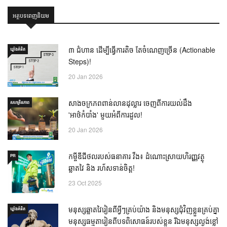
អត្ថបទពេញនិយម
៣ ជំហាន ដើម្បីធ្វើការតិច តែចំណេញច្រើន (Actionable
ឃ្លាំង​គំនិត
Steps)!
20 Jan 2026
សាងចក្រភពពាន់លានដុល្លារ ចេញពីការយល់ដឹង
សហគ្រិនភាព
'អាថ៌កំបាំង' មួយអំពីការដួល!
20 Jan 2026
កម្ចីឌីជីថលរបស់ធនាគារ វីង៖ ដំណោះស្រាយហិរញ្ញវត្ថុ
PR
ឆ្លាតវៃ និង រហ័សទាន់ចិត្ត!
23 Oct 2025
មនុស្សឆ្លាតវៃរៀនពីអ្វីៗគ្រប់យ៉ាង និងមនុស្សជុំវិញខ្លួនគ្រប់គ្នា
ឃ្លាំង​គំនិត
មនុស្សធម្មតារៀនពីបទពិសោធន៍របស់ខ្លួន រីឯមនុស្សល្ងង់ខ្លៅ