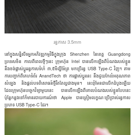
រន្ធកាស 3.5mm
នៅក្នុងសន្និសីទអ្នកអភិវឌ្ឍកម្មវិធីក្នុងក្រុង Shenzhen នៃខេត្ត Guangdong
ប្រទេសចិន កាលពីពេលថ្មីៗនេះ ក្រុមហ៊ុន Intel បានលើកឡើងពីបំណងរបស់ខ្លួន
នឹងចង់ផ្លាស់ប្ដូររន្ធកាសទំហំ ៣,៥មិល្លីម៉ែត្រ មកប្រើរន្ធ USB Type-C វិញ។ តាម
ការបញ្ជាក់ពីគេហទំព័រ AnandTech ថា ការផ្លាស់ប្ដូរនេះ នឹងជួយកែលំអគុណភាព
សំឡេង និងផ្ដល់បទពិសោធន៍ថ្មីរឹតតែល្អជាងមុន។ នេះពុំមែនជាលើកដំបូងឡើយ
ដែលក្រុមហ៊ុនបច្ចេកវិទ្យាមួយនេះ បានលើកឡើងពីគោលបំណងរបស់ខ្លួនបែបនេះ
ប៉ុន្តែកន្លងទៅក៏មានរបាយការណ៍ថា Apple បានត្រៀមលក្ខណៈប្រើប្រាស់រន្ធកាស
ប្រភេទ USB Type-C ដែរ។