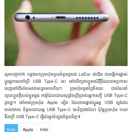
សូមបញ្ជាក់ថា កន្លងមកក្រុមហ៊ុនមួយចំនួនដូចជា LeEco ជាដើម បានធ្វើការផ្លាស់
ប្ដូររន្ធកាសទៅប្រើ USB Type-C នេះ នៅលើស្មាតហ្វូនស៊េរីថ្មីដែលបានប្រកាស
ចេញនៅដើមខែមេសានេះរួចមកហើយ។ ក្រុមហ៊ុនទូរស័ព្ទចិននេះ បានណែនាំ
ស្មាតហ្វូនថ្មីរបស់ខ្លួនម្ដង ៣ម៉ូដែលដោយសុទ្ធតែប្រើប្រាស់រន្ធកាសថ្មី USB Type-C
ដូចគ្នា។ នៅមានក្រុមហ៊ុន Apple ទៀត ដែលបានផ្លាស់ប្ដូររន្ធ USB ស្តង់ដារ
ចាស់ចោល ជំនួសដោយរន្ធ USB Type-C នេះវិញផងដែរ។ ប៉ុន្តែក្រុមហ៊ុន Intel
នឹងប្រើ USB Type-C ធ្វើជារន្ធសំឡេងជំនួសវិញ៕
Apple
Intel
TAGS: