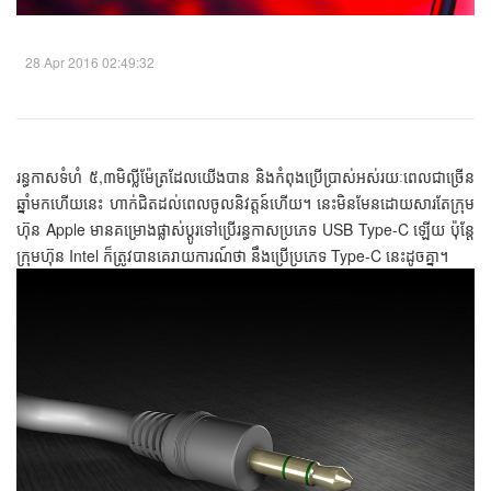
28 Apr 2016 02:49:32
រន្ធកាសទំហំ ៥,៣មិល្លីម៉ែត្រដែលយើងបាន និងកំពុងប្រើប្រាស់អស់រយៈពេលជាច្រើន
ឆ្នាំមកហើយនេះ ហាក់ជិតដល់ពេលចូលនិវត្តន៍ហើយ។ នេះមិនមែនដោយសារតែក្រុម
ហ៊ុន Apple មានគម្រោងផ្លាស់ប្ដូរទៅប្រើរន្ធកាសប្រភេទ USB Type-C ឡើយ ប៉ុន្តែ
ក្រុមហ៊ុន Intel ក៏ត្រូវបានគេរាយការណ៍ថា នឹងប្រើប្រភេទ Type-C នេះដូចគ្នា។