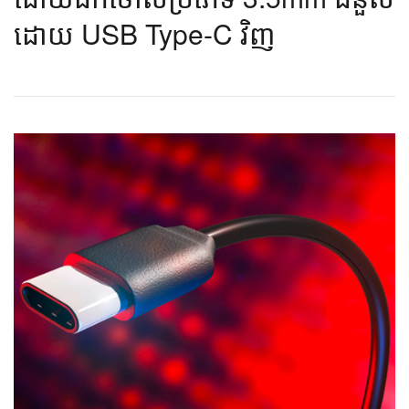
ដោយ USB Type-C វិញ​