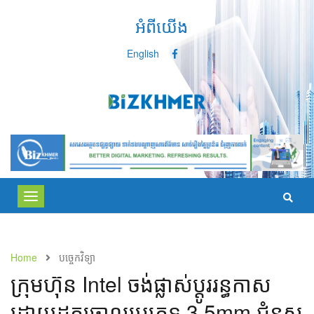
អំពីយើង
English
Toggle
navigation
Home
បច្ចេកវិទ្យា
ក្រុមហ៊ុន Intel ចង់​ផ្លាស់ប្ដូរ​រន្ធ​កាស
ដោយ​ដក​ចោល​ប្រភេទ 3.5mm ជំនួស​