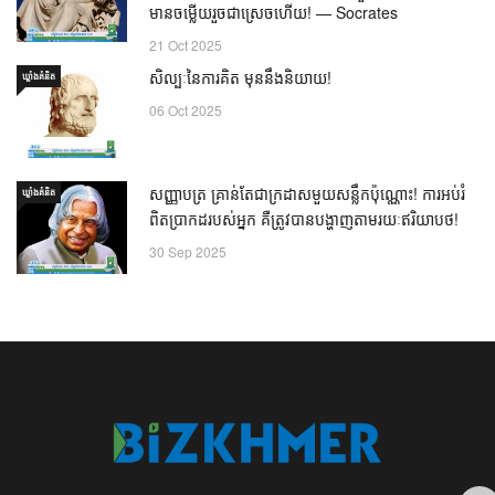
មានចម្លើយរួចជាស្រេចហើយ! — Socrates
21 Oct 2025
សិល្បៈនៃការគិត មុននឹងនិយាយ!
ឃ្លាំង​គំនិត
06 Oct 2025
សញ្ញាបត្រ គ្រាន់តែជាក្រដាសមួយសន្លឹកប៉ុណ្ណោះ! ការអប់រំ
ឃ្លាំង​គំនិត
ពិតប្រាកដរបស់អ្នក គឺត្រូវបានបង្ហាញតាមរយៈឥរិយាបថ!
30 Sep 2025