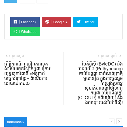
Facebook
Google +
Twitter
Whatsapp
អត្ថបទមុន
អត្ថបទបន្ទាប់
ព្រឹត្តិការណ៍ ពន្លឿនការលូត
បៃត៍ឌីស៊ី (ByteDC) និង
លាស់បច្ចេកវិទ្យាកម្ពុជា ក្រោម
ពេទ្យយើង (Pethyoeung)
យុទ្ធនាការជាតិ «អនុភាព
ចាប់ដៃគូគ្នា ជាកំណត់ត្រាថ្មី
បច្ចេកវិទ្យាខ្មែរ» ដំណើរការ
មួយទៀត ក្នុងការចូលរួម
ដោយជោគជ័យ
កសាងប្រព័ន្ធ
សុខាភិបាលឌីជីថល​នៅ
កម្ពុជា លើប្រព័ន្ធក្លៅ
(CLOUD) អធិបតេយ្យ និង
ឯករាជ្យ របស់បៃត៍ឌីស៊ី!
អត្ថបទទាក់ទង