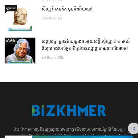
សិល្បៈនៃការគិត មុននឹងនិយាយ!
ឃ្លាំង​គំនិត
06 Oct 2025
សញ្ញាបត្រ គ្រាន់តែជាក្រដាសមួយសន្លឹកប៉ុណ្ណោះ! ការអប់រំ
ឃ្លាំង​គំនិត
ពិតប្រាកដរបស់អ្នក គឺត្រូវបានបង្ហាញតាមរយៈឥរិយាបថ!
30 Sep 2025
X
BizKhmer ​ជា​​ប្រព័ន្ធ​ផ្សព្វផ្សាយ​តាម​ប្រព័ន្ធ​ឌីជីថល​​​ប្រកប​ដោយ​វិជ្ជាជីវៈ​ដែល​​​ត្រូវ​
បាន​បង្កើតឡើង យ៉ាង​ពិសេស​​ដើម្បី​បំរើ​ដល់​ប្រយោជន៍​​​ដល់​មិត្ត​អ្នក​ដែល​ផ្ដោត​សំខាន់​