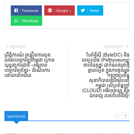
Facebook
Google +
Twitter
Whatsapp
អត្ថបទមុន
អត្ថបទបន្ទាប់
ព្រឹត្តិការណ៍ ពន្លឿនការលូត
បៃត៍ឌីស៊ី (ByteDC) និង
លាស់បច្ចេកវិទ្យាកម្ពុជា ក្រោម
ពេទ្យយើង (Pethyoeung)
យុទ្ធនាការជាតិ «អនុភាព
ចាប់ដៃគូគ្នា ជាកំណត់ត្រាថ្មី
បច្ចេកវិទ្យាខ្មែរ» ដំណើរការ
មួយទៀត ក្នុងការចូលរួម
ដោយជោគជ័យ
កសាងប្រព័ន្ធ
សុខាភិបាលឌីជីថល​នៅ
កម្ពុជា លើប្រព័ន្ធក្លៅ
(CLOUD) អធិបតេយ្យ និង
ឯករាជ្យ របស់បៃត៍ឌីស៊ី!
អត្ថបទទាក់ទង