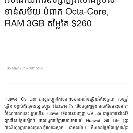
ទាន់សម័យ បំពាក់ Octa-Core,
RAM 3GB តម្លៃ​តែ $260​
05 May 2016 09:15:44
Huawei G9 Lite ជាស្មាតហ្វូនដែលមានចចាមអារ៉ាមច្រើនអំពីលក្ខណៈ សម្បត្តិ
ច្រើន បន្ទាប់ពីវត្តមានស្មាតហ្វូន Huawei P9 ទើបបង្ហាញខ្លួនកាលពីខែមុនរួចមក។
ចំណែកពេលនេះ ក្រុមហ៊ុន Huawei ទើបបានបញ្ចេញ G9 Lite ជាផ្លូវការនៅលើទី
ផ្សារចិនបន្ថែមទៀត។ គេសង្កេតឃើញរចនាបថរបស់ Huawei G9 Lite ត្រូវ
បានឌីហ្សាញមានលក្ខណៈភ្លឺរលោងស្អាត ទាន់សម័យ និងមានផ្នែកគែមស្រដៀង