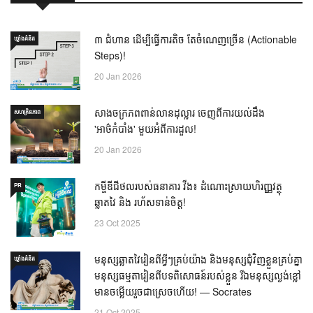
៣ ជំហាន ដើម្បីធ្វើការតិច តែចំណេញច្រើន (Actionable
ឃ្លាំង​គំនិត
Steps)!
20 Jan 2026
សាងចក្រភពពាន់លានដុល្លារ ចេញពីការយល់ដឹង
សហគ្រិនភាព
'អាថ៌កំបាំង' មួយអំពីការដួល!
20 Jan 2026
កម្ចីឌីជីថលរបស់ធនាគារ វីង៖ ដំណោះស្រាយហិរញ្ញវត្ថុ
PR
ឆ្លាតវៃ និង រហ័សទាន់ចិត្ត!
23 Oct 2025
មនុស្សឆ្លាតវៃរៀនពីអ្វីៗគ្រប់យ៉ាង និងមនុស្សជុំវិញខ្លួនគ្រប់គ្នា
ឃ្លាំង​គំនិត
មនុស្សធម្មតារៀនពីបទពិសោធន៍របស់ខ្លួន រីឯមនុស្សល្ងង់ខ្លៅ
មានចម្លើយរួចជាស្រេចហើយ! — Socrates
21 Oct 2025