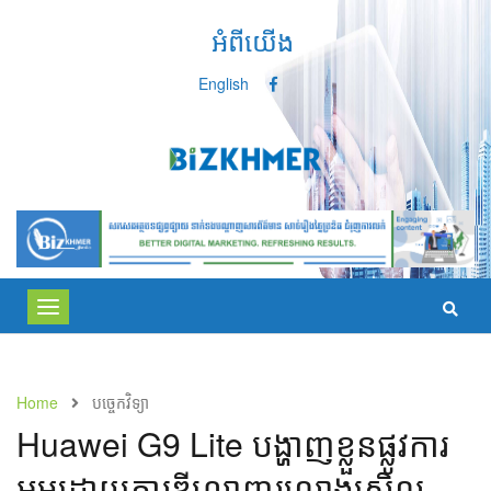
អំពីយើង
English
Toggle
navigation
Home
បច្ចេកវិទ្យា
Huawei G9 Lite បង្ហាញ​ខ្លួន​ផ្លូវការ​
អម​ដោយ​ការ​ឌីហ្សាញ​រលោង​ស្រិល​​