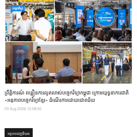
បច្ចេកវិទ្យា
ព្រឹត្តិការណ៍ ពន្លឿនការលូតលាស់បច្ចេកវិទ្យាកម្ពុជា ក្រោមយុទ្ធនាការជាតិ
«អនុភាពបច្ចេកវិទ្យាខ្មែរ» ដំណើរការដោយជោគជ័យ
03 Aug 2026 12:08:00
អត្ថបទពេញនិយម