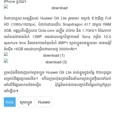
iPhone ខ្លះដែរ។
ចំពោះលក្ខណៈសម្បត្តិរបស់ Huawei G9 Lite រួមមាន៖ អេក្រង់ ៥,២អ៊ីញ Full
HD (1080x1920px), បំពាក់ដោយឈីប Snapdragon 617 ជាមួយ RAM
3GB, អង្គប្រតិបត្តិប្រភេទ Octa-core ល្បឿន 2GHz និង 1.7GHz។ ចំណែកកា
មេរ៉ារបស់វាមានទំហំ 13MP អមដោយបច្ចេកវិទ្យាកាមេរ៉ា Sony កម្រិត f/2.0
aperture lens និងមានកាមេរ៉ាមុខទំហំ 8MP។ ស្មាតហ្វូនរាងឡូយនេះ មានមេម៉ូរី
ម៉ាស៊ីន 16GB អមដោយកម្រិតថាមពលថ្ម 3000mAh។
ក្រុមហ៊ុននឹងចេញលក់ស្មាតហ្វូន Huawei G9 Lite របស់ខ្លួនក្នុងតម្លៃ ២៦០ដុល្លារ
សម្រាប់ទីផ្សារប្រទេសចិន។ ហើយក្រុមហ៊ុនគ្រោងនឹងនាំយកស្មាតហ្វូនថ្មីនេះទៅលក់
នៅលើទីផ្សារសកលថែមទៀត ប៉ុន្តែមិនទាន់បានបញ្ជាក់ពីតម្លៃលក់ក្រៅស្រុក
នៅឡើយ៕
ស្មាតហ្វូន
Huawei
TAGS: