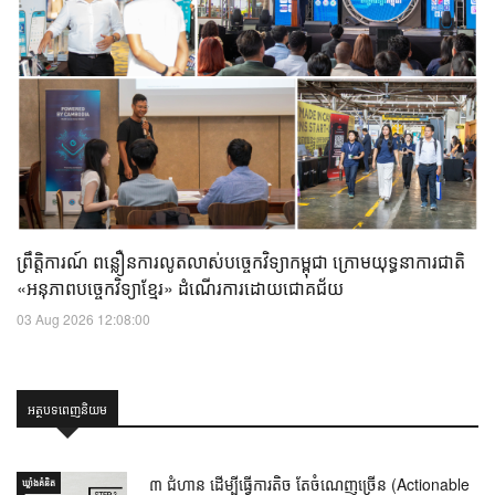
ព្រឹត្តិការណ៍ ពន្លឿនការលូតលាស់បច្ចេកវិទ្យាកម្ពុជា ក្រោមយុទ្ធនាការជាតិ
«អនុភាពបច្ចេកវិទ្យាខ្មែរ» ដំណើរការដោយជោគជ័យ
03 Aug 2026 12:08:00
អត្ថបទពេញនិយម
៣ ជំហាន ដើម្បីធ្វើការតិច តែចំណេញច្រើន (Actionable
ឃ្លាំង​គំនិត