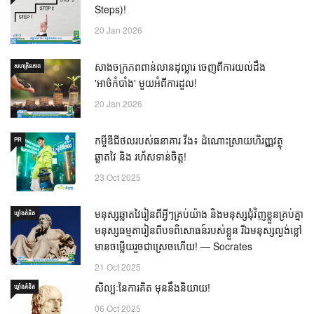
Steps)!
20 Jan 2026
សាងចក្រភពពាន់លានដុល្លារ ចេញពីការយល់ដឹង
សហគ្រិនភាព
'អាថ៌កំបាំង' មួយអំពីការដួល!
20 Jan 2026
កម្ចីឌីជីថលរបស់ធនាគារ វីង៖ ដំណោះស្រាយហិរញ្ញវត្ថុ
PR
ឆ្លាតវៃ និង រហ័សទាន់ចិត្ត!
23 Oct 2025
មនុស្សឆ្លាតវៃរៀនពីអ្វីៗគ្រប់យ៉ាង និងមនុស្សជុំវិញខ្លួនគ្រប់គ្នា
ឃ្លាំង​គំនិត
មនុស្សធម្មតារៀនពីបទពិសោធន៍របស់ខ្លួន រីឯមនុស្សល្ងង់ខ្លៅ
មានចម្លើយរួចជាស្រេចហើយ! — Socrates
21 Oct 2025
សិល្បៈនៃការគិត មុននឹងនិយាយ!
ឃ្លាំង​គំនិត
06 Oct 2025