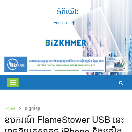
អំពីយើង
English
Toggle
navigation
Home
បច្ចេកវិទ្យា
​ឧបករណ៍​ FlameStower USB នេះ​
អាច​ឱ្យ​អ្នក​សាក​ថ្ម iPhone ​និង​គ្រឿង​