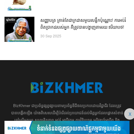
សញ្ញាបត្រ គ្រាន់តែជាក្រដាសមួយសន្លឹកប៉ុណ្ណោះ! ការអប់រំ
ឃ្លាំង​គំនិត
ពិតប្រាកដរបស់អ្នក គឺត្រូវបានបង្ហាញតាមរយៈឥរិយាបថ!
30 Sep 2025
BizKhmer ​ជា​​ប្រព័ន្ធ​ផ្សព្វផ្សាយ​តាម​ប្រព័ន្ធ​ឌីជីថល​​​ប្រកប​ដោយ​វិជ្ជាជីវៈ​ដែល​​​ត្រូវ​
បាន​បង្កើតឡើង យ៉ាង​ពិសេស​​ដើម្បី​បំរើ​ដល់​ប្រយោជន៍​​​ដល់​មិត្ត​អ្នក​ដែល​ផ្ដោត​សំខាន់​
X
ទៅ​លើ​អត្ថបទ​ សហគ្រិន​ភាព អប់រំ ​​អាជីវកម្ម​ ​ការ​វិនិយោគ​ ​អភិវឌ្ឍន៍​អាជីព​ និង​
អចលនទ្រព្យ។ ​ក្រុម​​ការងារ​របស់​យើង​ ​​ មាន​ឆន្ទៈ​​មុតមាំ​​​ក្នុង​​ការ​សរសេរ​​អត្ថបទ​​ ដែល​