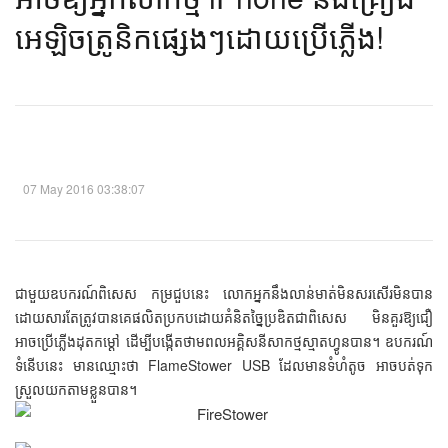
អេឡិចត្រូនិក​ផ្សេងៗ​ដោយ​ប្រើ​ភ្លើង!​
07 May 2016 03:38:07
ជាមួយឧបករណ៍ពិសេស កម្រជួបនេះ លោកអ្នកនឹងលាន់មាត់មិនសរសើរមិនបាន
ដោយសារតែត្រូវបានគេផលិតប្រកបដោយគំនិតច្នៃប្រឌិតជាពិសេស មិនគួរឱ្យជឿ
អាចប្រើភ្លើងដុតកម្ដៅ ដើម្បីបង្កើតថាមពលអគ្គិសនីសាកថ្មស្មាតហ្វូនបាន។ ឧបករណ៍
ទំនើបនេះ មានឈ្មោះថា FlameStower USB ដែលមានទំហំតូច អាចបត់ទុក
ស្រួលយកតាមខ្លួនបាន។