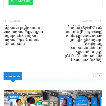
Whatsapp
អត្ថបទមុន
អត្ថបទបន្ទាប់
ព្រឹត្តិការណ៍ ពន្លឿនការលូត
បៃត៍ឌីស៊ី (ByteDC) និង
លាស់បច្ចេកវិទ្យាកម្ពុជា ក្រោម
ពេទ្យយើង (Pethyoeung)
យុទ្ធនាការជាតិ «អនុភាព
ចាប់ដៃគូគ្នា ជាកំណត់ត្រាថ្មី
បច្ចេកវិទ្យាខ្មែរ» ដំណើរការ
មួយទៀត ក្នុងការចូលរួម
ដោយជោគជ័យ
កសាងប្រព័ន្ធ
សុខាភិបាលឌីជីថល​នៅ
កម្ពុជា លើប្រព័ន្ធក្លៅ
(CLOUD) អធិបតេយ្យ និង
ឯករាជ្យ របស់បៃត៍ឌីស៊ី!
អត្ថបទទាក់ទង
បច្ចេកវិទ្យា