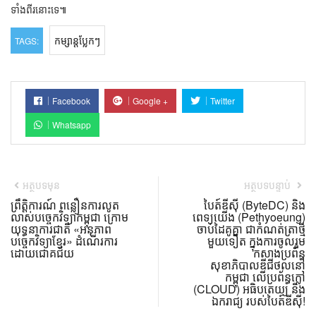
ទាំងពីរនោះទេ៕
កម្សាន្តប្លែកៗ
TAGS:
Facebook
Google +
Twitter
Whatsapp
អត្ថបទមុន
អត្ថបទបន្ទាប់
ព្រឹត្តិការណ៍ ពន្លឿនការលូត
បៃត៍ឌីស៊ី (ByteDC) និង
លាស់បច្ចេកវិទ្យាកម្ពុជា ក្រោម
ពេទ្យយើង (Pethyoeung)
យុទ្ធនាការជាតិ «អនុភាព
ចាប់ដៃគូគ្នា ជាកំណត់ត្រាថ្មី
បច្ចេកវិទ្យាខ្មែរ» ដំណើរការ
មួយទៀត ក្នុងការចូលរួម
ដោយជោគជ័យ
កសាងប្រព័ន្ធ
សុខាភិបាលឌីជីថល​នៅ
កម្ពុជា លើប្រព័ន្ធក្លៅ
(CLOUD) អធិបតេយ្យ និង
ឯករាជ្យ របស់បៃត៍ឌីស៊ី!