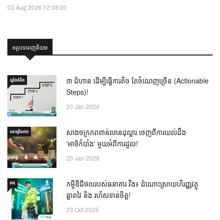
03 Aug 2026 12:08:00
អត្ថបទពេញនិយម
៣ ជំហាន ដើម្បីធ្វើការតិច តែចំណេញច្រើន (Actionable
ឃ្លាំង​គំនិត
Steps)!
20 Jan 2026
សាងចក្រភពពាន់លានដុល្លារ ចេញពីការយល់ដឹង
សហគ្រិនភាព
'អាថ៌កំបាំង' មួយអំពីការដួល!
20 Jan 2026
កម្ចីឌីជីថលរបស់ធនាគារ វីង៖ ដំណោះស្រាយហិរញ្ញវត្ថុ
PR
ឆ្លាតវៃ និង រហ័សទាន់ចិត្ត!
23 Oct 2025