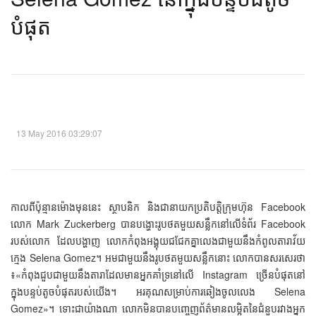
បំផុត​​
13 May 2016 03:29:07
កាលពីប៉ុន្មានម៉ោងមុននេះ ស្ថាបនិក និងជានាយកប្រតិបត្តិក្រុមហ៊ុន Facebook
លោក Mark Zuckerberg បានបង្ហោះរូបថតមួយសន្លឹកនៅលើទំព័រ Facebook
របស់លោក ដែលបង្ហាញ លោកកំពុងអង្គុយជជែកគ្នាលេងជាមួយនឹងកំពូលតារាវ័យ
ក្មេង Selena Gomez។ អមជាមួយនឹងរូបថតមួយសន្លឹកនោះ លោកបានសរសេរថា
៖«កំពុងជួបជាមួយនឹងតារាដែលមានអ្នកគាំទ្រនៅលើ Instagram ច្រើនបំផុតនៅ
ក្នុងបន្ទប់តូចបំផុតរបស់យើង។ អរគុណសម្រាប់ការឆៀងចូលលេង Selena
Gomez»។ ទោះជាយ៉ាងណា លោកមិនបានបញ្ចេញព័ត៌មានលម្អិតនៃជំនួបរវាងអ្នក