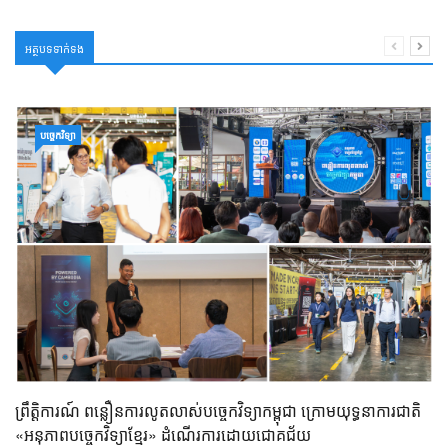
អត្ថបទទាក់ទង
បច្ចេកវិទ្យា
ព្រឹត្តិការណ៍ ពន្លឿនការលូតលាស់បច្ចេកវិទ្យាកម្ពុជា ក្រោមយុទ្ធនាការជាតិ
«អនុភាពបច្ចេកវិទ្យាខ្មែរ» ដំណើរការដោយជោគជ័យ