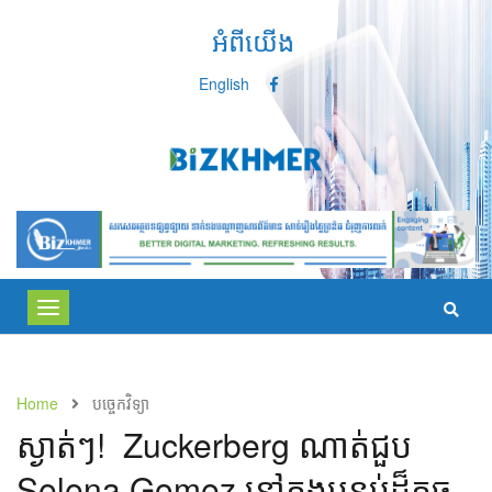
អំពីយើង
English
Toggle
navigation
Home
បច្ចេកវិទ្យា
​ស្ងាត់ៗ! ​ Zuckerberg ​ណាត់​ជួប​
Selena Gomez ​នៅ​ក្នុង​បន្ទប់​ដ៏​តូច​