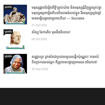
មនុស្សឆ្លាតវៃរៀនពីអ្វីៗគ្រប់យ៉ាង និងមនុស្សជុំវិញខ្លួនគ្រប់គ្នា
ឃ្លាំង​គំនិត
មនុស្សធម្មតារៀនពីបទពិសោធន៍របស់ខ្លួន រីឯមនុស្សល្ងង់ខ្លៅ
មានចម្លើយរួចជាស្រេចហើយ! — Socrates
21 Oct 2025
សិល្បៈនៃការគិត មុននឹងនិយាយ!
ឃ្លាំង​គំនិត
06 Oct 2025
សញ្ញាបត្រ គ្រាន់តែជាក្រដាសមួយសន្លឹកប៉ុណ្ណោះ! ការអប់រំ
ឃ្លាំង​គំនិត
ពិតប្រាកដរបស់អ្នក គឺត្រូវបានបង្ហាញតាមរយៈឥរិយាបថ!
30 Sep 2025