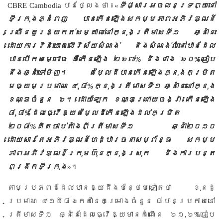
CBRE Cambodia
បានថ្លែងថា ៖
«
ទីផ្សារអចលនទ្រព្យនៅ
ទីក្រុងភ្នំពេញ បានកើនឡើងសកម្មភាពអភិវឌ្ឍន៍
ច្រើនគួរឱ្យកត់សម្គាល់នៅក្នុងត្រីមាសទី១ ឆ្នាំនេះ
ដោយការវិនិយោគលើវិស័យសំណង់ និងសំណង់លំនៅឋានដែល
បានបើកសម្ពោធ គឺកើនឡើង ២៦៧
%
និងជាង ៦០
%
ធៀប
នឹងឆ្នាំទៅមិញ។ តម្លៃដីបានកើនឡើងក្នុងកម្រិត
មធ្យមប្រមាណ ៤
,
៨
%
ក្នុងត្រីមាសទី១ ឆ្នាំនេះនៅក្នុង
ខណ្ឌចំនួន ៦។ ដោយឡែក ខណ្ឌជ្រោយចង្វា កើនឡើង
៨
,
៨
%
ដែលធ្វើឱ្យតម្លៃដីកើនឡើងដល់កម្រិត
២០៨
%
គិតចាប់តាំងពីត្រីមាសទី១ ឆ្នាំ២០១០
ដោយសារតែអភិវឌ្ឍន៍ហេដ្ឋារចនាសម្ព័ន្ធ សកម្ម
ភាពអភិវឌ្ឍន៍ក្រុមហ៊ុនក្នុងស្រុក និងការបន្ត
ពង្រីកទីក្រុង
»
។
តាមប្រភពដដែលបានឱ្យដឹងបន្ថែមទៀតថា ខុនដូ
ប្រមាណ ៤១៥៨ឯកតានៃគម្រោងចំនួន ៨បានប្រកាសនៅ
ត្រីមាសទី១ ឆ្នាំនេះដែលធ្វើឱ្យមានកំណើន ៦១
,
៦
%
ធៀប