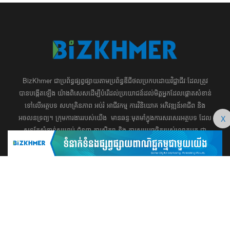
BizKhmer ​ជា​​ប្រព័ន្ធ​ផ្សព្វផ្សាយ​តាម​ប្រព័ន្ធ​ឌីជីថល​​​ប្រកប​ដោយ​វិជ្ជាជីវៈ​ដែល​​​ត្រូវ​
បាន​បង្កើតឡើង យ៉ាង​ពិសេស​​ដើម្បី​បំរើ​ដល់​ប្រយោជន៍​​​ដល់​មិត្ត​អ្នក​ដែល​ផ្ដោត​សំខាន់​
ទៅ​លើ​អត្ថបទ​ សហគ្រិន​ភាព អប់រំ ​​អាជីវកម្ម​ ​ការ​វិនិយោគ​ ​អភិវឌ្ឍន៍​អាជីព​ និង​
អចលនទ្រព្យ។ ​ក្រុម​​ការងារ​របស់​យើង​ ​​ មាន​ឆន្ទៈ​​មុតមាំ​​​ក្នុង​​ការ​សរសេរ​​អត្ថបទ​​ ដែល​
X
សុទ្ធតែ​សំខាន់​សម្រាប់​ ជំនួញ​ ការសិក្សា​ ​និង ការ​សម្រេច​ចិត្ត​របស់​​លោក​អ្នក​ ជា
ពិសេស​​គឺ​​ជួយ​ពង្រឹង​ការ​ត្រិះរិះ ពិចារណា​ ​និង ​ការអភិវឌ្ឍន៍​ធនធាន​មនុស្ស។ ​​​​
012 666 104 / 015 22 42 99 / 066 222 023
md@bizkhmer.com
BizKhmer © 2026 All Rights Reserved
Designed & Developed by Bizkhmer Media