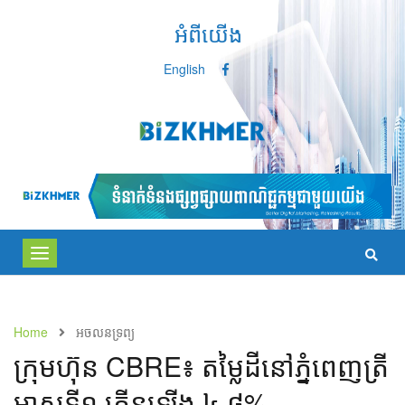
អំពីយើង
English
Toggle
navigation
Home
អចលនទ្រព្យ
​ក្រុមហ៊ុន​​ CBRE៖ ​តម្លៃ​ដី​នៅ​ភ្នំពេញ​ត្រី
មាស​ទី​១​ កើន​ឡើង​ ៤,៨%​​