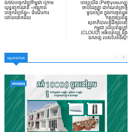
លាស់បច្ចេកវិទ្យាកម្ពុជា ក្រោម
ពេទ្យយើង (Pethyoeung)
យុទ្ធនាការជាតិ «អនុភាព
ចាប់ដៃគូគ្នា ជាកំណត់ត្រាថ្មី
បច្ចេកវិទ្យាខ្មែរ» ដំណើរការ
មួយទៀត ក្នុងការចូលរួម
ដោយជោគជ័យ
កសាងប្រព័ន្ធ
សុខាភិបាលឌីជីថល​នៅ
កម្ពុជា លើប្រព័ន្ធក្លៅ
(CLOUD) អធិបតេយ្យ និង
ឯករាជ្យ របស់បៃត៍ឌីស៊ី!
អត្ថបទទាក់ទង
អចលនទ្រព្យ