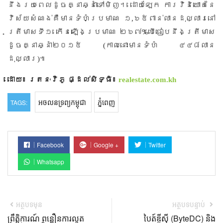
នឹងរយៈពេលដូចគ្នាឆ្នាំទៅមិញ។ ដោយឡែក ការវិនិយោគនៃ
វិស័យសំណង់គឺមានទំហំប្រមាណ ១
,
៦៥ពាន់លានដុល្លារនៅ
ត្រីមាសទី១ កើនឡើងប្រមាណ ២៦៧
%
បើធៀបនឹងត្រីមាស
ដូចគ្នាឆ្នាំ២០១៥
(
កាលនោះមានទំហំ ៤៤៨លាន
ដុល្លារ
)
៕
ដោយ៖ រតនៈវិភូ
ផ្ដល់សិទ្ធិ៖
realestate.com.kh
អចលនទ្រព្យកម្ពុជា
ភ្នំពេញ
TAGS:
Facebook
Google +
Twitter
Whatsapp
អត្ថបទមុន
អត្ថបទបន្ទាប់
ព្រឹត្តិការណ៍ ពន្លឿនការលូត
បៃត៍ឌីស៊ី (ByteDC) និង