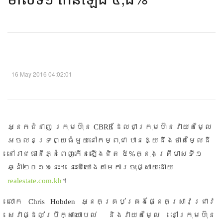
16 May 2016 04:02:01
អ្នកជំនាញ ក្រុមហ៊ុន
CBRE
ដែលជាក្រុមហ៊ុនវាយតម្លៃ
អចលនទ្រព្យធំមួយនៅកម្ពុជា បានឱ្យដឹងថាតម្លៃដី
នៅរាជធានីភ្នំពេញកើនឡើងជិត ៥
%
ក្នុងត្រីមាសទី១
ឆ្នាំ២០១៦នេះ។ នេះបើយោងតាមការចុះផ្សាយដោយ
realestate.com.kh
។
លោក
Chris Hobden
អ្នកគ្រប់គ្រងផ្នែកស្រាវជ្រាវ
សេវាផ្ដល់ប្រឹក្សាយោបល់ និងវាយតម្លៃ នៅក្រុមហ៊ុន