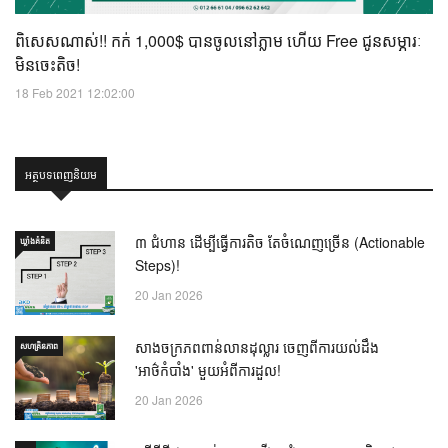
ពិសេសណាស់!! កក់ 1,000$ បានចូលនៅភ្លាម ហើយ Free ជូនសម្ភារៈ
មិនចេះតិច!
18 Feb 2021 12:02:00
អត្ថបទពេញនិយម
៣ ជំហាន ដើម្បីធ្វើការតិច តែចំណេញច្រើន (Actionable
ឃ្លាំង​គំនិត
Steps)!
20 Jan 2026
សាងចក្រភពពាន់លានដុល្លារ ចេញពីការយល់ដឹង
សហគ្រិនភាព
'អាថ៌កំបាំង' មួយអំពីការដួល!
20 Jan 2026