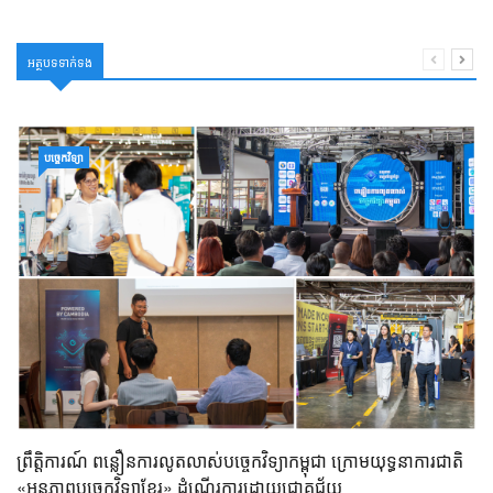
អត្ថបទទាក់ទង
បច្ចេកវិទ្យា
ព្រឹត្តិការណ៍ ពន្លឿនការលូតលាស់បច្ចេកវិទ្យាកម្ពុជា ក្រោមយុទ្ធនាការជាតិ
«អនុភាពបច្ចេកវិទ្យាខ្មែរ» ដំណើរការដោយជោគជ័យ