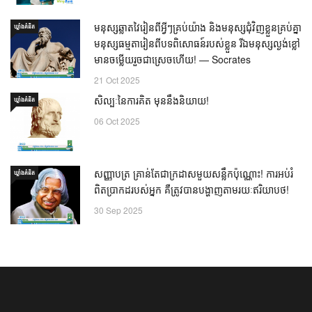
មនុស្សឆ្លាតវៃរៀនពីអ្វីៗគ្រប់យ៉ាង និងមនុស្សជុំវិញខ្លួនគ្រប់គ្នា
ឃ្លាំង​គំនិត
មនុស្សធម្មតារៀនពីបទពិសោធន៍របស់ខ្លួន រីឯមនុស្សល្ងង់ខ្លៅ
មានចម្លើយរួចជាស្រេចហើយ! — Socrates
21 Oct 2025
សិល្បៈនៃការគិត មុននឹងនិយាយ!
ឃ្លាំង​គំនិត
06 Oct 2025
សញ្ញាបត្រ គ្រាន់តែជាក្រដាសមួយសន្លឹកប៉ុណ្ណោះ! ការអប់រំ
ឃ្លាំង​គំនិត
ពិតប្រាកដរបស់អ្នក គឺត្រូវបានបង្ហាញតាមរយៈឥរិយាបថ!
30 Sep 2025