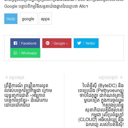
Google បន្ទាប់ពីកម្មវិធីសន្ទនាយ៉ាងឆ្លាតវៃឈ្មោះថា Allo។
google
apps
TAGS:
Facebook
Google +
Twitter
Whatsapp
អត្ថបទមុន
អត្ថបទបន្ទាប់
ព្រឹត្តិការណ៍ ពន្លឿនការលូត
បៃត៍ឌីស៊ី (ByteDC) និង
លាស់បច្ចេកវិទ្យាកម្ពុជា ក្រោម
ពេទ្យយើង (Pethyoeung)
យុទ្ធនាការជាតិ «អនុភាព
ចាប់ដៃគូគ្នា ជាកំណត់ត្រាថ្មី
បច្ចេកវិទ្យាខ្មែរ» ដំណើរការ
មួយទៀត ក្នុងការចូលរួម
ដោយជោគជ័យ
កសាងប្រព័ន្ធ
សុខាភិបាលឌីជីថល​នៅ
កម្ពុជា លើប្រព័ន្ធក្លៅ
(CLOUD) អធិបតេយ្យ និង
ឯករាជ្យ របស់បៃត៍ឌីស៊ី!