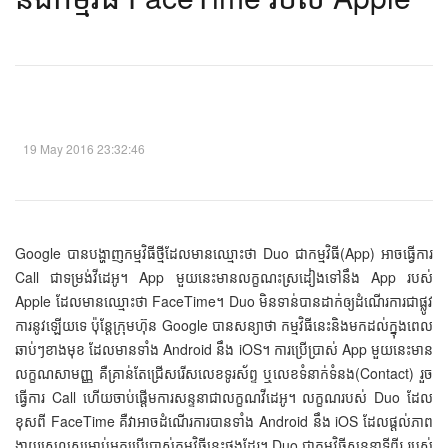
19 May 2016 23:32:46
Google បានបង្ហាញកម្មវិធីថ្មីដែលមានឈ្មោះថា Duo ជាកម្មវិធី(App) អាចធ្វើការ
Call ជាទម្រង់វីដេអូ។ App មួយនេះមានលក្ខណះស្រដៀងទៅនឹង App របស់
Apple ដែលមានឈ្មោះថា FaceTime។ Duo មិនទាន់បានដាក់ឲ្យដំណើរការជាផ្លូវ
ការនូវឡើយទេ ប៉ុន្តែក្រុមហ៊ុន Google បានសន្យាថា កម្មវិធីនេះនិងមកដល់ក្នុងពេល
ឆាប់ៗខាងមុខ ដែលមានទាំង Android នឹង iOS។ ការប្រើប្រាស់ App មួយនេះមាន
លក្ខណសាមញ្ញ គឺគ្រាន់តែជ្រើសរើសលេខទូរស័ព្ទ ឬលេខទំនាក់ទំនង(Contact) រួច
ធ្វើការ Call ហើយចាប់ផ្តើមការសន្ទនាជាលក្ខណវីដេអូ។ លក្ខណរបស់ Duo ដែល
ខុសពី FaceTime គឺវាអាចដំណើរការបានទាំង Android នឹង iOS ដែលផ្តល់ភាព
ងាយស្រួលសម្រាប់អ្នកប្រើប្រាស់កម្មវិធីនេះផងដែរ។ Duo ជាកម្មវិធីសន្ទនាទីពីរ របស់