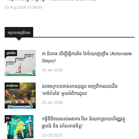
03 Aug 2026 12:08:00
អត្ថបទពេញនិយម
៣ ជំហាន ដើម្បីធ្វើការតិច តែចំណេញច្រើន (Actionable
ឃ្លាំង​គំនិត
Steps)!
20 Jan 2026
សាងចក្រភពពាន់លានដុល្លារ ចេញពីការយល់ដឹង
សហគ្រិនភាព
'អាថ៌កំបាំង' មួយអំពីការដួល!
20 Jan 2026
កម្ចីឌីជីថលរបស់ធនាគារ វីង៖ ដំណោះស្រាយហិរញ្ញវត្ថុ
PR
ឆ្លាតវៃ និង រហ័សទាន់ចិត្ត!
23 Oct 2025