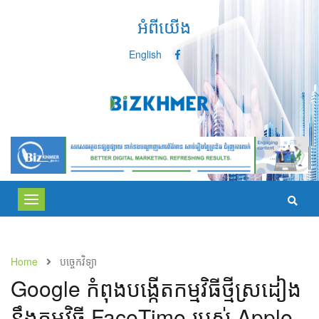
អំពីយើង
English
Toggle
navigation
Home
បច្ចេកវិទ្យា
Google កំពុង​បង្កើត​កម្មវិធី​ថ្មី​ស្រដៀង​
នឹង​កម្មវិធី​ FaceTime របស់​ Apple​