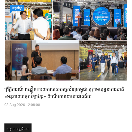
បច្ចេកវិទ្យា
ព្រឹត្តិការណ៍ ពន្លឿនការលូតលាស់បច្ចេកវិទ្យាកម្ពុជា ក្រោមយុទ្ធនាការជាតិ
«អនុភាពបច្ចេកវិទ្យាខ្មែរ» ដំណើរការដោយជោគជ័យ
03 Aug 2026 12:08:00
អត្ថបទពេញនិយម