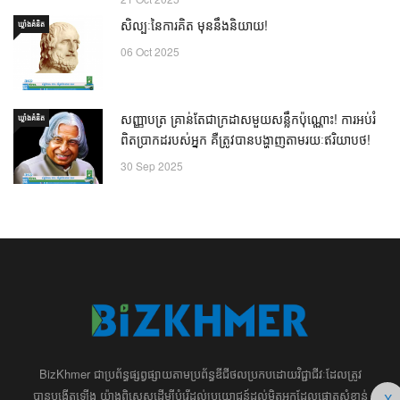
សិល្បៈនៃការគិត មុននឹងនិយាយ!
ឃ្លាំង​គំនិត
06 Oct 2025
សញ្ញាបត្រ គ្រាន់តែជាក្រដាសមួយសន្លឹកប៉ុណ្ណោះ! ការអប់រំ
ឃ្លាំង​គំនិត
ពិតប្រាកដរបស់អ្នក គឺត្រូវបានបង្ហាញតាមរយៈឥរិយាបថ!
30 Sep 2025
BizKhmer ​ជា​​ប្រព័ន្ធ​ផ្សព្វផ្សាយ​តាម​ប្រព័ន្ធ​ឌីជីថល​​​ប្រកប​ដោយ​វិជ្ជាជីវៈ​ដែល​​​ត្រូវ​
បាន​បង្កើតឡើង យ៉ាង​ពិសេស​​ដើម្បី​បំរើ​ដល់​ប្រយោជន៍​​​ដល់​មិត្ត​អ្នក​ដែល​ផ្ដោត​សំខាន់​
X