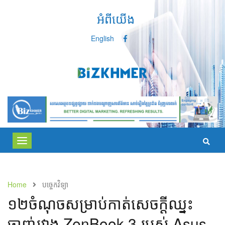
អំពីយើង
English
Toggle
navigation
Home
បច្ចេកវិទ្យា
១២ចំណុច​សម្រាប់​កាត់​សេចក្ដី​ឈ្នះ​
ចាញ់​រវាង ZenBook 3 ​របស់ Asus