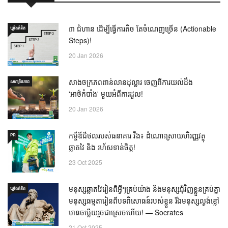
៣ ជំហាន ដើម្បីធ្វើការតិច តែចំណេញច្រើន (Actionable
ឃ្លាំង​គំនិត
Steps)!
20 Jan 2026
សាងចក្រភពពាន់លានដុល្លារ ចេញពីការយល់ដឹង
សហគ្រិនភាព
'អាថ៌កំបាំង' មួយអំពីការដួល!
20 Jan 2026
កម្ចីឌីជីថលរបស់ធនាគារ វីង៖ ដំណោះស្រាយហិរញ្ញវត្ថុ
PR
ឆ្លាតវៃ និង រហ័សទាន់ចិត្ត!
23 Oct 2025
មនុស្សឆ្លាតវៃរៀនពីអ្វីៗគ្រប់យ៉ាង និងមនុស្សជុំវិញខ្លួនគ្រប់គ្នា
ឃ្លាំង​គំនិត
មនុស្សធម្មតារៀនពីបទពិសោធន៍របស់ខ្លួន រីឯមនុស្សល្ងង់ខ្លៅ
មានចម្លើយរួចជាស្រេចហើយ! — Socrates
21 Oct 2025