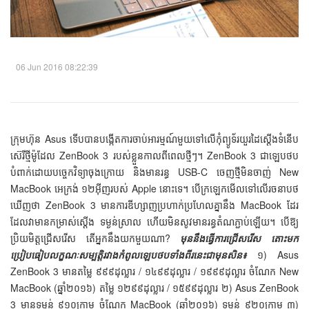
06 Jun 2016 08:22:39
ក្រុមហ៊ុន Asus ទើបបានបង្កើតការចាប់អារម្មណ៍មួយទៅលើកុំព្យូទ័រយួរដៃស្ដើងទំនើប
ស៊េរីថ្មីម៉ូដែល ZenBook 3 របស់ខ្លួនកាលពីពេលថ្មីៗ។ ZenBook 3 ជាឡេបថប
បំពាក់ដោយបច្ចេកវិទ្យាចុងក្រោយ និងមានរន្ធ USB-C ចេញថ្មីមិនចាញ់ New
MacBook អេក្រង់ ១២អ៊ីញរបស់ Apple នោះទេ។ បើក្រឡេកមើលទៅលើរចនាបថ
ឃើញថា ZenBook 3 មានការឌីហ្សាញប្រហាក់ប្រហែលគ្នានឹង MacBook ដែរ
ដែលវាមានកម្រាស់ស្ដើង ទម្ងន់ស្រាល ហើយមិនសូវមានរន្ធតំណភ្ជាប់ឡើយ។ បើឱ្យ
ប្រិយមិត្តជ្រើសរើស តើអ្នកនឹងយកមួយណា?
មុននឹងធ្វើការជ្រើសរើស តោះមក
ប្រៀបធៀបលក្ខណៈសម្បត្តិរវាងកំពូលឡេបថបទាំងពីរនេះជាមុនសិន៖
១) Asus
ZenBook 3 មានតម្លៃ ៩៩៩ដុល្លារ / ១៤៩៩ដុល្លារ / ១៩៩៩ដុល្លារ ចំណែក New
MacBook (ឆ្នាំ២០១៦) តម្លៃ ១២៩៩ដុល្លារ / ១៥៩៩ដុល្លារ ២) Asus ZenBook
3 មានទម្ងន់ ៩១០ក្រាម ចំណែក MacBook (ឆ្នាំ២០១៦) ទម្ងន់ ៩២០ក្រាម ៣)