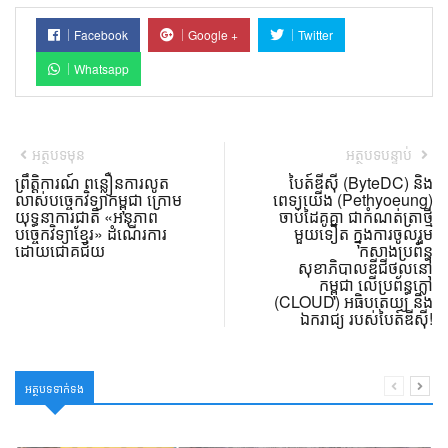
Facebook
Google +
Twitter
Whatsapp
អត្ថបទមុន
អត្ថបទបន្ទាប់
ព្រឹត្តិការណ៍ ពន្លឿនការលូត
បៃត៍ឌីស៊ី (ByteDC) និង
លាស់បច្ចេកវិទ្យាកម្ពុជា ក្រោម
ពេទ្យយើង (Pethyoeung)
យុទ្ធនាការជាតិ «អនុភាព
ចាប់ដៃគូគ្នា ជាកំណត់ត្រាថ្មី
បច្ចេកវិទ្យាខ្មែរ» ដំណើរការ
មួយទៀត ក្នុងការចូលរួម
ដោយជោគជ័យ
កសាងប្រព័ន្ធ
សុខាភិបាលឌីជីថល​នៅ
កម្ពុជា លើប្រព័ន្ធក្លៅ
(CLOUD) អធិបតេយ្យ និង
ឯករាជ្យ របស់បៃត៍ឌីស៊ី!
អត្ថបទទាក់ទង