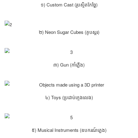
១) Custom Cast (រូបស្មិតកែច្នៃ)
២) Neon Sugar Cubes (គូបស្ករ)
៣) Gun (កាំភ្លើង)
៤) Toys (ប្រដាប់ក្មេងលេង)
៥) Musical Instruments (ឧបករណ៍ភ្លេង)