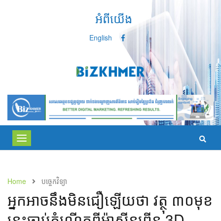
អំពីយើង
English
Toggle
navigation
Home
បច្ចេកវិទ្យា
​អ្នក​អាច​នឹង​មិន​ជឿ​ឡើយ​ថា វត្ថុ ៣០មុខ​
នេះ​ចាប់កំណើត​ពី​ម៉ាស៊ីន​ព្រីន 3D​