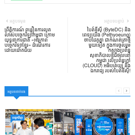
អត្ថបទមុន
អត្ថបទបន្ទាប់
ព្រឹត្តិការណ៍ ពន្លឿនការលូត
បៃត៍ឌីស៊ី (ByteDC) និង
លាស់បច្ចេកវិទ្យាកម្ពុជា ក្រោម
ពេទ្យយើង (Pethyoeung)
យុទ្ធនាការជាតិ «អនុភាព
ចាប់ដៃគូគ្នា ជាកំណត់ត្រាថ្មី
បច្ចេកវិទ្យាខ្មែរ» ដំណើរការ
មួយទៀត ក្នុងការចូលរួម
ដោយជោគជ័យ
កសាងប្រព័ន្ធ
សុខាភិបាលឌីជីថល​នៅ
កម្ពុជា លើប្រព័ន្ធក្លៅ
(CLOUD) អធិបតេយ្យ និង
ឯករាជ្យ របស់បៃត៍ឌីស៊ី!
អត្ថបទទាក់ទង
បច្ចេកវិទ្យា