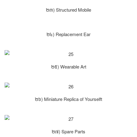
២៣) Structured Mobile
២៤) Replacement Ear
២៥) Wearable Art
២៦) Miniature Replica of Yourselft
២៧) Spare Parts