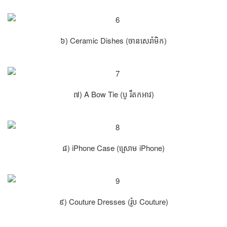
៦) Ceramic Dishes (ចានសេរ៉ាមិក)
៧) A Bow Tie (បូ រឹតកអាវ)
៨) iPhone Case (ស្រោម iPhone)
៩) Couture Dresses (រ៉ូប Couture)