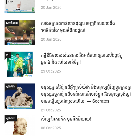
20 Jan 2026
សាងចក្រភពពាន់លានដុល្លារ ចេញពីការយល់ដឹង
សហគ្រិនភាព
'អាថ៌កំបាំង' មួយអំពីការដួល!
20 Jan 2026
កម្ចីឌីជីថលរបស់ធនាគារ វីង៖ ដំណោះស្រាយហិរញ្ញវត្ថុ
PR
ឆ្លាតវៃ និង រហ័សទាន់ចិត្ត!
23 Oct 2025
មនុស្សឆ្លាតវៃរៀនពីអ្វីៗគ្រប់យ៉ាង និងមនុស្សជុំវិញខ្លួនគ្រប់គ្នា
ឃ្លាំង​គំនិត
មនុស្សធម្មតារៀនពីបទពិសោធន៍របស់ខ្លួន រីឯមនុស្សល្ងង់ខ្លៅ
មានចម្លើយរួចជាស្រេចហើយ! — Socrates
21 Oct 2025
សិល្បៈនៃការគិត មុននឹងនិយាយ!
ឃ្លាំង​គំនិត
06 Oct 2025