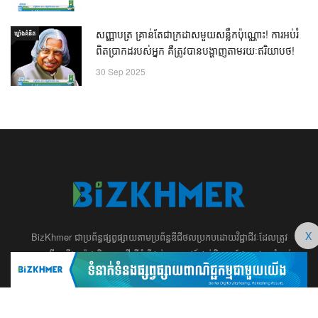
សញ្ញាបត្រ គ្រាន់តែជាក្រដាសមួយសន្លឹកប៉ុណ្ណោះ! ការអប់រំ
ឃ្លាំង​គំនិត
ពិតប្រាកដរបស់អ្នក គឺត្រូវបានបង្ហាញតាមរយៈឥរិយាបថ!
30 Sep 2025
X
BizKhmer ​ជា​​ប្រព័ន្ធ​ផ្សព្វផ្សាយ​តាម​ប្រព័ន្ធ​ឌីជីថល​​​ប្រកប​ដោយ​វិជ្ជាជីវៈ​ដែល​​​ត្រូវ​
បាន​បង្កើតឡើង យ៉ាង​ពិសេស​​ដើម្បី​បំរើ​ដល់​ប្រយោជន៍​​​ដល់​មិត្ត​អ្នក​ដែល​ផ្ដោត​សំខាន់​
ទៅ​លើ​អត្ថបទ​ សហគ្រិន​ភាព អប់រំ ​​អាជីវកម្ម​ ​ការ​វិនិយោគ​ ​អភិវឌ្ឍន៍​អាជីព​ និង​
អចលនទ្រព្យ។ ​ក្រុម​​ការងារ​របស់​យើង​ ​​ មាន​ឆន្ទៈ​​មុតមាំ​​​ក្នុង​​ការ​សរសេរ​​អត្ថបទ​​ ដែល​
សុទ្ធតែ​សំខាន់​សម្រាប់​ ជំនួញ​ ការសិក្សា​ ​និង ការ​សម្រេច​ចិត្ត​របស់​​លោក​អ្នក​ ជា