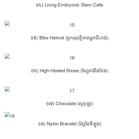
១៤) Living Embryonic Stem Cells
១៥) Bike Helmet (មួកសុវត្ថិភាពអ្នកជិះកង់)
១៦) High-Heeled Shoes (ស្បែកជើងកែង)
១៧) Chocolate (សូកូឡា)
១៨) Nylon Bracelet (ខ្សែដៃនីឡុង)