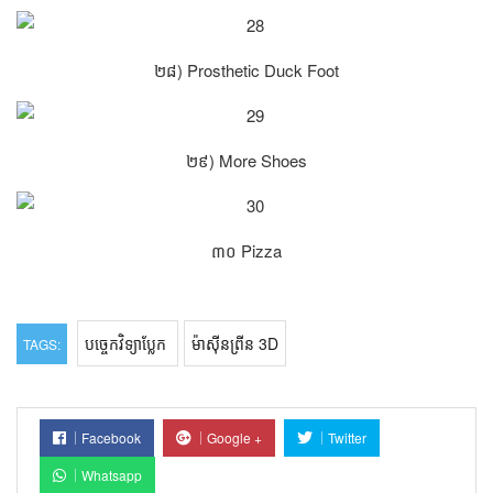
២៨) Prosthetic Duck Foot
២៩) More Shoes
៣០ Pizza
បច្ចេកវិទ្យាប្លែក
ម៉ាស៊ីនព្រីន 3D
TAGS:
Facebook
Google +
Twitter
Whatsapp