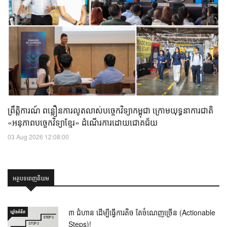
ព្រឹត្តិការណ៍ ពន្លឿនការលូតលាស់បច្ចេកវិទ្យាកម្ពុជា ក្រោមយុទ្ធនាការជាតិ
«អនុភាពបច្ចេកវិទ្យាខ្មែរ» ដំណើរការដោយជោគជ័យ
03 Aug 2026 12:08:00
អត្ថបទពេញនិយម
៣ ជំហាន ដើម្បីធ្វើការតិច តែចំណេញច្រើន (Actionable
ឃ្លាំង​គំនិត
Steps)!