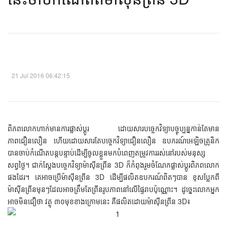
21 Jul 2016 06:42:15
ពិភពលោកហាក់មានការផ្លាស់ប្ដូរ ដោយសារបច្ចេកវិទ្យាបច្ចុប្បន្នកាន់តែមាន
ភាពជឿនលឿន ហើយដោយសារតែបច្ចេកវិទ្យាជឿនលឿន ឧបករណ៍អេឡិចត្រូនិក
បានចាប់កំណើតបន្តបន្ទាប់ដើម្បីចូលខ្លួនមកបំពេញតម្រូវការរស់នៅរបស់មនុស្ស
សព្វថ្ងៃ។ ជាក់ស្ដែងបច្ចេកវិទ្យាម៉ាស៊ីនព្រីន 3D ក៏កំពុងរួមចំណែកផ្លាស់ប្ដូរពិភពលោក
ផងដែរ។ គេអាចប្រើម៉ាស៊ីនព្រីន 3D ដើម្បីផលិតឧបករណ៍ពិតៗបាន ខុសប្លែកពី
ម៉ាស៊ីនព្រីនមុនៗដែលអាចត្រឹមតែព្រីនរូបភាពនៅលើផ្ទៃរាបប៉ុណ្ណោះ។ ដូច្នេះលោកអ្នក
អាចមិនជឿថា វត្ថុ ៣០មុខខាងក្រោមនេះ គឺផលិតដោយម៉ាស៊ីនព្រីន 3D៖