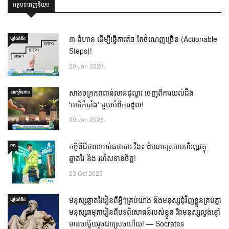
អត្ថបទពេញនិយម
៣ ជំហាន ដើម្បីធ្វើការតិច តែចំណេញច្រើន (Actionable
ឃ្លាំង​គំនិត
Steps)!
20 Jan 2026
សាងចក្រភពពាន់លានដុល្លារ ចេញពីការយល់ដឹង
សហគ្រិនភាព
'អាថ៌កំបាំង' មួយអំពីការដួល!
20 Jan 2026
កម្ចីឌីជីថលរបស់ធនាគារ វីង៖ ដំណោះស្រាយហិរញ្ញវត្ថុ
PR
ឆ្លាតវៃ និង រហ័សទាន់ចិត្ត!
23 Oct 2025
មនុស្សឆ្លាតវៃរៀនពីអ្វីៗគ្រប់យ៉ាង និងមនុស្សជុំវិញខ្លួនគ្រប់គ្នា
ឃ្លាំង​គំនិត
មនុស្សធម្មតារៀនពីបទពិសោធន៍របស់ខ្លួន រីឯមនុស្សល្ងង់ខ្លៅ
មានចម្លើយរួចជាស្រេចហើយ! — Socrates