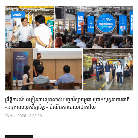
បច្ចេកវិទ្យា
ព្រឹត្តិការណ៍ ពន្លឿនការលូតលាស់បច្ចេកវិទ្យាកម្ពុជា ក្រោមយុទ្ធនាការជាតិ
«អនុភាពបច្ចេកវិទ្យាខ្មែរ» ដំណើរការដោយជោគជ័យ
03 Aug 2026 12:08:00