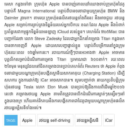
មេសា កន្លងទៅថា ក្រុមហ៊ុន Apple បានបាញ់គោលដៅឈោងចាប់ក្រុមហ៊ុនដៃគូ
បន្ទាប់គឺ Magna International បន្ទាប់ពីបានចរចាជាមួយក្រុមហ៊ុន BMW និង
Daimler រួចមក។ តាមរយៈក្រុមហ៊ុនផលិតរថយន្តទាំងពីរនេះ នឹងអាចជួយ រថយន្ត
Apple សម្រាប់ការគ្រប់គ្រងទិន្នន័យរបស់អ្នកបើកបរ ខណៈដែល Apple នឹងបំពាក់
ប្រព័ន្ធសេវាកម្មផ្ទុកទិន្នន័យអនឡាញ iCloud របស់ខ្លួន។ គេហទំព័រ 9to5Mac បាន
បញ្ជាក់ដែរថា លោក Steve Zadesky ដែលជាអ្នកដឹកនាំគម្រោង Titan កន្លងមក
បានចាកចេញពី Apple ដោយសារបញ្ជាផ្ទាល់ខ្លួន បន្ទាប់ពីបម្រើការនៅក្នុងក្រុម
ហ៊ុនរយៈពេល ១៦ឆ្នាំមកនេះ។ របាយការណ៍ថ្មីៗបានអះអាងថា Apple អាចមាន
បុគ្គលិកសម្រាប់ដំណើរការគម្រោង Titan ប្រមាណជា ៦០០នាក់។ រយៈពេល
២ខែមុន មនុស្សដែលនៅជិតគម្រោងបានប្រាប់គេហទំព័រ Reuters ថា Apple កំពុង
ចរចាជាមួយបណ្ដាក្រុមហ៊ុនបង្កើតស្ថានីយសាកអាគុយ (Charging Station) ដើម្បី
សហការ ក្នុងការដាក់ឱ្យ iCar អាចសាកបាន៕ សូមបញ្ជាក់ថា នាយកប្រតិបត្តិក្រុម
ហ៊ុនរថយន្ត Tesla លោក Elon Musk បានប្រាប់ឱ្យដឹងកាលពីដើមឆ្នាំ២០១៦
នេះថា គម្រោងរថយន្ត Apple តាមពិតត្រូវបានបើកដំណើរការស្ងាត់ៗសន្សឹមៗនៅ
ក្នុងរោងចក្រ ហើយគាត់រីករាយនឹងការបង្កើតភាពជាដៃគូជាមួយបណ្ដាក្រុមហ៊ុនផលិត
រថយន្តអគ្គិសនីទាំងអស់៕
Apple
រថយន្ត self-driving
រថយន្តអគ្គិសនី
iCar
TAGS: