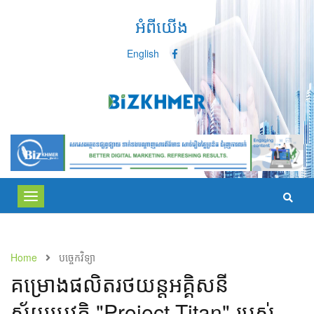
អំពីយើង
English
Toggle
navigation
Home
បច្ចេកវិទ្យា
គម្រោង​ផលិត​​រថយន្ត​អគ្គិសនី​​
ស្វ័យប្រវត្តិ​ "Project Titan" របស់