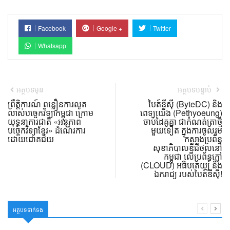
Facebook
Google +
Twitter
Whatsapp
អត្ថបទមុន
អត្ថបទបន្ទាប់
ព្រឹត្តិការណ៍ ពន្លឿនការលូត
បៃត៍ឌីស៊ី (ByteDC) និង
លាស់បច្ចេកវិទ្យាកម្ពុជា ក្រោម
ពេទ្យយើង (Pethyoeung)
យុទ្ធនាការជាតិ «អនុភាព
ចាប់ដៃគូគ្នា ជាកំណត់ត្រាថ្មី
បច្ចេកវិទ្យាខ្មែរ» ដំណើរការ
មួយទៀត ក្នុងការចូលរួម
ដោយជោគជ័យ
កសាងប្រព័ន្ធ
សុខាភិបាលឌីជីថល​នៅ
កម្ពុជា លើប្រព័ន្ធក្លៅ
(CLOUD) អធិបតេយ្យ និង
ឯករាជ្យ របស់បៃត៍ឌីស៊ី!
អត្ថបទទាក់ទង