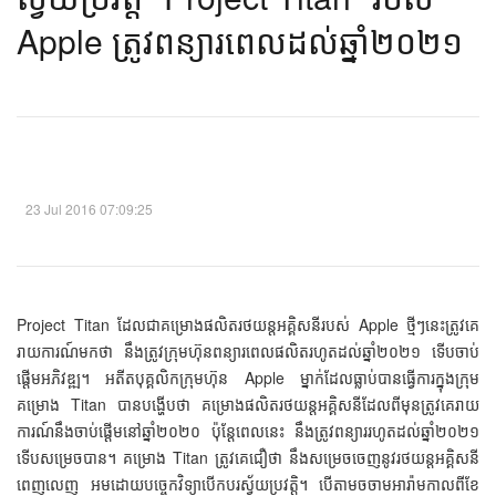
Apple ​ត្រូវ​ពន្យារពេល​ដល់​ឆ្នាំ២០២១​
23 Jul 2016 07:09:25
Project Titan ដែលជាគម្រោងផលិតរថយន្តអគ្គិសនីរបស់ Apple ថ្មីៗនេះត្រូវគេ
រាយការណ៍មកថា នឹងត្រូវក្រុមហ៊ុនពន្យារពេលផលិតរហូតដល់ឆ្នាំ២០២១ ទើបចាប់
ផ្ដើមអភិវឌ្ឍ។ អតីតបុគ្គលិកក្រុមហ៊ុន Apple ម្នាក់ដែលធ្លាប់បានធ្វើការក្នុងក្រុម
គម្រោង Titan បានបង្ហើបថា គម្រោងផលិតរថយន្តអគ្គិសនីដែលពីមុនត្រូវគេរាយ
ការណ៍នឹងចាប់ផ្ដើមនៅឆ្នាំ២០២០ ប៉ុន្តែពេលនេះ នឹងត្រូវពន្យាររហូតដល់ឆ្នាំ២០២១
ទើបសម្រេចបាន។ គម្រោង Titan ត្រូវគេជឿថា នឹងសម្រេចចេញនូវរថយន្តអគ្គិសនី
ពេញលេញ អមដោយបច្ចេកវិទ្យាបើកបរស្វ័យប្រវត្តិ។ បើតាមចចាមអារ៉ាមកាលពីខែ