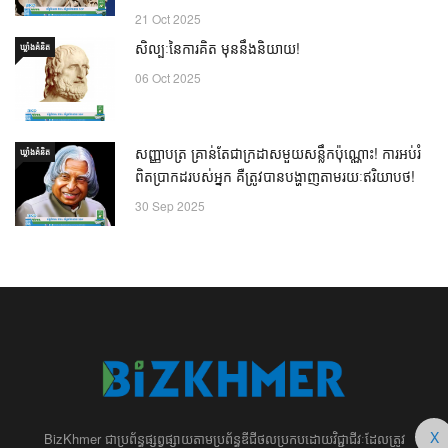
21 Oct 2025
សិល្បៈនៃការគិត មុននឹងនិយាយ!
ឃ្លាំង​គំនិត
06 Oct 2025
សញ្ញាបត្រ គ្រាន់តែជាក្រដាសមួយសន្លឹកប៉ុណ្ណោះ! ការអប់រំ
ឃ្លាំង​គំនិត
ពិតប្រាកដរបស់អ្នក គឺត្រូវបានបង្ហាញតាមរយៈឥរិយាបថ!
30 Sep 2025
X
BizKhmer ​ជា​​ប្រព័ន្ធ​ផ្សព្វផ្សាយ​តាម​ប្រព័ន្ធ​ឌីជីថល​​​ប្រកប​ដោយ​វិជ្ជាជីវៈ​ដែល​​​ត្រូវ​