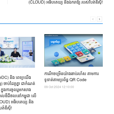
(CLOUD) អធិបតេយ្យ និងឯករាជ្យ របស់បៃត៍ឌីស៊ី!
ន
បច្ចេកវិទ្យា
២៥
ពិ
អា
17
ការរីកចម្រើនយ៉ាងឆាប់រហ័ស​ តាមការ
yteDC) និង ពេទ្យយើង
ទូទាត់តាមប្រព័ន្ធ QR Code
 ចាប់ដៃគូគ្នា ជាកំណត់
09 Oct 2024 12:10:00
ត ក្នុងការចូលរួមកសាង
ិបាលឌីជីថល​នៅកម្ពុជា លើ
(CLOUD) អធិបតេយ្យ និង
ត៍ឌីស៊ី!