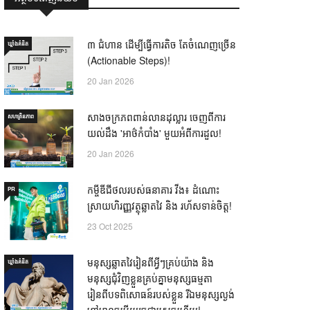
៣ ជំហាន ដើម្បីធ្វើការតិច តែចំណេញច្រើន
ឃ្លាំង​គំនិត
(Actionable Steps)!
20 Jan 2026
សាងចក្រភពពាន់លានដុល្លារ ចេញពីការ
សហគ្រិនភាព
យល់ដឹង 'អាថ៌កំបាំង' មួយអំពីការដួល!
20 Jan 2026
កម្ចីឌីជីថលរបស់ធនាគារ វីង៖ ដំណោះ
PR
ស្រាយហិរញ្ញវត្ថុឆ្លាតវៃ និង រហ័សទាន់ចិត្ត!
23 Oct 2025
មនុស្សឆ្លាតវៃរៀនពីអ្វីៗគ្រប់យ៉ាង និង
ឃ្លាំង​គំនិត
មនុស្សជុំវិញខ្លួនគ្រប់គ្នាមនុស្សធម្មតា
រៀនពីបទពិសោធន៍របស់ខ្លួន រីឯមនុស្សល្ងង់
ខ្លៅមានចម្លើយរួចជាស្រេចហើយ! —