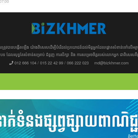
:07:00
ដែល​​​ត្រូវ​បាន​បង្កើតឡើង យ៉ាង​ពិសេស​​ដើម្បី​បំរើ​ដល់​ប្រយោជន៍​​​ដល់​មិត្ត​អ្នក​ដែល​ផ្ដោត​សំខាន់​ទៅ​លើ​
រ​​អត្ថបទ​​ ដែល​សុទ្ធតែ​សំខាន់​សម្រាប់​ ជំនួញ​ ការសិក្សា​ ​និង ការ​សម្រេច​ចិត្ត​របស់​​លោក​អ្នក​ ជាពិសេស​​គឺ
012 666 104 / 015 22 42 99 / 066 222 023
md@bizkhmer.com