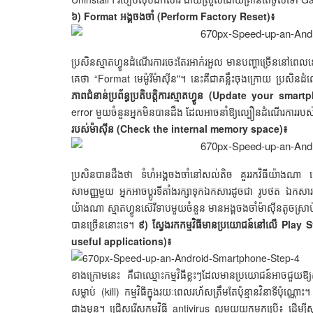
៦) Format អង្គចងចាំ (Perform Factory Reset)៖
ប្រសិនស្មាតហ្វូនដំណើរការចេះតែរអាក់រអួល មានបញ្ហាច្រើននៅព
គេថា “Format មេម៉ូរីម៉ាស៊ីន"។ នេះគឺជាគន្លឹះចុងក្រោយ ប្រ
ភាពជំនាន់ប្រព័ន្ធប្រតិបត្តិការស្មាតហ្វូន (Update your sm
error មួយចំនួនអ្នកមិនបានដឹង ដែលអាចនាំឱ្យល្បឿនដំណើរការរបស់ស
របស់ម៉ាស៊ីន (Check the internal memory space)៖
ប្រសិនបានដឹងថា ទំហំអង្គចងចាំនៅសល់តិច គួររកវិធីយ៉ាងណា ធ្វើ
សាមញ្ញមួយ អ្នកអាចប្ដូរទីតាំងរក្សាទុកឯកសារដូចជា រូបថត ឯកស
យ៉ាងណា ស្មាតហ្វូនស៊េរីទាបមួយចំនួន មានអង្គចងចាំម៉ាស៊ីនតូចស្រ
បានច្រើននោះទេ។
៩) ស្វែងរកកម្មវិធីមានប្រយោជន៍នៅលើ Play
useful applications)៖
ខាងក្រោមនេះ គឺជាឈ្មោះកម្មវិធីខ្លះៗដែលមានប្រយោជន៍អាចជួយឱ្យ
សម្លាប់ (kill) កម្មវិធីក្នុងរយៈពេលរហ័សត្រឹមតែប៉ុន្មានវិនាទីប៉
ជាងមុន។ ជ្រើសរើសកម្មវិធី antivirus ល្អមួយយកមកប្រើ៖ ដើម្បីស