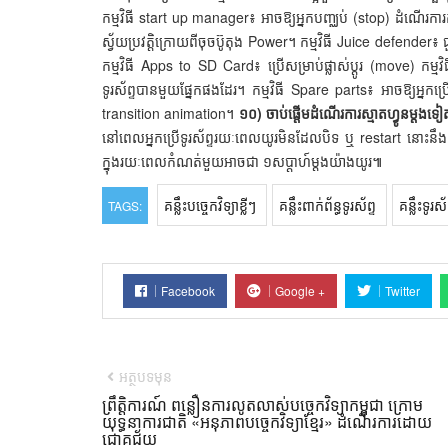
កម្មវិធី start up manager៖ អាចឱ្យអ្នកបញ្ឈប់ (stop) ដំណើរការ
ស្វ័យប្រវត្តិក្រោយពីចុចប៊ូតុង Power។ កម្មវិធី Juice defender៖ 
កម្មវិធី Apps to SD Card៖ ប្រើសម្រាប់ផ្លាស់ប្ដូរ (move) កម្
ទូរស័ព្ទបានមួយផ្នែកផងដែរ។ កម្មវិធី Spare parts៖ អាចឱ្យអ្នកប
transition animation។
១០) ចាប់ផ្ដើមដំណើរការស្មាតហ្វូនម្ដ
នៅពេលអ្នកប្រើទូរស័ព្ទរយៈពេលយូរមិនដែលបិទ ឬ restart នោះនឹងនា
ក្នុងរយៈពេលកំណត់មួយអាចជា ១សប្ដាហ៍ម្ដងយ៉ាងយូរ៕
គន្លឹះបច្ចេកវិទ្យាខ្លីៗ
គន្លឹះពាក់ព័ន្ធទូរស័ព្ទ
គន្លឹះទូរ
TAGS:
Facebook
Google +
Twitter
អត្ថបទមុន
ព្រឹត្តិការណ៍ ពន្លឿនការលូតលាស់បច្ចេកវិទ្យាកម្ពុជា ក្រោម
យុទ្ធនាការជាតិ «អនុភាពបច្ចេកវិទ្យាខ្មែរ» ដំណើរការដោយ
ជោគជ័យ