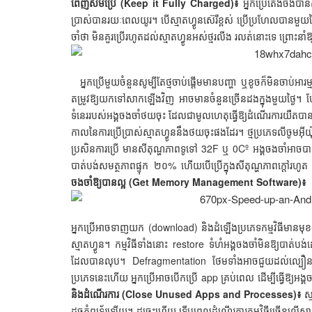
ពេញសឹមប្រើ (Keep it Fully Charged)៖
អ្នកប្រើតែងចង់ប
ប្រាស់បានរយៈពេលយូរ។ បើស្មាតហ្វូនស៊េរីខ្ពស់ ប្រើប្រហែលបានមួ
ចាំថា មិនគួរប្រើរហូតដល់ស្មាតហ្វូនអស់ថ្មរលីង រលត់នោះទេ ព្រោះនាំឱ្
អ្នកប្រើមួយចំនួនសូម្បីតែថ្មចាប់ផ្ដើមមានបញ្ហា ឬខូចក៏មិនចាប់អារម្មណ
តម្រូវឱ្យយកទៅសាកឡើងវិញ អាចមានចំនួនច្រើនដងក្នុងមួយថ្ងៃ។ បែបន
ទំនេររបស់អង្គចងចាំថយចុះ ដែលជាមូលហេតុធ្វើឱ្យដំណើរការយឺតបាន
កាលនៃការប្រើប្រាស់ស្មាតហ្វូននឹងថយចុះផងដែរ។ ថ្មប្រភេទលីចូមអ៊
ប្រសិនការប្រើ មានសីតុណ្ហភាពទូទៅ 32F ឬ 0Cº អង្គចងចាំអាចបាត់
បាត់បង់សមត្ថភាពផ្ទុក ២០% ហើយបើប្រើក្នុងសីតុណ្ហភាពក្ដៅរហូ
ចងចាំឱ្យបានល្អ (Get Memory Management Software)៖
អ្នកប្រើអាចទាញយក (download) និងដំឡើងប្រភេទកម្មវិធីមានមុខងារ
ស្មាតហ្វូន។ កម្មវិធីទាំងនោះ restore ទំហំអង្គចងចាំមិនឱ្យប
ដែលបានលុប។ Defragmentation ថែមទាំងអាចជួយដល់ល្បឿនដំណើរ
ប្រភេទនេះហើយ អ្នកប្រើអាចបើកប្រើ app គ្រប់ពេល ដើម្បីធ្វើឱ្យ
និងដំណើរការ (Close Unused Apps and Processes)៖
ស្
ដូចកុំព្យូទ័រឡើយ។ ដូច្នេះហើយ ទើបពេលដំណើរការកម្មវិធីច្រើនលើស្