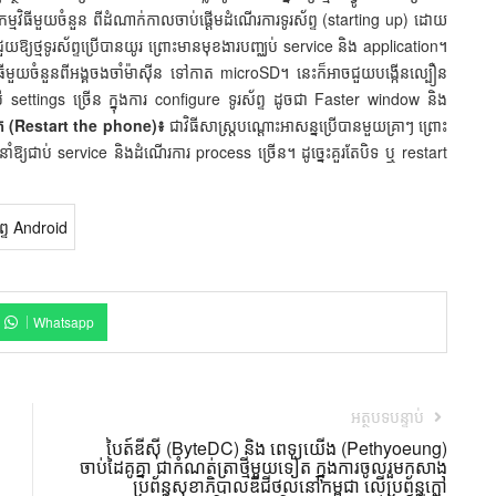
កម្មវិធីមួយចំនួន ពីដំណាក់កាលចាប់ផ្ដើមដំណើរការទូរស័ព្ទ (starting up) ដោយ
ជួយឱ្យថ្មទូរស័ព្ទប្រើបានយូរ ព្រោះមានមុខងារបញ្ឈប់ service និង application។
មវិធីមួយចំនួនពីអង្គចងចាំម៉ាស៊ីន ទៅកាត microSD។ នេះក៏អាចជួយបង្កើនល្បឿន
្រើ settings ច្រើន ក្នុងការ configure ទូរស័ព្ទ ដូចជា Faster window និង
ងទៀត (Restart the phone)៖
ជាវិធីសាស្ត្របណ្ដោះអាសន្នប្រើបានមួយគ្រាៗ ព្រោះ
ំឱ្យជាប់ service និងដំណើរការ process ច្រើន។ ដូច្នេះគួរតែបិទ ឬ restart
ស័ព្ទ Android
Whatsapp
អត្ថបទបន្ទាប់
បៃត៍ឌីស៊ី (ByteDC) និង ពេទ្យយើង (Pethyoeung)
ចាប់ដៃគូគ្នា ជាកំណត់ត្រាថ្មីមួយទៀត ក្នុងការចូលរួមកសាង
ប្រព័ន្ធសុខាភិបាលឌីជីថល​នៅកម្ពុជា លើប្រព័ន្ធក្លៅ