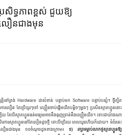
ិទ្ធភាព​ខ្ពស់ ជួយ​​ឱ្យ​
ឿន​ជាង​មុន​
តិនៅត្រង់ Hardware ជាសំខាន់ បន្ទាប់មក Software បន្ទាប់បន្សំ។ ថ្វីត្បិត
ើរការលឿន តែប្រើយូរៗទៅ ល្បឿនចាប់ផ្ដើមយឺតបន្តិចៗម្ដងៗ ប្រសិនស្មាតហ្វូននោះ
៍ដឹងឡើយ តែបើស្មាតហ្វូនធន់មធ្យមអាចនឹងធុញទ្រាន់នឹងល្បឿនយឺត។ ទោះជាយ៉ាងណា
ដំណើរការស្មាតហ្វូននៅតែលឿនដូចថ្មី ទោះបីប្រើរយៈពេលយូរហើយក៏ដោយ។ ទំព័រនេះ
វូនឱ្យលឿនជាងមុន ១០ចំណុចដូចខាងក្រោម៖
១) រក្សាទម្លាប់សាកថ្មស្មាតហ្វូនឱ្យ