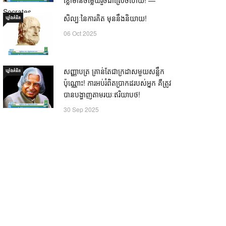
Socrates
សិល្បៈនៃការគិត មុននឹងនិយាយ!
ឃ្លាំង​គំនិត
21 Oct 2025
06 Oct 2025
សញ្ញាបត្រ គ្រាន់តែជាក្រដាសមួយសន្លឹក
ឃ្លាំង​គំនិត
ប៉ុណ្ណោះ! ការអប់រំពិតប្រាកដរបស់អ្នក គឺត្រូវ
បានបង្ហាញតាមរយៈឥរិយាបថ!
30 Sep 2025