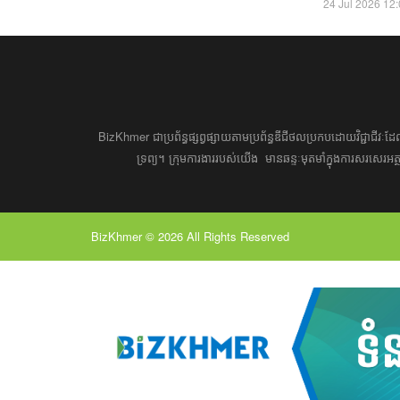
24 Jul 2026 12
BizKhmer ​ជា​​ប្រព័ន្ធ​ផ្សព្វផ្សាយ​តាម​ប្រព័ន្ធ​ឌីជីថល​​​ប្រកប​ដោយ​វិជ្ជាជីវៈ​
ទ្រព្យ។ ​ក្រុម​​ការងារ​របស់​យើង​ ​​ មាន​ឆន្ទៈ​​មុតមាំ​​​ក្នុង​​ការ​សរសេ
BizKhmer © 2026 All Rights Reserved