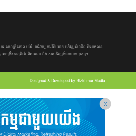
អត្ថបទ​ សហគ្រិន​ភាព អប់រំ ​​អាជីវកម្ម​ ​ការ​វិនិយោគ​ ​អភិវឌ្ឍន៍​អាជីព​ និង​អចលន
​​ជួយ​ពង្រឹង​ការ​ត្រិះរិះ ពិចារណា​ ​និង ​ការអភិវឌ្ឍន៍​ធនធាន​មនុស្ស។ ​​​​
Designed & Developed by Bizkhmer Media
X