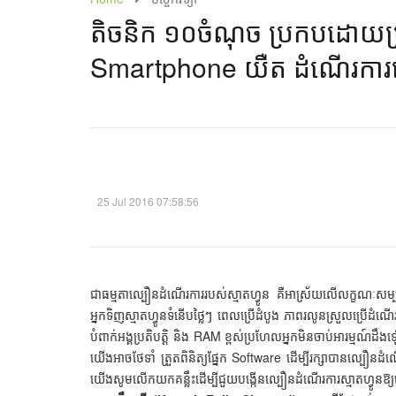
តិចនិក ១០​ចំណុច ​ប្រកប​ដោយ​ប្រស
Smartphone យឺត ដំណើរការ​ល
25 Jul 2016 07:58:56
ជាធម្មតាល្បឿនដំណើរការរបស់ស្មាតហ្វូន គឺអាស្រ័យលើលក្ខណៈសម្បត្
អ្នកទិញស្មាតហ្វូនទំនើបថ្លៃៗ ពេលប្រើដំបូង ភាពរលូនស្រួលប្រើដំណ
បំពាក់អង្គប្រតិបត្តិ និង RAM ខ្ពស់ប្រហែលអ្នកមិនចាប់អារម្មណ
យើងអាចថែទាំ ត្រួតពិនិត្យផ្នែក Software ដើម្បីរក្សាបានល្បឿន
យើងសូមលើកយកគន្លឹះដើម្បីជួយបង្កើនល្បឿនដំណើរការស្មាតហ្