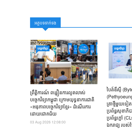
អត្ថបទទាក់ទង
បច្ចេកវិទ្យា
បច្ចេកវិទ្យា
បៃត៍ឌីស៊ី (B
ព្រឹត្តិការណ៍ ពន្លឿនការលូតលាស់
(Pethyoeung)
បច្ចេកវិទ្យាកម្ពុជា ក្រោមយុទ្ធនាការជាតិ
ត្រាថ្មីមួយទៀ
«អនុភាពបច្ចេកវិទ្យាខ្មែរ» ដំណើរការ
ប្រព័ន្ធសុខាភ
ដោយជោគជ័យ
ប្រព័ន្ធក្លៅ 
03 Aug 2026 12:08:00
ឯករាជ្យ របស់បៃ