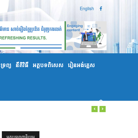
English
្រព្យ
នីតិវិធី
អត្ថបទពិសេស
រៀនអង់គ្លេស
អត្ថបទពេញនិយម