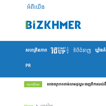
អំពីយើង
សហគ្រិនភាព
ឃ្លាំង​គ
PR
សាងចក្រភពពាន់លានដុល្លារ ចេញពីការយល់ដឹង
អត្ថបទថ្មីបំផុត
Home
បច្ចេកវិទ្យា