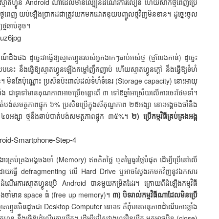
ានស្មាតហ្វូន Android ណាដែលមានល្បឿនដំណើរការលឿន ហើយសាកថ្មពេញប្រើ
យថ្ងៃពេញ យប់ឡើងប្រាកដជាត្រូវយកមកដោតឌុយបញ្ចូលថ្មវិញមិនខាន។ ដូច្នេះចូល
យថ្មឆាប់ខូច។
៍ដឹងផង ដូច្នេះវាធ្វើឱ្យស្មាតហ្វូនរបស់អ្នកងាកៗឆាប់អស់ថ្ម (ថ្មលែងកាន់) ដូច្នេះ
េះ នឹងធ្វើឱ្យស្មាតហ្វូនឡើងកម្ដៅញឹកញាប់ ហើយស្មាតហ្វូនក្ដៅ នឹងធ្វើឱ្យទំហំ
។ មិនតែប៉ុណ្ណោះ ប្រសិនប៉ះពាល់ដល់ទំហំទំនេរ (Storage capacity) នោះអាយុ
ីយ៉ុង ជាទូទៅមានគុណភាពអាចប្រើចន្លោះពី ៣ ទៅ៥ឆ្នាំអាស្រ័យលើការចេះថែមទាំ។
បង់សមត្ថភាពផ្ទុក ៦% ប្រសិនប្រើក្នុងសីតុណ្ហភាព ២៥អង្សា នោះអង្គចងចាំនឹង
ត ៤០អង្សា ថ្មនឹងឆាប់បាត់បង់សមត្ថភាពផ្ទុក ៣៥%។
២) ប្រើកម្មវិធីគ្រប់គ្រងអង្គ
គ្រប់គ្រងអង្គចងចាំ (Memory) ឥតគិតថ្លៃ ឬតម្លៃធូរថ្លៃបំផុត ដើម្បីប្រើនៅលើ
ាត់បង់ដោយធ្វើ defragmenting លើ Hard Drive ឬអាចស្វែងរកមកវិញនូវឯកសារ
ការស្មាតហ្វូនប្រើ Android បានមួយកម្រិតដែរ។ ក្រោយពីដំឡើងកម្មវិធី
អង្គចងចាំមាន space ធំ (free up memory)។
៣) បិទរាល់កម្មវិធីណាដែលមិនប្រើ
មាតហ្វូនមិនដូចជា Desktop Computer នោះទេ គឺពុំមានអនុភាពដំណើរការខ្លាំង
មាតហ្វូន នឹងធ្វើឱ្យដំណើរការយឺត។ ដើម្បីជៀសវាងល្បឿនយឺត អ្នកអាចបិទ (close)