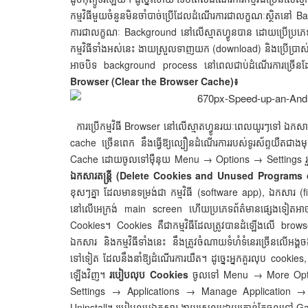
កម្មវិធីមួយចំនួនមិនចាំបាច់ប្រើដែលដំណើរការជាលក្ខណៈស្ថិតនៅ 
ការជាលក្ខណៈ Background នៅលើស្មាតហ្វូនបាន ដោយប្រើប្រភេទ
កម្មវិធីទាំងអស់នេះ ងាយស្រួលទាញយក (download) និងប្រើប្រា
អាចបិទ background process នៅពេលជាប់ដំណើរការច្រើនដែលធ្
Browser (Clear the Browser Cache)៖
ការប្រើកម្មវិធី Browser នៅលើស្មាតហ្វូនរយៈពេលយូរៗទៅ ឯកសារ
cache ច្រើនពេក នឹងធ្វើឱ្យល្បឿនដំណើរការរបស់ទូរស័ព្ទយឺតជាងម
Cache ដោយចូលទៅម៉ឺនុយ Menu → Options → Settings រួ
ឯកសារតន្ត្រី (Delete Cookies and Unused Programs 
ខុសៗគ្នា ដែលមានទម្រង់ជា កម្មវិធី (software app), ឯកសារ (fil
នៅលើអេក្រង់ main screen ហើយប្រភេទព័ត៌មានផ្សេងទៀតអាចត្រូវបាន
Cookies។ Cookies គឺជាកម្មវិធីដែលត្រូវបានដំឡើងលើ brows
ឯកសារ និងកម្មវិធីទាំងនេះ នឹងត្រូវចំណាយទំហំទំនេរច្រើនលើអង្
ទៅទៀត ដែលនឹងនាំឱ្យដំណើរការយឺត។ ដូច្នេះអ្នកគួរលុប cookies, a
ឡើងវិញ។
របៀបលុប Cookies
ចូលទៅ Menu → More Option
Settings → Applications → Manage Application → Dow
Uninstall។ របៀបលុបឯកសារ ងាយស្រួលដោយគ្រាន់តែចូលទៅ Gall