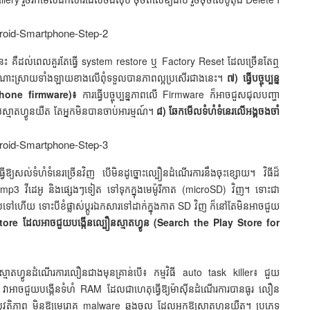
េលនេះ គឺដល់ពេលគួរតែធ្វើ system restore ឬ Factory Reset ដែលច្រើនតែឮ
សិនដំណោះស្រាយទាំងឡាយខាងលើពុំទទួលបានភាពល្អប្រសើរជាងនេះ។
៧) ធ្វើបច្ចុប្បន្ន
artphone firmware)៖
ការធ្វើបច្ចុប្បន្នភាពលើ Firmware ក៏អាចជួសជុលបញ្ហា
្មាតហ្វូនយឺត តែអ្នកមិនបានចាប់អារម្មណ៍។
៨) ឆែកមើលទំហំទំនេរលើអង្គចងចាំ
ឱ្យសល់ទំហំទំនេរច្រើនវិញ បើមិនដូច្នោះល្បឿនដំណើរការនឹងចុះខ្សោយ។ វិធីដ៏
ារmp3 វីដេអូ និងផ្សេងៗទៀត ទៅទុកក្នុងមេម៉ូរីកាត (microSD) វិញ។ ទោះជា
ាប់ទៅហើយ ទោះបីខំផ្លាស់ប្ដូរឯកសារទៅដាក់ក្នុងកាត SD វិញ ក៏នៅតែមិនអាចជួយ
 Store ដែលអាចជួយបង្កើនល្បឿនស្មាតហ្វូន (Search the Play Store for
ស្មាតហ្វូនដំណើរការលឿនជាងមុនគ្រាន់បើ៖ កម្មវិធី auto task killer៖ ជួយ
ុណ្ណោះ។ វាអាចជួយបង្កើនទំហំ RAM ដែលជាហេតុធ្វើឱ្យម៉ាស៊ីនដំណើរការបានធូរ លឿន
ុវត្ថិភាព មិនឱ្យមេរោគ malware ឆ្លងចូល ដែលអ្នកឱ្យស្មាតហ្វូនយឺត។ ប្រភេទ