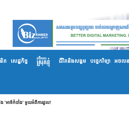
ំនិត
សេដ្ឋកិច្ច
ជីវិតនិងសង្គម
បច្ចេកវិទ្យា
អចលនទ
 'អាថ៌កំបាំង' មួយអំពីការដួល!