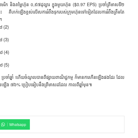
ិក និងតម្លៃហ៊ុន ០,៩៧ដុល្លារ ក្នុងមួយហ៊ុន ($0.97 EPS) ប្រចាំត្រីមាសទី២
 គឺហក់ឡើងខ្ពស់លើសការរំពឹងទុករបស់ក្រុមហ៊ុនទៅទៀតដែលការរំពឹងត្រឹមតែ
ះ។
ាំឆ្នាំ ហើយចំណូលបានពីផ្សាយពាណិជ្ជកម្ម ក៏មានការកើនឡើងផងដែរ ដែល
ារកើនឡើង ៧៦% ប្រៀបធៀបនឹងត្រីមាសដដែល កាលពីឆ្នាំមុន៕
Whatsapp