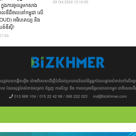
09 Oct 2024 12:10:00
ត ក្នុងការចូលរួមកសាង
ិបាលឌីជីថល​នៅកម្ពុជា លើ
(CLOUD) អធិបតេយ្យ និង
ត៍ឌីស៊ី!
:07:00
ដែល​​​ត្រូវ​បាន​បង្កើតឡើង យ៉ាង​ពិសេស​​ដើម្បី​បំរើ​ដល់​ប្រយោជន៍​​​ដល់​មិត្ត​អ្នក​ដែល​ផ្ដោត​សំខាន់​ទៅ​លើ​
រ​​អត្ថបទ​​ ដែល​សុទ្ធតែ​សំខាន់​សម្រាប់​ ជំនួញ​ ការសិក្សា​ ​និង ការ​សម្រេច​ចិត្ត​របស់​​លោក​អ្នក​ ជាពិសេស​​គឺ
012 666 104 / 015 22 42 99 / 066 222 023
md@bizkhmer.com