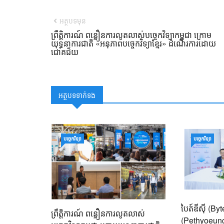
អត្ថបទមុន
ព្រឹត្តិការណ៍ ពន្លឿនការលូតលាស់បច្ចេកវិទ្យាកម្ពុជា ក្រោម
យុទ្ធនាការជាតិ «អនុភាពបច្ចេកវិទ្យាខ្មែរ» ដំណើរការដោយ
ជោគជ័យ
អត្ថបទទាក់ទង
បច្ចេកវិទ្យា
បច្ចេកវិទ្យា
បៃត៍ឌីស៊ី (B
ព្រឹត្តិការណ៍ ពន្លឿនការលូតលាស់
(Pethyoeung)