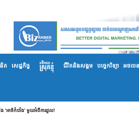
ំនិត
សេដ្ឋកិច្ច
ជីវិតនិងសង្គម
បច្ចេកវិទ្យា
អចលនទ
 'អាថ៌កំបាំង' មួយអំពីការដួល!