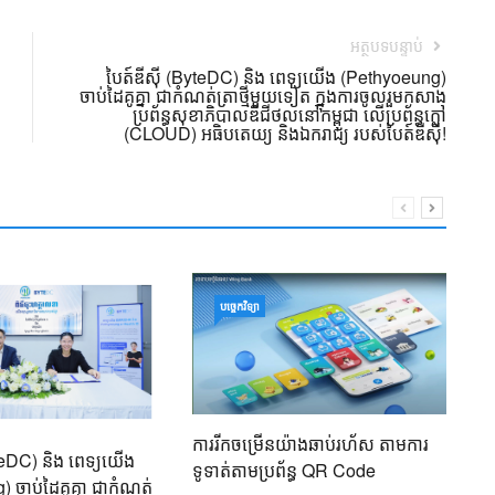
អត្ថបទបន្ទាប់
បៃត៍ឌីស៊ី (ByteDC) និង ពេទ្យយើង (Pethyoeung)
ចាប់ដៃគូគ្នា ជាកំណត់ត្រាថ្មីមួយទៀត ក្នុងការចូលរួមកសាង
ប្រព័ន្ធសុខាភិបាលឌីជីថល​នៅកម្ពុជា លើប្រព័ន្ធក្លៅ
(CLOUD) អធិបតេយ្យ និងឯករាជ្យ របស់បៃត៍ឌីស៊ី!
ន
បច្ចេកវិទ្យា
២៥
ពិ
អា
17
ការរីកចម្រើនយ៉ាងឆាប់រហ័ស​ តាមការ
yteDC) និង ពេទ្យយើង
ទូទាត់តាមប្រព័ន្ធ QR Code
 ចាប់ដៃគូគ្នា ជាកំណត់