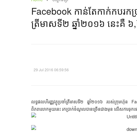
Facebook កាន់តែ​កាក់​កប​រក​ប្រា
ត្រីមាស​ទី២ ឆ្នាំ២០១៦ នេះ​គឺ ៦,
29 Jul 2016 06:59:56
លទ្ធផលហិរញ្ញវត្ថុប្រចាំត្រីមាសទី២ ឆ្នាំ២០១៦ របស់ក្រុមហ៊
ពិភពលោកមួយនេះ រកប្រាក់ចំណូលបានច្រើនជាងមុន លើសការទុក