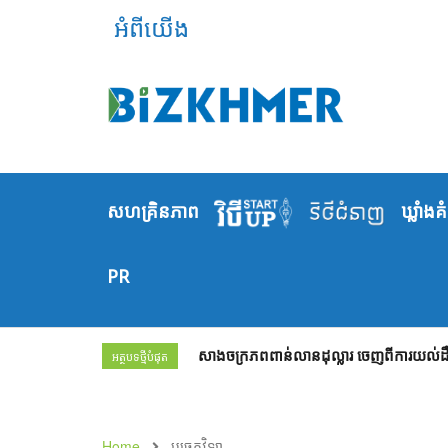
អំពីយើង
សហគ្រិនភាព
ឃ្លាំង​គ
PR
សាងចក្រភពពាន់លានដុល្លារ ចេញពីការយល់ដឹង
អត្ថបទថ្មីបំផុត
Home
បច្ចេកវិទ្យា