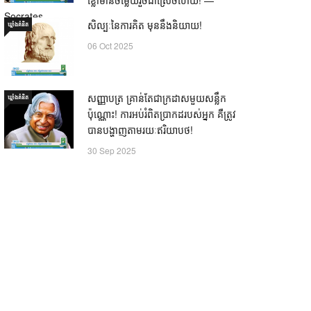
Socrates
សិល្បៈនៃការគិត មុននឹងនិយាយ!
ឃ្លាំង​គំនិត
21 Oct 2025
06 Oct 2025
សញ្ញាបត្រ គ្រាន់តែជាក្រដាសមួយសន្លឹក
ឃ្លាំង​គំនិត
ប៉ុណ្ណោះ! ការអប់រំពិតប្រាកដរបស់អ្នក គឺត្រូវ
បានបង្ហាញតាមរយៈឥរិយាបថ!
30 Sep 2025