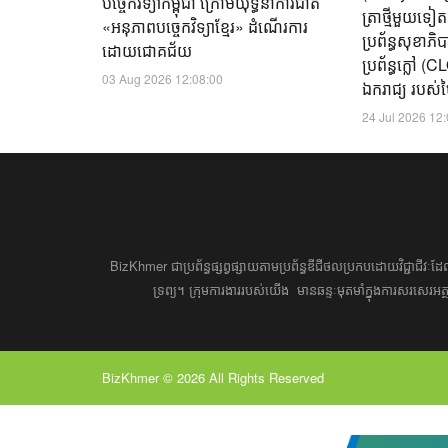
បច្ចេកវិទ្យាកម្ពុជា ក្រោមយុទ្ធនាការជាតិ
ត្រាថ្មីមួយទៀ
«អនុភាពបច្ចេកវិទ្យាខ្មែរ» ដំណើរការ
ប្រព័ន្ធសុខាភ
ដោយជោគជ័យ
ប្រព័ន្ធក្លៅ 
03 Aug 2026 12:08:00
ឯករាជ្យ របស់បៃ
24 Jul 2026 12
BizKhmer ​ជា​​ប្រព័ន្ធ​ផ្សព្វផ្សាយ​តាម​ប្រព័ន្ធ​ឌីជីថល​​​ប្រកប​ដោយ​វិជ្ជាជីវៈ​
ទ្រព្យ។ ​ក្រុម​​ការងារ​របស់​យើង​ ​​ មាន​ឆន្ទៈ​​មុតមាំ​​​ក្នុង​​ការ​សរសេ
BizKhmer © 2026 All Rights Reserved