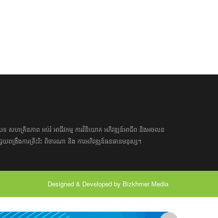
អត្ថបទ​ សហគ្រិន​ភាព អប់រំ ​​អាជីវកម្ម​ ​ការ​វិនិយោគ​ ​អភិវឌ្ឍន៍​អាជីព​ និង​អចលន
​​ជួយ​ពង្រឹង​ការ​ត្រិះរិះ ពិចារណា​ ​និង ​ការអភិវឌ្ឍន៍​ធនធាន​មនុស្ស។ ​​​​
Designed & Developed by Bizkhmer Media