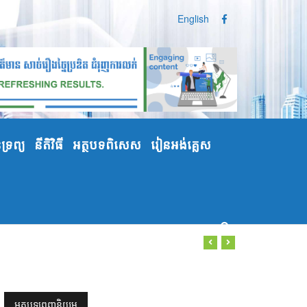
English
្រព្យ
នីតិវិធី
អត្ថបទពិសេស
រៀនអង់គ្លេស
អត្ថបទពេញនិយម