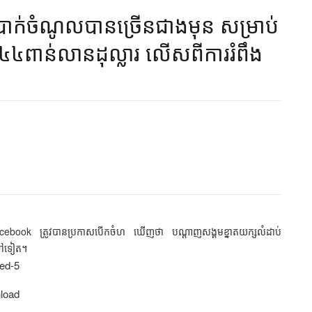
ក់​ចំណូល​​បាន​ច្រើន​ជាង​មុន សម្រាប់​
៤៤ពាន់លានដុល្លារ​ លើស​ពីកា​រ​រំពឹង​
ុន Facebook ត្រូវបានប្រកាសបើកចំហ ឃើញថា បណ្ដាញសង្គមខ្នាតយក្សលំដាប់
ទៅទៀត។