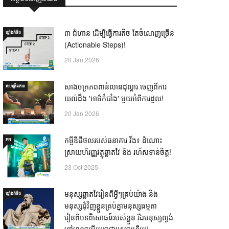
៣ ជំហាន ដើម្បីធ្វើការតិច តែចំណេញច្រើន
ឃ្លាំង​គំនិត
(Actionable Steps)!
20 Jan 2026
សាងចក្រភពពាន់លានដុល្លារ ចេញពីការ
សហគ្រិនភាព
យល់ដឹង 'អាថ៌កំបាំង' មួយអំពីការដួល!
20 Jan 2026
កម្ចីឌីជីថលរបស់ធនាគារ វីង៖ ដំណោះ
PR
ស្រាយហិរញ្ញវត្ថុឆ្លាតវៃ និង រហ័សទាន់ចិត្ត!
23 Oct 2025
មនុស្សឆ្លាតវៃរៀនពីអ្វីៗគ្រប់យ៉ាង និង
ឃ្លាំង​គំនិត
មនុស្សជុំវិញខ្លួនគ្រប់គ្នាមនុស្សធម្មតា
រៀនពីបទពិសោធន៍របស់ខ្លួន រីឯមនុស្សល្ងង់
ខ្លៅមានចម្លើយរួចជាស្រេចហើយ! —