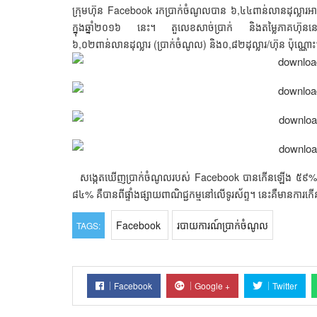
ក្រុមហ៊ុន Facebook រកប្រាក់ចំណូលបាន ៦,៤៤ពាន់លានដុល្លារអាមេរ
ក្នុងឆ្នាំ២០១៦ នេះ។ តួលេខសាច់ប្រាក់ និងតម្លៃភាគហ៊ុននេះ
៦,០២ពាន់លានដុល្លារ (ប្រាក់ចំណូល) និង០,៨២ដុល្លារ/ហ៊ុន ប៉ុណ្ណោ
សង្កេតឃើញប្រាក់ចំណូលរបស់ Facebook បានកើនឡើង ៥៩% ប្រច
៨៤% គឺបានពីផ្ទាំងផ្សាយពាណិជ្ជកម្មនៅលើទូរស័ព្ទ។ នេះគឺមានក
Facebook
របាយការណ៍ប្រាក់ចំណូល
TAGS:
Facebook
Google +
Twitter