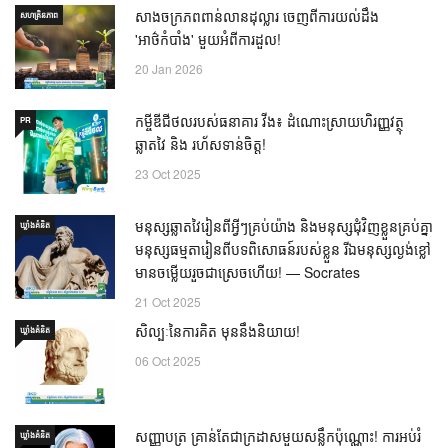
សាងចក្រភពពាន់លានដុល្លារ ចេញពីការយល់ដឹង
សហគ្រិនភាព
'អាថ៌កំបាំង' មួយអំពីការដួល!
20 Jan 2026
កម្ចីឌីជីថលរបស់ធនាគារ វីង៖ ដំណោះស្រាយហិរញ្ញវត្ថុ
PR
ឆ្លាតវៃ និង រហ័សទាន់ចិត្ត!
23 Oct 2025
មនុស្សឆ្លាតវៃរៀនពីអ្វីៗគ្រប់យ៉ាង និងមនុស្សជុំវិញខ្លួនគ្រប់គ្នា
ឃ្លាំង​គំនិត
មនុស្សធម្មតារៀនពីបទពិសោធន៍របស់ខ្លួន រីឯមនុស្សល្ងង់ខ្លៅ
មានចម្លើយរួចជាស្រេចហើយ! — Socrates
21 Oct 2025
សិល្បៈនៃការគិត មុននឹងនិយាយ!
ឃ្លាំង​គំនិត
06 Oct 2025
សញ្ញាបត្រ គ្រាន់តែជាក្រដាសមួយសន្លឹកប៉ុណ្ណោះ! ការអប់រំ
ឃ្លាំង​គំនិត