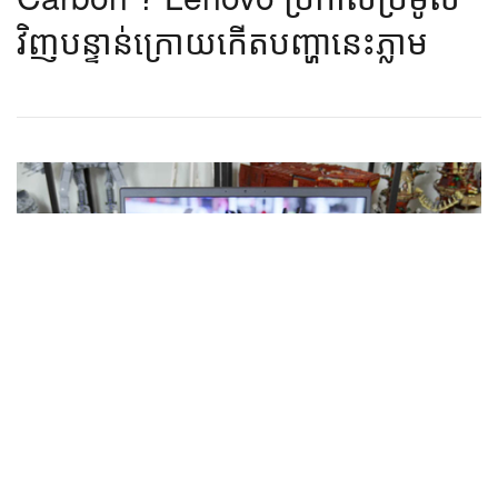
វិញ​បន្ទាន់​ក្រោយ​កើត​បញ្ហា​នេះ​ភ្លាម​