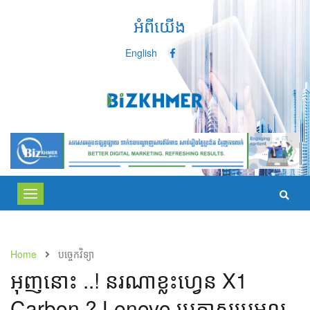
អំពីយើង
English
Toggle
navigation
Home
បច្ចេកវិទ្យា
អុញ​នោះ ..! នរណា​ខ្លះ​ហ្វេន X1
Carbon ? Lenovo ​ប្រកាស​ប្រមូល​