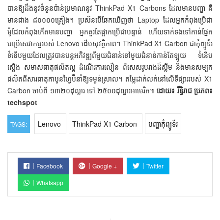
បាន​ឱ្យ​ដឹង​នូវ​ចំនួន​ប៉ាន់ប្រមាណ​នូវ ThinkPad X1 Carbons ​ដែល​មាន​បញ្ហា គឺ​
មាន​ជាង ៨០០០០គ្រឿង។ ប្រសិន​បើ​ឆែក​ឃើញ​ថា Laptop ដែល​អ្នក​កំពុង​ប្រើ​ជា​
ម៉ូដែល​កំពុង​កើត​មាន​បញ្ហា អ្នក​គួរ​តែ​ផ្អាក​ប្រើ​ជា​បន្ទាន់ ហើយ​ទាក់ទង​ទៅ​កាន់​ផ្នែក​
បម្រើ​សេវាកម្ម​របស់ Lenovo ​ដើម​សុវត្ថិភាព។ ThinkPad X1 Carbon ជា​កុំព្យូទ័រ​
ទំនើប​មួយ​ដែល​ត្រូវ​បាន​បន្ត​អភិវឌ្ឍ​ពី​មួយ​ជំនាន់​ទៅ​មួយ​ជំនាន់​កាន់តែ​ឡូយ ទំនើប
ស្ដើង សមាសធាតុ​ផលិត​ល្អ ដំណើរការ​លឿន ពិសេស​រូបរាង​ដ៏​ស្លីម និង​មាន​សម្បក​
ផលិត​ពី​សារធាតុ​កាបូន​ហ្វៃប៊ឺ​នាំ​ឱ្យ​ទម្ងន់​ស្រាល។ តម្លៃ​ដាក់​លក់​នៅ​លើ​ទីផ្សារ​របស់ X1
Carbon ​ចាប់ពី ១៣២០ដុល្លារ ទៅ ២៥០០ដុល្លារ​អាមេរិក៕
ដោយ៖ រឹទ្ធិរាជ
ប្រភព៖
techspot
Lenovo
ThinkPad X1 Carbon
បញ្ហាកុំព្យូទ័រ
TAGS:
Facebook
Google +
Twitter
Whatsapp