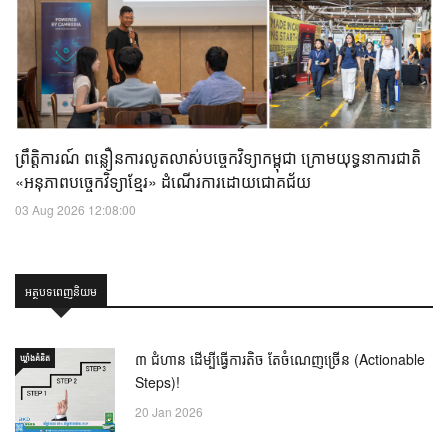
ព្រឹត្តិការណ៍ ពន្លឿនការលូតលាស់បច្ចេកវិទ្យាកម្ពុជា ក្រោមយុទ្ធនាការជាតិ
«អនុភាពបច្ចេកវិទ្យាខ្មែរ» ដំណើរការដោយជោគជ័យ
03 Aug 2026 12:08:00
អត្ថបទពេញនិយម
៣ ជំហាន ដើម្បីធ្វើការតិច តែចំណេញច្រើន (Actionable
ឃ្លាំង​គំនិត
Steps)!
20 Jan 2026