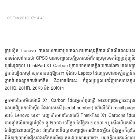
09 Feb 2018 07:14:43
ក្រុមហ៊ុន Lenovo បាន​សហការ​ជាមួយ​គណៈកម្មការ​សុវត្ថិភាព​លើ​ផលិតផល​របស់​
អាមេរិក​ហៅ​កាត់​ថា CPSC ​បាន​ចេញ​សេចក្ដី​ប្រកាស​អំពី​ការ​ប្រមូល​មក​វិញ​នូវ​កុំព្យូទ័រ​
យួរដៃ​ត្រកូល ThinkPad X1 Carbon ក្រោយ​មាន​សេចក្ដី​រាយការណ៍​ថា មាន​បញ្ហា​
ថ្ម​ឆាប់​ឡើង​កម្ដៅ រហូត​អាច​បង្ក​ឱ្យ​ឆេះ។ ម៉ូដែល​ Laptop ដែល​ក្រុមហ៊ុន​អេឡិចត្រូនិក​
ខ្នាត​ធំ​មាន​ស្នាក់ការ​ធំ​នៅ​ចិន និង​អាមេរិក​នេះ កំពូល​ប្រមូល​មក​វិញ​មាន​លេខ​កូដ
20HQ, 20HR, 20K3 និង 20K4។
​អ្នក​អាច​ឆែក​មើល​ថា​តើ X1 Carbon ដែល​អ្នក​កំពុង​ប្រើ មាន​បញ្ហា​ដូច​គ្នា​នេះ​ឬ​ទេ
ដោយ​ផ្ញើ​ប្រភេទ​ម៉ាស៊ីន និង​លេខ​ស៊េរី (serial number) ​ទៅ​លើ​ទំព័រ recall page
​របស់ Lenovo បាន។ បញ្ហា​កើត​មាន​តែ​នៅ​លើ ThinkPad X1 Carbons ​ដែល​
មាន​ឆ្នាំ​ផលិត​ចន្លោះ​ថ្ងៃ​ទី១ ធ្នូ ២០១៦ ​ទៅ​ថ្ងៃ១ ខែ​វិច្ឆិកា ២០១៧ ។ ប្រសិន​បើ​អ្នក​ទើប​
តែ​ទិញ​វា​នាពេល​ថ្មីៗ​នេះ វា​ប្រហែល​នឹង​គ្មាន​បញ្ហា​ដូច​ករណី​នេះ​ឡើយ ប៉ុន្តែ​អ្នក​ក៏​គួរ​តែ​
ពិនិត្យ​ឱ្យ​ច្បាស់​ជៀសវាង​កើត​ករណី​ផ្ទុះ​ឆេះ​ដោយសារ​បញ្ហា​ថ្ម។ សេចក្ដី​រាយការណ៍​នេះ