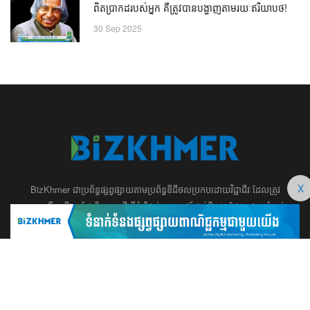
ពិតប្រាកដរបស់អ្នក គឺត្រូវបានបង្ហាញតាមរយៈឥរិយាបថ!
30 Sep 2025
X
BizKhmer ​ជា​​ប្រព័ន្ធ​ផ្សព្វផ្សាយ​តាម​ប្រព័ន្ធ​ឌីជីថល​​​ប្រកប​ដោយ​វិជ្ជាជីវៈ​ដែល​​​ត្រូវ​
បាន​បង្កើតឡើង យ៉ាង​ពិសេស​​ដើម្បី​បំរើ​ដល់​ប្រយោជន៍​​​ដល់​មិត្ត​អ្នក​ដែល​ផ្ដោត​សំខាន់​
ទៅ​លើ​អត្ថបទ​ សហគ្រិន​ភាព អប់រំ ​​អាជីវកម្ម​ ​ការ​វិនិយោគ​ ​អភិវឌ្ឍន៍​អាជីព​ និង​
អចលនទ្រព្យ។ ​ក្រុម​​ការងារ​របស់​យើង​ ​​ មាន​ឆន្ទៈ​​មុតមាំ​​​ក្នុង​​ការ​សរសេរ​​អត្ថបទ​​ ដែល​
សុទ្ធតែ​សំខាន់​សម្រាប់​ ជំនួញ​ ការសិក្សា​ ​និង ការ​សម្រេច​ចិត្ត​របស់​​លោក​អ្នក​ ជា
ពិសេស​​គឺ​​ជួយ​ពង្រឹង​ការ​ត្រិះរិះ ពិចារណា​ ​និង ​ការអភិវឌ្ឍន៍​ធនធាន​មនុស្ស។ ​​​​
012 666 104 / 015 22 42 99 / 066 222 023
md@bizkhmer.com