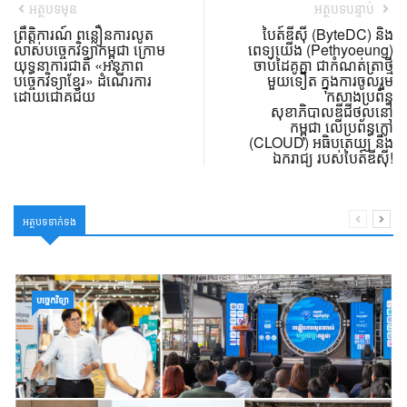
អត្ថបទមុន
អត្ថបទបន្ទាប់
ព្រឹត្តិការណ៍ ពន្លឿនការលូត
បៃត៍ឌីស៊ី (ByteDC) និង
លាស់បច្ចេកវិទ្យាកម្ពុជា ក្រោម
ពេទ្យយើង (Pethyoeung)
យុទ្ធនាការជាតិ «អនុភាព
ចាប់ដៃគូគ្នា ជាកំណត់ត្រាថ្មី
បច្ចេកវិទ្យាខ្មែរ» ដំណើរការ
មួយទៀត ក្នុងការចូលរួម
ដោយជោគជ័យ
កសាងប្រព័ន្ធ
សុខាភិបាលឌីជីថល​នៅ
កម្ពុជា លើប្រព័ន្ធក្លៅ
(CLOUD) អធិបតេយ្យ និង
ឯករាជ្យ របស់បៃត៍ឌីស៊ី!
អត្ថបទទាក់ទង
បច្ចេកវិទ្យា