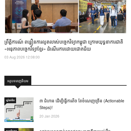
ព្រឹត្តិការណ៍ ពន្លឿនការលូតលាស់បច្ចេកវិទ្យាកម្ពុជា ក្រោមយុទ្ធនាការជាតិ
«អនុភាពបច្ចេកវិទ្យាខ្មែរ» ដំណើរការដោយជោគជ័យ
03 Aug 2026 12:08:00
អត្ថបទពេញនិយម
៣ ជំហាន ដើម្បីធ្វើការតិច តែចំណេញច្រើន (Actionable
ឃ្លាំង​គំនិត
Steps)!
20 Jan 2026
សហគ្រិនភាព