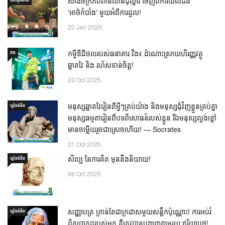
សាងចក្រភពពាន់លានដុល្លារ ចេញពីការយល់ដឹង
'អាថ៌កំបាំង' មួយអំពីការដួល!
20 Jan 2026
កម្ចីឌីជីថលរបស់ធនាគារ វីង៖ ដំណោះស្រាយហិរញ្ញវត្ថុ
PR
ឆ្លាតវៃ និង រហ័សទាន់ចិត្ត!
23 Oct 2025
មនុស្សឆ្លាតវៃរៀនពីអ្វីៗគ្រប់យ៉ាង និងមនុស្សជុំវិញខ្លួនគ្រប់គ្នា
ឃ្លាំង​គំនិត
មនុស្សធម្មតារៀនពីបទពិសោធន៍របស់ខ្លួន រីឯមនុស្សល្ងង់ខ្លៅ
មានចម្លើយរួចជាស្រេចហើយ! — Socrates
21 Oct 2025
សិល្បៈនៃការគិត មុននឹងនិយាយ!
ឃ្លាំង​គំនិត
06 Oct 2025
សញ្ញាបត្រ គ្រាន់តែជាក្រដាសមួយសន្លឹកប៉ុណ្ណោះ! ការអប់រំ
ឃ្លាំង​គំនិត
ពិតប្រាកដរបស់អ្នក គឺត្រូវបានបង្ហាញតាមរយៈឥរិយាបថ!