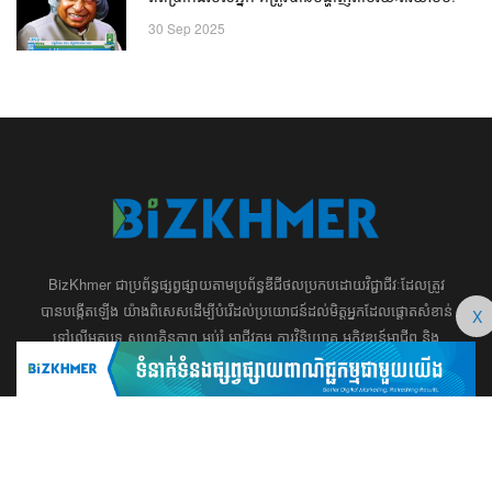
30 Sep 2025
BizKhmer ​ជា​​ប្រព័ន្ធ​ផ្សព្វផ្សាយ​តាម​ប្រព័ន្ធ​ឌីជីថល​​​ប្រកប​ដោយ​វិជ្ជាជីវៈ​ដែល​​​ត្រូវ​
បាន​បង្កើតឡើង យ៉ាង​ពិសេស​​ដើម្បី​បំរើ​ដល់​ប្រយោជន៍​​​ដល់​មិត្ត​អ្នក​ដែល​ផ្ដោត​សំខាន់​
X
ទៅ​លើ​អត្ថបទ​ សហគ្រិន​ភាព អប់រំ ​​អាជីវកម្ម​ ​ការ​វិនិយោគ​ ​អភិវឌ្ឍន៍​អាជីព​ និង​
អចលនទ្រព្យ។ ​ក្រុម​​ការងារ​របស់​យើង​ ​​ មាន​ឆន្ទៈ​​មុតមាំ​​​ក្នុង​​ការ​សរសេរ​​អត្ថបទ​​ ដែល​
សុទ្ធតែ​សំខាន់​សម្រាប់​ ជំនួញ​ ការសិក្សា​ ​និង ការ​សម្រេច​ចិត្ត​របស់​​លោក​អ្នក​ ជា
ពិសេស​​គឺ​​ជួយ​ពង្រឹង​ការ​ត្រិះរិះ ពិចារណា​ ​និង ​ការអភិវឌ្ឍន៍​ធនធាន​មនុស្ស។ ​​​​
012 666 104 / 015 22 42 99 / 066 222 023
md@bizkhmer.com