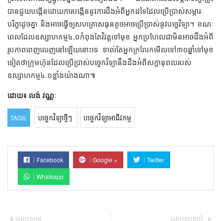
បានជួយបង្កើនដោយការបង្កើននូវការដឹងអំពីអ្នកដទៃដែលប្រើប្រាស់សម្ភារៈ
បរិក្ខាដូចគ្នា និងអាចធ្វើឲ្យសហគ្រាសធុនតូចអាចប្រើប្រាស់នូវបច្ចេវិទ្យា។ ខណៈ
ពេលដែលឧស្សាហកម្ម៤.០កំពុងតែវិវត្តទៅមុខ អ្នកប្រហែលជាមិនអាចដឹងអំពី
រូបភាពពេញលេញនៅឡើយនោះទេ ទាល់តែអ្នកក្រលែកមើលទៅ៣០ឆ្នាំទៅមុខ
ទៀតថាក្រុមហ៊ុនដែលប្រើប្រាស់បច្ចេកវិទ្យានឹងដឹងអំពីសក្ដានុពលរបស់
ឧស្សាហកម្ម៤.០ខ្លាំងយ៉ាងណា៕
ដោយ៖ លង់ វណ្ណៈ
បច្ចេកវិទ្យាថ្មីៗ
បច្ចេកវិទ្យាអាជីវកម្ម
TAGS:
Facebook
Google +
Twitter
Whatsapp
អត្ថបទមុន
អត្ថបទបន្ទាប់