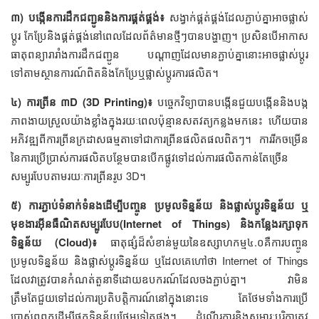
៣) បង្កើនការដឹកជញ្ជូននិងការផ្គត់ផ្គង់៖
សង្វាក់ផ្គត់ផ្គង់ដែលភ្ជាប់គ្នាអាចផ្លាស់
ប្ដូរ កែប្រែនិងផ្គត់ផ្គង់នៅពេលដែលព័ត៌មានថ្មីៗបានបង្ហាញ។ ប្រសិនបើអាកាស
ធាតុពន្យារារាំងការដឹកជញ្ជូន បណ្ដាញដែលមានភ្ជាប់គ្នានោះអាចផ្លាស់ប្ដូរ
ទៅតាមស្ថានការណ៍ពិតនិងកែប្រែឬផ្លាស់ប្ដូរការផលិត។
៤) ការព្រីន ៣D (3D Printing)៖
បច្ចេកវិទ្យាបានបង្កើនជួយបង្កើននិងបង្ក
ភាពងាយស្រួលយ៉ាងខ្លាំងក្នុងរយៈពេលប៉ុន្មានសតវត្យកន្លងមកនេះ ហើយបាន
អភិវឌ្ឍពីការព្រីនក្រដាសធម្មតាទៅជាការព្រីនផលិតផលពិតៗ។ ការរីកចម្រើន
នៃការប្រើប្រាស់ការផលិតបន្ថែមបានបើកផ្លូវទៅដល់ការផលិតកាន់តែច្រើន
សម្បូរបែបតាមរយៈការព្រីនរូប 3D។
៥) ការភ្ជាប់ទំនាក់ទំនងដើម្បីបញ្ចូន ប្រមូលទិន្នន័យ និងផ្លាស់ប្ដូរទិន្នន័យ ឬ
មុខងារ​អ៊ីនធឺណិតសម្បូរបែប(Internet of Things) និងកន្លែង​រក្សាទុក​
ទិន្នន័យ (Cloud)៖
ធាតុផ្សំដ៏សំខាន់មួយនៃឧស្សាហកម្ម៤.០គឺការបញ្ចូន
ប្រមូលទិន្នន័យ និងផ្លាស់ប្ដូរទិន្នន័យ ឬដែលគេហៅថា Internet of Things
ដែលវាត្រូវបានកំណត់តួនាទីដោយឧបករណ៍ដែលចងភ្ជាប់គ្នា។ វាមិន
ត្រឹមតែជួយទៅដល់ការប្រតិបត្តិការណ៍នៅក្នុងនោះទេ តែថែមទាំងការប្រើ
ប្រាស់ពពកដើម្បីផ្ទុកទិន្នន័យថែមទៀតផង។ ដំណើរការនិងសម្ភារៈបរិក្ខាត្រូវ