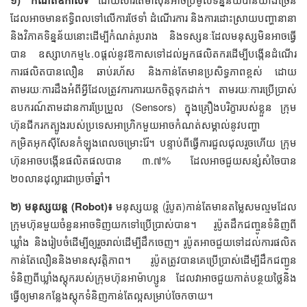
ដែលអាចមានឥទ្ធិពលទៅលើការថែទាំ ដំណើរការ និងការដោះស្រាយបញ្ហានានា
និងវិភាគទិន្នន័យនោះដើម្បីកំណត់រូបរាង និងទស្សនៈដែលមនុស្សមិនអាចធ្វើ
បាន ឧស្សាហកម្ម៤.០ផ្ដល់នូវឱកាសទៅដល់អ្នកផលិតករដើម្បីបង្កើនដំណើរ
ការផលិតបានលឿន ឆាប់រហ័ស និងកាន់តែមានប្រសិទ្ធភាពខ្ពស់ ដោយ
តាមរយៈការដឹងអំពីអ្វីដែលត្រូវការការយកចិត្តទុកដាក់។ តាមរយៈការប្រើប្រាស់
ឧបករណ៍តាមដានការប្រែប្រួល (Sensors) ក្នុងគ្រឿងបរិក្ខារបស់ខ្លួន ក្រុម
ហ៊ុនជីករកត្បូងរបស់ប្រទេសអាហ្រិកមួយអាចកំណត់សម្គាល់នូវបញ្ហា
កម្រិតអុកស៊ីសែនកំឡុងពេលចម្រោះរ៉ែ។ បន្ទាប់ពីធ្វើការជួលជុលរួចហើយ ក្រុម
ហ៊ុនអាចបង្កើនផលិតផលបាន ៣.៧% ដែលអាចជួយសន្សំសំចៃបាន
២០លានដុល្លារជាប្រចាំឆ្នាំ។
២) មនុស្សយន្ត (Robot)៖
មនុស្សយន្ត (រ៉ូបូត)កាន់តែមានតម្លៃសមល្មមដែល
ក្រុមហ៊ុនមួយចំនួនអាចទិញយកទៅប្រើប្រាស់បាន។ រូប៉ូតដឹកជញ្ចូនទំនិញពី
ឃ្លាំង និងរៀបចំដើម្បីឲ្យរួចរាល់ដើម្បីដឹកចេញ។ រូប៉ូតអាចជួយទៅដល់ការផលិត
កាន់តែលឿននិងមានសុវត្តិភាព។ រូប៉ូតត្រូវបានគេប្រើប្រាស់ដើម្បីដឹកជញ្ជូន
ទំនិញពីឃ្លាំងស្ដុករបស់ក្រុមហ៊ុនអាម៉ាហ្សូន ដែលវាអាចជួយកាត់បន្ថយថ្លៃនិង
ធ្វើឲ្យមានកន្លែងស្ដុកទំនិញកាន់តែល្អសម្រាប់ចែកចាយ។