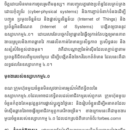
ចិត្តដោយមិនមានការចូលរួមពីមនុស្ស។ ការបញ្ចូលគ្នារវាងប្រព័ន្ធដែលគ្រប់គ្រង
ដោយកុំព្យូទ័រ (cyber-physical systems) និងការភ្ជាប់ទំនាក់ទំនងដើម្បី
បញ្ចូន ប្រមូលទិន្នន័យ និងផ្លាស់ប្ដូរទិន្នន័យ (Internet of Things) និង
ប្រព័ន្ធអិនធឺណេត (Internet of Systems) បង្កើតឲ្យបាននូវ
ឧស្សាហកម្ម៤.០។ ដោយសារតែបច្ចេកវិទ្យាឆ្លាតវៃធ្វើឲ្យកាន់តែបង្កឲ្យមានភាព
ងាយស្រួលនិងភាពឆ្លាតវៃ ការផលិតកាន់តែមានប្រសិទ្ធភាព ប្រសិទ្ធផល និង
សន្សំសំចៃខ្ពស់ជាងមុន។ វាគឺជាបណ្ដាញនៃម៉ាស៊ីនដែលតភ្ជាប់គ្នាតាម
ប្រពន្ធឌីជីថលពីមួយទៅមួយ ដើម្បីបង្កើតនឹងចែករំលែកព័ត៌មាន ដែលនេះគឺជា
លទ្ធផលនៃឧស្សាហកម្ម ៤.០។
មុខងាររបស់ឧស្សាហកម្ម៤.០
ខណៈក្រុមហ៊ុនមួយចំនួនមិនសូវចាប់អារម្មណ៍អំពីឥទ្ធិពលនៃ
ឧស្សាហកម្ម៤.០ដែលអាចជះឥទ្ធិពលដល់អាជីវកម្មរបស់ពួកគេ ក្រុមហ៊ុនមួយ
ចំនួនកំពុងតែអនុវត្តនូវការផ្លាស់ប្ដូរក្នុងថ្ងៃនេះ និងរៀបចំខ្លួនដើម្បីអនាគតដែល
ម៉ាស៊ីនឆ្លាតវៃអាចធ្វើឲ្យអាជីវកម្មពួកគេរីកចម្រើន។ ខាងក្រោមនេះគឺជាមុខងារ
មួយចំនួនរបស់ឧស្សាហកម្ម ៤.០ ដែលដកស្រង់ពីគេហទំព័រ forbes.com៖
១) កំណត់ឱកាស៖
ដោយសារតែម៉ាស៊ីនអាចប្រមូលទិន្នន័យបានយ៉ាងច្រើន