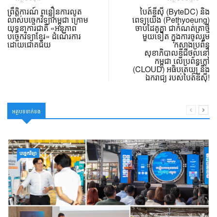
ព្រឹត្តិការណ៍ ពន្លឿនការលូត
បៃត៍ឌីស៊ី (ByteDC) និង
លាស់បច្ចេកវិទ្យាកម្ពុជា ក្រោម
ពេទ្យយើង (Pethyoeung)
យុទ្ធនាការជាតិ «អនុភាព
ចាប់ដៃគូគ្នា ជាកំណត់ត្រាថ្មី
បច្ចេកវិទ្យាខ្មែរ» ដំណើរការ
មួយទៀត ក្នុងការចូលរួម
ដោយជោគជ័យ
កសាងប្រព័ន្ធ
សុខាភិបាលឌីជីថល​នៅ
កម្ពុជា លើប្រព័ន្ធក្លៅ
(CLOUD) អធិបតេយ្យ និង
ឯករាជ្យ របស់បៃត៍ឌីស៊ី!
អត្ថបទទាក់ទង
បច្ចេកវិទ្យា