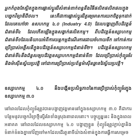
អ្នកកំពុងតែស្ថិតក្នុងការផ្លាស់ប្ដូរដ៏សំខាន់ពាក់ពន្ធនឹងវិធីផលិតផលិតផលក្នុង
បច្ចេកវិទ្យាឌីជីថល។ នេះគឺជាការផ្លាស់ប្ដូរដ៏គួរឲ្យមានការយកចិត្តទុកដាក់
ដែលគេហៅថា ឧសហកម្ម ៤.០ (Industry 4.0) ដែលបង្ហាញពីបដិវត្តន៍
ជំនាន់ទី៤ ដែលកើតឡើងក្នុងសង្វាក់ផលិតកម្ម។ ពីបដិវត្តន៍ឧស្សាហកម្ម
ជំនាន់ទី១ដែលនិយាយអំពីការយន្តកម្មដំណើរការ​ដោយចំហាយទឹក ទៅកាន់ការ
ប្រើប្រាស់អគ្គីសនីក្នុងបដិវត្តន៍ឧស្សាហកម្មជំនាន់ទី២។ បដិវត្តន៍ឧស្សាហកម្ម
ជំនាន់ទី៤នឹងជំនួសឲ្យបដិវត្តឧស្សាហកកម្មជំនាន់ទី៣ ដែលប្រើប្រាស់កុំព្យូរទ័រ
និងម៉ាស៊ីនស្វ័យប្រវត្តិ ទៅជាការប្រើប្រាស់ប្រព័ន្ធម៉ាស៊ីនឆ្លាតវៃស្វ័យ​ប្រវត្តិ។
ឧស្សាហកម្ម ៤.០ នឹងបង្កើនប្រសិទ្ធភាពនៃការប្រើប្រាស់កុំព្យូទ័រក្នុង
ឧស្សាហកម្ម ៣.០
នៅពេលដែលកុំព្យូទ័រត្រូវបានបង្ហាញវត្តមាននៅក្នុងឧស្សាហកម្ម ៣.០ គឺជាការ
បន្ថែមនូវបច្ចេកវិទ្យាថ្មីស្ទើរតែទាំងស្រុងនាពេលនោះ។ បច្ចុប្បន្ននេះ និងក្នុងពេល
អនាគត នៅពេលដែលឧស្សាហកម្ម ៤.០ បង្ហាញខ្លួន កុំព្យូទ័រត្រូវភ្ជាប់គ្នានិង
ទំនាក់ទំនងគ្នាទៅវិញទៅមកដែលដើរតួនាទីយ៉ាងសំខាន់ក្នុងការធ្វើការសម្រេច