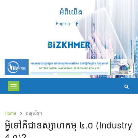
អំពីយើង
English
Toggle
navigation
Home
បច្ចេកវិទ្យា
អ្វីទៅគឺជាឧស្សាហកម្ម ៤.០ (Industry
4.០)?​