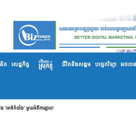
ំនិត
សេដ្ឋកិច្ច
ជីវិតនិងសង្គម
បច្ចេកវិទ្យា
អចលនទ
 'អាថ៌កំបាំង' មួយអំពីការដួល!