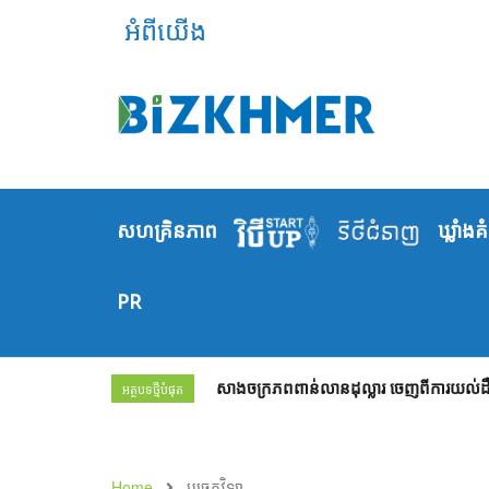
អំពីយើង
សហគ្រិនភាព
ឃ្លាំង​គ
PR
សាងចក្រភពពាន់លានដុល្លារ ចេញពីការយល់ដឹង
អត្ថបទថ្មីបំផុត
Home
បច្ចេកវិទ្យា