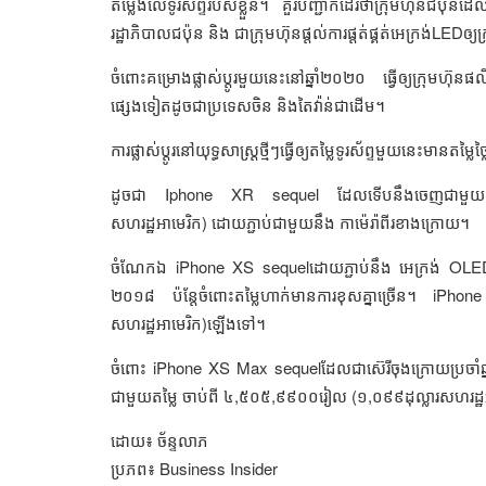
តម្លើងលើទូរស័ព្ទរបស់ខ្លួន។ គួរបញ្ជាក់ដែរថាក្រុមហ៊ុនជប៉
រដ្ឋាភិបាលជប៉ុន និង ជាក្រុមហ៊ុនផ្ដល់ការផ្ដត់ផ្គត់អេក្រង់LED​ឲ
ចំពោះគម្រោងផ្លាស់ប្ដូរមួយនេះនៅឆ្នាំ២០២០ ធ្វើឲ្យក្រុមហ៊ុនផ
ផ្សេងទៀតដូចជាប្រទេសចិន និងតៃវ៉ាន់ជាដើម។
ការផ្លាស់ប្ដូរនៅយុទ្ធសាស្រ្ដថ្មីៗធ្វើឲ្យតម្លៃទូរស័ព្ទមួយនេះមា
ដូចជា Iphone XR sequel ដែលទើបនឹងចេញជាមួយនឹ
សហរដ្ឋអាមេរិក) ដោយភ្ជាប់ជាមួយនឹង កាម៉េរ៉ាពីរខាងក្រោយ។
ចំណែកឯ iPhone XS sequelដោយភ្ជាប់នឹង អេក្រង់ OLED ន
២០១៨ ប៉ន្ដែចំពោះតម្លៃហាក់មានការខុសគ្នាច្រើន។ iP
សហរដ្ឋអាមេរិក)ឡើងទៅ។
ចំពោះ iPhone XS Max sequelដែលជាស៊េរីចុងក្រោយប្រចាំឆ
ជាមួយតម្លៃ ចាប់ពី ៤,៥០៥,៩៩០០រៀល (១,០៩៩ដុល្លារសហរដ្
ដោយ៖ ច័ន្ទលាភ
ប្រភព៖ Business Insider