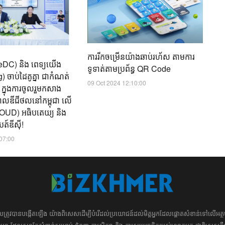
២៥
ពិ
អា
17
ការរីកចម្រើនយ៉ាងឆាប់រហ័ស​ តាមការ
yteDC) និង ពេទ្យយើង
ទូទាត់តាមប្រព័ន្ធ QR Code
 ចាប់ដៃគូគ្នា ជាកំណត់
09 Oct 2024 12:10:00
ត ក្នុងការចូលរួមកសាង
ិបាលឌីជីថល​នៅកម្ពុជា លើ
(CLOUD) អធិបតេយ្យ និង
ត៍ឌីស៊ី!
:07:00
ដែល​​​ត្រូវ​បាន​បង្កើតឡើង យ៉ាង​ពិសេស​​ដើម្បី​បំរើ​ដល់​ប្រយោជន៍​​​ដល់​មិត្ត​អ្នក​ដែល​ផ្ដោត​សំខាន់​ទៅ​លើ​