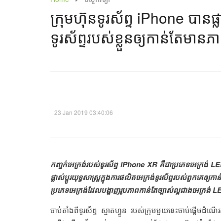
ក្រុមហ៊ុនទូរស័ព្ទ iPhone បានផ្លា
ទូរស័ព្ទរបស់ខ្លួនឲ្យកាន់តែមា
23 Jan 2019 03:40:06
កញ្ចក់អេក្រង់របស់ទូរស័ព្ទ iPhone XR គឺជាប្រភេទអេក្រង់ LED 
ផ្លាស់ប្ដូរយុទ្ធសាស្រ្ដក្នុងការផលិតអេក្រង់ទូរស័ព្ទរបស់ព
ប្រភេទអេក្រង់ដែលបង្ហាញរូបភាពកាន់តែច្បាស់ល្អជាងអេក្រង់ 
ចាប់តាំងពីទូរស័ព្ទ ស្មាតហ្វូន របស់ក្រុមមួយនេះចាប់ផ្ដើមដ