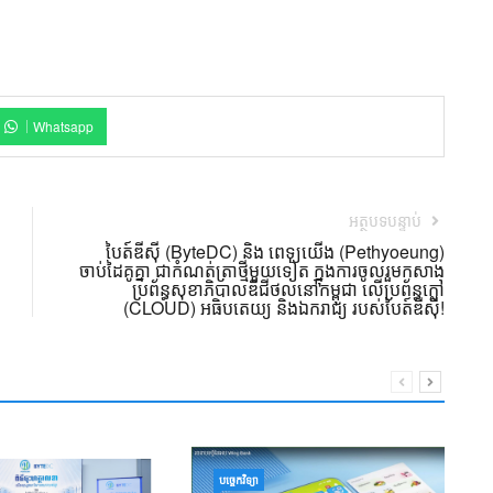
Whatsapp
អត្ថបទបន្ទាប់
បៃត៍ឌីស៊ី (ByteDC) និង ពេទ្យយើង (Pethyoeung)
ចាប់ដៃគូគ្នា ជាកំណត់ត្រាថ្មីមួយទៀត ក្នុងការចូលរួមកសាង
ប្រព័ន្ធសុខាភិបាលឌីជីថល​នៅកម្ពុជា លើប្រព័ន្ធក្លៅ
(CLOUD) អធិបតេយ្យ និងឯករាជ្យ របស់បៃត៍ឌីស៊ី!
ន
បច្ចេកវិទ្យា