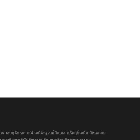
 គ្រឿង សម្រាប់ជូនថ្នាក់ដឹកនាំ
ចំណូល​​ទី​២ ជា​មួយក្រុមហ៊ុន​
ភពលោកដែលចូលរួមកិច្ចប្រជុំកំពូល
BizKhmer Digital Media
ស៊ាន និងកិច្ចប្រជុំកំពូលពាក់ព័ន្ធនានា
11 Jan 2021 12:01:00
 Nov 2022 12:11:00
អត្ថបទ​ សហគ្រិន​ភាព អប់រំ ​​អាជីវកម្ម​ ​ការ​វិនិយោគ​ ​អភិវឌ្ឍន៍​អាជីព​ និង​អចលន