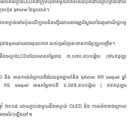
ុនដែលផលិតអេក្រង់LEDគឺជាក្រុមហ៊ុនតែមួយគត់របស់ជប៉ុនដោយគ្រប់គ្រងដោយ
្យក្រុមហ៊ុន iphone តែមួយគត់។
លិតអេក្រង់នៅជប៉ុនឈឺក្បាលមិនស្ទើរដោយសារត្រូវស្វែងរកដៃរគូរពាណិជ្ជកម្ម
នតម្លៃថ្លៃជាងមុនដោយសារគុណភាព របស់ទូរស័ព្ទនេះមានការប្រែប្រួលច្រើន។
ងអេក្រង់LCDដដែលមានតម្លៃជាង ៣,០៧០,៩០០រៀល (៧៤៩ដុល្លា
ិង មានកាម៉េរ៉ាក្រោយពីរដែលដូចគ្នាទៅនិង Iphone XR sequel ឆ្នាំ
hone XS sequel មានតម្លៃចាប់ពី ៤,0៩៥,៩០០រៀល ( ៩៩៩ដុល្លារ
្នាំ ២០១៨ ដោយភ្ជាប់ជាមួយនឹងអេក្រង់ OLED និង កាមេរ៉ា៣ខាងក្រោយ
ឋអាមេរិក)ឡើងទៅ៕