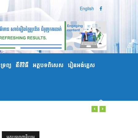
English
្រព្យ
នីតិវិធី
អត្ថបទពិសេស
រៀនអង់គ្លេស
អត្ថបទពេញនិយម