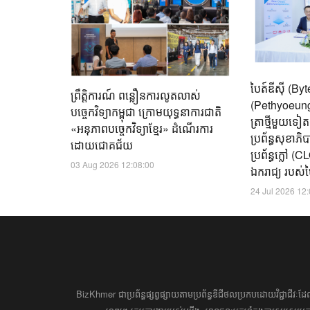
បៃត៍ឌីស៊ី (B
ព្រឹត្តិការណ៍ ពន្លឿនការលូតលាស់
(Pethyoeung)
បច្ចេកវិទ្យាកម្ពុជា ក្រោមយុទ្ធនាការជាតិ
ត្រាថ្មីមួយទៀ
«អនុភាពបច្ចេកវិទ្យាខ្មែរ» ដំណើរការ
ប្រព័ន្ធសុខាភ
ដោយជោគជ័យ
ប្រព័ន្ធក្លៅ 
03 Aug 2026 12:08:00
ឯករាជ្យ របស់បៃ
24 Jul 2026 12
BizKhmer ​ជា​​ប្រព័ន្ធ​ផ្សព្វផ្សាយ​តាម​ប្រព័ន្ធ​ឌីជីថល​​​ប្រកប​ដោយ​វិជ្ជាជីវៈ​