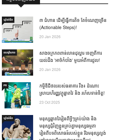
៣ ជំហាន ដើម្បីធ្វើការតិច តែចំណេញច្រើន
ឃ្លាំង​គំនិត
(Actionable Steps)!
20 Jan 2026
សាងចក្រភពពាន់លានដុល្លារ ចេញពីការ
សហគ្រិនភាព
យល់ដឹង 'អាថ៌កំបាំង' មួយអំពីការដួល!
20 Jan 2026
កម្ចីឌីជីថលរបស់ធនាគារ វីង៖ ដំណោះ
PR
ស្រាយហិរញ្ញវត្ថុឆ្លាតវៃ និង រហ័សទាន់ចិត្ត!
23 Oct 2025
មនុស្សឆ្លាតវៃរៀនពីអ្វីៗគ្រប់យ៉ាង និង
ឃ្លាំង​គំនិត
មនុស្សជុំវិញខ្លួនគ្រប់គ្នាមនុស្សធម្មតា
រៀនពីបទពិសោធន៍របស់ខ្លួន រីឯមនុស្សល្ងង់
ខ្លៅមានចម្លើយរួចជាស្រេចហើយ! —