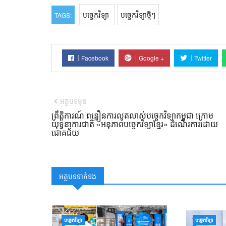
បច្ចេកវិទ្យា
បច្ចេកវិទ្យាថ្មីៗ
TAGS:
Facebook
Google +
Twitter
អត្ថបទមុន
ព្រឹត្តិការណ៍ ពន្លឿនការលូតលាស់បច្ចេកវិទ្យាកម្ពុជា ក្រោម
យុទ្ធនាការជាតិ «អនុភាពបច្ចេកវិទ្យាខ្មែរ» ដំណើរការដោយ
ជោគជ័យ
អត្ថបទទាក់ទង
បច្ចេកវិទ្យា
បច្ចេកវិទ្យា