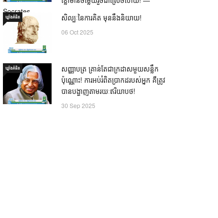
Socrates
សិល្បៈនៃការគិត មុននឹងនិយាយ!
ឃ្លាំង​គំនិត
21 Oct 2025
06 Oct 2025
សញ្ញាបត្រ គ្រាន់តែជាក្រដាសមួយសន្លឹក
ឃ្លាំង​គំនិត
ប៉ុណ្ណោះ! ការអប់រំពិតប្រាកដរបស់អ្នក គឺត្រូវ
បានបង្ហាញតាមរយៈឥរិយាបថ!
30 Sep 2025