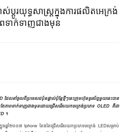
ស់ប្ដូរយុទ្ធសាស្រ្ដក្នុងការផលិតអេក្រង់
នភាពទាក់ទាញជាងមុន​
ដែលនាំចូលពីប្រទេសជប៉ុនផ្ទាល់ប៉ុន្ដែថ្មីៗនេះក្រុមហ៊ុនទូរស័ព្ទមួយនេះបាន
ួកគេឲ្យកាន់តែភាពទាក់ទាញជាងមុនដោយជ្រើសរើសយកអេក្រង់ប្រភេទ OLED គឺជា
LED ។
ំណើរក្នុងឆ្នាំ២០០៧ Iphone តែងតែជ្រើសរើសយកប្រភេទអេក្រង់ LEDសម្រាប់