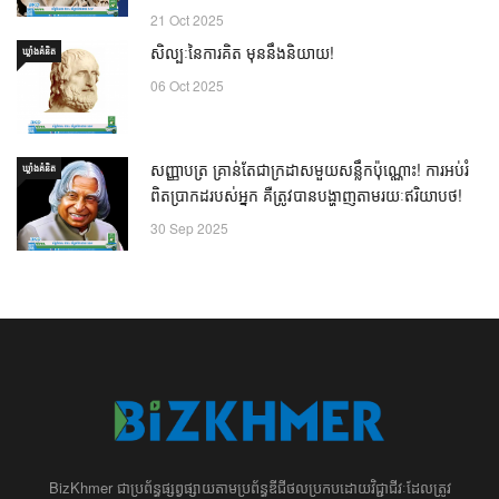
21 Oct 2025
សិល្បៈនៃការគិត មុននឹងនិយាយ!
ឃ្លាំង​គំនិត
06 Oct 2025
សញ្ញាបត្រ គ្រាន់តែជាក្រដាសមួយសន្លឹកប៉ុណ្ណោះ! ការអប់រំ
ឃ្លាំង​គំនិត
ពិតប្រាកដរបស់អ្នក គឺត្រូវបានបង្ហាញតាមរយៈឥរិយាបថ!
30 Sep 2025
BizKhmer ​ជា​​ប្រព័ន្ធ​ផ្សព្វផ្សាយ​តាម​ប្រព័ន្ធ​ឌីជីថល​​​ប្រកប​ដោយ​វិជ្ជាជីវៈ​ដែល​​​ត្រូវ​