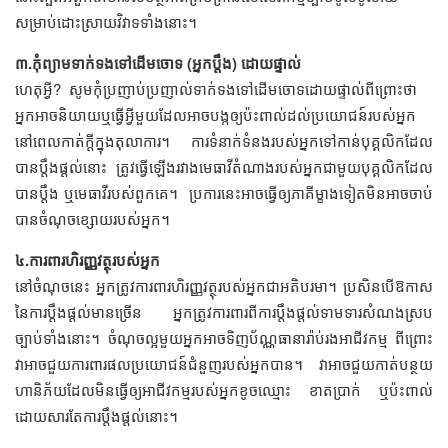
សម្រាប់​ដោះស្រាយ​វិវាទ​ទាំង​នោះ។
៣.កុំ​ព្យាម​ទាក់ទង​ទៅ​ដើមចោទ (អ្នក​ប្ដឹង)​ ដោយ​​​ផ្ទាល់
ហេតុអ្វី? សូម​កុំ​ប្រញាប់ប្រញាល់​ទាក់ទង​ទៅ​ដើម​ចោទ​ដោយ​​ផ្ទាល់​ពីព្រោះ​ថា ​
អ្នក​អាច​និយាយ​ឬ​ធ្វើ​អ្វី​​មួយ​ដែល​អាច​បង្ក​ឲ្យ​ប៉ះពាល់​ដល់​ប្រយោជន៍​របស់​អ្នក​
នៅ​ពេល​​កាត់ក្ដី​ក្នុង​តុលាការ។ ការ​ទំនាក់ទំនង​របស់​អ្នក​ទៅ​កាន់​បុគ្គលិក​ដែល​
បាន​ប្ដឹង​ផ្ដល់​នោះ ត្រូវ​ធ្វើ​ឡើង​រ​វាង​​មេធាវី​តំណាង​របស់​អ្នក​ជាមួយ​​បុគ្គលិក​ដែល​
បាន​ប្ដឹង ឬ​មេធាវី​របស់​ពួកគេ។ ​ប្រការ​នេះ​អាច​ធ្វើ​ឲ្យ​ភាគី​ម្ខាងទៀត​មិន​អាច​ចាប់​
បាន​ចំណុច​ខ្សោយ​របស់​អ្នក។
៤.ការពារ​ហិរញ្ញវត្ថុ​របស់​អ្នក
នៅ​ចំណុច​នេះ អ្នក​ត្រូវការ​ពារ​ហិរញ្ញវត្ថុ​របស់​អ្នក​​ជា​អតិបរមា​។ ប្រសិន​បើ​ឱកាស​
នៃ​ការ​ប្ដឹងផ្ដល់​មាន​ច្រើន អ្នក​ត្រូវ​ការ​ពារ​ពី​ការ​ប្តឹង​ផ្តល់​ទាមទារ​សំណង​ស្រប
ច្បាប់​ទាំង​នោះ។ ចំណុច​ល្អ​មួយ​អ្នក​អាច​​ទិញ​ប័ណ្ណធានារ៉ាប់រង​​អាជីវកម្ម​ ពីព្រោះ​
វា​អាច​ជួយ​​ការពារ​ផលប្រយោជន៍​​ជំនួញ​របស់​អ្នក​បាន។ វា​អាច​ជួយ​កាត់​បន្ថយ​
ហានិភ័យ​ដែល​មិន​ធ្វើ​ឲ្យ​អាជីវកម្ម​របស់​អ្នក​ខូចឈ្មោះ​ ខាត​ប្រាក់​ ឬ​​ប៉ះពាល់​
ដោយ​សារ​តែ​ការ​ប្តឹង​ផ្តល់​នោះ។