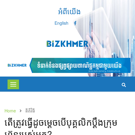
អំពីយើង
English
Toggle
navigation
Home
នីតិវិធី
តើ​ត្រូវ​ធ្វើ​ដូចម្តេច​​បើ​បុគ្គលិក​ប្ដឹង​​ក្រុម
ហ៊ុន​របស់​អ្នក?​