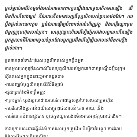
គ្រប់​ម្ចាស់​អាជីវកម្ម​​ទាំងអស់​អាច​មាន​ពាក្យ​បណ្តឹង​ណាមួយ​កើត​មាន​ឡើង​ បើ​
មិន​ពី​ភាគី​ខាងក្រៅ ក៏​វា​អាច​កើត​មាន​ចេញ​ពី​បុគ្គលិក​របស់​ពួកគេ​ផង​ដែរ។ ការ​​​
ប្ដឹង​ផ្ដល់​​នេះ​​ទោះ​តូច​ ឬ​ធំ​វា​អាច​ធ្វើ​ឲ្យ​ប៉ះពាល់​ដល់​​ហិរញ្ញវត្ថុ​ និង​កេរ្តិ៍ឈ្មោះ​មុខ​
ជំនួញ​​ក្រុមហ៊ុន​​របស់​អ្នក​។ ហេតុដូច្នេះ​ហើយ​ដើម្បី​ជៀសវាង​បញ្ហា​នេះ​កើត​ឡើង
អ្នក​គួរ​មាន​វិធី​ការពារ​មួយ​ចំនួន​ដែល​អ្នក​ត្រូវ​ដឹង​ដើម្បី​ឆ្លើយតប​ទៅ​នឹង​ការ​​ប្តឹង​
ផ្តល់​នោះ។
មូលហេតុ​សំខាន់ៗ​ដែល​​បុគ្គលិក​របស់​អ្នក​ប្តឹង​អ្នក
មាន​មូលហេតុ​ច្រើន​ណាស់​ដែល​បុគ្គលិក​របស់​អ្នក​ដាក់​ពាក្យបណ្ដឹង​ប្ដឹង​ក្រុម
ហ៊ុន​របស់​អ្នក​​ក្នុង​នោះ​រួមមាន​ដូចជា៖
-ការ​បញ្ឈប់​បុគ្គលិក​ខុស​នីតិវិធី​ច្បាប់
-ផ្ដល់​ប្រាក់ខែ​មិន​ត្រឹមត្រូវ
-គ្រោះថ្នាក់ ឬ​រង​របួស​ដោយសារ​តែ​ភាព​ធ្វេសប្រហែស​របស់​ក្រុមហ៊ុន
-ការ​រើសអើង​ប្រកាន់​ពណ៌​សម្បុរ ពូជសាសន៍ ភេទ អាយុ...និង
-ការ​រំលោភបំពាន​ផ្លូវ​ភេទ ឬ​លក្ខខណ្ឌ​ការងារ​មិន​​អាច​អនុវត្ត​បាន​ជាដើម។
ខាងក្រោម​នេះ​ជា​​គន្លឹះ​ដ៏​សំខាន់​ដែល​អ្នក​ត្រូវ​ដឹង​ដើម្បី​​កាត់បន្ថយ​ការ​គំរាម
កំហែង​​ប្ដឹងផ្ដល់​ពី​បុគ្គលិក៖