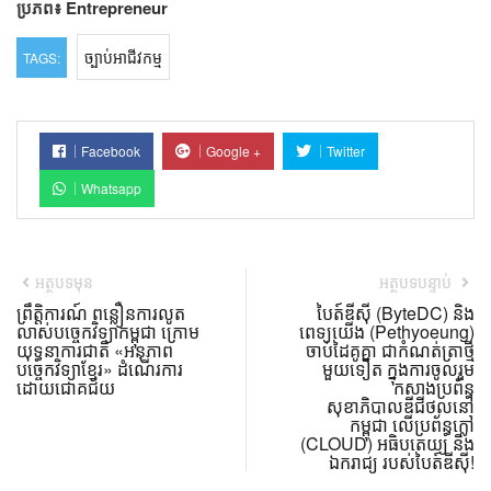
ប្រភព៖ Entrepreneur
ច្បាប់អាជីវកម្ម
TAGS:
Facebook
Google +
Twitter
Whatsapp
អត្ថបទមុន
អត្ថបទបន្ទាប់
ព្រឹត្តិការណ៍ ពន្លឿនការលូត
បៃត៍ឌីស៊ី (ByteDC) និង
លាស់បច្ចេកវិទ្យាកម្ពុជា ក្រោម
ពេទ្យយើង (Pethyoeung)
យុទ្ធនាការជាតិ «អនុភាព
ចាប់ដៃគូគ្នា ជាកំណត់ត្រាថ្មី
បច្ចេកវិទ្យាខ្មែរ» ដំណើរការ
មួយទៀត ក្នុងការចូលរួម
ដោយជោគជ័យ
កសាងប្រព័ន្ធ
សុខាភិបាលឌីជីថល​នៅ
កម្ពុជា លើប្រព័ន្ធក្លៅ
(CLOUD) អធិបតេយ្យ និង
ឯករាជ្យ របស់បៃត៍ឌីស៊ី!