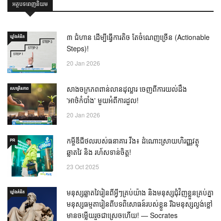
អត្ថបទពេញនិយម
៣ ជំហាន ដើម្បីធ្វើការតិច តែចំណេញច្រើន (Actionable
ឃ្លាំង​គំនិត
Steps)!
20 Jan 2026
សាងចក្រភពពាន់លានដុល្លារ ចេញពីការយល់ដឹង
សហគ្រិនភាព
'អាថ៌កំបាំង' មួយអំពីការដួល!
20 Jan 2026
កម្ចីឌីជីថលរបស់ធនាគារ វីង៖ ដំណោះស្រាយហិរញ្ញវត្ថុ
PR
ឆ្លាតវៃ និង រហ័សទាន់ចិត្ត!
23 Oct 2025
មនុស្សឆ្លាតវៃរៀនពីអ្វីៗគ្រប់យ៉ាង និងមនុស្សជុំវិញខ្លួនគ្រប់គ្នា
ឃ្លាំង​គំនិត
មនុស្សធម្មតារៀនពីបទពិសោធន៍របស់ខ្លួន រីឯមនុស្សល្ងង់ខ្លៅ
មានចម្លើយរួចជាស្រេចហើយ! — Socrates