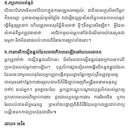
៥.រក្សា​ភាព​អត់ធ្មត់
បើ​ទោះបី​ជា​វា​មើល​ទៅ​ពិបាក​ក្នុង​ការ​សម្រួល​អារម្មណ៍ ជា​ពិសេស​ប្រសិន​បើ​អ្នក​
ខឹងសម្បា ឬ​មាន​អារម្មណ៍​មួម៉ៅ​ខ្លាំង វា​ជា​រឿង​ល្អ​ប្រសិន​បើ​អ្នក​មាន​ភាព​អត់ធ្មត់​
ធ្វើ​​ចិត្ត​ឲ្យ​ត្រជាក់ ហើយ​ត្រូវ​មាន​សុទិដ្ឋិនិយម​ថា អ្វីៗ​នឹង​ប្រសើរ​ឡើង។ អ្វី​ដែល​
សំខាន់​គឺ​អ្នក​​ត្រូវ​ធានា​ថា អាជីវកម្ម​របស់​អ្នក​​នៅតែ​ដំណើរការ​យ៉ាង​រលូន​ជា​
ធម្មតា ​និង​មិន​រង​ផល​ប៉ះពាល់​ពី​វិធាន​ការ​ច្បាប់​ទាំង​នោះ។
៦.ការពារ​ពី​ការ​ប្តឹងផ្តល់​ដែល​អាច​កើត​មាន​ឡើង​នៅ​ពេល​អនាគត
អ្នក​ត្រូវ​ចាំ​ថា ការ​ប្តឹងផ្តល់​លើក​នេះ មិនមែន​ជា​ការ​ប្តឹងផ្តល់​ចុងក្រោយ​​​មក​លើ​
ក្រុមហ៊ុន​របស់​អ្នក​នោះ​ឡើយ។ បុគ្គលិក​ផ្សេង​ទៀត​​អាច​ធ្វើ​លើ​គន្លង​ផ្លូវ​ដដែល
ដែល​នេះ​ជា​មូលហេតុ​ដែល​អ្នក​ត្រូវ​បង្កើត​មូលដ្ឋាន​​ផ្នែក​ច្បាប់​ត្រឹមត្រូវ​មួយ​ឲ្យ​
បាន​មុន​​នៅ​កន្លែង​ការងារ​ស្រប​តាម​នីតិវិធី​ច្បាប់​ចេញ​ពី​​មន្រ្តី​ធនធាន​មនុស្ស​
(HR) របស់​អ្នក។ ដូច​គ្នា​នេះ​ដែរ អ្នក​ត្រូវ​បណ្ដុះបណ្ដាល​បុគ្គលិក​​របស់​អ្នក​ឲ្យ​
ពួកគេ​បាន​យល់​ពី​ច្បាប់​ការងារ ដូច​ជា​លក្ខខណ្ឌ​ការងារ ការ​រើសអើង ឬ​ការ​​
រំលោភ​​បំពាន​សិទ្ធ​មនុស្ស ព្រម​ទាំង​បង្ហាញ​ពី​នីតិវិធី​ដែល​ពួកគេ​ត្រូវ​​ដាក់​ពាក្យ​
បណ្តឹង​មក​កាន់​ក្រុមហ៊ុន​ជាដើម៕
ដោយ៖ ខេវិន