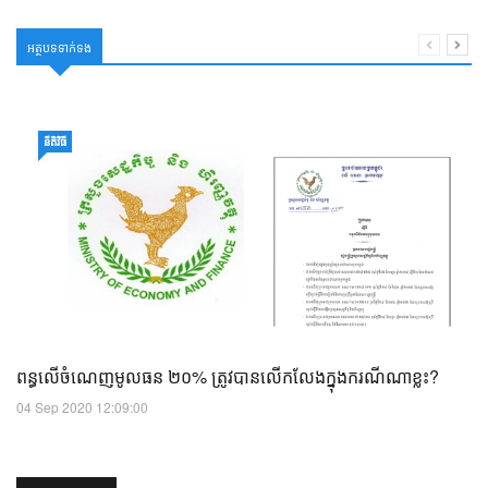
អត្ថបទទាក់ទង
នីតិវិធី
ពន្ធ​​លើ​ចំណេញ​​មូលធន ២០% ត្រូវ​បាន​លើកលែង​ក្នុង​ករណី​ណា​ខ្លះ?
04 Sep 2020 12:09:00