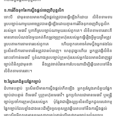
១.ការ​រំពឹង​ទុក​​នៃ​ការ​ប្តឹងផ្តល់​ចេញ​ពី​បុគ្គលិក
ទោះបី ជា​មុន​ពេល​មាន​ការ​ប្តឹង​ផ្ដល់​ត្រូវ​បាន​ធ្វើ​ឡើង​ក៏ដោយ លិខិត​ទាមទារ​
ស្របច្បាប់​ណា​​​មួយ​អាច​​ត្រូវ​បាន​ធ្វើ​​ឡើង​​ដោយ​គ្មាន​​ការ​​​រំពឹង​ទុក​​ចេញ​ពី​បុគ្គលិក​
របស់​អ្នក មេធាវី ឬ​ភាគី​ស្របច្បាប់​ណា​មួយ​របស់​ពួកគេ​។ លិខិត​​​ទាមទារ​នោះ​គឺ​
មាន​គោលបំណង​តែមួយគត់​គឺ​តម្រូវ​ឲ្យ​ក្រុមហ៊ុន​របស់​អ្នក​ធ្វើ​រឿង​អ្វី​មួយ​ត្រឹមត្រូវ​
ស្រប​តាម​ការ​ទាមទារ​របស់​ពួកគេ ហើយ​ពួកគេ​អាច​គំរាម​ប្តឹង​អ្នក​ផង​ដែរ​
ប្រសិនបើ​ការ​ទាមទារ​មិន​ត្រូវ​បាន​បំពេញ។ ហេតុដូច្នេះ​ហើយ អ្នក​ត្រូវ​ផ្ញើ​លិខិត​
នោះ​ទៅ​កាន់​មេធាវី ឬ​តំណាង​ស្របច្បាប់​ក្រុមហ៊ុន​របស់​អ្នក​ដែល​មាន​ជំនាញ​ផ្លូវ
ច្បាប់​ពិនិត្យ​ជាមុន​ថា នឹង​ត្រូវ​ចាត់​វិធានការ​បែប​ណា​ដើម្បី​ឆ្លើយតប​ទៅ​នឹង​
លិខិត​ទាមទារ​​នោះ។
២.ស្វែងរក​ជំនួយ​​ផ្នែក​ច្បាប់
ជំហាន​បន្ទាប់ ប្រសិន​បើ​មាន​ការ​​ប្តឹង​ផ្តល់​កើត​ឡើង អ្នក​គួរ​ស្វែងរក​ជំនួយ​ផ្នែក​
ច្បាប់​​ជា​បន្ទាន់ ពី​មេធាវី ឬ​ក្រុមហ៊ុន​មេធាវី​។ អ្នក​ប្រហែល​ជា​មាន​មេធាវី ឬ​មន្រ្តី​
ច្បាប់​ប្រចាំការ​ក្រុមហ៊ុន​របស់​អ្នក ប៉ុន្តែ​វា​ជា​រឿង​ល្អ​ប្រសិន​បើ​អ្នក​ជួល​សេវាកម្ម​
ផ្នែក​ច្បាប់​ដែល​ខ្លាំង​ជាង​នេះ​ដើម្បី​ទទួល​ខុសត្រូវ​ឆ្លើយតប​ទៅ​នឹង​ការ​ប្ដឹងផ្ដល់​
នោះ​ត្បិតអី​ពួកគេ​មាន​​សមត្ថភាព​គ្រប់គ្រាន់​​លើ​សេវាកម្ម​ច្បាប់​ទូលំទូលាយ​​