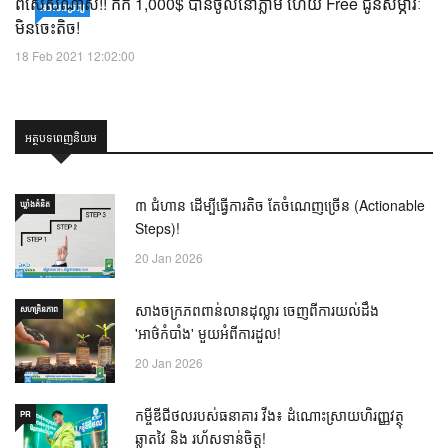
ពិសេសណាស់!! កក់ 1,000$ បានចូលនៅភ្លាម ហើយ Free ជូនសម្ភារៈ
អចលនទ្រព្យ
មិនចេះតិច!
18 Feb 2021 12:02:00
អត្ថបទពេញនិយម
៣ ជំហាន ដើម្បីធ្វើការតិច តែចំណេញច្រើន (Actionable
ឃ្លាំង​គំនិត
Steps)!
20 Jan 2026
សាងចក្រភពពាន់លានដុល្លារ ចេញពីការយល់ដឹង
សហគ្រិនភាព
'អាថ៌កំបាំង' មួយអំពីការដួល!
20 Jan 2026
កម្ចីឌីជីថលរបស់ធនាគារ វីង៖ ដំណោះស្រាយហិរញ្ញវត្ថុ
PR
ឆ្លាតវៃ និង រហ័សទាន់ចិត្ត!