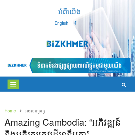
អំពីយើង
English
Toggle
navigation
Home
អចលនទ្រព្យ
Amazing Cambodia: “អភិវឌ្ឍន៍
និងអភិរក្សត្រូវដើរទន្ទឹមគ្នា”​