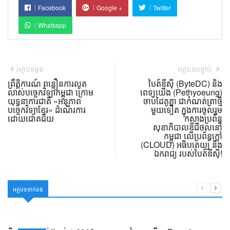
Facebook
Google +
Twitter
Whatsapp
អត្ថបទមុន
អត្ថបទបន្ទាប់
ព្រឹត្តិការណ៍ ពន្លឿនការលូត
បៃត៍ឌីស៊ី (ByteDC) និង
លាស់បច្ចេកវិទ្យាកម្ពុជា ក្រោម
ពេទ្យយើង (Pethyoeung)
យុទ្ធនាការជាតិ «អនុភាព
ចាប់ដៃគូគ្នា ជាកំណត់ត្រាថ្មី
បច្ចេកវិទ្យាខ្មែរ» ដំណើរការ
មួយទៀត ក្នុងការចូលរួម
ដោយជោគជ័យ
កសាងប្រព័ន្ធ
សុខាភិបាលឌីជីថល​នៅ
កម្ពុជា លើប្រព័ន្ធក្លៅ
(CLOUD) អធិបតេយ្យ និង
ឯករាជ្យ របស់បៃត៍ឌីស៊ី!
អត្ថបទទាក់ទង