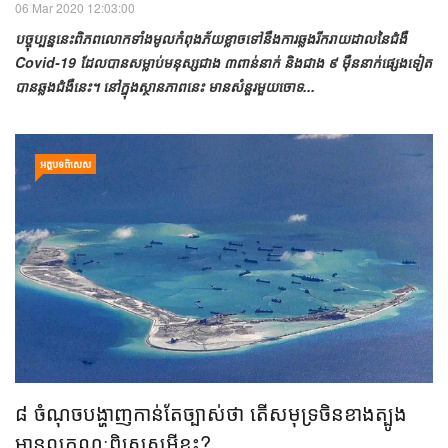
06 Mar 2020 12:03:00
បច្ចុប្បន្ននេះពិភពលោកទាំងមូលកំពុងភ័យខ្លាចទៅនឹងការឆ្លងរីករាយដាលនៃជំងឺ
Covid-19 ដែលបានសម្លាប់មនុស្សជាង ៣ពាន់នាក់ និងជាង ៩ ម៉ឺននាក់ផ្សេងទៀត
បានឆ្លងជំងឺនេះ។ នៅក្នុងស្ថានភាពនេះ មានសំនួរមួយចោទ...
អត្ថបទពិសេស
៨ ចំណុចបង្ហាញកាន់តែច្បាស់ថា តើសមុទ្រចិនខាងត្បូង
មានលក្ខណៈពិសេសអ្វីខ្លះ?