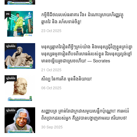
កម្ចីឌីជីថលរបស់ធនាគារ វីង៖ ដំណោះស្រាយហិរញ្ញវត្ថុ
PR
ឆ្លាតវៃ និង រហ័សទាន់ចិត្ត!
23 Oct 2025
មនុស្សឆ្លាតវៃរៀនពីអ្វីៗគ្រប់យ៉ាង និងមនុស្សជុំវិញខ្លួនគ្រប់គ្នា
ឃ្លាំង​គំនិត
មនុស្សធម្មតារៀនពីបទពិសោធន៍របស់ខ្លួន រីឯមនុស្សល្ងង់ខ្លៅ
មានចម្លើយរួចជាស្រេចហើយ! — Socrates
21 Oct 2025
សិល្បៈនៃការគិត មុននឹងនិយាយ!
ឃ្លាំង​គំនិត
06 Oct 2025
សញ្ញាបត្រ គ្រាន់តែជាក្រដាសមួយសន្លឹកប៉ុណ្ណោះ! ការអប់រំ
ឃ្លាំង​គំនិត
ពិតប្រាកដរបស់អ្នក គឺត្រូវបានបង្ហាញតាមរយៈឥរិយាបថ!
30 Sep 2025