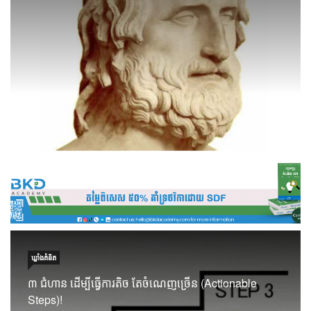
ឃ្លាំង​គំនិត
៣ ជំហាន ដើម្បីធ្វើការតិច តែចំណេញច្រើន (Actionable
Steps)!