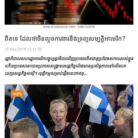
ពិតទេ ដែលថាចិនលួចការងារនិងទ្រព្យសម្បត្តិអាមេរិក?
15 Nov 2019 12:11:00
រដ្ឋាភិបាលសហរដ្ឋអាមេរិកបច្ចុប្បន្នមើលឃើញប្រទេសចិនជាគូប្រជែងសកលរបស់ខ្លួន
ហើយប្រទេសនេះបានប្រកាសសង្គ្រាមសេដ្ឋកិច្ចយ៉ាងមានប្រសិទ្ធភាពទៅលើមហា
យក្សសេដ្ឋកិច្ចអាស៊ី។ យុត្តិកម្មសម្រាប់រឿងនេះភាគច្...
សេដ្ឋកិច្ច