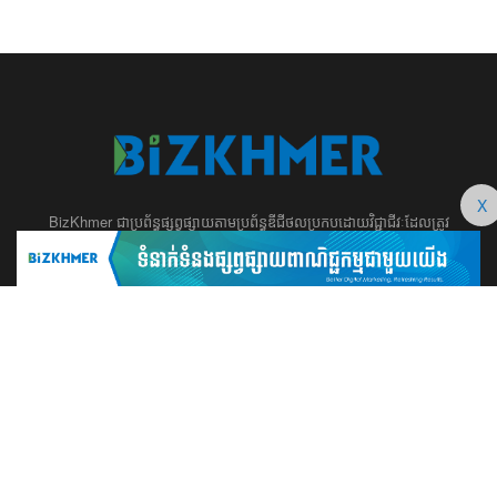
X
BizKhmer ​ជា​​ប្រព័ន្ធ​ផ្សព្វផ្សាយ​តាម​ប្រព័ន្ធ​ឌីជីថល​​​ប្រកប​ដោយ​វិជ្ជាជីវៈ​ដែល​​​ត្រូវ​
បាន​បង្កើតឡើង យ៉ាង​ពិសេស​​ដើម្បី​បំរើ​ដល់​ប្រយោជន៍​​​ដល់​មិត្ត​អ្នក​ដែល​ផ្ដោត​សំខាន់​
ទៅ​លើ​អត្ថបទ​ សហគ្រិន​ភាព អប់រំ ​​អាជីវកម្ម​ ​ការ​វិនិយោគ​ ​អភិវឌ្ឍន៍​អាជីព​ និង​
អចលនទ្រព្យ។ ​ក្រុម​​ការងារ​របស់​យើង​ ​​ មាន​ឆន្ទៈ​​មុតមាំ​​​ក្នុង​​ការ​សរសេរ​​អត្ថបទ​​ ដែល​
សុទ្ធតែ​សំខាន់​សម្រាប់​ ជំនួញ​ ការសិក្សា​ ​និង ការ​សម្រេច​ចិត្ត​របស់​​លោក​អ្នក​ ជា
ពិសេស​​គឺ​​ជួយ​ពង្រឹង​ការ​ត្រិះរិះ ពិចារណា​ ​និង ​ការអភិវឌ្ឍន៍​ធនធាន​មនុស្ស។ ​​​​
012 666 104 / 015 22 42 99 / 066 222 023
md@bizkhmer.com
BizKhmer © 2026 All Rights Reserved