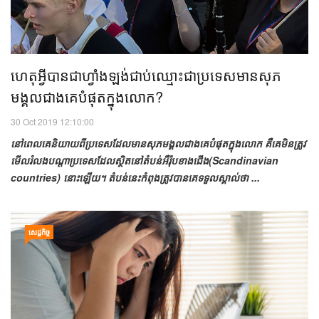
ហេតុអ្វីបានជាហ្វាំងឡង់ជាប់ឈ្មោះជាប្រទេសមានសុភ
មង្គលជាងគេបំផុតក្នុងលោក?
30 Oct 2019 12:10:00
នៅពេលគេនិយាយពីប្រទេសដែលមានសុភមង្គលជាងគេបំផុតក្នុងលោក គឺគេមិនត្រូវ
មើលរំលងបណ្តាប្រទេសដែលស្ថិតនៅតំបន់អឺរ៉ុបខាងជើង(Scandinavian
countries) នោះឡើយ។ តំបន់នេះកំពុងត្រូវបានគេទទួលស្គាល់ថា ...
សេដ្ឋកិច្ច