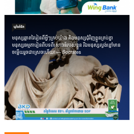
ឃ្លាំង​គំនិត
មនុស្សឆ្លាតវៃរៀនពីអ្វីៗគ្រប់យ៉ាង និងមនុស្សជុំវិញខ្លួនគ្រប់គ្នា
មនុស្សធម្មតារៀនពីបទពិសោធន៍របស់ខ្លួន រីឯមនុស្សល្ងង់ខ្លៅមាន
ចម្លើយរួចជាស្រេចហើយ! — Socrates