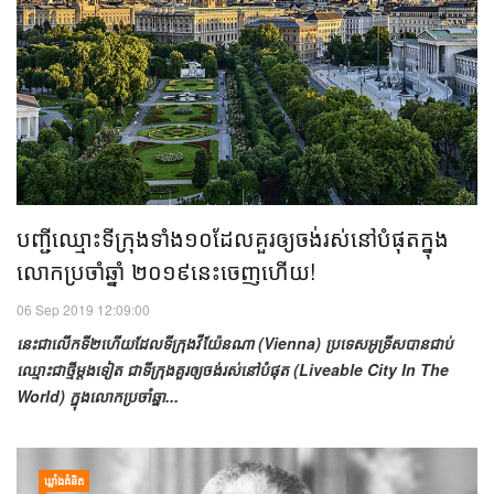
បញ្ជី​ឈ្មោះ​ទីក្រុង​ទាំង​១០​ដែល​​គួរ​ឲ្យ​ចង់​រស់នៅ​​បំផុត​​ក្នុង​
លោក​ប្រចាំ​ឆ្នាំ ២០១៩​នេះ​ចេញ​ហើយ!
06 Sep 2019 12:09:00
នេះ​ជា​លើក​ទី២​ហើយ​ដែល​ទីក្រុង​វីយ៉ែនណា (Vienna)​ ប្រទេស​អូទ្រីស​​បាន​ជាប់​
ឈ្មោះ​​ជា​ថ្មី​ម្តង​ទៀត ជា​ទីក្រុង​គួរ​ឲ្យ​ចង់​រស់នៅ​បំផុត (Liveable City In The
World) ​ក្នុង​លោក​ប្រចាំ​ឆ្នា...
ឃ្លាំង​គំនិត