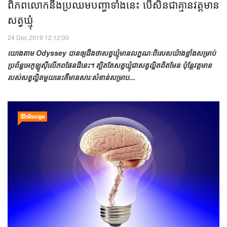
ពិភពលោកនឹងប្រឈមបញ្ហាទាំងនេះ បើសិនជាគ្មានវត្តមាន
សត្វឃ្មុំ
24 Dec 2019 12:12:00
យោងតាម Odyssey បានឲ្យដឹងថាសត្វឃ្មុំមានលក្ខណៈពិសេសយ៉ាងខ្លាំងសម្រាប់
ប្រព័ន្ធអេកូឡូស៊ីលើភពផែនដីនេះ។ ត្បិតតែសត្វឃ្មុំជាសត្វល្អិតពិតមែន ប៉ុន្តែវត្តមាន
របស់សត្វល្អិតមួយនេះគឺមានសារៈសំខាន់សម្រាប...
ជីវិតនិងសង្គម