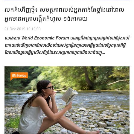
របកគំហើញថ្មី៖ សមត្ថភាពរបស់អ្នកកាន់តែខ្លាំងនៅពេល
អ្នកមានអត្រាបង្កើតកំហុស ១៥ភាគរយ
21 Dec 2019 12:12:00
យោងតាម World Economic Forum បានឲ្យដឹងថាអ្នកស្រាវជ្រាវខាងផ្នែកអប់រំ
បានយល់ឃើញថាការដែលយើងទាំងអស់គ្នារៀនព្យាយាមធ្វើមួយដែលប្លែកខុសពីអ្វី
ដែលយើងធ្លាប់ធ្វើឬលើសពីព្រំដែនសមត្ថភាពរហូតយើងបរាជ័យក្នុ...
ជីវិតនិងសង្គម