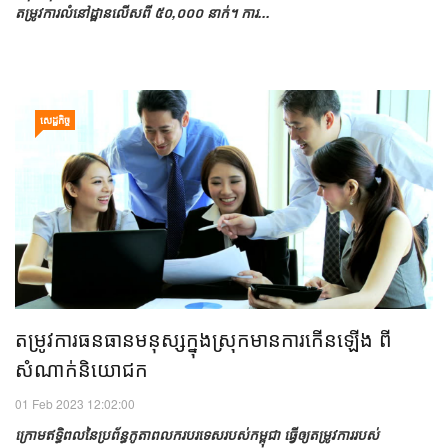
តម្រូវការលំនៅដ្ឋានលើសពី ៥០,០០០ នាក់។ ការ...
សេដ្ឋកិច្ច
តម្រូវការធនធានមនុស្សក្នុងស្រុកមានការកើនឡើង ពី
សំណាក់និយោជក
01 Feb 2023 12:02:00
ក្រោមឥទិ្ធពលនៃប្រព័ន្ធកូតាពលករបរទេសរបស់កម្ពុជា ធ្វើឲ្យតម្រូវការរបស់