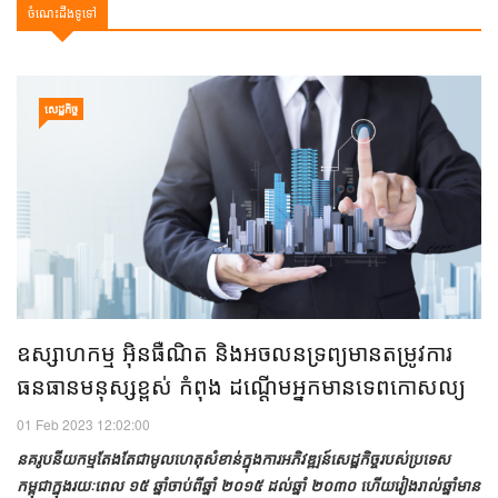
ចំណេះដឹងទូទៅ
សេដ្ឋកិច្ច
ឧស្សាហកម្ម អ៊ិនធឺណិត និងអចលនទ្រព្យមានតម្រូវការ
ធនធានមនុស្សខ្ពស់ កំពុង ដណ្តើមអ្នកមានទេពកោសល្យ
01 Feb 2023 12:02:00
នគរូបនីយកម្មតែងតែជាមូលហេតុសំខាន់ក្នុងការអភិវឌ្ឍន៍សេដ្ឋកិច្ចរបស់ប្រទេស
កម្ពុជាក្នុងរយៈពេល ១៥ ឆ្នាំចាប់ពីឆ្នាំ ២០១៥ ដល់ឆ្នាំ ២០៣០ ហើយរៀងរាល់ឆ្នាំមាន