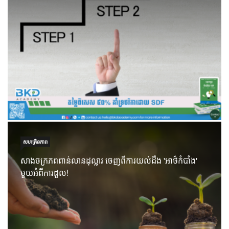
សហគ្រិនភាព
សាងចក្រភពពាន់លានដុល្លារ ចេញពីការយល់ដឹង 'អាថ៌កំបាំង'
មួយអំពីការដួល!