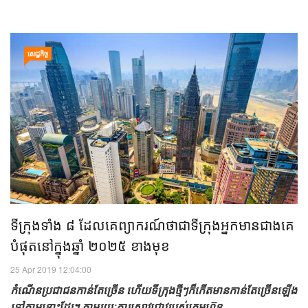
សេដ្ឋកិច្ច
ទីក្រុងទាំង ៨ ដែលគេព្យាករណ៍ថាជាទីក្រុងអ្នកមាន​ជាងគេ​
បំផុត​​នៅ​ក្នុង​ឆ្នាំ ២០២៥ ខាងមុខ
25 Apr 2019 12:04:00
កំណើន​ប្រជាជន​កាន់តែ​ច្រើន ហើយ​ទីក្រុង​ថ្មីៗ​ក៏​កើត​មាន​កាន់តែ​ច្រើន​ឡើង​
ទៅតាម​នោះ​ដែរ។ តាម​រយៈ​ការ​ស្រាវជ្រាវ​របស់​ក្រុមហ៊ុន