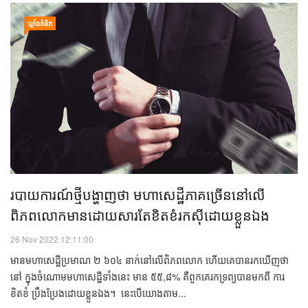
ឃ្លាំង​គំនិត
របាយការណ៍​ថ្មី​បង្ហាញ​ថា មហាសេដ្ឋី​ភាគច្រើន​នៅ​លើ​
ពិភពលោក​​មាន​ដោយសារតែ​ខិតខំ​រកស៊ី​ដោយ​ខ្លួនឯង
26 Nov 2022 12:11:00
មាន​មហាសេដ្ឋី​ប្រមាណ ២ ៦០៤ នាក់​នៅ​លើ​ពិភពលោក ហើយ​គេ​​បាន​រក​ឃើញ​ថា
នៅ ក្នុង​ចំណោម​មហាសេដ្ឋី​ទាំង​នេះ មាន ៥៥,៨% គឺ​​​ពួកគេ​រក​ទ្រព្យ​​បាន​មក​ពី ការ​
ខិតខំ ប្រឹងប្រែង​ដោយខ្លួនឯង។ នេះ​បើ​យោង​តាម...