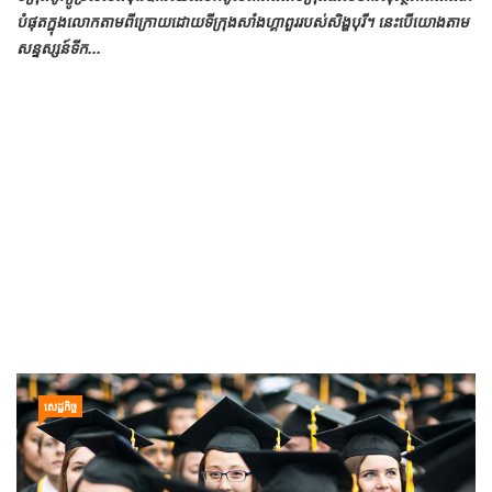
បំផុត​ក្នុង​លោក​តាម​ពី​ក្រោយ​ដោយ​ទីក្រុង​សាំងហ្គាពួរ​របស់​សិង្ហបុរី។ នេះ​បើ​យោង​តាម​
សន្ទស្សន៍​ទីក...
សេដ្ឋកិច្ច