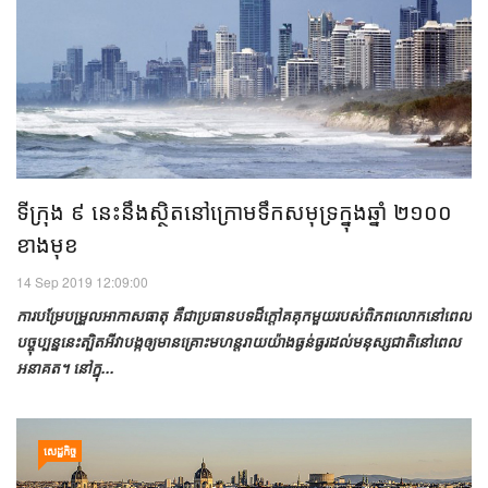
ទីក្រុង​ ៩ នេះ​នឹង​ស្ថិត​នៅ​ក្រោម​​ទឹកសមុទ្រ​​​​ក្នុង​ឆ្នាំ ២១០០
ខាងមុខ
14 Sep 2019 12:09:00
ការ​បម្រែបម្រួល​អាកាសធាតុ គឺ​ជា​ប្រធានបទ​ដ៏​ក្តៅ​គគុក​មួយ​របស់​ពិភពលោក​នៅ​ពេល​
បច្ចុប្បន្ន​នេះ​ត្បិតអី​វា​បង្ក​ឲ្យ​មាន​គ្រោះមហន្តរាយ​យ៉ាង​​ធ្ងន់ធ្ងរ​ដល់​មនុស្សជាតិ​នៅ​ពេល​​
អនាគត។ នៅ​ក្នុ...
សេដ្ឋកិច្ច