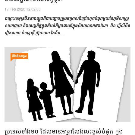
17 Feb 2020 12:02:00
ជម្លោះសមុទ្រចិនខាងត្បូងគឺជាបញ្ហាចម្រូងចម្រាស់ដ៏ក្តៅគគុកបំផុតមួយនៃភូមិសាស្រ្ត
នយោបាយ និងសេដ្ឋកិច្ចក្នុងតំបន់ក៏ដូចជានៅក្នុងពិភពលោកផងដែរ។ ចិន ហ្វីលីពីន
វៀតណាម ម៉ាឡេស៊ី ប្រ៊ុយណេ តៃវ៉ាន...
ជីវិតនិងសង្គម
ប្រទេសទាំង១០ ដែលមានអត្រាលែងលះខ្ពស់បំផុត ក្នុង