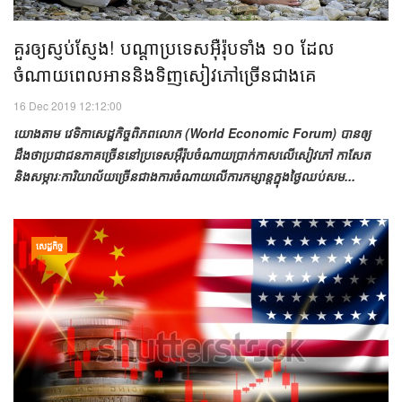
គួរឲ្យស្ញប់ស្ញែង! បណ្តាប្រទេសអ៊ឺរ៉ុបទាំង ១០ ដែល
ចំណាយពេលអាននិងទិញសៀវភៅច្រើនជាងគេ
16 Dec 2019 12:12:00
យោងតាម វេទិកាសេដ្ឋកិច្ចពិភពលោក (World Economic Forum) បានឲ្យ
ដឹងថាប្រជាជនភាគច្រើននៅប្រទេសអ៊ឺរ៉ុបចំណាយប្រាក់កាសលើសៀវភៅ កាសែត
និងសម្ភារៈការិយាល័យច្រើនជាងការចំណាយលើការកម្សាន្តក្នុងថ្ងៃឈប់សម...
សេដ្ឋកិច្ច