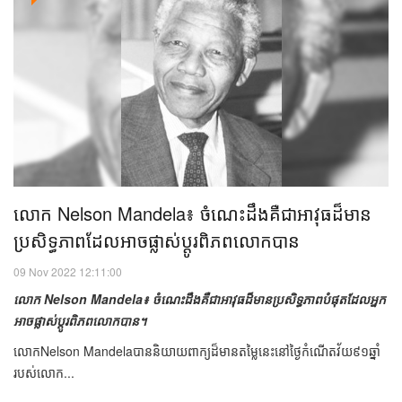
លោក Nelson Mandela៖ ចំណេះ​ដឹង​គឺ​ជា​អាវុធ​ដ៏​មាន​
ប្រសិទ្ធភាព​ដែលអាច​ផ្លាស់​ប្តូរ​ពិភពលោក​បាន​
09 Nov 2022 12:11:00
លោក Nelson Mandela៖ ចំណេះដឹងគឺជាអាវុធដ៏មានប្រសិទ្ធភាពបំផុតដែលអ្នក
អាចផ្លាស់ប្តូរពិភពលោកបាន។
លោកNelson Mandelaបាននិយាយពាក្យដ៏មានតម្លៃនេះនៅថ្ងៃកំណើតវ័យ៩១ឆ្នាំ
របស់លោក...