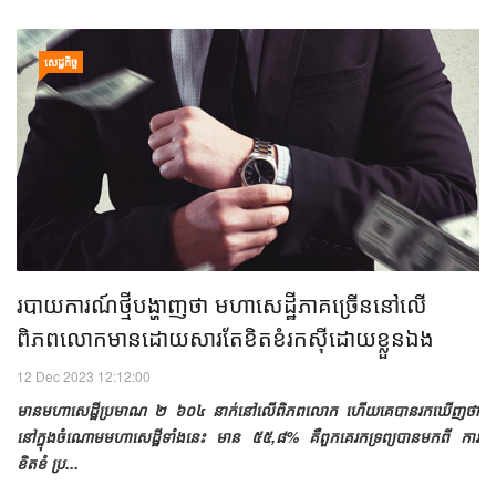
សេដ្ឋកិច្ច
របាយការណ៍​ថ្មី​បង្ហាញ​ថា មហាសេដ្ឋី​ភាគច្រើន​នៅ​លើ​
ពិភពលោក​​មាន​ដោយសារតែ​ខិតខំ​រកស៊ី​ដោយ​ខ្លួនឯង
12 Dec 2023 12:12:00
មាន​មហាសេដ្ឋី​ប្រមាណ ២ ៦០៤ នាក់​នៅ​លើ​ពិភពលោក ហើយ​គេ​​បាន​រក​ឃើញ​ថា
នៅក្នុង​ចំណោម​មហាសេដ្ឋី​ទាំង​នេះ មាន ៥៥,៨% គឺ​​​ពួកគេ​រក​ទ្រព្យ​​បាន​មក​ពី ការ​
ខិតខំ ប្រ...