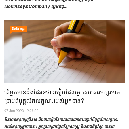
Mckinsey&Company សូម​បង្...
ជីវិតនិងសង្គម
តើ​អ្នក​មាន​ដឹង​ដែរ​ទេថា​ របៀប​ដែល​អ្នក​សរសេរ​អក្សរ​អាច​
ប្រាប់​ពី​បុគ្គលិក​លក្ខណៈ​របស់​អ្នក​បាន?
07 Jun 2023 12:06:00
មិនមានមនុស្សច្រើនទេ ដឹងថារបៀបនៃការសរសេរអាចបញ្ជាក់ពីបុគ្គលិកលក្ខណៈ
របស់មនុស្សម្នាក់បាន។ អ្នកស្រាវជ្រាវផ្នែកវិទ្យាសាស្ត្រ និងខាងចិត្តវិទ្យា បានរក