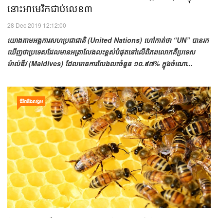
នោះអាមេរិកជាប់លេខ៣
28 Dec 2019 12:12:00
យោងតាមអង្គការសហប្រជាជាតិ (United Nations) ហៅកាត់ថា “UN” បានរក
ឃើញថាប្រទេសដែលមានអត្រាលែងលះខ្ពស់បំផុតនៅលើពិភពលោកគឺប្រទេស
ម៉ាល់ឌីវ (Maldives) ដែលមានការលែងលះចំនួន ១០.៩៧% ក្នុងចំណោ...
ជីវិតនិងសង្គម