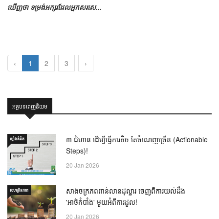
ឃើញថា ទម្រង់អក្សរដែលអ្នកសរសេ...
‹
1
2
3
›
អត្ថបទពេញនិយម
៣ ជំហាន ដើម្បីធ្វើការតិច តែចំណេញច្រើន (Actionable
ឃ្លាំង​គំនិត
Steps)!
20 Jan 2026
សាងចក្រភពពាន់លានដុល្លារ ចេញពីការយល់ដឹង
សហគ្រិនភាព
'អាថ៌កំបាំង' មួយអំពីការដួល!
20 Jan 2026