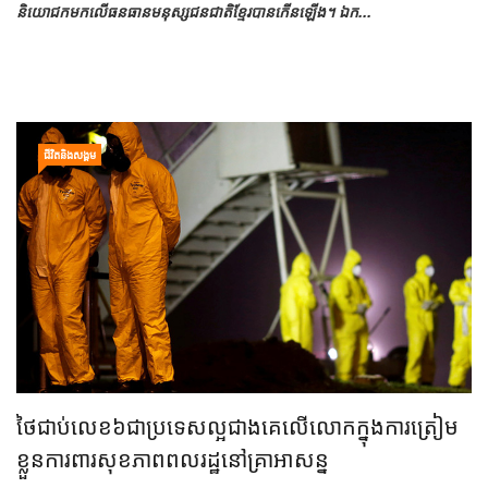
និយោជកមកលើធនធានមនុស្សជនជាតិខ្មែរបានកើនឡើង។ ឯក...
ជីវិតនិងសង្គម
ថៃជាប់លេខ៦ជាប្រទេសល្អជាងគេលើលោកក្នុងការត្រៀម
ខ្លួនការពារសុខភាពពលរដ្ឋនៅគ្រាអាសន្ន