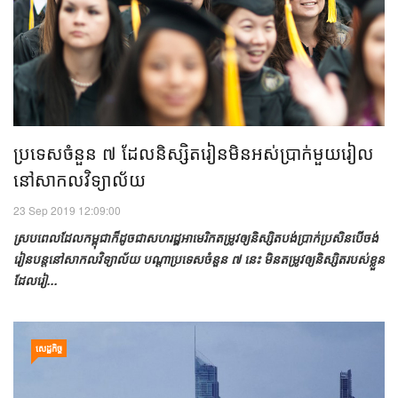
ប្រទេស​ចំនួន ៧​ ​ដែល​និស្សិត​រៀន​​​មិន​អស់​ប្រាក់​​មួយរៀល
នៅ​សាកលវិទ្យាល័យ
23 Sep 2019 12:09:00
ស្រប​ពេល​ដែល​កម្ពុជា​ក៏​ដូច​ជា​សហរដ្ឋអាមេរិក​តម្រូវ​ឲ្យ​និស្សិត​​បង់ប្រាក់​​ប្រសិន​បើ​ចង់​
រៀន​បន្ត​នៅ​​សាកលវិទ្យាល័យ ​បណ្តា​ប្រទេស​ចំនួន ៧ ​នេះ មិន​តម្រូវ​​ឲ្យ​និស្សិត​របស់​ខ្លួន​
ដែល​រៀ...
សេដ្ឋកិច្ច