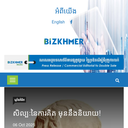
អំពីយើង
English
Toggle
navigation
ឃ្លាំង​គំនិត
សិល្បៈនៃការគិត មុននឹងនិយាយ!
06 Oct 2025