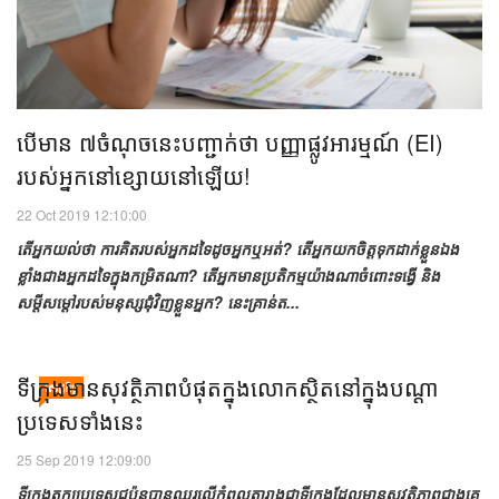
បើមាន ៧ចំណុច​នេះ​បញ្ជាក់ថា បញ្ញាផ្លូវអារម្មណ៍ (EI)
របស់​អ្នក​នៅ​ខ្សោយនៅឡើយ!
22 Oct 2019 12:10:00
តើអ្នកយល់ថា ការគិតរបស់អ្នកដទៃដូចអ្នកឬអត់? តើអ្នកយកចិត្តទុកដាក់ខ្លួនឯង
ខ្លាំងជាងអ្នកដទៃក្នុងកម្រិតណា? តើអ្នកមានប្រតិកម្មយ៉ាងណាចំពោះទង្វើ និង
សម្តីសម្តៅរបស់មនុស្សជុំវិញខ្លួនអ្នក? នេះគ្រាន់ត...
ទីក្រុង​មាន​សុវត្ថិភាព​បំផុត​​ក្នុង​លោក​ស្ថិត​នៅ​ក្នុង​បណ្ដា​
សេដ្ឋកិច្ច
ប្រទេស​ទាំង​នេះ
25 Sep 2019 12:09:00
ទីក្រុង​តូក្យូ​ប្រទេស​ជប៉ុន​​បាន​ឈរ​លើ​កំពូល​តារាង​ជា​ទីក្រុង​​ដែល​មាន​សុវត្ថិភាព​ជាងគេ​