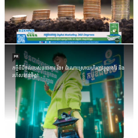
PR
កម្ចីឌីជីថលរបស់ធនាគារ វីង៖ ដំណោះស្រាយហិរញ្ញវត្ថុឆ្លាតវៃ និង
រហ័សទាន់ចិត្ត!