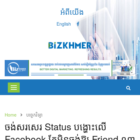
អំពីយើង
English
Toggle
navigation
Home
បច្ចេកវិទ្យា
ចង់សរសេរ​ Status បង្ហោះលើ
Facebook តែមិនចង់ឱ្យ Friend ណា