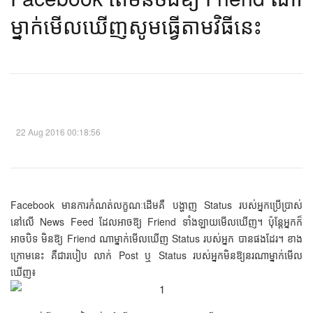
ម្នាក់មើលឃើញសូមធ្វើតាមវិធីនេះ​
22 Aug 2016 00:18:56
Facebook មានការកំណត់លក្ខណៈដើមគឺ បង្ហាញ Status របស់អ្នកប្រើប្រាស់
នៅលើ News Feed ដែលអាចឱ្យ Friend ទាំងឡាយមើលឃើញ។ ប៉ុន្តែអ្នកក៏
អាចបិទ មិនឱ្យ Friend ណាម្នាក់មើលឃើញ Status របស់អ្នក បានផងដែរ។ ខាង
ក្រោមនេះ គឺជារបៀប លាក់ Post ឬ Status របស់អ្នកមិនឱ្យនរណាម្នាក់មើល
ឃើញ៖