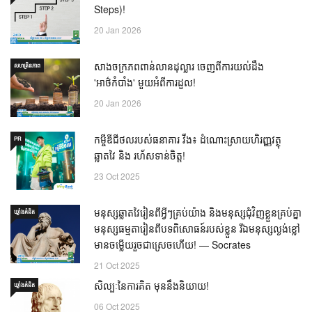
Steps)!
20 Jan 2026
សាងចក្រភពពាន់លានដុល្លារ ចេញពីការយល់ដឹង
សហគ្រិនភាព
'អាថ៌កំបាំង' មួយអំពីការដួល!
20 Jan 2026
កម្ចីឌីជីថលរបស់ធនាគារ វីង៖ ដំណោះស្រាយហិរញ្ញវត្ថុ
PR
ឆ្លាតវៃ និង រហ័សទាន់ចិត្ត!
23 Oct 2025
មនុស្សឆ្លាតវៃរៀនពីអ្វីៗគ្រប់យ៉ាង និងមនុស្សជុំវិញខ្លួនគ្រប់គ្នា
ឃ្លាំង​គំនិត
មនុស្សធម្មតារៀនពីបទពិសោធន៍របស់ខ្លួន រីឯមនុស្សល្ងង់ខ្លៅ
មានចម្លើយរួចជាស្រេចហើយ! — Socrates
21 Oct 2025
សិល្បៈនៃការគិត មុននឹងនិយាយ!
ឃ្លាំង​គំនិត
06 Oct 2025