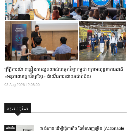
ព្រឹត្តិការណ៍ ពន្លឿនការលូតលាស់បច្ចេកវិទ្យាកម្ពុជា ក្រោមយុទ្ធនាការជាតិ
«អនុភាពបច្ចេកវិទ្យាខ្មែរ» ដំណើរការដោយជោគជ័យ
03 Aug 2026 12:08:00
អត្ថបទពេញនិយម
៣ ជំហាន ដើម្បីធ្វើការតិច តែចំណេញច្រើន (Actionable
ឃ្លាំង​គំនិត