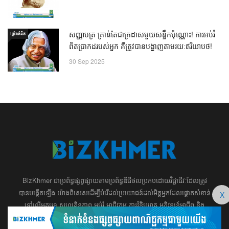
សញ្ញាបត្រ គ្រាន់តែជាក្រដាសមួយសន្លឹកប៉ុណ្ណោះ! ការអប់រំ
ឃ្លាំង​គំនិត
ពិតប្រាកដរបស់អ្នក គឺត្រូវបានបង្ហាញតាមរយៈឥរិយាបថ!
30 Sep 2025
BizKhmer ​ជា​​ប្រព័ន្ធ​ផ្សព្វផ្សាយ​តាម​ប្រព័ន្ធ​ឌីជីថល​​​ប្រកប​ដោយ​វិជ្ជាជីវៈ​ដែល​​​ត្រូវ​
បាន​បង្កើតឡើង យ៉ាង​ពិសេស​​ដើម្បី​បំរើ​ដល់​ប្រយោជន៍​​​ដល់​មិត្ត​អ្នក​ដែល​ផ្ដោត​សំខាន់​
X
ទៅ​លើ​អត្ថបទ​ សហគ្រិន​ភាព អប់រំ ​​អាជីវកម្ម​ ​ការ​វិនិយោគ​ ​អភិវឌ្ឍន៍​អាជីព​ និង​
អចលនទ្រព្យ។ ​ក្រុម​​ការងារ​របស់​យើង​ ​​ មាន​ឆន្ទៈ​​មុតមាំ​​​ក្នុង​​ការ​សរសេរ​​អត្ថបទ​​ ដែល​