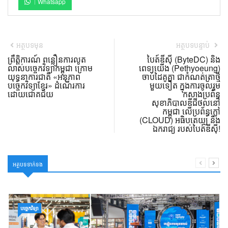
Whatsapp
អត្ថបទមុន
អត្ថបទបន្ទាប់
ព្រឹត្តិការណ៍ ពន្លឿនការលូត
បៃត៍ឌីស៊ី (ByteDC) និង
លាស់បច្ចេកវិទ្យាកម្ពុជា ក្រោម
ពេទ្យយើង (Pethyoeung)
យុទ្ធនាការជាតិ «អនុភាព
ចាប់ដៃគូគ្នា ជាកំណត់ត្រាថ្មី
បច្ចេកវិទ្យាខ្មែរ» ដំណើរការ
មួយទៀត ក្នុងការចូលរួម
ដោយជោគជ័យ
កសាងប្រព័ន្ធ
សុខាភិបាលឌីជីថល​នៅ
កម្ពុជា លើប្រព័ន្ធក្លៅ
(CLOUD) អធិបតេយ្យ និង
ឯករាជ្យ របស់បៃត៍ឌីស៊ី!
អត្ថបទទាក់ទង
បច្ចេកវិទ្យា