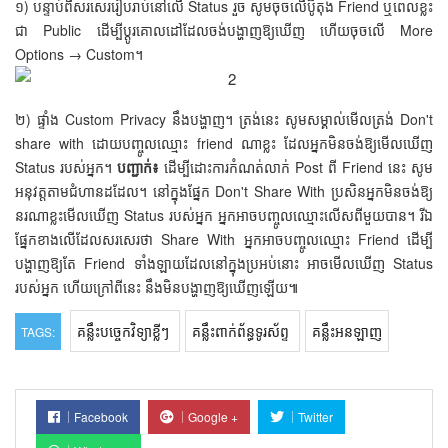
១) បន្ទាប់ពីសរសេររៀបរាប់នៅលើ Status រួច សូមចុចលើប៊ូតុង Friend ឬពេលខ្លះ
ជា Public ដើម្បីប្ដូរគោលដៅដែលចង់បង្ហាញឱ្យឃើញ ហើយចុចលើ More
Options → Custom។
២) ផ្ទាំង Custom Privacy នឹងបង្ហាញ។ ត្រង់នេះ សូមសម្គាល់មើលត្រង់ Don't
share with ដោយបញ្ចូលឈ្មោះ friend ណាខ្លះ ដែលអ្នកមិនចង់ឱ្យមើលឃើញ
Status របស់អ្នក។
បញ្ជាក់៖
ដើម្បីដោះការកំណត់លាក់ Post ពី Friend នេះ សូម
អនុវត្តតាមជំហានដដែល។ នៅក្នុងផ្នែក Don't Share With ប្រសិនអ្នកមិនចង់ឱ្យ
នរណាខ្លះមើលឃើញ Status របស់អ្នក អ្នកអាចបញ្ចូលឈ្មោះលើសពីមួយបាន។ រីឯ
ផ្នែកខាងលើដែលសរសេរថា Share With អ្នកអាចបញ្ចូលឈ្មោះ Friend ដើម្បី
បង្ហាញឱ្យតែ Friend ទាំងឡាយដែលនៅក្នុងប្រអប់នោះ អាចមើលឃើញ Status
របស់អ្នក ហើយក្រៅពីនេះ នឹងមិនបង្ហាញឱ្យឃើញឡើយ៕
គន្លឹះបច្ចេកវិទ្យាខ្លីៗ
គន្លឹះពាក់ព័ន្ធទូរស័ព្ទ
គន្លឹះអនឡាញ
TAGS:
Facebook
Google +
Twitter