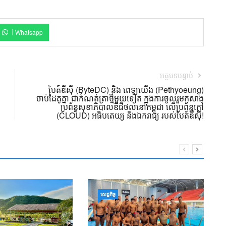
Whatsapp
អត្ថបទបន្ទាប់
បៃត៍ឌីស៊ី (ByteDC) និង ពេទ្យយើង (Pethyoeung)
ចាប់ដៃគូគ្នា ជាកំណត់ត្រាថ្មីមួយទៀត ក្នុងការចូលរួមកសាង
ប្រព័ន្ធសុខាភិបាលឌីជីថល​នៅកម្ពុជា លើប្រព័ន្ធក្លៅ
(CLOUD) អធិបតេយ្យ និងឯករាជ្យ របស់បៃត៍ឌីស៊ី!
ឧ
សេដ្ឋកិច្ច
ទ្
ក