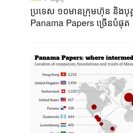
​ប្រទេស​​ ១០​​​​មាន​ក្រុមហ៊ុន​ និង​ប
Panama Papers ​​ច្រើន​បំផុត​​​​​