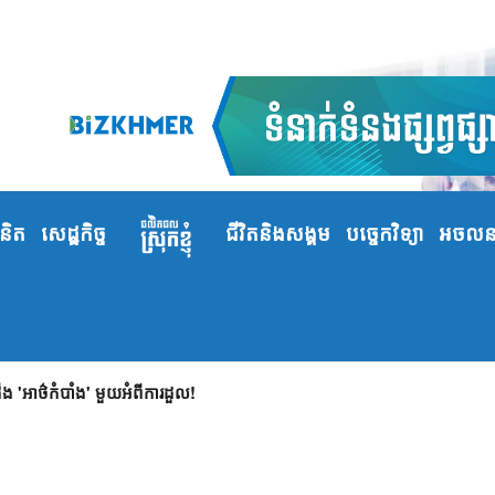
ំនិត
សេដ្ឋកិច្ច
ជីវិតនិងសង្គម
បច្ចេកវិទ្យា
អចលនទ
 'អាថ៌កំបាំង' មួយអំពីការដួល!