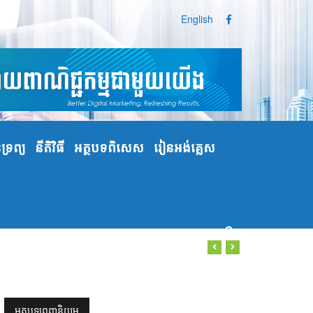
English
្រព្យ
នីតិវិធី
អត្ថបទពិសេស
រៀនអង់គ្លេស
អត្ថបទពេញនិយម