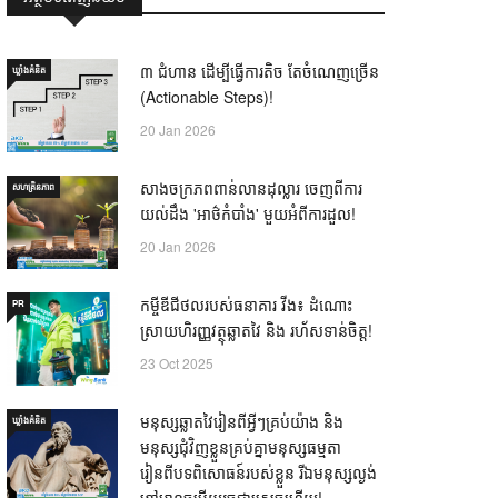
៣ ជំហាន ដើម្បីធ្វើការតិច តែចំណេញច្រើន
ឃ្លាំង​គំនិត
(Actionable Steps)!
20 Jan 2026
សាងចក្រភពពាន់លានដុល្លារ ចេញពីការ
សហគ្រិនភាព
យល់ដឹង 'អាថ៌កំបាំង' មួយអំពីការដួល!
20 Jan 2026
កម្ចីឌីជីថលរបស់ធនាគារ វីង៖ ដំណោះ
PR
ស្រាយហិរញ្ញវត្ថុឆ្លាតវៃ និង រហ័សទាន់ចិត្ត!
23 Oct 2025
មនុស្សឆ្លាតវៃរៀនពីអ្វីៗគ្រប់យ៉ាង និង
ឃ្លាំង​គំនិត
មនុស្សជុំវិញខ្លួនគ្រប់គ្នាមនុស្សធម្មតា
រៀនពីបទពិសោធន៍របស់ខ្លួន រីឯមនុស្សល្ងង់
ខ្លៅមានចម្លើយរួចជាស្រេចហើយ! —