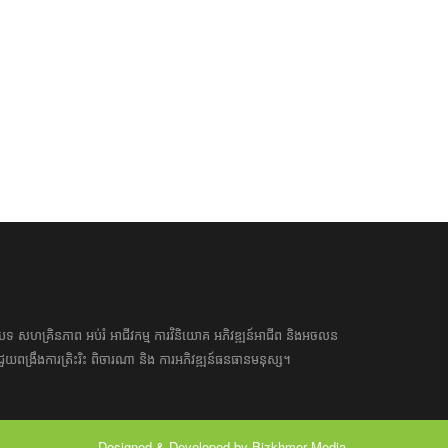
 Feb 2023 12:02:00
អត្ថបទ​ សហគ្រិន​ភាព អប់រំ ​​អាជីវកម្ម​ ​ការ​វិនិយោគ​ ​អភិវឌ្ឍន៍​អាជីព​ និង​អចលន
​​ជួយ​ពង្រឹង​ការ​ត្រិះរិះ ពិចារណា​ ​និង ​ការអភិវឌ្ឍន៍​ធនធាន​មនុស្ស។ ​​​​
Designed & Developed by Bizkhmer Media