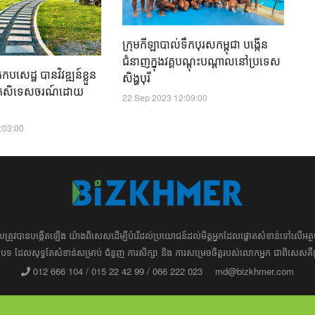
01
ក្រុមកីឡាបាល់ទឹកបុរសកម្ពុជា បង្កើន
ជំនាញក្នុងវគ្គបណ្តុះបណ្តាលនៅប្រទេស
សេដ្ឋ​ បានវិវឌ្ឍន៍ខ្លួន
សិង្ហបុរី
ងកសិទេសចរណ៍ដោយ
22 Sep 2023 12:09:00
:03:00
ដែល​​​ត្រូវ​បាន​បង្កើតឡើង យ៉ាង​ពិសេស​​ដើម្បី​បំរើ​ដល់​ប្រយោជន៍​​​ដល់​មិត្ត​អ្នក​ដែល​ផ្ដោត​សំខាន់​ទៅ​លើ​
រ​​អត្ថបទ​​ ដែល​សុទ្ធតែ​សំខាន់​សម្រាប់​ ជំនួញ​ ការសិក្សា​ ​និង ការ​សម្រេច​ចិត្ត​របស់​​លោក​អ្នក​ ជាពិសេស​​គឺ
012 666 104 / 015 22 42 99 / 066 222 023
md@bizkhmer.com