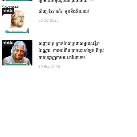
Socrates
សិល្បៈនៃការគិត មុននឹងនិយាយ!
ឃ្លាំង​គំនិត
21 Oct 2025
06 Oct 2025
សញ្ញាបត្រ គ្រាន់តែជាក្រដាសមួយសន្លឹក
ឃ្លាំង​គំនិត
ប៉ុណ្ណោះ! ការអប់រំពិតប្រាកដរបស់អ្នក គឺត្រូវ
បានបង្ហាញតាមរយៈឥរិយាបថ!
30 Sep 2025