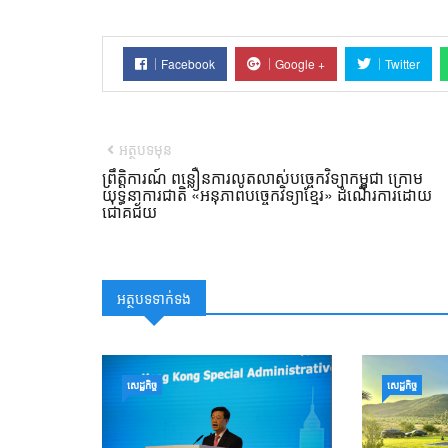
Facebook
Google +
Twitter
អត្ថបទមុន
ព្រឹត្តិការណ៍ ពន្លឿនការលូតលាស់បច្ចេកវិទ្យាកម្ពុជា ក្រោម
យុទ្ធនាការជាតិ «អនុភាពបច្ចេកវិទ្យាខ្មែរ» ដំណើរការដោយ
ជោគជ័យ
អត្ថបទទាក់ទង
សេដ្ឋកិច្ច
សេដ្ឋកិច្ច