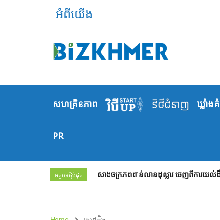
អំពីយើង
សហគ្រិនភាព
ឃ្លាំង​គ
PR
សាងចក្រភពពាន់លានដុល្លារ ចេញពីការយល់ដឹង
អត្ថបទថ្មីបំផុត
Home
សេដ្ឋកិច្ច