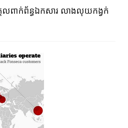
ុគ្គល​ពាក់ព័ន្ធ​ឯកសារ​​ ​លាងលុយ​កង្វក់​​