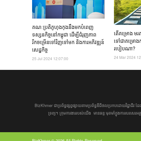
គណៈប្រតិភូហុងកុងនឹងមកបំពេញ
តើគម្រោង មរតកប
ទស្សនកិច្ចនៅកម្ពុជា ដើម្បីជំរុញភាព
ទៅជាគម្រោ
រីកចម្រើនទៅវិញទៅមក និងការអភិវឌ្ឍន៍
របៀប​ណា?
សេដ្ឋកិច្ច
24 Mar 2024 12
25 Jul 2024 12:07:00
BizKhmer ​ជា​​ប្រព័ន្ធ​ផ្សព្វផ្សាយ​តាម​ប្រព័ន្ធ​ឌីជីថល​​​ប្រកប​ដោយ​វិជ្ជាជីវៈ​
ទ្រព្យ។ ​ក្រុម​​ការងារ​របស់​យើង​ ​​ មាន​ឆន្ទៈ​​មុតមាំ​​​ក្នុង​​ការ​សរសេ
BizKhmer © 2026 All Rights Reserved