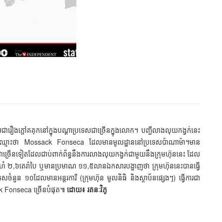
ឿង​ក្ដៅ​គគុក​នៅ​ក្នុង​បណ្ដា​ប្រទេស​ជា​ច្រើន​ក្នុង​លោក​។ ​​បញ្ជី​លាង​លុយ​កង្វក់​នេះ​​
​ដែល​មាន​ឈ្មោះ​ថា​ Mossack Fonseca ​​ដែល​មាន​មូលដ្ឋាន​នៅ​​ប្រទេស​ប៉ាណាម៉ា។ ​មាន​
​ៗ​ជា​ច្រើន​​ទៀត​ដែល​ជាប់​ពាក់​ព័ន្ធ​នឹង​ការ​លាង​លុយ​កង្វក់​ជា​មួយ​នឹង​ក្រុមហ៊ុន​នេះ​​ ដែល​
​ទំហំ​ ២,៦​តេរ៉ាបៃ​ ​ឬ​មាន​ប្រមាណ​ ១១,៥​លាន​ឯកសារ​បង្ហាញ​ថា​ ​ក្រុមហ៊ុន​នេះ​​បាន​ធ្វើ​
​ចំនួន​ ១០​ដែល​​មាន​អន្តរការី​ (ក្រុមហ៊ុន​ មូលនិធិ​ និង​​ស្ថាប័ន​ផ្សេងៗ) ធ្វើ​ការ​​ជា​
sack Fonseca ​ច្រើន​បំផុត៕
ដោយ៖ រតនៈវិភូ