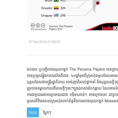
07 Apr 2016 01:36:12
ឯកសារ​ ឬ​បញ្ជី​​លាង​លុយ​កង្វក់​​ The Panama Papers ​​​​​​បាន​ក្លាយ​ជា​រ
បាន​ប្រមូល​ផ្ដុំ​ឯកសារ​តាំង​ពី​​ជាង​ ៤០​ឆ្នាំ​មុន​​ពី​ក្រុមហ៊ុន​​មួយ
បុគ្គល​ដែល​​ជា​​មន្ត្រី​រដ្ឋាភិបាល​ សាច់ញាតិ​របស់​ថ្នាក់​នាំ​ និង​បុគ្គល​ល្បី
ត្រូវ​បាន​​ទម្លាយ​កាល​ពី​ពេល​ថ្មី​ៗ​នេះ។ ​ក្នុង​ឯកសារ​​បែក​ធ្លាយ​ ដែល​មាន
ការ​ជា​មួយ​ធនាគារ​ប្រមាណ​ជាង​ ១​ម៉ឺន​​៤​ពាន់​។ ​ខាង​​ក្រោម​នេះ​ ជា​ប្រទេស
មួយ​អតិថិជន​របស់​ក្រុមហ៊ុន​ពាក់ព័ន្ធ​នឹង​​ការ​លាង​លុយ​កង្វក់​​ Mos
ប្លែកៗ
TAGS: