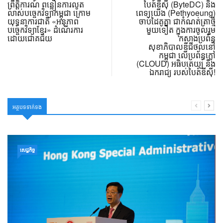
ព្រឹត្តិការណ៍ ពន្លឿនការលូត
បៃត៍ឌីស៊ី (ByteDC) និង
លាស់បច្ចេកវិទ្យាកម្ពុជា ក្រោម
ពេទ្យយើង (Pethyoeung)
យុទ្ធនាការជាតិ «អនុភាព
ចាប់ដៃគូគ្នា ជាកំណត់ត្រាថ្មី
បច្ចេកវិទ្យាខ្មែរ» ដំណើរការ
មួយទៀត ក្នុងការចូលរួម
ដោយជោគជ័យ
កសាងប្រព័ន្ធ
សុខាភិបាលឌីជីថល​នៅ
កម្ពុជា លើប្រព័ន្ធក្លៅ
(CLOUD) អធិបតេយ្យ និង
ឯករាជ្យ របស់បៃត៍ឌីស៊ី!
អត្ថបទទាក់ទង
សេដ្ឋកិច្ច