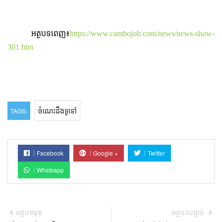
អត្ថបទពេញ៖
https://www.cambojob.com/news/news-show-
301.htm
ចំណេះដឹងទូទៅ
TAGS:
Facebook
Google +
Twitter
Whatsapp
អត្ថបទមុន
អត្ថបទបន្ទាប់