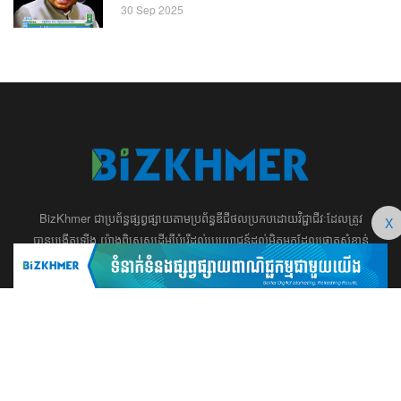
30 Sep 2025
BizKhmer ​ជា​​ប្រព័ន្ធ​ផ្សព្វផ្សាយ​តាម​ប្រព័ន្ធ​ឌីជីថល​​​ប្រកប​ដោយ​វិជ្ជាជីវៈ​ដែល​​​ត្រូវ​
X
បាន​បង្កើតឡើង យ៉ាង​ពិសេស​​ដើម្បី​បំរើ​ដល់​ប្រយោជន៍​​​ដល់​មិត្ត​អ្នក​ដែល​ផ្ដោត​សំខាន់​
ទៅ​លើ​អត្ថបទ​ សហគ្រិន​ភាព អប់រំ ​​អាជីវកម្ម​ ​ការ​វិនិយោគ​ ​អភិវឌ្ឍន៍​អាជីព​ និង​
អចលនទ្រព្យ។ ​ក្រុម​​ការងារ​របស់​យើង​ ​​ មាន​ឆន្ទៈ​​មុតមាំ​​​ក្នុង​​ការ​សរសេរ​​អត្ថបទ​​ ដែល​
សុទ្ធតែ​សំខាន់​សម្រាប់​ ជំនួញ​ ការសិក្សា​ ​និង ការ​សម្រេច​ចិត្ត​របស់​​លោក​អ្នក​ ជា
ពិសេស​​គឺ​​ជួយ​ពង្រឹង​ការ​ត្រិះរិះ ពិចារណា​ ​និង ​ការអភិវឌ្ឍន៍​ធនធាន​មនុស្ស។ ​​​​
012 666 104 / 015 22 42 99 / 066 222 023
md@bizkhmer.com