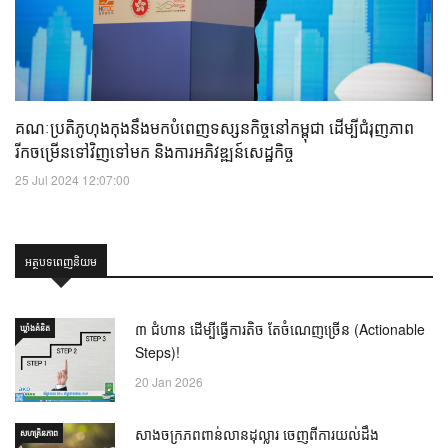
គណៈប្រតិភូហុងកុងនឹងមកបំពេញទស្សនកិច្ចនៅកម្ពុជា ដើម្បីជំរុញភាព
រីកចម្រើនទៅវិញទៅមក និងការអភិវឌ្ឍន៍សេដ្ឋកិច្ច
25 Jul 2024 12:07:00
អត្ថបទពេញនិយម
៣ ជំហាន ដើម្បីធ្វើការតិច តែចំណេញច្រើន (Actionable
ឃ្លាំង​គំនិត
Steps)!
20 Jan 2026
សាងចក្រភពពាន់លានដុល្លារ ចេញពីការយល់ដឹង
សហគ្រិនភាព