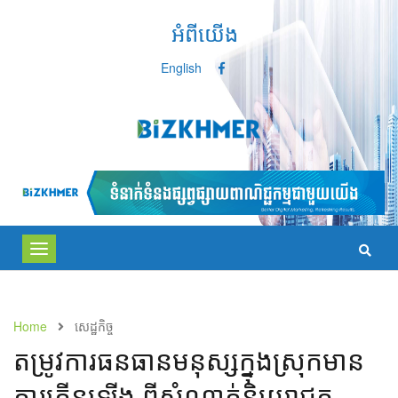
អំពីយើង
English
Toggle
navigation
Home
សេដ្ឋកិច្ច
តម្រូវការធនធានមនុស្សក្នុងស្រុកមាន
ការកើនឡើង ពីសំណាក់និយោជក​