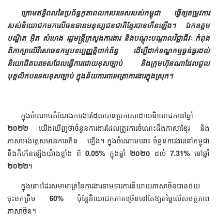
ក្រោមឥទិ្ធពលនៃប្រព័ន្ធកូតាពលករបរទេសរបស់កម្ពុជា ធ្វើឲ្យតម្រូវការ
របស់និយោជកមកលើធនធានមនុស្សជនជាតិខ្មែរបានកើនឡើង។ ឯកឧត្តម
បណ្ឌិត អ៊ិត សំហេង រដ្ឋមន្ត្រីក្រសួងការងារ និងបណ្តុះបណ្តាលវិជ្ជាជីវៈ កំពុង
ពិភាក្សាលើវិសោធនកម្មបទប្បញ្ញត្តិពាក់ព័ន្ធ ដើម្បីដាក់ទណ្ឌកម្មធ្ងន់ធ្ងរដល់
និយោជិតបរទេសដែលធ្វើការដោយខុសច្បាប់ និងក្រុមហ៊ុនណាដែលជួល
បុគ្គលិកបរទេសខុសច្បាប់ ក្នុងន័យការពារអត្រាការងារក្នុងស្រុក។
ក្នុងចំណោមតំណែងការងារដែលបានប្រកាសដោយនិយោជកនៅឆ្នាំ
២០២២
យើងឃើញថាចំនួនការងារដែលត្រូវការចំណេះដឹងភាសាខ្មែរ និង
ភាសាអង់គ្លេសមានការកើន ឡើង។ ក្នុងចំណោមនោះ ចំនួនការងារនៅកម្ពុជា
នឹងក៏កើនឡើងយ៉ាងខ្លាំង ពី
0.05%
ក្នុងឆ្នាំ
២០២០
ដល់
7.31%
នៅឆ្នាំ
២០២២
។
ក្នុងនោះដែរសមាមាត្រនៃការងារទាមទារការនិយាយភាសាចិនបានថយ
ចុះមកត្រឹម
60%
ប៉ុន្តែនិយោជកភាគច្រើននៅតែឱ្យតម្លៃលើសមត្ថភាព
ភាសាចិន។