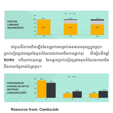
ជាមួយនឹងការកើនឡើងនៃតម្រូវការសម្រាប់ធនធានមនុស្សក្នុងស្រុក
ប្រាក់បៀវត្សជាមធ្យមនៃមុខតំណែងជាភាសាចិនបានធ្លាក់ចុះ បើធៀបនឹងឆ្នាំ
២០២១
ហើយភាពខុសគ្នា នៃគម្លាតប្រាក់បៀវត្សរវាងមុខតំណែងភាសាចិន
នឹងភាសាខ្មែរកាន់តែរួមតូច។
Resource from: CamboJob