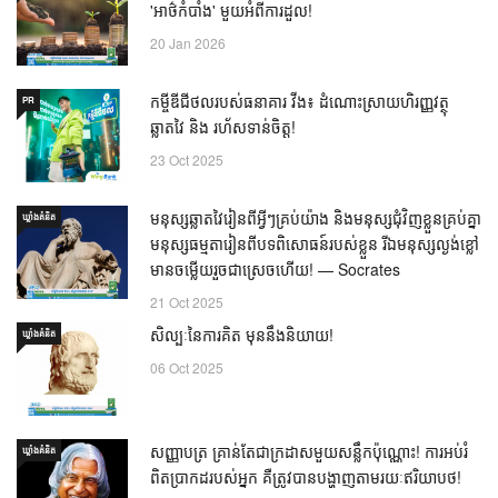
'អាថ៌កំបាំង' មួយអំពីការដួល!
20 Jan 2026
កម្ចីឌីជីថលរបស់ធនាគារ វីង៖ ដំណោះស្រាយហិរញ្ញវត្ថុ
PR
ឆ្លាតវៃ និង រហ័សទាន់ចិត្ត!
23 Oct 2025
មនុស្សឆ្លាតវៃរៀនពីអ្វីៗគ្រប់យ៉ាង និងមនុស្សជុំវិញខ្លួនគ្រប់គ្នា
ឃ្លាំង​គំនិត
មនុស្សធម្មតារៀនពីបទពិសោធន៍របស់ខ្លួន រីឯមនុស្សល្ងង់ខ្លៅ
មានចម្លើយរួចជាស្រេចហើយ! — Socrates
21 Oct 2025
សិល្បៈនៃការគិត មុននឹងនិយាយ!
ឃ្លាំង​គំនិត
06 Oct 2025
សញ្ញាបត្រ គ្រាន់តែជាក្រដាសមួយសន្លឹកប៉ុណ្ណោះ! ការអប់រំ
ឃ្លាំង​គំនិត
ពិតប្រាកដរបស់អ្នក គឺត្រូវបានបង្ហាញតាមរយៈឥរិយាបថ!