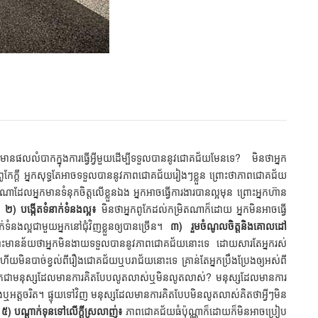
មានផលលំបាកក្នុងការធ្វើអ្វីមួយដើម្បីទទួលបាននូវជោគជ័យមែនទេ? មិនថាអ្នក
មិនពូកែក្ដី អ្នកសុទ្ធតែអាចទទួលបាននូវភាពជោគជ័យរៀងៗខ្លួន ព្រោះថាភាពជោគជ័យ
ែលអ្នកមានទំនុកចិត្តលើខ្លួនឯង អ្នកអាចធ្វើការងារបានល្អមុន ព្រោះអ្នកហ៊ាន
រ។
២) បង្កើតទំនាក់ទំនងល្អ៖
មិនថាអ្នកពូកែដល់កម្រិតណាក៏ដោយ អ្នកមិនអាចធ្វើ
ក់ទំនងល្អជាមួយអ្នកនៅជុំវិញខ្លួនឲ្យបានច្រើន។
៣) រួមចំណូលចិត្តនិងគោលដៅ
ោះមានន័យថាអ្នកមិនងាយទទួលបាននូវភាពជោគជ័យនោះទេ ដោយសារតែអ្នករស់
យមិនបាច់ខ្វល់ពីរឿងជោគជ័យឬបរាជ័យនោះទេ គ្រាន់តែអ្នកប្រឹងប្រែងឲ្យអស់ពី
នកជាមនុស្សដែលមានការគិតបែបលូតលាស់ឬមិនលូតលាស់? មនុស្សដែលមានការ
ឹងឬអត្តចរិត។ ផ្ទុយទៅវិញ មនុស្សដែលមានការគិតបែបមិនលូតលាស់គិតថាអ្វីៗមិន
។
៥) បណ្ដាក់ទុនទៅលើក្ដីស្រលាញ់៖
ភាពជោគជ័យធំប៉ុណ្ណាក៏ដោយក៏មិនអាចប្រៀប