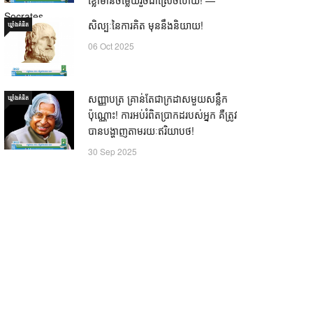
Socrates
សិល្បៈនៃការគិត មុននឹងនិយាយ!
ឃ្លាំង​គំនិត
21 Oct 2025
06 Oct 2025
សញ្ញាបត្រ គ្រាន់តែជាក្រដាសមួយសន្លឹក
ឃ្លាំង​គំនិត
ប៉ុណ្ណោះ! ការអប់រំពិតប្រាកដរបស់អ្នក គឺត្រូវ
បានបង្ហាញតាមរយៈឥរិយាបថ!
30 Sep 2025