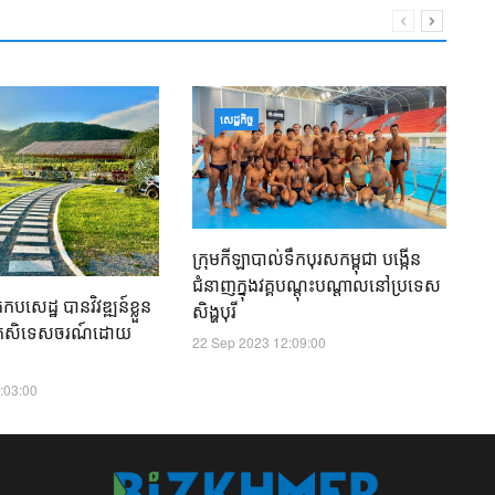
ឧ
សេដ្ឋកិច្ច
ទ្
ក
01
ក្រុមកីឡាបាល់ទឹកបុរសកម្ពុជា បង្កើន
ជំនាញក្នុងវគ្គបណ្តុះបណ្តាលនៅប្រទេស
សេដ្ឋ​ បានវិវឌ្ឍន៍ខ្លួន
សិង្ហបុរី
ងកសិទេសចរណ៍ដោយ
22 Sep 2023 12:09:00
:03:00