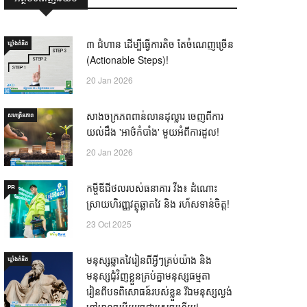
៣ ជំហាន ដើម្បីធ្វើការតិច តែចំណេញច្រើន
ឃ្លាំង​គំនិត
(Actionable Steps)!
20 Jan 2026
សាងចក្រភពពាន់លានដុល្លារ ចេញពីការ
សហគ្រិនភាព
យល់ដឹង 'អាថ៌កំបាំង' មួយអំពីការដួល!
20 Jan 2026
កម្ចីឌីជីថលរបស់ធនាគារ វីង៖ ដំណោះ
PR
ស្រាយហិរញ្ញវត្ថុឆ្លាតវៃ និង រហ័សទាន់ចិត្ត!
23 Oct 2025
មនុស្សឆ្លាតវៃរៀនពីអ្វីៗគ្រប់យ៉ាង និង
ឃ្លាំង​គំនិត
មនុស្សជុំវិញខ្លួនគ្រប់គ្នាមនុស្សធម្មតា
រៀនពីបទពិសោធន៍របស់ខ្លួន រីឯមនុស្សល្ងង់
ខ្លៅមានចម្លើយរួចជាស្រេចហើយ! —