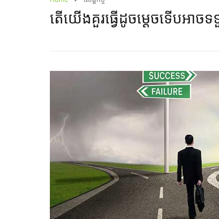
តើ​យើង​គួរ​ធ្វើ​ដូច​ម្ដេច​ទើប​អាច​