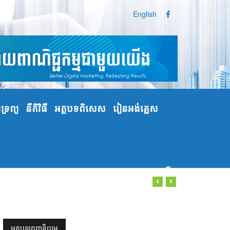
English
្រព្យ
នីតិវិធី
អត្ថបទពិសេស
រៀនអង់គ្លេស
អត្ថបទពេញនិយម