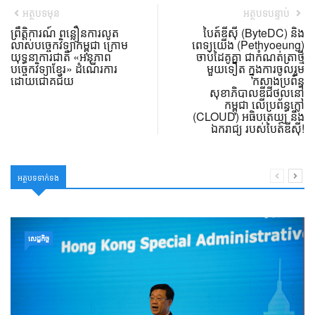
អត្ថបទមុន
អត្ថបទបន្ទាប់
ព្រឹត្តិការណ៍ ពន្លឿនការលូត
បៃត៍ឌីស៊ី (ByteDC) និង
លាស់បច្ចេកវិទ្យាកម្ពុជា ក្រោម
ពេទ្យយើង (Pethyoeung)
យុទ្ធនាការជាតិ «អនុភាព
ចាប់ដៃគូគ្នា ជាកំណត់ត្រាថ្មី
បច្ចេកវិទ្យាខ្មែរ» ដំណើរការ
មួយទៀត ក្នុងការចូលរួម
ដោយជោគជ័យ
កសាងប្រព័ន្ធ
សុខាភិបាលឌីជីថល​នៅ
កម្ពុជា លើប្រព័ន្ធក្លៅ
(CLOUD) អធិបតេយ្យ និង
ឯករាជ្យ របស់បៃត៍ឌីស៊ី!
អត្ថបទទាក់ទង
សេដ្ឋកិច្ច