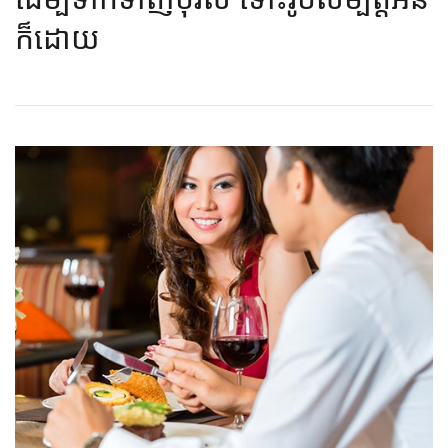
ក៏​ដោយ​