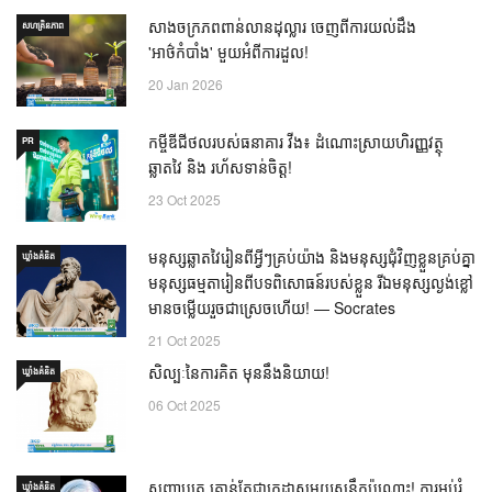
សាងចក្រភពពាន់លានដុល្លារ ចេញពីការយល់ដឹង
សហគ្រិនភាព
'អាថ៌កំបាំង' មួយអំពីការដួល!
20 Jan 2026
កម្ចីឌីជីថលរបស់ធនាគារ វីង៖ ដំណោះស្រាយហិរញ្ញវត្ថុ
PR
ឆ្លាតវៃ និង រហ័សទាន់ចិត្ត!
23 Oct 2025
មនុស្សឆ្លាតវៃរៀនពីអ្វីៗគ្រប់យ៉ាង និងមនុស្សជុំវិញខ្លួនគ្រប់គ្នា
ឃ្លាំង​គំនិត
មនុស្សធម្មតារៀនពីបទពិសោធន៍របស់ខ្លួន រីឯមនុស្សល្ងង់ខ្លៅ
មានចម្លើយរួចជាស្រេចហើយ! — Socrates
21 Oct 2025
សិល្បៈនៃការគិត មុននឹងនិយាយ!
ឃ្លាំង​គំនិត
06 Oct 2025
សញ្ញាបត្រ គ្រាន់តែជាក្រដាសមួយសន្លឹកប៉ុណ្ណោះ! ការអប់រំ
ឃ្លាំង​គំនិត