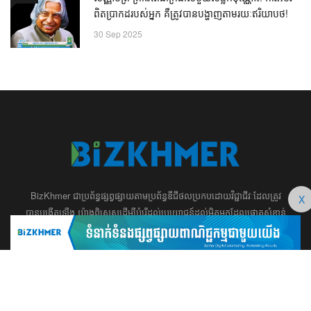
ពិតប្រាកដរបស់អ្នក គឺត្រូវបានបង្ហាញតាមរយៈឥរិយាបថ!
30 Sep 2025
BizKhmer ​ជា​​ប្រព័ន្ធ​ផ្សព្វផ្សាយ​តាម​ប្រព័ន្ធ​ឌីជីថល​​​ប្រកប​ដោយ​វិជ្ជាជីវៈ​ដែល​​​ត្រូវ​
X
បាន​បង្កើតឡើង យ៉ាង​ពិសេស​​ដើម្បី​បំរើ​ដល់​ប្រយោជន៍​​​ដល់​មិត្ត​អ្នក​ដែល​ផ្ដោត​សំខាន់​
ទៅ​លើ​អត្ថបទ​ សហគ្រិន​ភាព អប់រំ ​​អាជីវកម្ម​ ​ការ​វិនិយោគ​ ​អភិវឌ្ឍន៍​អាជីព​ និង​
អចលនទ្រព្យ។ ​ក្រុម​​ការងារ​របស់​យើង​ ​​ មាន​ឆន្ទៈ​​មុតមាំ​​​ក្នុង​​ការ​សរសេរ​​អត្ថបទ​​ ដែល​
សុទ្ធតែ​សំខាន់​សម្រាប់​ ជំនួញ​ ការសិក្សា​ ​និង ការ​សម្រេច​ចិត្ត​របស់​​លោក​អ្នក​ ជា
ពិសេស​​គឺ​​ជួយ​ពង្រឹង​ការ​ត្រិះរិះ ពិចារណា​ ​និង ​ការអភិវឌ្ឍន៍​ធនធាន​មនុស្ស។ ​​​​
012 666 104 / 015 22 42 99 / 066 222 023