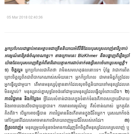
05 Mar 2018 02:40:36
អ្នកប្រហែលជាធ្លាប់អានអត្ថបទជាច្រើននិយាយអំពីវិធីដែលបុរសស្រលាញ់នារីឬចាប់
អារម្មណ៍នារីត្រង់ចំណុចណាខ្លះ។ ខាងក្រោមនេះ BizKhmer នឹងបង្ហាញពីរឿងប្រាំ
យ៉ាងដែលបុរសពេញចិត្តអំពីនារីដោយគ្មានការជាប់ទាក់ទងអ្វីសោះចំពោះរូបសម្បត្តិ។
១) ចិត្តល្អ៖
អ្នកប្រហែលជាគិតថា វាមិនសមហេតុផលនោះទេ។ ប៉ុន្តែ វាជាការពិត
ព្រោះចិត្តល្អពិតជាពិបាករកណាស់សម័យនេះ។ អ្នកក៏ប្រហែល ជាមានមិត្តភ័ក្រ្តដែល
អ្នកធ្វើល្អជាមួយ។ តើមានមនុស្សប៉ុន្មាននាក់ដែលសុខចិត្តនិយាយទៅមនុស្សដែលគេ
មិនស្គាល់? មនុស្សរាល់គ្នាសុទ្ធតែចង់នៅជាមួយមនុស្សដែលធ្វើល្អចំពោះយើង។
២)
ភាពវិជ្ជមាន និងកំប្លែង៖
អ្វីដែលសំខាន់ជាងគេក្នុងទំនាក់ទំនងគឺភាពសប្បាយរីករាយ
និងអាចលេងសើចជាមួយគ្នាបាន។ ការមានអារម្មណ៏ល្អ គឺសំខាន់ណាស់ អ្នកគួរតែ
គិតពីវា។ បើអ្នកអាចធ្វើបាន ភាពវិជ្ជមាននឹងកើតមានក្នុងជីវិតអ្នក។ បុរសណាក៏ចង់
នៅក្បែរនារីដែលគេអាចមានភាពរីករាយពេញមួយជីវិតរបស់គេដែរ។
៣)
ក្តីស្រលាញ់៖
មនុស្សមួយចំនួនចង់មានការជំរុញទឹកចិត្តពីមនុស្សដែលគេស្រលាញ់ ឬ