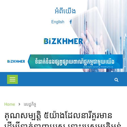
អំពីយើង
English
Toggle
navigation
Home
សេដ្ឋកិច្ច
គុណសម្បត្តិ​​ ៥​យ៉ាង​​ដែល​នារី​គួរ​មាន​​
ដើម្បី​​ទាក់ទាញបុរស​ ​ទោះ​រូបសម្បត្តិ​អន់​