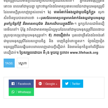
មនុស្សស្រីដែលមានក្តីបំណងច្បាស់លាស់ក្នុងជីវិតរបស់គេ។ អ្នកនឹងមិនធុញធ្រាន់
នោះទេ ពេលនៅជាមួយគ្នា ព្រោះថាអ្នកតែងតែមានប្រធានបទជជែកជាមួយមនុស្សស្រី
ដែលមានក្តីស្រលាញ់ច្បាស់លាស់។
៤) មានទំនាក់ទំនងល្អជាមួយមិត្តភ័ក្រ្ត៖
សុភា
សិតចិនមួយបានពោលថា ៖
«បុរសដែលមានប្រពន្ធមានទំនាក់ទំនងល្អជាមួយមនុស្ស
ទូទៅឬមិត្តភ័ក្តិ នឹងមានអាយុវែង និងភាពរីករាយក្នុងជីវិត»
។ អ្នកប្រហែលជាមិនជឿ
ទេមើលទៅ។ ប៉ុន្តែ វាពិតជាមានអារម្មណ៏ល្អមួយដែលនៅជាមួយមនុស្សស្រីដែលងាយ
ស្រួលចុះសម្រុះជាមួយមនុស្សទូទៅ។
៥) ភាពជឿជាក់៖
បុរសជាច្រើនតែងតែចង់នៅ
ជាមួយមនុស្សស្រីដែលសប្បាយចិត្ត និង ពេញចិត្តចំពោះខ្លួនគេ។ ម៉្យាងវិញទៀត
មនុស្សស្រីដែលឆ្លើយតបពោលពេញដោយក្តីជឿជាក់ និងមានទំនុកចិត្តទៅលើអ្វីដែល
គេជឿជាក់៕
ប្រែសម្រួលដោយ៖ អឹុង មួយយូ
ប្រភព៖ www.lifehack.org
ស្នេហា
TAGS:
Facebook
Google +
Twitter
Whatsapp