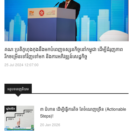
គណៈប្រតិភូហុងកុងនឹងមកបំពេញទស្សនកិច្ចនៅកម្ពុជា ដើម្បីជំរុញភាព
រីកចម្រើនទៅវិញទៅមក និងការអភិវឌ្ឍន៍សេដ្ឋកិច្ច
25 Jul 2024 12:07:00
អត្ថបទពេញនិយម
៣ ជំហាន ដើម្បីធ្វើការតិច តែចំណេញច្រើន (Actionable
ឃ្លាំង​គំនិត
Steps)!
20 Jan 2026