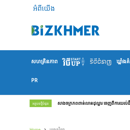
អំពីយើង
សហគ្រិនភាព
ឃ្លាំង​គ
PR
សាងចក្រភពពាន់លានដុល្លារ ចេញពីការយល់ដឹង
អត្ថបទថ្មីបំផុត
Home
បច្ចេកវិទ្យា