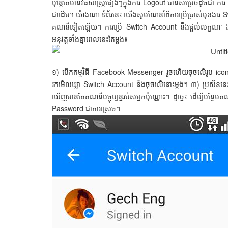
ប៉ុន្តែគេមានវិធីសាស្ត្រផ្សេងៗក្នុងការ Logout បានសម្រេចដូចជ
ជាដើម។ យ៉ាងណា ទំព័រនេះ យើងសូមណែនាំពីការប្រើប្រាស់មុខងារ S
គណនីទៀតឡើយ។ ការប្រើ Switch Account នឹងផ្ដល់លក្ខណៈ ងា
អនុវត្តទាំងគ្នាពេលនេះតែម្ដង៖
១) បើកកម្មវិធី Facebook Messenger រួចហើយចុចលើរូប icon ម
រកមើលឃ្លា Switch Account និងចុចលើនោះម្ដង។ ៣) ប្រសិននេះជ
ឃើញមានតែគណនីបច្ចុប្បន្នរប់សអ្នកប៉ុណ្ណោះ។ ដូច្នេះ ដើម្បីបន្ថ
Password ជាការស្រេច។