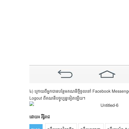
៤) ក្រោយពីអ្នកបានបន្ថែមគណនីថ្មីចូលទៅ Facebook Messenger រ
Logout ពីគណនីបច្ចុប្បន្នទៀតឡើយ។
ដោយ៖ រឹទ្ធិរាជ