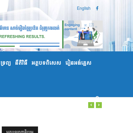
English
្រព្យ
នីតិវិធី
អត្ថបទពិសេស
រៀនអង់គ្លេស
អត្ថបទពេញនិយម