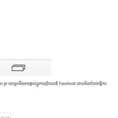
ួច នោះអ្នកនឹងអាចផ្លាស់ប្ដូរការប្រើគណនី Facebook ដោយមិនចាំបាច់ធ្វើការ