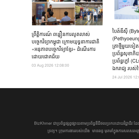
បៃត៍ឌីស៊ី (B
ព្រឹត្តិការណ៍ ពន្លឿនការលូតលាស់
(Pethyoeung)
បច្ចេកវិទ្យាកម្ពុជា ក្រោមយុទ្ធនាការជាតិ
ត្រាថ្មីមួយទៀ
«អនុភាពបច្ចេកវិទ្យាខ្មែរ» ដំណើរការ
ប្រព័ន្ធសុខាភ
ដោយជោគជ័យ
ប្រព័ន្ធក្លៅ 
03 Aug 2026 12:08:00
ឯករាជ្យ របស់បៃ
24 Jul 2026 12
BizKhmer ​ជា​​ប្រព័ន្ធ​ផ្សព្វផ្សាយ​តាម​ប្រព័ន្ធ​ឌីជីថល​​​ប្រកប​ដោយ​វិជ្ជាជីវៈ​
ទ្រព្យ។ ​ក្រុម​​ការងារ​របស់​យើង​ ​​ មាន​ឆន្ទៈ​​មុតមាំ​​​ក្នុង​​ការ​សរសេ