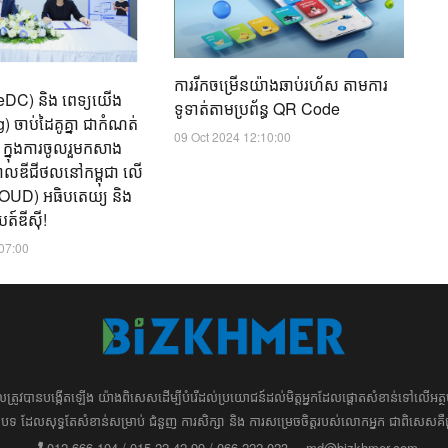
ពិ
អា
17
ការរីកចម្រើនយ៉ាងឆាប់រហ័ស​ តាមការ
yteDC) និង ពេទ្យយើង
ទូទាត់តាមប្រព័ន្ធ QR Code
 ចាប់ដៃគូគ្នា ជាកំណត់
09 Oct 2024 12:10:00
ត ក្នុងការចូលរួមកសាង
ិបាលឌីជីថល​នៅកម្ពុជា លើ
(CLOUD) អធិបតេយ្យ និង
ត៍ឌីស៊ី!
:07:00
ដែល​​​ត្រូវ​បាន​បង្កើតឡើង យ៉ាង​ពិសេស​​ដើម្បី​បំរើ​ដល់​ប្រយោជន៍​​​ដល់​មិត្ត​អ្នក​ដែល​ផ្ដោត​សំខាន់​ទៅ​លើ​
រ​​អត្ថបទ​​ ដែល​សុទ្ធតែ​សំខាន់​សម្រាប់​ ជំនួញ​ ការសិក្សា​ ​និង ការ​សម្រេច​ចិត្ត​របស់​​លោក​អ្នក​ ជាពិសេស​​គឺ
012 666 104 / 015 22 42 99 / 066 222 023
md@bizkhmer.com