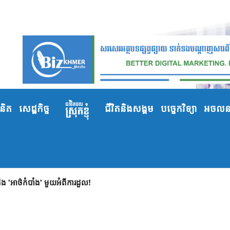
ំនិត
សេដ្ឋកិច្ច
ជីវិតនិងសង្គម
បច្ចេកវិទ្យា
អចលនទ
 'អាថ៌កំបាំង' មួយអំពីការដួល!