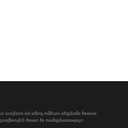
ភពលោកដែលចូលរួមកិច្ចប្រជុំកំពូល
BizKhmer Digital Media
ស៊ាន និងកិច្ចប្រជុំកំពូលពាក់ព័ន្ធនានា
11 Jan 2021 12:01:00
 Nov 2022 12:11:00
អត្ថបទ​ សហគ្រិន​ភាព អប់រំ ​​អាជីវកម្ម​ ​ការ​វិនិយោគ​ ​អភិវឌ្ឍន៍​អាជីព​ និង​អចលន
​​ជួយ​ពង្រឹង​ការ​ត្រិះរិះ ពិចារណា​ ​និង ​ការអភិវឌ្ឍន៍​ធនធាន​មនុស្ស។ ​​​​