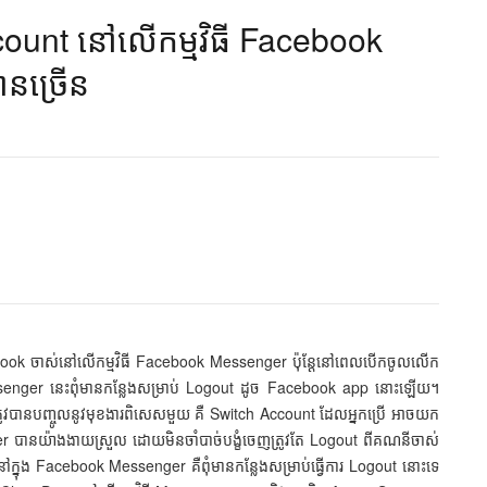
unt នៅ​លើ​កម្មវិធី Facebook
​ច្រើន​
ok ចាស់នៅលើកម្មវិធី Facebook Messenger ប៉ុន្តែនៅពេលបើកចូលលើក
ី Messenger នេះពុំមានកន្លែងសម្រាប់ Logout ដូច Facebook app នោះឡើយ។
ឺត្រូវបានបញ្ចូលនូវមុខងារពិសេសមួយ គឺ Switch Account ដែលអ្នកប្រើ អាចយក
 បានយ៉ាងងាយស្រួល ដោយមិនចាំបាច់បង្ខំចេញត្រូវតែ Logout ពីគណនីចាស់
្នុង Facebook Messenger គឺពុំមានកន្លែងសម្រាប់ធ្វើការ Logout នោះទេ