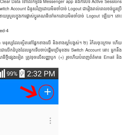
ា ការ Clear Data ទៅលើកម្មវិធី Messenger app និងការបិទ Active Sessions
witch Account ជំនួសវិញដោយមិនចាំបាច់ Logout ជារៀងរាល់ពេលចង់ប្ដូរប្រើ
យស្រួលក្នុងការផ្លាស់ប្ដូរគណនីទៅមកដោយមិនចាំបាច់ Logout ឡើយ។ តោះ
នុស្សដែលស្ថិតនៅផ្នែកខាងលើ និងខាងស្ដាំបង្អស់។ ២) រំកិលចុះក្រោម ហើយ
ាលើកដំបូងដែលអ្នកទើបចាប់ផ្ដើមប្រើមុខងារ Switch Account នោះ អ្នកនឹង
ែមគណនីថ្មីផ្សេងទៀត ត្រូវចុចលើសញ្ញាបូក (+) រួចហើយបំពេញព័ត៌មាន Email និង