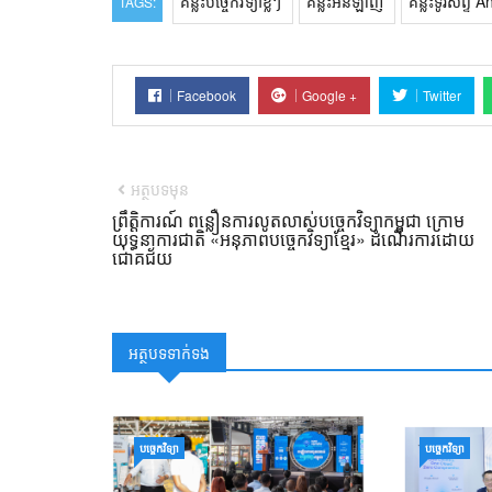
គន្លឹះបច្ចេកវិទ្យាខ្លីៗ
គន្លឹះអនឡាញ
គន្លឹះទូរស័ព្ទ 
TAGS:
Facebook
Google +
Twitter
អត្ថបទមុន
ព្រឹត្តិការណ៍ ពន្លឿនការលូតលាស់បច្ចេកវិទ្យាកម្ពុជា ក្រោម
យុទ្ធនាការជាតិ «អនុភាពបច្ចេកវិទ្យាខ្មែរ» ដំណើរការដោយ
ជោគជ័យ
អត្ថបទទាក់ទង
បច្ចេកវិទ្យា
បច្ចេកវិទ្យា