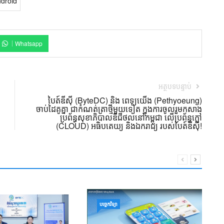
Android
Whatsapp
អត្ថបទបន្ទាប់
បៃត៍ឌីស៊ី (ByteDC) និង ពេទ្យយើង (Pethyoeung)
ចាប់ដៃគូគ្នា ជាកំណត់ត្រាថ្មីមួយទៀត ក្នុងការចូលរួមកសាង
ប្រព័ន្ធសុខាភិបាលឌីជីថល​នៅកម្ពុជា លើប្រព័ន្ធក្លៅ
(CLOUD) អធិបតេយ្យ និងឯករាជ្យ របស់បៃត៍ឌីស៊ី!
ន
បច្ចេកវិទ្យា
២៥