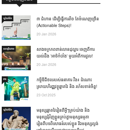
៣ ជំហាន ដើម្បីធ្វើការតិច តែចំណេញច្រើន
ឃ្លាំង​គំនិត
(Actionable Steps)!
20 Jan 2026
សាងចក្រភពពាន់លានដុល្លារ ចេញពីការ
សហគ្រិនភាព
យល់ដឹង 'អាថ៌កំបាំង' មួយអំពីការដួល!
20 Jan 2026
កម្ចីឌីជីថលរបស់ធនាគារ វីង៖ ដំណោះ
PR
ស្រាយហិរញ្ញវត្ថុឆ្លាតវៃ និង រហ័សទាន់ចិត្ត!
23 Oct 2025
មនុស្សឆ្លាតវៃរៀនពីអ្វីៗគ្រប់យ៉ាង និង
ឃ្លាំង​គំនិត
មនុស្សជុំវិញខ្លួនគ្រប់គ្នាមនុស្សធម្មតា
រៀនពីបទពិសោធន៍របស់ខ្លួន រីឯមនុស្សល្ងង់
ខ្លៅមានចម្លើយរួចជាស្រេចហើយ! —