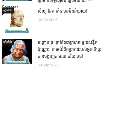
Socrates
សិល្បៈនៃការគិត មុននឹងនិយាយ!
ឃ្លាំង​គំនិត
21 Oct 2025
06 Oct 2025
សញ្ញាបត្រ គ្រាន់តែជាក្រដាសមួយសន្លឹក
ឃ្លាំង​គំនិត
ប៉ុណ្ណោះ! ការអប់រំពិតប្រាកដរបស់អ្នក គឺត្រូវ
បានបង្ហាញតាមរយៈឥរិយាបថ!
30 Sep 2025