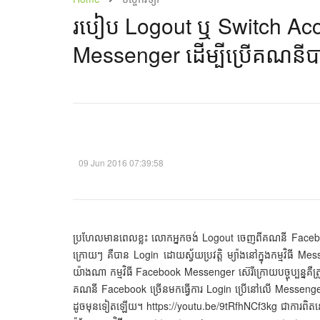
របៀប Logout ឬ Switch Acco
Messenger ដើម្បីប្រើ​គណនី​បាន
09 Jun 2016 07:39:58
ប្រហែលមានពេលខ្លះ លោកអ្នកចង់ Logout ចេញពីគណនី Facebo
ក្រោយៗ គឺបាន Login ដោយស្វ័យប្រវត្តិ ម្យ៉ាងនៅក្នុងកម្មវិធ
យ៉ាងណា កម្មវិធី Facebook Messenger ស៊េរីក្រោយបច្ចុប្បន្នគ
គណនី Facebook ច្រើនមកធ្វើការ Login ប្រើនៅលើ Messenger
ដូចមុនទៀតឡើយ។ https://youtu.be/9tRfhNCf3kg ជាការពិតនៅក