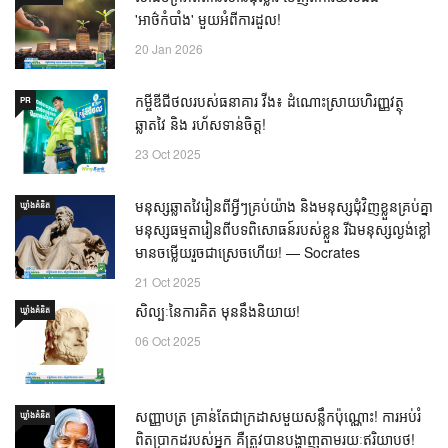
'អាថ៌កំបាំង' មួយអំពីការដួល!
20 Jan 2026
កម្ចីឌីជីថលរបស់ធនាគារ វីង៖ ដំណោះស្រាយហិរញ្ញវត្ថុ
PR
ឆ្លាតវៃ និង រហ័សទាន់ចិត្ត!
23 Oct 2025
មនុស្សឆ្លាតវៃរៀនពីអ្វីៗគ្រប់យ៉ាង និងមនុស្សជុំវិញខ្លួនគ្រប់គ្នា
ឃ្លាំង​គំនិត
មនុស្សធម្មតារៀនពីបទពិសោធន៍របស់ខ្លួន រីឯមនុស្សល្ងង់ខ្លៅ
មានចម្លើយរួចជាស្រេចហើយ! — Socrates
21 Oct 2025
សិល្បៈនៃការគិត មុននឹងនិយាយ!
ឃ្លាំង​គំនិត
06 Oct 2025
សញ្ញាបត្រ គ្រាន់តែជាក្រដាសមួយសន្លឹកប៉ុណ្ណោះ! ការអប់រំ
ឃ្លាំង​គំនិត
ពិតប្រាកដរបស់អ្នក គឺត្រូវបានបង្ហាញតាមរយៈឥរិយាបថ!