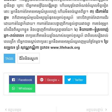
គ្នានឹងគ្នា ព្រោះ បើអ្នកមានអ្វីដែលធ្វើរួមគ្នា ហើយសុទ្ធតែជាចំណង់ចំណូលចិត្តទៀត
នោះ អ្នកនឹងកាន់តែមានអារម្មណ៍ស្រលាញ់ ហើយមិនចង់ឃ្លាតពីគ្នា។
៣) ដើរកាន់ដៃ
គ្នា៖
វាគឺជាអារម្មណ៍មួយដ៏អស្ចារ្យបំផុតសម្រាប់គូស្នេហ៍ ទោះបីវាគ្រាន់តែជាការដើរ
ដោយកាន់ដៃគ្នាក៏ដោយ។ ការកាន់ដៃនេះបង្ហាញពីការខ្វល់ខ្វាយរវាងគ្នា ការចង់ឲ្យអ្នក
ដទៃដឹងពីស្នេហាខ្លួន និងបង្ហាញពីការថែរក្សាគ្នាផងដែរ។
៤) និយាយថា«ខ្ញុំស្រលាញ់
អ្នក»រាល់ពេល៖
ពាក្យនេះគឺមានន័យខ្លាំងណាស់សម្រាប់គូស្នេហ៍ ជាពិសេសរៀងរាល់
ពេលព្រឹក បើអ្នកបានស្ដាប់ពាក្យនេះ អ្នកនឹងមានអារម្មណ៍ល្អពេញមួយថ្ងៃតែម្ដង៕
ប្រែ
សម្រួល៖ ព្រំ សុវណ្ណកណ្ណិកា
ប្រភព៖ www.lifehack.org
ជីវិតនិងស្នេហា
TAGS:
Facebook
Google +
Twitter
Whatsapp
អត្ថបទមុន
អត្ថបទបន្ទាប់