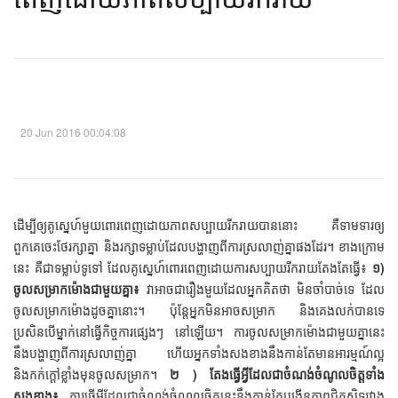
20 Jun 2016 00:04:08
ដើម្បីឲ្យគូស្នេហ៍មួយពោរពេញដោយភាពសប្បាយរីករាយបាននោះ គឺទាមទារឲ្យ
ពួកគេចេះថែរក្សាគ្នា និងរក្សាទម្លាប់ដែលបង្ហាញពីការស្រលាញ់គ្នាផងដែរ។ ខាងក្រោម
នេះ គឺជាទម្លាប់ទូទៅ ដែលគូស្នេហ៍ពោរពេញដោយការសប្បាយរីករាយតែងតែធ្វើ៖
១)
ចូលសម្រាកម៉ោងជាមួយគ្នា៖
វាអាចជារឿងមួយដែលអ្នកគិតថា មិនចាំបាច់ទេ ដែល
ចូលសម្រាកម៉ោងដូចគ្នានោះ។ ប៉ុន្តែអ្នកមិនអាចសម្រាក និងគេងលក់បានទេ
ប្រសិនបើម្នាក់នៅធ្វើកិច្ចការផ្សេងៗ នៅឡើយ។ ការចូលសម្រាកម៉ោងជាមួយគ្នានេះ
នឹងបង្ហាញពីការស្រលាញ់គ្នា ហើយអ្នកទាំងសងខាងនឹងកាន់តែមានអារម្មណ៍ល្អ
និងកក់ក្ដៅខ្លាំងមុនចូលសម្រាក។
២ ) តែងធ្វើអ្វីដែលជាចំណង់ចំណូលចិត្តទាំង
សងខាង៖
ការធ្វើអ្វីដែលជាចំណង់ចំណូលចិត្តនេះនឹងកាន់តែបង្កើនភាពជិតស្និទ្ធរវាង