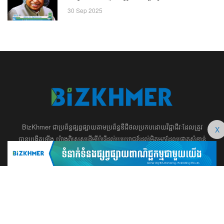
30 Sep 2025
BizKhmer ​ជា​​ប្រព័ន្ធ​ផ្សព្វផ្សាយ​តាម​ប្រព័ន្ធ​ឌីជីថល​​​ប្រកប​ដោយ​វិជ្ជាជីវៈ​ដែល​​​ត្រូវ​
X
បាន​បង្កើតឡើង យ៉ាង​ពិសេស​​ដើម្បី​បំរើ​ដល់​ប្រយោជន៍​​​ដល់​មិត្ត​អ្នក​ដែល​ផ្ដោត​សំខាន់​
ទៅ​លើ​អត្ថបទ​ សហគ្រិន​ភាព អប់រំ ​​អាជីវកម្ម​ ​ការ​វិនិយោគ​ ​អភិវឌ្ឍន៍​អាជីព​ និង​
អចលនទ្រព្យ។ ​ក្រុម​​ការងារ​របស់​យើង​ ​​ មាន​ឆន្ទៈ​​មុតមាំ​​​ក្នុង​​ការ​សរសេរ​​អត្ថបទ​​ ដែល​
សុទ្ធតែ​សំខាន់​សម្រាប់​ ជំនួញ​ ការសិក្សា​ ​និង ការ​សម្រេច​ចិត្ត​របស់​​លោក​អ្នក​ ជា
ពិសេស​​គឺ​​ជួយ​ពង្រឹង​ការ​ត្រិះរិះ ពិចារណា​ ​និង ​ការអភិវឌ្ឍន៍​ធនធាន​មនុស្ស។ ​​​​
012 666 104 / 015 22 42 99 / 066 222 023
md@bizkhmer.com