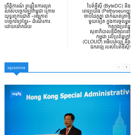
ព្រឹត្តិការណ៍ ពន្លឿនការលូត
បៃត៍ឌីស៊ី (ByteDC) និង
លាស់បច្ចេកវិទ្យាកម្ពុជា ក្រោម
ពេទ្យយើង (Pethyoeung)
យុទ្ធនាការជាតិ «អនុភាព
ចាប់ដៃគូគ្នា ជាកំណត់ត្រាថ្មី
បច្ចេកវិទ្យាខ្មែរ» ដំណើរការ
មួយទៀត ក្នុងការចូលរួម
ដោយជោគជ័យ
កសាងប្រព័ន្ធ
សុខាភិបាលឌីជីថល​នៅ
កម្ពុជា លើប្រព័ន្ធក្លៅ
(CLOUD) អធិបតេយ្យ និង
ឯករាជ្យ របស់បៃត៍ឌីស៊ី!
អត្ថបទទាក់ទង
សេដ្ឋកិច្ច