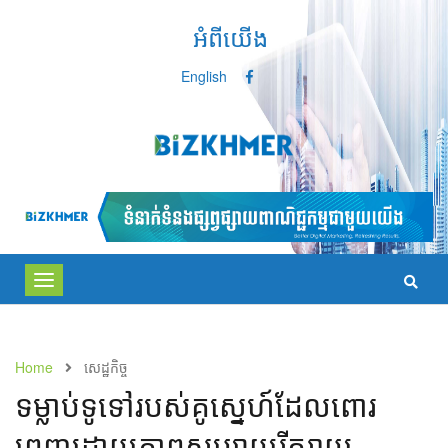
អំពីយើង
English
Toggle
navigation
Home
សេដ្ឋកិច្ច
ទម្លាប់​ទូទៅ​របស់​គូស្នេហ៍​ដែល​ពោរ
ពេញ​ដោយ​ភាព​សប្បាយរីករាយ​