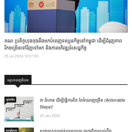
គណៈប្រតិភូហុងកុងនឹងមកបំពេញទស្សនកិច្ចនៅកម្ពុជា ដើម្បីជំរុញភាព
រីកចម្រើនទៅវិញទៅមក និងការអភិវឌ្ឍន៍សេដ្ឋកិច្ច
25 Jul 2024 12:07:00
អត្ថបទពេញនិយម
៣ ជំហាន ដើម្បីធ្វើការតិច តែចំណេញច្រើន (Actionable
ឃ្លាំង​គំនិត
Steps)!
20 Jan 2026
សាងចក្រភពពាន់លានដុល្លារ ចេញពីការយល់ដឹង
សហគ្រិនភាព