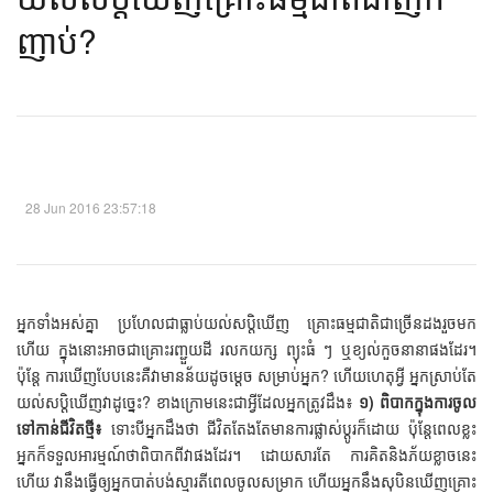
ញាប់?​​
28 Jun 2016 23:57:18
អ្នកទាំងអស់គ្នា ប្រហែលជាធ្លាប់យល់សប្ដិឃើញ គ្រោះធម្មជាតិជាច្រើនដងរួចមក
ហើយ ក្នុងនោះអាចជាគ្រោះរញ្ជួយដី រលកយក្ស ព្យុះធំ ៗ ឬខ្យល់កួចនានាផងដែរ។
ប៉ុន្តែ ការឃើញបែបនេះគឺវាមានន័យដូចម្ដេច សម្រាប់អ្នក? ហើយហេតុអ្វី អ្នកស្រាប់តែ
យល់សប្ដិឃើញវាដូច្នេះ? ខាងក្រោមនេះជាអ្វីដែលអ្នកត្រូវដឹង៖
១) ពិបាកក្នុងការចូល
ទៅកាន់ជីវិតថ្មី៖
ទោះបីអ្នកដឹងថា ជីវិតតែងតែមានការផ្លាស់ប្ដូរក៏ដោយ ប៉ុន្តែពេលខ្លះ
អ្នកក៏ទទួលអារម្មណ៍ថាពិបាកពីវាផងដែរ។ ដោយសារតែ ការគិតនិងភ័យខ្លាចនេះ
ហើយ វានឹងធ្វើឲ្យអ្នកបាត់បង់ស្មារតីពេលចូលសម្រាក ហើយអ្នកនឹងសុបិនឃើញគ្រោះ