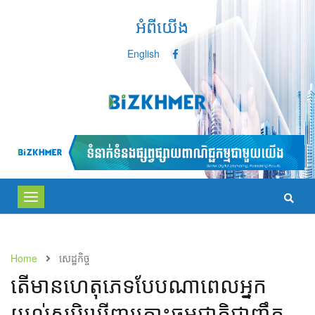
អំពីយើង
English
Toggle
navigation
Home
សេដ្ឋកិច្ច
តើ​មាន​ហេតុភេទ​បែប​ណា​ពេល​អ្នក​​
យល់​សប្ដិ​ឃើញ​គ្រោះ​ធម្មជាតិ​ជា​ញឹក