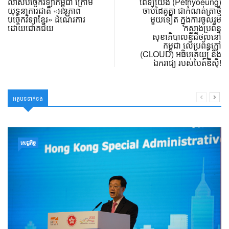
លាស់បច្ចេកវិទ្យាកម្ពុជា ក្រោម
ពេទ្យយើង (Pethyoeung)
យុទ្ធនាការជាតិ «អនុភាព
ចាប់ដៃគូគ្នា ជាកំណត់ត្រាថ្មី
បច្ចេកវិទ្យាខ្មែរ» ដំណើរការ
មួយទៀត ក្នុងការចូលរួម
ដោយជោគជ័យ
កសាងប្រព័ន្ធ
សុខាភិបាលឌីជីថល​នៅ
កម្ពុជា លើប្រព័ន្ធក្លៅ
(CLOUD) អធិបតេយ្យ និង
ឯករាជ្យ របស់បៃត៍ឌីស៊ី!
អត្ថបទទាក់ទង
សេដ្ឋកិច្ច