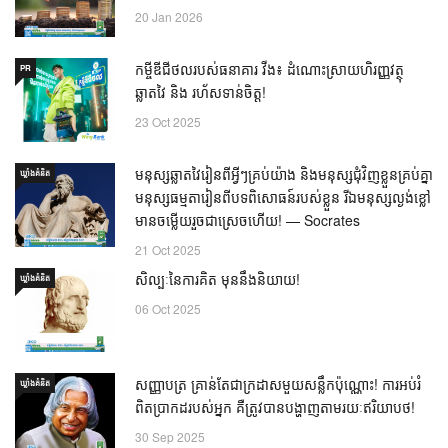
20 Jan 2026
កម្ចីឌីជីថលរបស់ធនាគារ វីង៖ ដំណោះស្រាយហិរញ្ញវត្ថុ
PR
ឆ្លាតវៃ និង រហ័សទាន់ចិត្ត!
23 Oct 2025
មនុស្សឆ្លាតវៃរៀនពីអ្វីៗគ្រប់យ៉ាង និងមនុស្សជុំវិញខ្លួនគ្រប់គ្នា
ឃ្លាំង​គំនិត
មនុស្សធម្មតារៀនពីបទពិសោធន៍របស់ខ្លួន រីឯមនុស្សល្ងង់ខ្លៅ
មានចម្លើយរួចជាស្រេចហើយ! — Socrates
21 Oct 2025
សិល្បៈនៃការគិត មុននឹងនិយាយ!
ឃ្លាំង​គំនិត
06 Oct 2025
សញ្ញាបត្រ គ្រាន់តែជាក្រដាសមួយសន្លឹកប៉ុណ្ណោះ! ការអប់រំ
ឃ្លាំង​គំនិត
ពិតប្រាកដរបស់អ្នក គឺត្រូវបានបង្ហាញតាមរយៈឥរិយាបថ!
30 Sep 2025