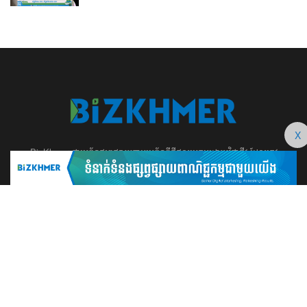
X
BizKhmer ​ជា​​ប្រព័ន្ធ​ផ្សព្វផ្សាយ​តាម​ប្រព័ន្ធ​ឌីជីថល​​​ប្រកប​ដោយ​វិជ្ជាជីវៈ​ដែល​​​ត្រូវ​
បាន​បង្កើតឡើង យ៉ាង​ពិសេស​​ដើម្បី​បំរើ​ដល់​ប្រយោជន៍​​​ដល់​មិត្ត​អ្នក​ដែល​ផ្ដោត​សំខាន់​
ទៅ​លើ​អត្ថបទ​ សហគ្រិន​ភាព អប់រំ ​​អាជីវកម្ម​ ​ការ​វិនិយោគ​ ​អភិវឌ្ឍន៍​អាជីព​ និង​
អចលនទ្រព្យ។ ​ក្រុម​​ការងារ​របស់​យើង​ ​​ មាន​ឆន្ទៈ​​មុតមាំ​​​ក្នុង​​ការ​សរសេរ​​អត្ថបទ​​ ដែល​
សុទ្ធតែ​សំខាន់​សម្រាប់​ ជំនួញ​ ការសិក្សា​ ​និង ការ​សម្រេច​ចិត្ត​របស់​​លោក​អ្នក​ ជា
ពិសេស​​គឺ​​ជួយ​ពង្រឹង​ការ​ត្រិះរិះ ពិចារណា​ ​និង ​ការអភិវឌ្ឍន៍​ធនធាន​មនុស្ស។ ​​​​
012 666 104 / 015 22 42 99 / 066 222 023
md@bizkhmer.com
BizKhmer © 2026 All Rights Reserved