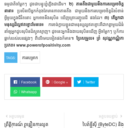
ធម្មជាតិចម្លែកៗ ដូចជាបន្ទុះភ្នំភ្លើងជាដើម។
២) តានតឹងជាមួយនឹងការសម្រេចចិត្ត
នានា៖
ប្រសិនបើអ្នកកំពុងតែមានភាពតានតឹង ជាមួយនឹងការសម្រេចចិត្តដ៏សំខាន់
អ្វីមួយក្នុងជីវិតនោះ អ្នកអាចនឹងសុបិន ឃើញគ្រោះរញ្ជួយដី ផងដែរ។
៣) តើអ្នកជា
មនុស្សដ៏ល្អឥតខ្ចោះមែនទេ៖
ការចង់ក្លាយខ្លួនជាមនុស្សល្អឥតខ្ចោះគឺជាកត្តាមួយដ៏ធំ
នាំឲ្យអ្នកជួបសុបិនដ៏ស្មុគស្មាញ។ ដូចនេះអ្នកនឹងងាយសុបិនឃើញ អ្វីចម្លែកៗ ឬក៏ការ
ធ្លាក់របស់របរផ្សេងៗ ពីលើមេឃទៀតផងក៏មាន៕
ប្រែសម្រួល៖ ព្រំ សុវណ្ណកណ្ណិកា
ប្រភព៖ www.powerofpositivity.com
ការសម្រាក
TAGS:
Facebook
Google +
Twitter
Whatsapp
អត្ថបទមុន
អត្ថបទបន្ទាប់
ព្រឹត្តិការណ៍ ពន្លឿនការលូត
បៃត៍ឌីស៊ី (ByteDC) និង