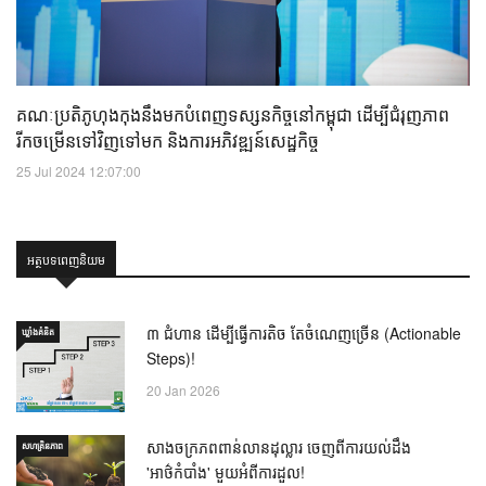
គណៈប្រតិភូហុងកុងនឹងមកបំពេញទស្សនកិច្ចនៅកម្ពុជា ដើម្បីជំរុញភាព
រីកចម្រើនទៅវិញទៅមក និងការអភិវឌ្ឍន៍សេដ្ឋកិច្ច
25 Jul 2024 12:07:00
អត្ថបទពេញនិយម
៣ ជំហាន ដើម្បីធ្វើការតិច តែចំណេញច្រើន (Actionable
ឃ្លាំង​គំនិត
Steps)!
20 Jan 2026
សាងចក្រភពពាន់លានដុល្លារ ចេញពីការយល់ដឹង
សហគ្រិនភាព
'អាថ៌កំបាំង' មួយអំពីការដួល!