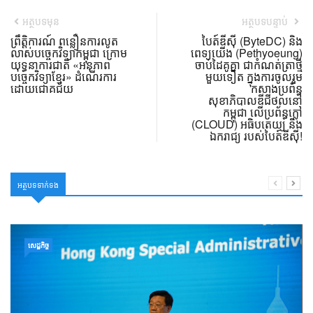
អត្ថបទមុន
អត្ថបទបន្ទាប់
ព្រឹត្តិការណ៍ ពន្លឿនការលូត
បៃត៍ឌីស៊ី (ByteDC) និង
លាស់បច្ចេកវិទ្យាកម្ពុជា ក្រោម
ពេទ្យយើង (Pethyoeung)
យុទ្ធនាការជាតិ «អនុភាព
ចាប់ដៃគូគ្នា ជាកំណត់ត្រាថ្មី
បច្ចេកវិទ្យាខ្មែរ» ដំណើរការ
មួយទៀត ក្នុងការចូលរួម
ដោយជោគជ័យ
កសាងប្រព័ន្ធ
សុខាភិបាលឌីជីថល​នៅ
កម្ពុជា លើប្រព័ន្ធក្លៅ
(CLOUD) អធិបតេយ្យ និង
ឯករាជ្យ របស់បៃត៍ឌីស៊ី!
អត្ថបទទាក់ទង
សេដ្ឋកិច្ច