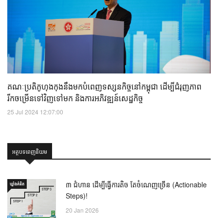
គណៈប្រតិភូហុងកុងនឹងមកបំពេញទស្សនកិច្ចនៅកម្ពុជា ដើម្បីជំរុញភាព
រីកចម្រើនទៅវិញទៅមក និងការអភិវឌ្ឍន៍សេដ្ឋកិច្ច
25 Jul 2024 12:07:00
អត្ថបទពេញនិយម
៣ ជំហាន ដើម្បីធ្វើការតិច តែចំណេញច្រើន (Actionable
ឃ្លាំង​គំនិត
Steps)!
20 Jan 2026