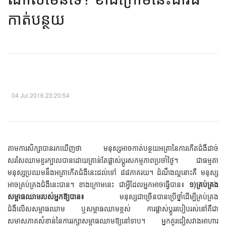
កាត់បន្ថយ​
04 Jul 2016 23:20:54
តាមការសិក្សាបានរកឃើញថា មនុស្សអាចកាត់បន្ថយអត្រានៃការកើតជំងឺដាច់
សរសៃឈាមខួរក្បាលបានដោយគ្រាន់តែផ្លាស់ប្តូរសកម្មភាពប្រចាំថ្ងៃ។ ជាធម្មតា
មនុស្សប្រឈមនឹងអត្រាកើតជំងឺនេះដល់ទៅ ៨៨ភាគរយ។ ដំណឹងល្អនោះគឺ មនុស្ស
អាចគ្រប់គ្រងជំងឺនេះបាន។ ខាងក្រោមនេះ ជាអ្វីដែលអ្នកអាចធ្វើបាន៖
១)គ្រប់គ្រង
សម្ពាធឈាមរបស់អ្នកឱ្យបាន៖
មនុស្សជាច្រើនបានប្រើថ្នាំដើម្បីគ្រប់គ្រង
ជំងឺលើសសម្ពាធឈាម ឬសម្ពាធឈាមខ្ពស់ ការផ្លាស់ប្តូររបៀបរស់នៅគឺជា
សមាសភាគសំខាន់នៃការរក្សាសម្ពាធឈាមឱ្យនៅទាប។ អ្នកគួរជៀសវាងអាហារ