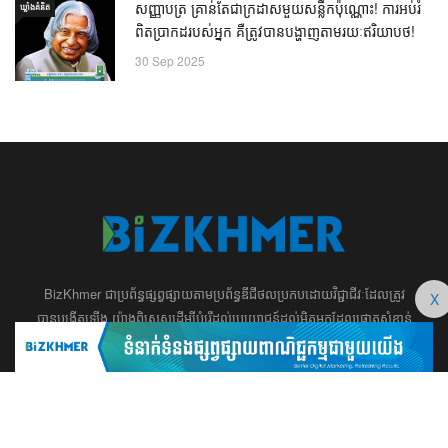
សញ្ញាបត្រ គ្រាន់តែជាក្រដាសមួយសន្លឹកប៉ុណ្ណោះ! ការអប់រំ
ឃ្លាំង​គំនិត
ពិតប្រាកដរបស់អ្នក គឺត្រូវបានបង្ហាញតាមរយៈឥរិយាបថ!
30 Sep 2025
BizKhmer ​ជា​​ប្រព័ន្ធ​ផ្សព្វផ្សាយ​តាម​ប្រព័ន្ធ​ឌីជីថល​​​ប្រកប​ដោយ​វិជ្ជាជីវៈ​ដែល​​​ត្រូវ​
X
បាន​បង្កើតឡើង យ៉ាង​ពិសេស​​ដើម្បី​បំរើ​ដល់​ប្រយោជន៍​​​ដល់​មិត្ត​អ្នក​ដែល​ផ្ដោត​សំខាន់​
ទៅ​លើ​អត្ថបទ​ សហគ្រិន​ភាព អប់រំ ​​អាជីវកម្ម​ ​ការ​វិនិយោគ​ ​អភិវឌ្ឍន៍​អាជីព​ និង​
អចលនទ្រព្យ។ ​ក្រុម​​ការងារ​របស់​យើង​ ​​ មាន​ឆន្ទៈ​​មុតមាំ​​​ក្នុង​​ការ​សរសេរ​​អត្ថបទ​​ ដែល​
សុទ្ធតែ​សំខាន់​សម្រាប់​ ជំនួញ​ ការសិក្សា​ ​និង ការ​សម្រេច​ចិត្ត​របស់​​លោក​អ្នក​ ជា
ពិសេស​​គឺ​​ជួយ​ពង្រឹង​ការ​ត្រិះរិះ ពិចារណា​ ​និង ​ការអភិវឌ្ឍន៍​ធនធាន​មនុស្ស។ ​​​​
012 666 104 / 015 22 42 99 / 066 222 023