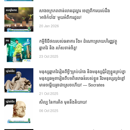
សាងចក្រភពពាន់លានដុល្លារ ចេញពីការយល់ដឹង
សហគ្រិនភាព
'អាថ៌កំបាំង' មួយអំពីការដួល!
20 Jan 2026
កម្ចីឌីជីថលរបស់ធនាគារ វីង៖ ដំណោះស្រាយហិរញ្ញវត្ថុ
PR
ឆ្លាតវៃ និង រហ័សទាន់ចិត្ត!
23 Oct 2025
មនុស្សឆ្លាតវៃរៀនពីអ្វីៗគ្រប់យ៉ាង និងមនុស្សជុំវិញខ្លួនគ្រប់គ្នា
ឃ្លាំង​គំនិត
មនុស្សធម្មតារៀនពីបទពិសោធន៍របស់ខ្លួន រីឯមនុស្សល្ងង់ខ្លៅ
មានចម្លើយរួចជាស្រេចហើយ! — Socrates
21 Oct 2025
សិល្បៈនៃការគិត មុននឹងនិយាយ!
ឃ្លាំង​គំនិត
06 Oct 2025