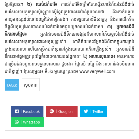
ប្រៃឱ្យបាន។
២) ឈប់ជក់បារី៖
ការជក់បារីមិនត្រឹមតែបង្កើនហានិភ័យនៃជំងឺដាច់
សរសៃឈាមខួរក្បាលប៉ុណ្ណោះទេប៉ុន្តែវាត្រូវបានគេប៉ាន់ប្រមាណថា នឹងកាត់បន្ថយ
អាយុមនុស្សដល់ទៅ១០ឆ្នាំថែមទៀតផង។ ការទទួលបានវិធីសាស្ត្រ និងការលើកទឹក
ចិត្តពីមនុស្សដែលបានឈប់ជក់បារីអាចជួយអ្នកឲឈប់ជក់បាន។
៣) អ្នកមានជំងឺ
ទឹកនោមផ្អែម៖
អ្នកដែលមានជំងឺទឹកនោមផ្អែមគឺមានហានិភ័យខ្ពស់នៃជំងឺដាច់
សរសៃឈាមខួរក្បាលជាងមនុស្សទូទៅ។ ហានិភ័យនេះគឺអ្នកជំងឺពិបាកក្នុងការគ្រប់
គ្រងរបបអាហារហើយកម្រិតជាតិស្ករនៅក្នុងឈាមបានកើនឡើងខ្ពស់។ អ្នកមានជំងឺ
ទឹកនោមផ្អែមត្រូវប្រយ័ត្នចំពោះអាហាររបស់ពួកគេ។
៤) អាហារសុខភាព៖
មានអាហារ
ជាច្រើនដែលអ្នកអាចទទួលទានបាន ដូចជា៖ ផ្លែឈើ បន្លែ និង អាហារដែលមិនមាន
ជាតិខ្លាញ់៕ ប្រែសម្រួល៖ អឹុង មួយយូ ប្រភព៖ www.verywell.com
សុខភាព
TAGS:
Facebook
Google +
Twitter
Whatsapp