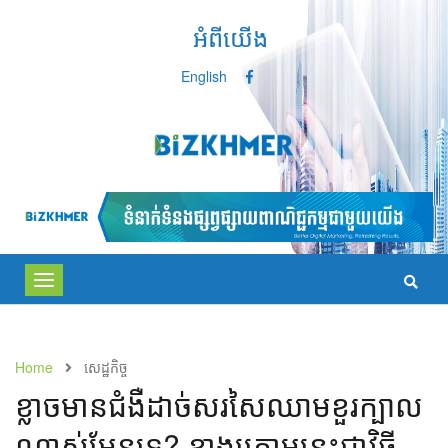
អំពីយើង
English
Toggle
navigation
Home
សេដ្ឋកិច្ច
ខ្លាចមានជំងឺដាច់សរសៃឈាមខួរក្បាល
ណាស់មែនទេ? ខាងក្រោមនេះជាវិធី