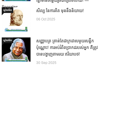
Socrates
សិល្បៈនៃការគិត មុននឹងនិយាយ!
ឃ្លាំង​គំនិត
21 Oct 2025
06 Oct 2025
សញ្ញាបត្រ គ្រាន់តែជាក្រដាសមួយសន្លឹក
ឃ្លាំង​គំនិត
ប៉ុណ្ណោះ! ការអប់រំពិតប្រាកដរបស់អ្នក គឺត្រូវ
បានបង្ហាញតាមរយៈឥរិយាបថ!
30 Sep 2025