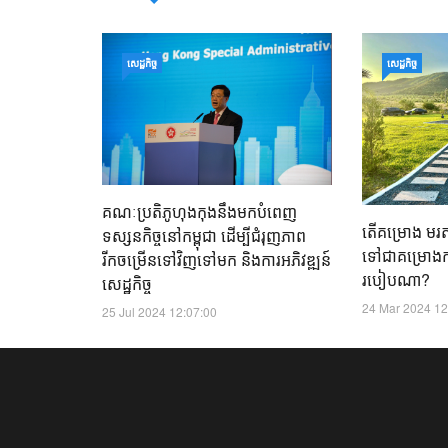
សេដ្ឋកិច្ច
សេដ្ឋកិច្ច
គណៈប្រតិភូហុងកុងនឹងមកបំពេញ
តើគម្រោង មរតកប
ទស្សនកិច្ចនៅកម្ពុជា ដើម្បីជំរុញភាព
ទៅជាគម្រោ
រីកចម្រើនទៅវិញទៅមក និងការអភិវឌ្ឍន៍
របៀប​ណា?
សេដ្ឋកិច្ច
24 Mar 2024 12
25 Jul 2024 12:07:00