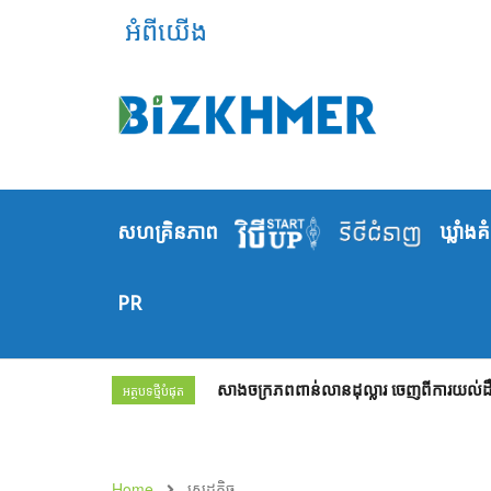
អំពីយើង
សហគ្រិនភាព
ឃ្លាំង​គ
PR
សាងចក្រភពពាន់លានដុល្លារ ចេញពីការយល់ដឹង
អត្ថបទថ្មីបំផុត
Home
សេដ្ឋកិច្ច