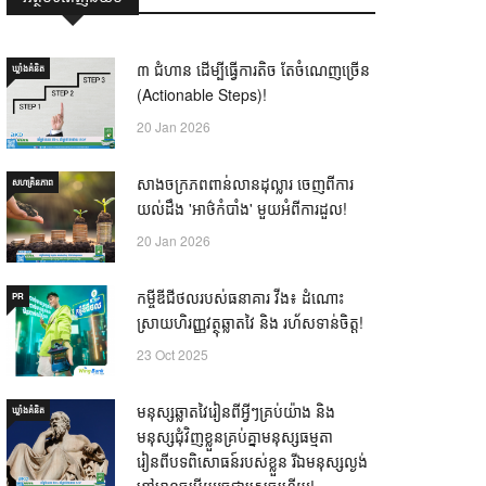
៣ ជំហាន ដើម្បីធ្វើការតិច តែចំណេញច្រើន
ឃ្លាំង​គំនិត
(Actionable Steps)!
20 Jan 2026
សាងចក្រភពពាន់លានដុល្លារ ចេញពីការ
សហគ្រិនភាព
យល់ដឹង 'អាថ៌កំបាំង' មួយអំពីការដួល!
20 Jan 2026
កម្ចីឌីជីថលរបស់ធនាគារ វីង៖ ដំណោះ
PR
ស្រាយហិរញ្ញវត្ថុឆ្លាតវៃ និង រហ័សទាន់ចិត្ត!
23 Oct 2025
មនុស្សឆ្លាតវៃរៀនពីអ្វីៗគ្រប់យ៉ាង និង
ឃ្លាំង​គំនិត
មនុស្សជុំវិញខ្លួនគ្រប់គ្នាមនុស្សធម្មតា
រៀនពីបទពិសោធន៍របស់ខ្លួន រីឯមនុស្សល្ងង់
ខ្លៅមានចម្លើយរួចជាស្រេចហើយ! —