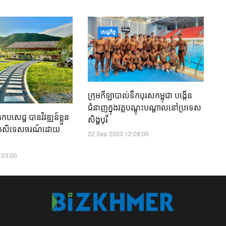
ឧ
សេដ្ឋកិច្ច
ទ្
ក
01
ក្រុមកីឡាបាល់ទឹកបុរសកម្ពុជា បង្កើន
ជំនាញក្នុងវគ្គបណ្តុះបណ្តាលនៅប្រទេស
សេដ្ឋ​ បានវិវឌ្ឍន៍ខ្លួន
សិង្ហបុរី
ងកសិទេសចរណ៍ដោយ
22 Sep 2023 12:09:00
:03:00