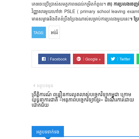
គេឲចេះប្រើប្រាស់សមត្ថភាពឲដល់កម្រិតកំពូល។
៣) ការប្រលងចេញព
វិញ្ញាសារមួយហៅថា PSLE ( primary school leaving examin
មានសម្ពាធនិងខិតខំប្រឹងប្រែងណាស់សម្រាប់ការប្រលងមួយនេះ៕
ប្
អប់រំ
TAGS:
Facebook
Google +
Twitter
អត្ថបទមុន
ព្រឹត្តិការណ៍ ពន្លឿនការលូតលាស់បច្ចេកវិទ្យាកម្ពុជា ក្រោម
យុទ្ធនាការជាតិ «អនុភាពបច្ចេកវិទ្យាខ្មែរ» ដំណើរការដោយ
ជោគជ័យ
អត្ថបទទាក់ទង