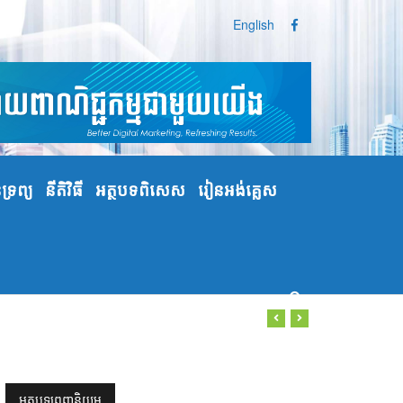
English
្រព្យ
នីតិវិធី
អត្ថបទពិសេស
រៀនអង់គ្លេស
អត្ថបទពេញនិយម