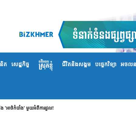
ំនិត
សេដ្ឋកិច្ច
ជីវិតនិងសង្គម
បច្ចេកវិទ្យា
អចលនទ
 'អាថ៌កំបាំង' មួយអំពីការដួល!