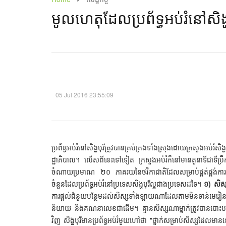
មូលហេតុ​ដែល​ប្រព័ទ្ធអប់រំនៅ​សិង
05 Jul 2016 23:55:09
ប្រព័ន្ធអប់រំនៅសិង្ហបុរីត្រូវបានគ្រប់គ្រងទាំងស្រុងដោយក្រសួងអប់រំស
ដ្ឋាភិបាល។ លើសពីនេះទៅទៀត ក្រសួងអប់រំក៏នៅមានតួនាទីជាទីប
ចំណាយប្រមាណ ២០ ភាគរយនៃថវិកាជាតិដែលសម្រាប់ផ្គត់ផ្គង់ការអប
ចំនួនដែលប្រព័ទ្ធអប់រំនៅប្រទេសសិង្ហបុរីល្អជាងប្រទេសដទៃ។
១) សិស
ការផ្តល់ជំនួយបន្ថែមដល់សិស្សទាំងឡាយណាដែលតាមមិនទាន់មេរៀនឬតា
និយាយ និងគណនាលេខជាដើម។ គ្មានសិស្សណាម្នាក់ត្រូវបានបោះបង
វិញ សិង្ហបុរីមានប្រព័ទ្ធអប់រំមួយហៅថា "ថ្នាក់សម្រាប់សិស្ស