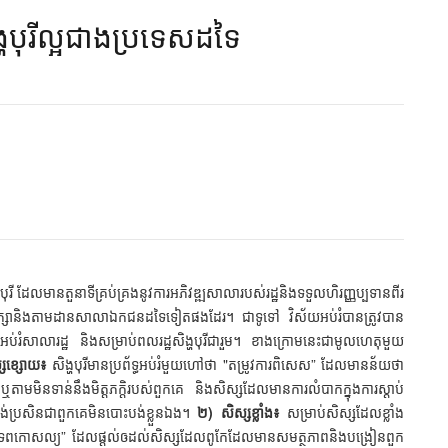
្ហបុរីល្អជាងប្រទេសដទៃ​​
ិង្ហបុរី ដែលមានតួនាទីគ្រប់គ្រងនូវការអភិវឌ្ឍសាលារបស់រដ្ឋនិងទទួលហិរញ្ញប្បទានពីរ
្រឹក្សានិងតាមដានសាលាឯកជនដទៃទៀតផងដែរ។ ជាទូទៅ វិស័យអប់រំបានត្រូវបាន
់រំសាលារដ្ឋ និងសម្រាប់ពលរដ្ឋសិង្ហបុរីជារួម។ ខាងក្រោមនេះជាមូលហេតុមួយ
្សខ្សោយ៖
សិង្ហបុរីមានប្រព័ទ្ធអប់រំមួយហៅថា "តម្រូវការពិសេស” ដែលមានន័យថា
មមិនទាន់នឹងមិត្តភក្តិរបស់ពួកគេ និងសិស្សដែលមានការលំបាកក្នុងការស្ដាប់
់ប្រសិនជាពួកគេមិនបោះបង់ខ្លួនឯង។
២) សិស្សខ្លាំង៖
សម្រាប់សិស្សដែលខ្លាំង
ដែលមានទេពកោសល្យ” ដែលផ្តល់ឲដល់សិស្សដែលពូកែដែលមានសមត្ថភាពនិងបង្រៀនពួក