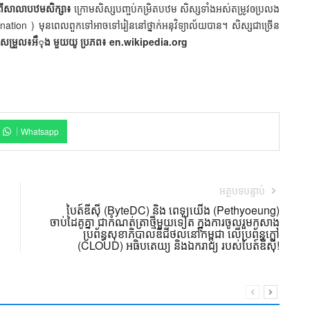
ីសាលាបឋមសិក្សា៖
ក្រោមសិស្សបញ្ចប់កម្រិតបឋម សិស្សទាំងអស់តម្រូវឲប្រលង
ation ) មុនពេលពួកទៅអាចទៅរៀននៅថ្នាក់អនុវិទ្យាល័យបាន។ សិស្សជាច្រើន
រែសម្រួល៖អឹុង មួយយូ
ប្រភព៖ en.wikipedia.org
Whatsapp
អត្ថបទបន្ទាប់
បៃត៍ឌីស៊ី (ByteDC) និង ពេទ្យយើង (Pethyoeung)
ចាប់ដៃគូគ្នា ជាកំណត់ត្រាថ្មីមួយទៀត ក្នុងការចូលរួមកសាង
ប្រព័ន្ធសុខាភិបាលឌីជីថល​នៅកម្ពុជា លើប្រព័ន្ធក្លៅ
(CLOUD) អធិបតេយ្យ និងឯករាជ្យ របស់បៃត៍ឌីស៊ី!