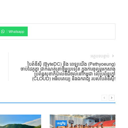
Whatsapp
អត្ថបទបន្ទាប់
បៃត៍ឌីស៊ី (ByteDC) និង ពេទ្យយើង (Pethyoeung)
ចាប់ដៃគូគ្នា ជាកំណត់ត្រាថ្មីមួយទៀត ក្នុងការចូលរួមកសាង
ប្រព័ន្ធសុខាភិបាលឌីជីថល​នៅកម្ពុជា លើប្រព័ន្ធក្លៅ
(CLOUD) អធិបតេយ្យ និងឯករាជ្យ របស់បៃត៍ឌីស៊ី!
ឧ
សេដ្ឋកិច្ច