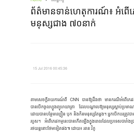
ព័ត៌មាន​ទាន់ហេតុការណ៍៖ អំពើ​ភេរវ
មនុស្ស​ជាង​​ ៧០​នាក់​​
15 Jul 2016 00:45:36
តាមសេចក្ដីរាយការណ៍ពី CNN បានឱ្យដឹងថា មានករណីអំពើភេរវក
បានបើកចូលហ្វូងព្យុហយាត្រា ដែលបណ្ដាលឱ្យមនុស្សស្លាប់ប្រម
ដោយបានបន្ថែមល្បឿន បុក និងកិនមនុស្សតែម្ដង។ អ្នកបើកបរត្រូវប
របួស។ អំពើភេរវកម្មនេះបានកើតឡើងក្នុងពេលដែលប្រទេសបារាំងប្រារព
រថយន្តនោះថែមទៀតផង៕ ដោយ៖ រតនៈវិភូ