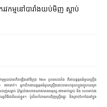
កម្ម​នៅ​បារាំង​យប់​មិញ​ ​ស្លាប់​
ម្មមួយបានកើតឡើងនៅទីក្រុង Nice ប្រទេសបារាំង គឺរថយន្តធុនធំមួយគ្រឿង
ាណ ៧៣នាក់។ អ្នកបើករថយន្តធុនធំមួយគ្រឿងនោះបានបកចូលហ្វូងព្យុហយាត្រា
ានបាញ់សម្លាប់ ប៉ុន្តែយ៉ាងហោចណាស់មានមនុស្ស ៧៣នាក់ស្លាប់ និង ១០០នាក់រង
្ធពិធីជាតិរបស់ខ្លួន។ ប៉ូលិសក៏បានរកឃើញគ្រឿងផ្ទុះ និងគ្រាប់បែកដៃនៅក្នុង