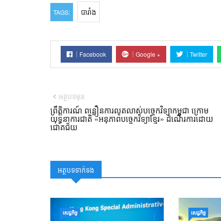
បារាំង
TAGS:
Facebook
Google +
Twitter
អត្ថបទមុន
ព្រឹត្តិការណ៍ ពន្លឿនការលូតលាស់បច្ចេកវិទ្យាកម្ពុជា ក្រោម
យុទ្ធនាការជាតិ «អនុភាពបច្ចេកវិទ្យាខ្មែរ» ដំណើរការដោយ
ជោគជ័យ
អត្ថបទទាក់ទង
សេដ្ឋកិច្ច
សេដ្ឋកិច្ច