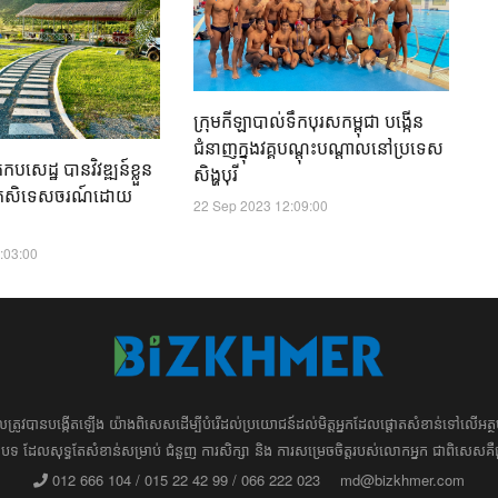
ទ្
ក
01
ក្រុមកីឡាបាល់ទឹកបុរសកម្ពុជា បង្កើន
ជំនាញក្នុងវគ្គបណ្តុះបណ្តាលនៅប្រទេស
សេដ្ឋ​ បានវិវឌ្ឍន៍ខ្លួន
សិង្ហបុរី
ងកសិទេសចរណ៍ដោយ
22 Sep 2023 12:09:00
:03:00
ដែល​​​ត្រូវ​បាន​បង្កើតឡើង យ៉ាង​ពិសេស​​ដើម្បី​បំរើ​ដល់​ប្រយោជន៍​​​ដល់​មិត្ត​អ្នក​ដែល​ផ្ដោត​សំខាន់​ទៅ​លើ​
រ​​អត្ថបទ​​ ដែល​សុទ្ធតែ​សំខាន់​សម្រាប់​ ជំនួញ​ ការសិក្សា​ ​និង ការ​សម្រេច​ចិត្ត​របស់​​លោក​អ្នក​ ជាពិសេស​​គឺ
012 666 104 / 015 22 42 99 / 066 222 023
md@bizkhmer.com