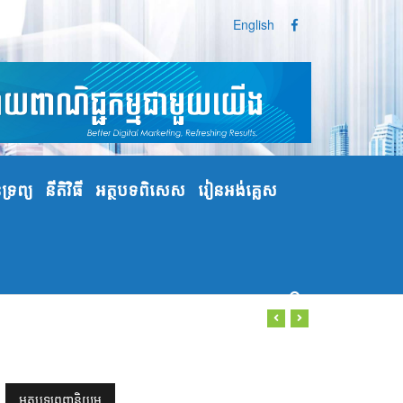
English
្រព្យ
នីតិវិធី
អត្ថបទពិសេស
រៀនអង់គ្លេស
អត្ថបទពេញនិយម