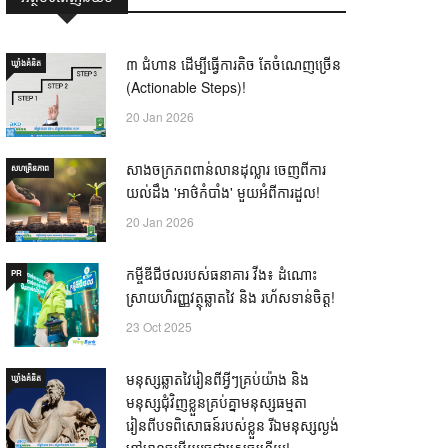
៣ ជំហាន ដើម្បីធ្វើការតិច តែចំណេញច្រើន
ឃ្លាំង​គំនិត
(Actionable Steps)!
20 Jan 2026
សាងចក្រភពពាន់លានដុល្លារ ចេញពីការ
សហគ្រិនភាព
យល់ដឹង 'អាថ៌កំបាំង' មួយអំពីការដួល!
20 Jan 2026
កម្ចីឌីជីថលរបស់ធនាគារ វីង៖ ដំណោះ
PR
ស្រាយហិរញ្ញវត្ថុឆ្លាតវៃ និង រហ័សទាន់ចិត្ត!
23 Oct 2025
មនុស្សឆ្លាតវៃរៀនពីអ្វីៗគ្រប់យ៉ាង និង
ឃ្លាំង​គំនិត
មនុស្សជុំវិញខ្លួនគ្រប់គ្នាមនុស្សធម្មតា
រៀនពីបទពិសោធន៍របស់ខ្លួន រីឯមនុស្សល្ងង់
ខ្លៅមានចម្លើយរួចជាស្រេចហើយ! —