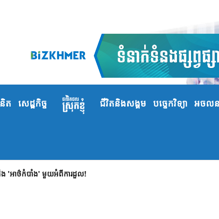
ំនិត
សេដ្ឋកិច្ច
ជីវិតនិងសង្គម
បច្ចេកវិទ្យា
អចលនទ
 'អាថ៌កំបាំង' មួយអំពីការដួល!