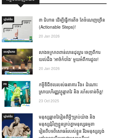
៣ ជំហាន ដើម្បីធ្វើការតិច តែចំណេញច្រើន
ឃ្លាំង​គំនិត
(Actionable Steps)!
20 Jan 2026
សាងចក្រភពពាន់លានដុល្លារ ចេញពីការ
សហគ្រិនភាព
យល់ដឹង 'អាថ៌កំបាំង' មួយអំពីការដួល!
20 Jan 2026
កម្ចីឌីជីថលរបស់ធនាគារ វីង៖ ដំណោះ
PR
ស្រាយហិរញ្ញវត្ថុឆ្លាតវៃ និង រហ័សទាន់ចិត្ត!
23 Oct 2025
មនុស្សឆ្លាតវៃរៀនពីអ្វីៗគ្រប់យ៉ាង និង
ឃ្លាំង​គំនិត
មនុស្សជុំវិញខ្លួនគ្រប់គ្នាមនុស្សធម្មតា
រៀនពីបទពិសោធន៍របស់ខ្លួន រីឯមនុស្សល្ងង់
ខ្លៅមានចម្លើយរួចជាស្រេចហើយ! —