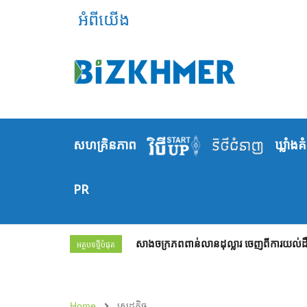
អំពីយើង
សហគ្រិនភាព
ឃ្លាំង​គ
PR
សាងចក្រភពពាន់លានដុល្លារ ចេញពីការយល់ដឹង
អត្ថបទថ្មីបំផុត
Home
សេដ្ឋកិច្ច