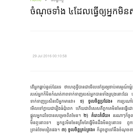
ចំណុច​ទាំង ​៤​ដែល​ធ្វើ​ឲ្យ​អ្នក​មិ
29 Jul 2016 00:10:58
តើអ្នកធ្លាប់ឆ្ងល់ដែរទេ ថាហេតុអ្វីបានជាមើលទៅគួរឲ្យចាប់អារម្មណ
របស់អ្នកក៏មិនកំណត់ភាពទាក់ទាញរបស់អ្នកបានទាំងស្រុងនោះដែរ
ទាក់ទាញប្រសិនបើអ្នកមានវា៖
១) ចូលចិត្តប្រជែង៖
ការប្រណាំ
មើលទៅក្លាយជារឿងធំដុំពេក ហើយជាពិសេសគឺពួកគេមិនមែនធ្វើដោ
ផ្ដួលអ្នកដទៃបានសម្រេចពិតមែន។
២) គំរោះគំរើយ៖
នរណាៗក៏ចូលច
មិនឮនោះទេ។ អ្នកខ្លះមិនមែនត្រឹមតែធ្វើមិនដឹងមិនឮនោះទេ ពួក
ទ្រាន់ថែមទៀតផង។
៣) ចូលចិត្តគ្រប់គ្រង៖
ក៏ដូចគ្នាទៅនឹងចំណុចខា