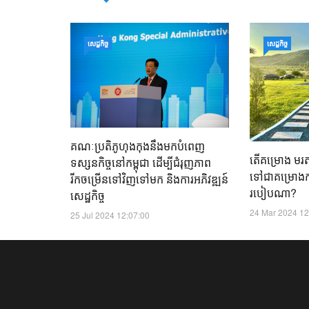
សេដ្ឋកិច្ច
សេដ្ឋកិច្ច
គណៈប្រតិភូហុងកុងនឹងមកបំពេញ
តើគម្រោង មរតកប
ទស្សនកិច្ចនៅកម្ពុជា ដើម្បីជំរុញភាព
ទៅជាគម្រោ
រីកចម្រើនទៅវិញទៅមក និងការអភិវឌ្ឍន៍
របៀប​ណា?
សេដ្ឋកិច្ច
24 Mar 2024 12
25 Jul 2024 12:07:00