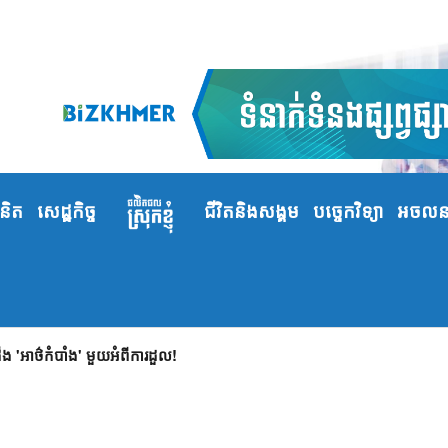
ំនិត
សេដ្ឋកិច្ច
ជីវិតនិងសង្គម
បច្ចេកវិទ្យា
អចលនទ
 'អាថ៌កំបាំង' មួយអំពីការដួល!