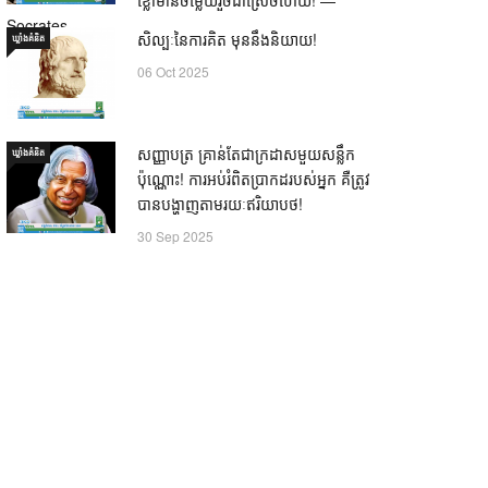
Socrates
សិល្បៈនៃការគិត មុននឹងនិយាយ!
ឃ្លាំង​គំនិត
21 Oct 2025
06 Oct 2025
សញ្ញាបត្រ គ្រាន់តែជាក្រដាសមួយសន្លឹក
ឃ្លាំង​គំនិត
ប៉ុណ្ណោះ! ការអប់រំពិតប្រាកដរបស់អ្នក គឺត្រូវ
បានបង្ហាញតាមរយៈឥរិយាបថ!
30 Sep 2025