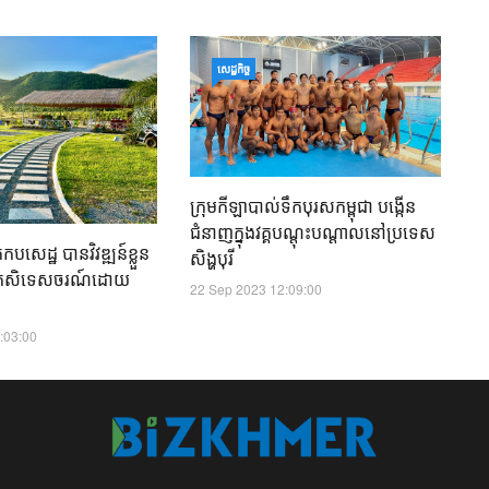
ឧ
សេដ្ឋកិច្ច
ទ្
ក
01
ក្រុមកីឡាបាល់ទឹកបុរសកម្ពុជា បង្កើន
ជំនាញក្នុងវគ្គបណ្តុះបណ្តាលនៅប្រទេស
សេដ្ឋ​ បានវិវឌ្ឍន៍ខ្លួន
សិង្ហបុរី
ងកសិទេសចរណ៍ដោយ
22 Sep 2023 12:09:00
:03:00