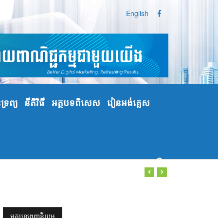
English
្រព្យ
នីតិវិធី
អត្ថបទពិសេស
រៀនអង់គ្លេស
អត្ថបទពេញនិយម