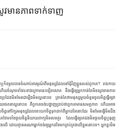
ន​សូវ​មាន​ភាព​ទាក់​ទាញ​
៍ម្ល៉េះឬក៏ទទួលបានចំណាប់អារម្មណ៍ពីមនុស្សដែលនៅជុំវិញខ្លួនរបស់ពួកគេ? រាងកាយ
 ហើយចំណុចទាំង៤ខាងក្រោមនេះទៀតសោត នឹងធ្វើឲ្យអ្នកកាន់តែមិនសូវមានភាព
ងប្រជែងមិនមែនជារឿងមិនល្អនោះទេ គ្រាន់តែថាមនុស្សមួយចំនួនចូលចិត្តធ្វើឲ្យវា
យចេតនាល្អនោះទេ គឺពួកគេចង់បង្ហាញប្រាប់ថាពួកគេមានសមត្ថភាព ហើយអាច
ិត្តនៅក្បែរមនុស្សដែលចេះយកចិត្តទុកដាក់ពីអ្នកដទៃនោះដែរ មិនមែនធ្វើមិនដឹង
គេថែមទាំងចូលចិត្តនិយាយពាក្យមិនសមគួរ ដែលធ្វើឲ្យគេឯងមិនចូលចិត្តឬធុញ
ងលើ ដោយគ្មាននរណាម្នាក់ចង់ឲ្យអ្នកដទៃមកគ្រប់គ្រងលើខ្លួននោះទេ។ អ្នកខ្លះមិន