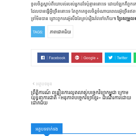
ចូលចិត្តស្ដាប់ពីយោបល់របស់អ្នកដទៃប៉ុន្មាននោះទេ ដោយឡែកគឺពួកគេចូល
ដែលបានធ្វើអ្វីច្រើននោះទេ តែពួកគេចូលចិត្តចំណាយពេលរអ៊ូច្រើនឥតប
ទ្រាំមិនបាន ព្រោះពួកគេរអ៊ូសឹងតែគ្រប់រឿងរ៉ាវទៅហើយ៕
ប្រែសម្រួល៖ 
ភាពជោគជ័យ
TAGS:
Facebook
Google +
Twitter
អត្ថបទមុន
ព្រឹត្តិការណ៍ ពន្លឿនការលូតលាស់បច្ចេកវិទ្យាកម្ពុជា ក្រោម
យុទ្ធនាការជាតិ «អនុភាពបច្ចេកវិទ្យាខ្មែរ» ដំណើរការដោយ
ជោគជ័យ
អត្ថបទទាក់ទង