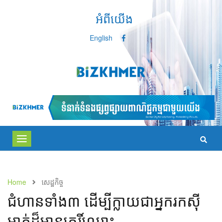
អំពីយើង
English
Toggle
navigation
Home
សេដ្ឋកិច្ច
ជំហាន​ទាំង​៣​​​ ដើម្បី​ក្លាយ​ជា​អ្នក​រកស៊ី​
ម្នាក់​ដ៏​មាន​កេរ្តិ៍ឈ្មោះ​​​