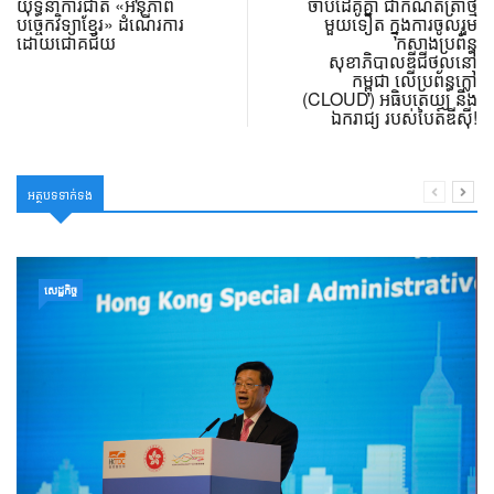
យុទ្ធនាការជាតិ «អនុភាព
ចាប់ដៃគូគ្នា ជាកំណត់ត្រាថ្មី
បច្ចេកវិទ្យាខ្មែរ» ដំណើរការ
មួយទៀត ក្នុងការចូលរួម
ដោយជោគជ័យ
កសាងប្រព័ន្ធ
សុខាភិបាលឌីជីថល​នៅ
កម្ពុជា លើប្រព័ន្ធក្លៅ
(CLOUD) អធិបតេយ្យ និង
ឯករាជ្យ របស់បៃត៍ឌីស៊ី!
អត្ថបទទាក់ទង
សេដ្ឋកិច្ច