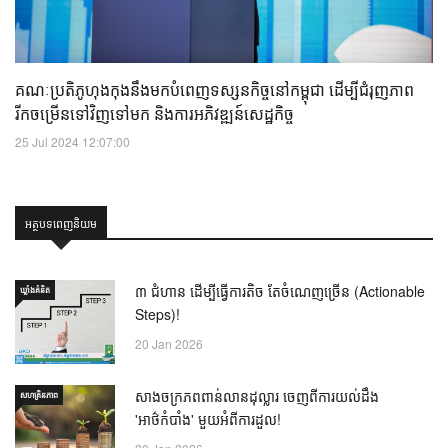
គណៈប្រតិភូហុងកុងនឹងមកបំពេញទស្សនកិច្ចនៅកម្ពុជា ដើម្បីជំរុញភាព
រីកចម្រើនទៅវិញទៅមក និងការអភិវឌ្ឍន៍សេដ្ឋកិច្ច
25 Jul 2024 12:07:00
អត្ថបទពេញនិយម
៣ ជំហាន ដើម្បីធ្វើការតិច តែចំណេញច្រើន (Actionable
ឃ្លាំង​គំនិត
Steps)!
20 Jan 2026
សាងចក្រភពពាន់លានដុល្លារ ចេញពីការយល់ដឹង
សហគ្រិនភាព
'អាថ៌កំបាំង' មួយអំពីការដួល!