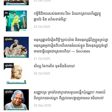
20 Jan 2026
កម្ចីឌីជីថលរបស់ធនាគារ វីង៖ ដំណោះស្រាយហិរញ្ញវត្ថុ
PR
ឆ្លាតវៃ និង រហ័សទាន់ចិត្ត!
23 Oct 2025
មនុស្សឆ្លាតវៃរៀនពីអ្វីៗគ្រប់យ៉ាង និងមនុស្សជុំវិញខ្លួនគ្រប់គ្នា
ឃ្លាំង​គំនិត
មនុស្សធម្មតារៀនពីបទពិសោធន៍របស់ខ្លួន រីឯមនុស្សល្ងង់ខ្លៅ
មានចម្លើយរួចជាស្រេចហើយ! — Socrates
21 Oct 2025
សិល្បៈនៃការគិត មុននឹងនិយាយ!
ឃ្លាំង​គំនិត
06 Oct 2025
សញ្ញាបត្រ គ្រាន់តែជាក្រដាសមួយសន្លឹកប៉ុណ្ណោះ! ការអប់រំ
ឃ្លាំង​គំនិត
ពិតប្រាកដរបស់អ្នក គឺត្រូវបានបង្ហាញតាមរយៈឥរិយាបថ!
30 Sep 2025