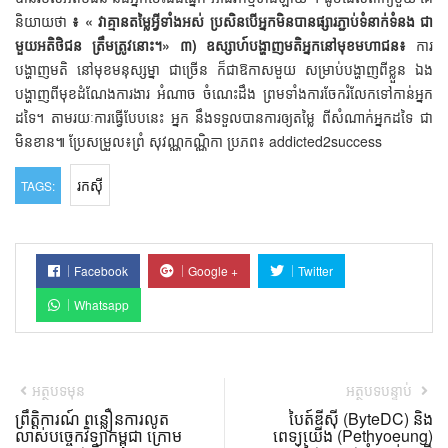
និយាយថា
៖ « វាគ្មានតម្លៃអ្វីទាំងអស់ ប្រសិនបើអ្នកមិនបានផ្សារភ្ជាប់ទំនាក់ទំនង ជា
មួយអតិថិជន ត្រឹមត្រូវនោះ។»
៣) ឧស្សាហ៍បង្ហាញមតិអ្នកនៅមុខមហាជន៖
ការ
បង្ហាញមតិ នៅមុខមនុស្សម្នា ជាច្រើន ក៏ជាឱកាសមួយ សម្រាប់បង្ហាញពីខ្លួន ឯង
បង្ហាញពីមុខដំណែងការងារ អំណាច ចំណេះដឹង ព្រមទាំងការចែករំលែកទៅកាន់អ្នក
ដទៃ។ តាមរយៈការធ្វើបែបនេះ អ្នក នឹងទទួលបានការឲ្យតម្លៃ ពីសំណាក់អ្នកដទៃ ជា
មិនខាន៕ ប្រែសម្រួល៖ព្រំ សុវណ្ណកណ្ណិកា ប្រភព៖ addicted2success
រកស៊ី
TAGS:
Facebook
Google +
Twitter
Whatsapp
អត្ថបទមុន
អត្ថបទបន្ទាប់
ព្រឹត្តិការណ៍ ពន្លឿនការលូត
បៃត៍ឌីស៊ី (ByteDC) និង
លាស់បច្ចេកវិទ្យាកម្ពុជា ក្រោម
ពេទ្យយើង (Pethyoeung)