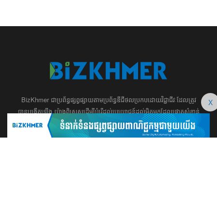
BizKhmer ​ជា​​ប្រព័ន្ធ​ផ្សព្វផ្សាយ​តាម​ប្រព័ន្ធ​ឌីជីថល​​​ប្រកប​ដោយ​វិជ្ជាជីវៈ​ដែល​​​ត្រូវ​
X
បាន​បង្កើតឡើង យ៉ាង​ពិសេស​​ដើម្បី​បំរើ​ដល់​ប្រយោជន៍​​​ដល់​មិត្ត​អ្នក​ដែល​ផ្ដោត​សំខាន់​
ទៅ​លើ​អត្ថបទ​ សហគ្រិន​ភាព អប់រំ ​​អាជីវកម្ម​ ​ការ​វិនិយោគ​ ​អភិវឌ្ឍន៍​អាជីព​ និង​
អចលនទ្រព្យ។ ​ក្រុម​​ការងារ​របស់​យើង​ ​​ មាន​ឆន្ទៈ​​មុតមាំ​​​ក្នុង​​ការ​សរសេរ​​អត្ថបទ​​ ដែល​
សុទ្ធតែ​សំខាន់​សម្រាប់​ ជំនួញ​ ការសិក្សា​ ​និង ការ​សម្រេច​ចិត្ត​របស់​​លោក​អ្នក​ ជា
ពិសេស​​គឺ​​ជួយ​ពង្រឹង​ការ​ត្រិះរិះ ពិចារណា​ ​និង ​ការអភិវឌ្ឍន៍​ធនធាន​មនុស្ស។ ​​​​
012 666 104 / 015 22 42 99 / 066 222 023
md@bizkhmer.com
BizKhmer © 2026 All Rights Reserved