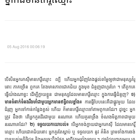
05 Aug 2016 00:06:19
បើសិនអ្នករកស៊ីមានកេរ្តិ៍ឈ្មោះ ល្បី ហើយអ្នកជុំវិញតែងផ្ដល់តម្លៃឲ្យថាជាមនុស្សគំរូ
នោះ ភាគច្រើន ពួកគេ តែងមានភាពជោគជ័យ ក្នុងមុខ ជំនួញជាហូរហែ ។ តើពួកគេ
ធ្វើយ៉ាងណាខ្លះ ដើម្បីក្លាយខ្លួន ជាមនុស្សដែលមានកេរ្តិ៍ឈ្មោះ ក្នុងការធ្វើជំនួញ?
១)
មានទំនាក់ទំនងរឹងមាំជាមួយអ្នកមានឥទ្ធិពលខ្លាំង៖
ការធ្វើបែបនេះគឺជាផ្លូវមួយ ដែល
ជំរុញ អ្នកទៅកាន់កន្លែងខ្ពស់ ហើយ ក៏មានកេរ្តិ៍ឈ្មោះទៅតាមពួកគេដែរ។ ដូច្នេះ អ្នក
ត្រូវ ដឹងថា តើអ្នកគួរដើរជាមួយ នរណាគេ ហើយគួរពង្រឹង ចំណងមិត្តភាពជាមួយ
នរណាគេដែរ?
២) ទទួលយកយោបល់៖
បើអ្នកចង់ក្លាយជាអ្នករកស៊ី ដែលមានកេរ្តិ៍
ឈ្មោះ ហើយជោគជ័យនោះ អ្នកគួរតែស្ដាប់ ឬ ទទួលយក នូវ គំនិត ព្រមទាំងការចង់
បានរបស់អតិថិជន និងអ្នកចេះដឹងផ្នែក អាជីវកម្មទាំងឡាយ ។ ដូចដែលពាក្យមួយ គេ