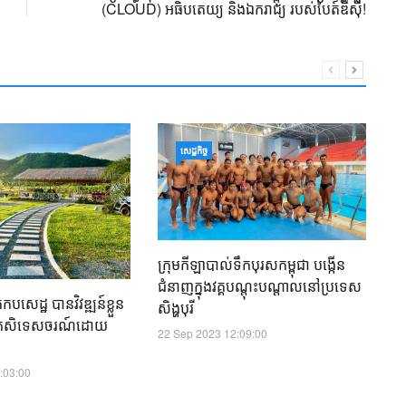
(CLOUD) អធិបតេយ្យ និងឯករាជ្យ របស់បៃត៍ឌីស៊ី!
ឧ
សេដ្ឋកិច្ច
ទ្
ក
01
ក្រុមកីឡាបាល់ទឹកបុរសកម្ពុជា បង្កើន
ជំនាញក្នុងវគ្គបណ្តុះបណ្តាលនៅប្រទេស
សេដ្ឋ​ បានវិវឌ្ឍន៍ខ្លួន
សិង្ហបុរី
ងកសិទេសចរណ៍ដោយ
22 Sep 2023 12:09:00
:03:00