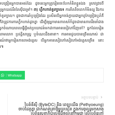
ាចបង្រៀនអ្នកបានអស់ដែរ ដូចនេះអ្នកត្រូវរៀនចេះបែកគំនិតខ្លួនឯង ស្រាវជ្រាវពី
យអ្នកយល់រឹតតែស៊ីជម្រៅ។
៣) ហ្វឹកហាត់ខួរក្បាល៖
ការគិតតិចពេកក៏មិនល្អ រីឯការ
ត់ខួរក្បាល។ ដួចជាការរាំឬច្រៀងដែរ ប្រសិនបើអ្នកចង់ក្លាយជាអ្នកពូកែច្រៀងឬរាំគឺ
ឺវាត្រូវការការហ្វឹកហាត់ដូចគ្នា ដើម្បីឲ្យអ្នកមានភាពសាំក៏ដូចជាមានភាពរឹងមាំជាង
អ្នកចំណាយពេលធ្វើអ្វីអត់ប្រយោជន៍មកជាការអានសៀវភៅវិញទៅ? អ្នកដែលរៀន
រលោមលោក ប្រវត្តិសាស្ត្រ ឬចំណេះដឹងនានា។ ការអានជួយបានច្រើនណាស់ ជា
ណ៍ថាអ្នករៀនភាសាអង់គ្លេស បើអ្នកអានសៀវភៅសៀវភៅអង់គ្លេសច្រើន នោះ
ែរ៕
Whatsapp
អត្ថបទបន្ទាប់
បៃត៍ឌីស៊ី (ByteDC) និង ពេទ្យយើង (Pethyoeung)
ចាប់ដៃគូគ្នា ជាកំណត់ត្រាថ្មីមួយទៀត ក្នុងការចូលរួមកសាង
ប្រព័ន្ធសុខាភិបាលឌីជីថល​នៅកម្ពុជា លើប្រព័ន្ធក្លៅ