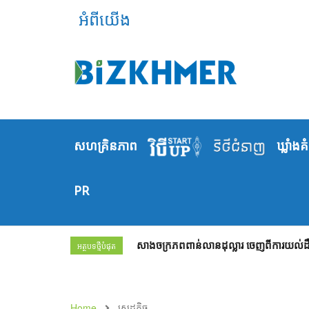
អំពីយើង
សហគ្រិនភាព
ឃ្លាំង​គ
PR
សាងចក្រភពពាន់លានដុល្លារ ចេញពីការយល់ដឹង
អត្ថបទថ្មីបំផុត
Home
សេដ្ឋកិច្ច