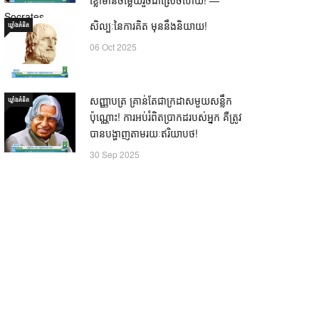
Socrates
សិល្បៈនៃការគិត មុននឹងនិយាយ!
ឃ្លាំង​គំនិត
21 Oct 2025
06 Oct 2025
សញ្ញាបត្រ គ្រាន់តែជាក្រដាសមួយសន្លឹក
ឃ្លាំង​គំនិត
ប៉ុណ្ណោះ! ការអប់រំពិតប្រាកដរបស់អ្នក គឺត្រូវ
បានបង្ហាញតាមរយៈឥរិយាបថ!
30 Sep 2025