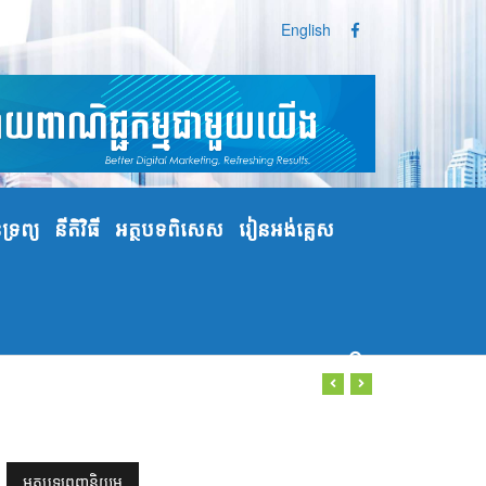
English
្រព្យ
នីតិវិធី
អត្ថបទពិសេស
រៀនអង់គ្លេស
អត្ថបទពេញនិយម