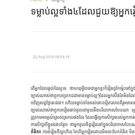
ទម្លាប់ល្អទាំង៤ដែលជួយឱ្យអ្នក
22 Aug 2016 06:54:18
តើអ្នកដែលឆ្ងល់ដែរឬទេ ថាហេតុអ្វីបានជាអ្នកខ្លះក៏រៀនពូកែម្ល៉េះ
ច្បាស់ណាស់ថាពួកគេប្រាកដជាមានទម្លាប់ល្អៗដែលអ្នកសឹងតែមិនដែ
ឃើញសព្វថ្ងៃនេះឯង។ ហើយទម្លាប់ទាំងអស់នោះទៀតសោតគឺរួមមានទម
ច្បាស់ណាស់ថាពួកគេរៀនឆាប់ចូលជាមួយនឹងបរិយាកាសបែបណា ព្រោះថា
ត្រូវការអារម្មណ៍ស្រស់ស្រាយផងដែរ ដែលធ្វើឲ្យការសិក្សារបស់អ្នកកាន់
ការសិក្សាពីខ្លួនឯងបន្ថែម ថាអ្នកចូលចិត្តរៀននៅក្នុងបរិយាកាស
គំនិត៖
ការខំរៀនគឺល្អហើយ តែបើអ្នករៀនដោយមិនចេះបែកគំនិត មិន