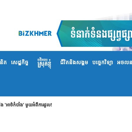
ំនិត
សេដ្ឋកិច្ច
ជីវិតនិងសង្គម
បច្ចេកវិទ្យា
អចលនទ
 'អាថ៌កំបាំង' មួយអំពីការដួល!