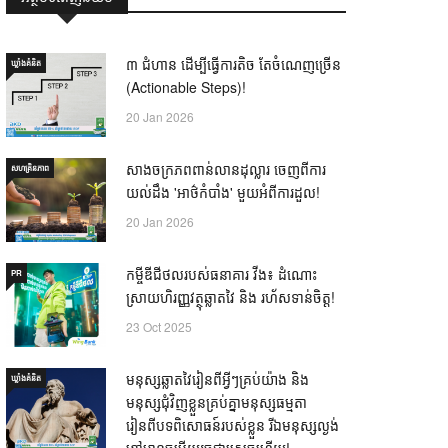
៣ ជំហាន ដើម្បីធ្វើការតិច តែចំណេញច្រើន
ឃ្លាំង​គំនិត
(Actionable Steps)!
20 Jan 2026
សាងចក្រភពពាន់លានដុល្លារ ចេញពីការ
សហគ្រិនភាព
យល់ដឹង 'អាថ៌កំបាំង' មួយអំពីការដួល!
20 Jan 2026
កម្ចីឌីជីថលរបស់ធនាគារ វីង៖ ដំណោះ
PR
ស្រាយហិរញ្ញវត្ថុឆ្លាតវៃ និង រហ័សទាន់ចិត្ត!
23 Oct 2025
មនុស្សឆ្លាតវៃរៀនពីអ្វីៗគ្រប់យ៉ាង និង
ឃ្លាំង​គំនិត
មនុស្សជុំវិញខ្លួនគ្រប់គ្នាមនុស្សធម្មតា
រៀនពីបទពិសោធន៍របស់ខ្លួន រីឯមនុស្សល្ងង់
ខ្លៅមានចម្លើយរួចជាស្រេចហើយ! —