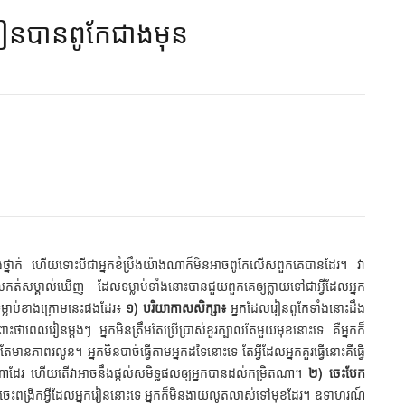
រៀនបានពូកែជាងមុន​
នៅក្នុងថ្នាក់ ហើយទោះបីជាអ្នកខំប្រឹងយ៉ាងណាក៏មិនអាចពូកែលើសពួកគេបានដែរ។ វា
លកត់សម្គាល់ឃើញ ដែលទម្លាប់ទាំងនោះបានជួយពួកគេឲ្យក្លាយទៅជាអ្វីដែលអ្នក
្លាប់ខាងក្រោមនេះផងដែរ៖
១) បរិយាកាសសិក្សា៖
អ្នកដែលរៀនពូកែទាំងនោះដឹង
ពេលរៀនម្ដងៗ អ្នកមិនត្រឹមតែប្រើប្រាស់ខួរក្បាលតែមួយមុខនោះទេ គឺអ្នកក៏
តែមានភាពរលូន។ អ្នកមិនបាច់ធ្វើតាមអ្នកដទៃនោះទេ តែអ្វីដែលអ្នកគួរធ្វើនោះគឺធ្វើ
បែបណាដែរ ហើយតើវាអាចនឹងផ្ដល់សមិទ្ធផលឲ្យអ្នកបានដល់កម្រិតណា។
២) ចេះបែក
ចេះពង្រីកអ្វីដែលអ្នករៀននោះទេ អ្នកក៏មិនងាយលូតលាស់ទៅមុខដែរ។ ឧទាហរណ៍