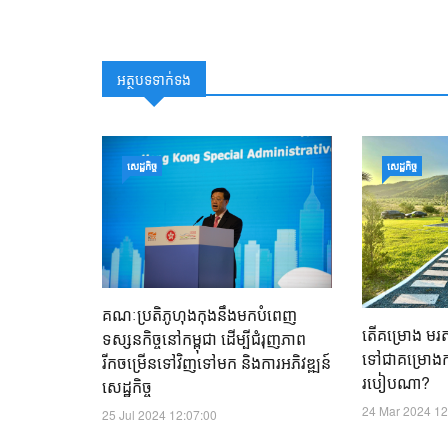
អត្ថបទទាក់ទង
សេដ្ឋកិច្ច
សេដ្ឋកិច្ច
គណៈប្រតិភូហុងកុងនឹងមកបំពេញ
តើគម្រោង មរតកប
ទស្សនកិច្ចនៅកម្ពុជា ដើម្បីជំរុញភាព
ទៅជាគម្រោ
រីកចម្រើនទៅវិញទៅមក និងការអភិវឌ្ឍន៍
របៀប​ណា?
សេដ្ឋកិច្ច
24 Mar 2024 12
25 Jul 2024 12:07:00