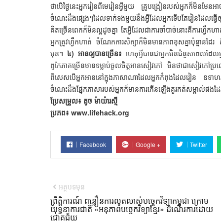
ថាបើថ្ងៃនេះអ្នករៀនពីមេរៀនអ្វីមួយ គ្រូបង្រៀនរបស់អ្នកក៏មិនមែនអ
ចំណេះដឹងផ្សេងៗដែលទាក់ទងមួយនឹងអ្វីដែលអ្នកទើបតែរៀនដែលធ្វើឲ្
គិតច្រើនពេកក៏មិនល្អដូចគ្នា តែអ្វីដែលជាការចាំបាច់នោះគឺការហ្វឹកហា
អ្នកត្រូវហ្វឹកហាត់ ចំណែកការសិក្សាក៏មិនមានភាពខុសគ្នាប៉ុន្មានដែរ គ
មុន។
៤) អានឲ្យបានច្រើន៖
ហេតុអ្វីបានជាអ្នកមិនជំនួសពេលដែល
ពូកែភាគច្រើនមានទម្លាប់ចូលចិត្តអានសៀវភៅ មិនថាជាសៀវភៅប្
ពិសេសបើអ្នកអាននៅក្នុងភាសាណាដែលអ្នកកំពុងដែលរៀន ឧទាហរ
ចំណេះដឹងផ្នែកភាសារបស់អ្នកក៏មានការកើនឡើងគួរកត់សម្គាល់ផងដ
ប្រែសម្រួល៖ តូច ម៉ាយ៉ារស្មី
ប្រភព៖ www.lifehack.org
Facebook
Google +
Twitter
អត្ថបទមុន
ព្រឹត្តិការណ៍ ពន្លឿនការលូតលាស់បច្ចេកវិទ្យាកម្ពុជា ក្រោម
យុទ្ធនាការជាតិ «អនុភាពបច្ចេកវិទ្យាខ្មែរ» ដំណើរការដោយ
ជោគជ័យ