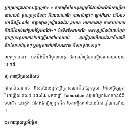
អ្នកស្រាវជ្រាវបានបង្ហាញថា៖ « ភាគច្រើននៃមនុស្សស្រីដែលតែងតែបែកញើស
ពេលយប់ ខុសប្រក្រតីនោះ គឺដោយសារតែ ការអស់រដូវ។ ក្រៅពីនោះ វាក៏អាច
មកពីឥទ្ធិពលនៃ កត្តាផ្សេងៗទៀតផងដែរ រួមមាន អាកាសធាតុ ការតមអាហារ
និងជីវិតរស់នៅប្រចាំថ្ងៃផងដែរ»។ តែ​មិន​មែនមាន​តែ មនុស្ស​ស្រី​ទេ​ដែ​លកំពុង​
ជួប​ប្រទះ​នូវ​អាការៈបែក​ញើស​នៅពេល​យប់​ សូម្បី​បុរស​ក៏​មាន​ដែរ​ហើយ​វា​ក៏​
មិនមែន​នៅ​សុខៗ ឬ​ធម្ម​តាទៅ​ជា​បែបនេះទេ គឺ​​មាន​មូល​ហេតុ​។
ខាងក្រោមនេះ អ្នកនឹងដឹងពីមូលហេតុ ដែលនាំឲ្យបែកញើសពេលយប់ខុស
ប្រក្រតី
១) ការប្រើប្រាស់ឱសថ
ជាការពិតណាស់ ឱសថដែលអ្នកប្រើប្រាស់នោះក៏ជាផ្នែកមួយ ដែលធ្វើឲ្យអ្នក
បែកញើសពេលយប់ផងដែរ ដូចជាថ្នាំ
Tamoxifan
សម្រាប់អ្នកដែលមានជំងឺ
មហារីក បេះដូង វាតែងតែធ្វើឲ្យអ្នកផឹក បែកញើសនៅពេលពិសាថ្នាំនោះហើយ
។
២) ការផ្លាស់ប្ដូរអ័រម៉ូន