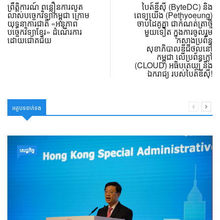
ព្រឹត្តិការណ៍ ពន្លឿនការលូត
បៃត៍ឌីស៊ី (ByteDC) និង
លាស់បច្ចេកវិទ្យាកម្ពុជា ក្រោម
ពេទ្យយើង (Pethyoeung)
យុទ្ធនាការជាតិ «អនុភាព
ចាប់ដៃគូគ្នា ជាកំណត់ត្រាថ្មី
បច្ចេកវិទ្យាខ្មែរ» ដំណើរការ
មួយទៀត ក្នុងការចូលរួម
ដោយជោគជ័យ
កសាងប្រព័ន្ធ
សុខាភិបាលឌីជីថល​នៅ
កម្ពុជា លើប្រព័ន្ធក្លៅ
(CLOUD) អធិបតេយ្យ និង
ឯករាជ្យ របស់បៃត៍ឌីស៊ី!
អត្ថបទទាក់ទង
សេដ្ឋកិច្ច