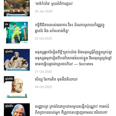
'អាថ៌កំបាំង' មួយអំពីការដួល!
20 Jan 2026
កម្ចីឌីជីថលរបស់ធនាគារ វីង៖ ដំណោះស្រាយហិរញ្ញវត្ថុ
PR
ឆ្លាតវៃ និង រហ័សទាន់ចិត្ត!
23 Oct 2025
មនុស្សឆ្លាតវៃរៀនពីអ្វីៗគ្រប់យ៉ាង និងមនុស្សជុំវិញខ្លួនគ្រប់គ្នា
ឃ្លាំង​គំនិត
មនុស្សធម្មតារៀនពីបទពិសោធន៍របស់ខ្លួន រីឯមនុស្សល្ងង់ខ្លៅ
មានចម្លើយរួចជាស្រេចហើយ! — Socrates
21 Oct 2025
សិល្បៈនៃការគិត មុននឹងនិយាយ!
ឃ្លាំង​គំនិត
06 Oct 2025
សញ្ញាបត្រ គ្រាន់តែជាក្រដាសមួយសន្លឹកប៉ុណ្ណោះ! ការអប់រំ
ឃ្លាំង​គំនិត
ពិតប្រាកដរបស់អ្នក គឺត្រូវបានបង្ហាញតាមរយៈឥរិយាបថ!