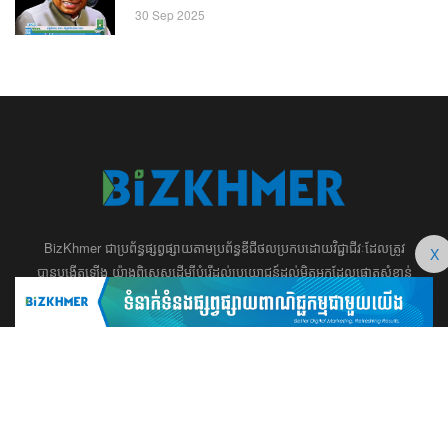
30 Sep 2025
BizKhmer ​ជា​​ប្រព័ន្ធ​ផ្សព្វផ្សាយ​តាម​ប្រព័ន្ធ​ឌីជីថល​​​ប្រកប​ដោយ​វិជ្ជាជីវៈ​ដែល​​​ត្រូវ​
X
បាន​បង្កើតឡើង យ៉ាង​ពិសេស​​ដើម្បី​បំរើ​ដល់​ប្រយោជន៍​​​ដល់​មិត្ត​អ្នក​ដែល​ផ្ដោត​សំខាន់​
ទៅ​លើ​អត្ថបទ​ សហគ្រិន​ភាព អប់រំ ​​អាជីវកម្ម​ ​ការ​វិនិយោគ​ ​អភិវឌ្ឍន៍​អាជីព​ និង​
អចលនទ្រព្យ។ ​ក្រុម​​ការងារ​របស់​យើង​ ​​ មាន​ឆន្ទៈ​​មុតមាំ​​​ក្នុង​​ការ​សរសេរ​​អត្ថបទ​​ ដែល​
សុទ្ធតែ​សំខាន់​សម្រាប់​ ជំនួញ​ ការសិក្សា​ ​និង ការ​សម្រេច​ចិត្ត​របស់​​លោក​អ្នក​ ជា
ពិសេស​​គឺ​​ជួយ​ពង្រឹង​ការ​ត្រិះរិះ ពិចារណា​ ​និង ​ការអភិវឌ្ឍន៍​ធនធាន​មនុស្ស។ ​​​​
012 666 104 / 015 22 42 99 / 066 222 023
md@bizkhmer.com