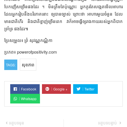
បែកញើសច្រើនផងដែរ ។ មិនត្រឹមតែប៉ុណ្ណោះ អ្នកគួរតែសង្កេតមើលអាហារ
ដែលអ្នករៀបនឹងបរិភោគនោះ ឲ្យបានច្បាស់ ព្រោះថា អាហារមួយចំនួន ដែល
មានជាតិហឺរ និងជាតិខ្លាញ់ច្រើនពេក វាក៏អាចធ្វើឲ្យរាងកាយរបស់អ្នកពិបាក
ទ្រាំទ្រ ផងដែរ៕
ប្រែសម្រួល៖ ព្រំ សុវណ្ណកណ្ណិកា
ប្រភព៖ powerofpositivity.com
សុខភាព
TAGS:
Facebook
Google +
Twitter
Whatsapp
អត្ថបទមុន
អត្ថបទបន្ទាប់