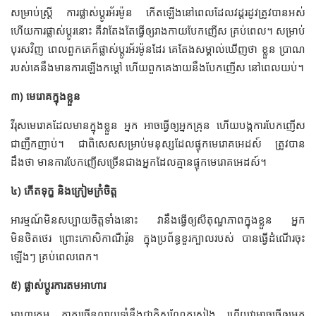
សម្រាប់ស្រ្ដី ការផ្លាស់ប្ដូរអ័រម៉ូន កើតឡើងនៅពេលដែលវដ្ដរដូវត្រូវបានអស់
ហើយការផ្លាស់ប្ដូរនោះ គឺវាតែងតែធ្វើឲ្យរាងកាយបែកញើស គ្រប់ពេល។ សម្រាប់
បុរសវិញ ពេលពួកគេក៏ផ្លាស់ប្ដូរអ័រម៉ូនដែរ គេតែងសម្គាល់ឃើញថា ខ្លួន ប្រាណ
របស់គេនឹងមានការឡើងកម្ដៅ ហើយពួកគេងាយនឹងបែកញើស នៅពេលយប់។
៣) មេរោគក្នុងខ្លួន
វីរុសមេរោគដែលមានក្នុងខ្លួន អ្នក អាចធ្វើឲ្យអ្នកគ្រុន ហើយបង្កការបែកញើស
ជាញឹកញាប់។ ជាពិសេសសម្រាប់មនុស្សដែលផ្ទុកមេរោគអេដស៍ ត្រូវបាន
ដឹងថា មានការបែកញើសច្រើនជាងអ្នកដែលគ្មានផ្ទុកមេរោគអេដស៍។
៤) កើតទុក្ខ និងក្រៀមក្រំចិត្ត
អារម្មណ៍មិនសប្បាយចិត្តទាំងនោះ វានឹងធ្វើឲ្យសីតុណ្ហភាពក្នុងខ្លួន អ្នក
មិនថិតថេរ ព្រោះកោសិកាណឺរ៉ូន ក្នុងប្រព័ន្ធខួរក្បាលរបស់ បានធ្វើដំណើរចុះ
ឡើងៗ គ្រប់ពេលពេក។
៥) ផ្លាស់ប្ដូរការតមអាហារ
អាហារតម ភាគច្រើនលាយឡំនឹងជាតិសណ្ដែកសៀង ហើយវាអាចធ្វើឲ្យអ្នក