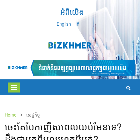
អំពីយើង
English
Toggle
navigation
Home
សេដ្ឋកិច្ច
ចេះតែបែកញើសពេលយប់មែនទេ?
ដឹងថាមកពីមូលហេតុអ្វីអត់?​