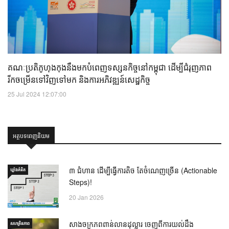
គណៈប្រតិភូហុងកុងនឹងមកបំពេញទស្សនកិច្ចនៅកម្ពុជា ដើម្បីជំរុញភាព
រីកចម្រើនទៅវិញទៅមក និងការអភិវឌ្ឍន៍សេដ្ឋកិច្ច
25 Jul 2024 12:07:00
អត្ថបទពេញនិយម
៣ ជំហាន ដើម្បីធ្វើការតិច តែចំណេញច្រើន (Actionable
ឃ្លាំង​គំនិត
Steps)!
20 Jan 2026
សាងចក្រភពពាន់លានដុល្លារ ចេញពីការយល់ដឹង
សហគ្រិនភាព