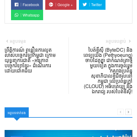
Facebook
Google +
Twitter
Whatsapp
អត្ថបទមុន
អត្ថបទបន្ទាប់
ព្រឹត្តិការណ៍ ពន្លឿនការលូត
បៃត៍ឌីស៊ី (ByteDC) និង
លាស់បច្ចេកវិទ្យាកម្ពុជា ក្រោម
ពេទ្យយើង (Pethyoeung)
យុទ្ធនាការជាតិ «អនុភាព
ចាប់ដៃគូគ្នា ជាកំណត់ត្រាថ្មី
បច្ចេកវិទ្យាខ្មែរ» ដំណើរការ
មួយទៀត ក្នុងការចូលរួម
ដោយជោគជ័យ
កសាងប្រព័ន្ធ
សុខាភិបាលឌីជីថល​នៅ
កម្ពុជា លើប្រព័ន្ធក្លៅ
(CLOUD) អធិបតេយ្យ និង
ឯករាជ្យ របស់បៃត៍ឌីស៊ី!
អត្ថបទទាក់ទង