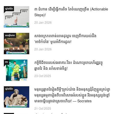
៣ ជំហាន ដើម្បីធ្វើការតិច តែចំណេញច្រើន (Actionable
ឃ្លាំង​គំនិត
Steps)!
20 Jan 2026
សាងចក្រភពពាន់លានដុល្លារ ចេញពីការយល់ដឹង
សហគ្រិនភាព
'អាថ៌កំបាំង' មួយអំពីការដួល!
20 Jan 2026
កម្ចីឌីជីថលរបស់ធនាគារ វីង៖ ដំណោះស្រាយហិរញ្ញវត្ថុ
PR
ឆ្លាតវៃ និង រហ័សទាន់ចិត្ត!
23 Oct 2025
មនុស្សឆ្លាតវៃរៀនពីអ្វីៗគ្រប់យ៉ាង និងមនុស្សជុំវិញខ្លួនគ្រប់គ្នា
ឃ្លាំង​គំនិត
មនុស្សធម្មតារៀនពីបទពិសោធន៍របស់ខ្លួន រីឯមនុស្សល្ងង់ខ្លៅ
មានចម្លើយរួចជាស្រេចហើយ! — Socrates
21 Oct 2025