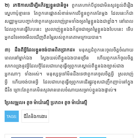
២) រកឱកាសដើម្បីអភិវឌ្ឍខ្លួនជានិច្ច៖
ពួកគេហាក់បីដូចជាមិនសូវខ្វល់ពីរឿង
ស្នេហាប៉ុន្មានទេ តែពួកគេផ្ដោតសំខាន់មកលើខ្លួនពួកគេតែម្ដង ដែលនេះក៏ជា
សញ្ញាមួយបញ្ជាក់ថាពួកគេស្រលាញ់ព្រមទាំងឲ្យតម្លៃខ្លួនឯងជាខ្លាំង។ នៅពេល
ដែលពួកគេធ្វើបែបនេះ ស្រលាញ់ខ្លួនឯងក៏ដូចជាឲ្យតម្លៃខ្លួនឯងបែបនេះ ទើប
អ្នកដទៃអាចមើលឃើញពីតម្លៃរបស់ពួកគេតាមក្រោយបាន។
៣) ដឹងពីអ្វីដែលខ្លួនចង់បានពិតប្រាកដ៖
មនុស្សជំពូកនេះចូលចិត្តចំណាយ
ពេលនៅម្នាក់ឯង ស្វែងយល់ពីខ្លួនឯងបានច្រើន ហើយពួកគេក៏ចូលចិត្ត
សាកល្បងនូវអ្វីដែលថ្មីដែលជាហេតុធ្វើឲ្យពួកគេស្គាល់ពីខ្លួនឯងច្បាស់ជាង
អ្នកណាៗ ទាំងអស់។ មនុស្សទូទៅមិនដឹងទេថាពួកគេចូលចិត្តអ្វី ស្រលាញ់
អ្វី ហើយចង់បានអ្វី ដែលជាហេតុធ្វើឲ្យពួកគេដើរផ្លូវខុសជាញឹកញាប់នៅក្នុង
ជីវិត ព្រោះតែពួកគេមិនសូវមានពេលចំណាយសម្រាប់ខ្លួនឯងផ្ទាល់៕
ប្រែសម្រួល៖ តូច ម៉ាយ៉ារស្មី
ប្រភព៖ តូច ម៉ាយ៉ារស្មី
ជីវិតនិងការងារ
TAGS: