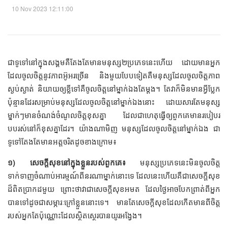
10 Nov 2023 12:11:00
ជាទូទៅនៅក្នុងសង្គមគឺតែងតែមានមនុស្ស២ប្រភេទនេះហើយ ដោយមានអ្នក
ដែលចូលចិត្តនូវភាពអ៊ូអរច្រើន និងមួយបែបទៀតគឺមនុស្សដែលចូលចិត្តភាព
ស្ងប់ស្ងាត់ និយាយឲ្យខ្លីទៅគឺចូលចិត្តនៅម្នាក់ឯងតែម្ដង។ តែវាក៏មិនមានអ្វីប្លែក
ប៉ុន្មានដែរសម្រាប់មនុស្សដែលចូលចិត្តនៅម្នាក់ឯងនោះ ដោយសារតែមនុស្ស
ម្នាក់ៗមានចំណង់ចំណូលចិត្តខុសគ្នា ដែលជាហេតុធ្វើឲ្យពួកគេមានរបៀបរ
បបរស់នៅក៏ខុសគ្នាដែរ។ យ៉ាងណាមិញ មនុស្សដែលចូលចិត្តនៅម្នាក់ឯង ជា
ទូទៅតែងតែមានអត្តចរិតដូចខាងក្រោម៖
១) សេចក្ដីសុខនៅក្នុងខ្លួនរបស់ពួកគេ៖
មនុស្សប្រភេទនេះមិនចូលចិត្ត
ទាក់ទាញចំណាប់អារម្មណ៍ពីនរណាម្នាក់នោះទេ ដែលនេះហើយគឺជាសេចក្ដីសុខ
ដ៏ពិតប្រាកដមួយ ព្រោះថាវាជាសេចក្ដីសុខអមត ដែលថ្ងៃអាចបែកព្រាត់ពីអ្នក
បានទៅដូចជាសម្ភារៈក្រៅខ្លួននោះទេ។ មានតែសេចក្ដីសុខដែលកើតមានពីចិត្ត
របស់អ្នកតែប៉ុណ្ណោះដែលស្ថិតស្ថេរបានយូរអង្វែង។