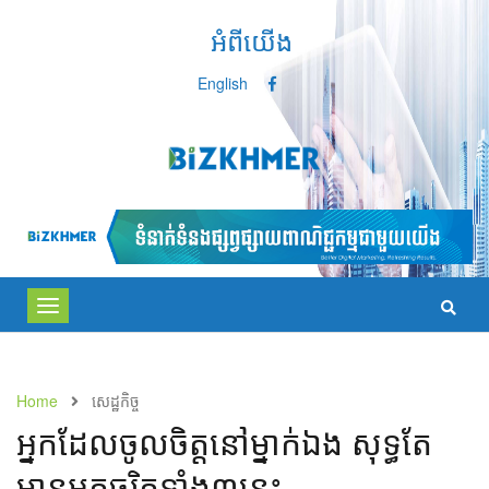
អំពីយើង
English
Toggle
navigation
Home
សេដ្ឋកិច្ច
អ្នក​ដែល​ចូលចិត្ត​នៅ​ម្នាក់​ឯង​ សុទ្ធ​តែ​
មាន​អត្តចរិត​ទាំង​៣​នេះ​