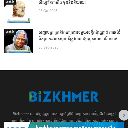
សិល្បៈនៃការគិត មុននឹងនិយាយ!
ឃ្លាំង​គំនិត
06 Oct 2025
សញ្ញាបត្រ គ្រាន់តែជាក្រដាសមួយសន្លឹកប៉ុណ្ណោះ! ការអប់រំ
ឃ្លាំង​គំនិត
ពិតប្រាកដរបស់អ្នក គឺត្រូវបានបង្ហាញតាមរយៈឥរិយាបថ!
30 Sep 2025
BizKhmer ​ជា​​ប្រព័ន្ធ​ផ្សព្វផ្សាយ​តាម​ប្រព័ន្ធ​ឌីជីថល​​​ប្រកប​ដោយ​វិជ្ជាជីវៈ​ដែល​​​ត្រូវ​
X
បាន​បង្កើតឡើង យ៉ាង​ពិសេស​​ដើម្បី​បំរើ​ដល់​ប្រយោជន៍​​​ដល់​មិត្ត​អ្នក​ដែល​ផ្ដោត​សំខាន់​
ទៅ​លើ​អត្ថបទ​ សហគ្រិន​ភាព អប់រំ ​​អាជីវកម្ម​ ​ការ​វិនិយោគ​ ​អភិវឌ្ឍន៍​អាជីព​ និង​