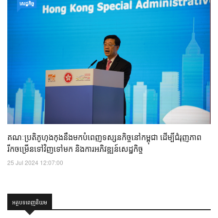
សេដ្ឋកិច្ច
គណៈប្រតិភូហុងកុងនឹងមកបំពេញទស្សនកិច្ចនៅកម្ពុជា ដើម្បីជំរុញភាព
រីកចម្រើនទៅវិញទៅមក និងការអភិវឌ្ឍន៍សេដ្ឋកិច្ច
25 Jul 2024 12:07:00
អត្ថបទពេញនិយម