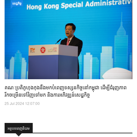
សេដ្ឋកិច្ច
គណៈប្រតិភូហុងកុងនឹងមកបំពេញទស្សនកិច្ចនៅកម្ពុជា ដើម្បីជំរុញភាព
រីកចម្រើនទៅវិញទៅមក និងការអភិវឌ្ឍន៍សេដ្ឋកិច្ច
25 Jul 2024 12:07:00
អត្ថបទពេញនិយម