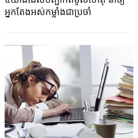
អ្នក​តែង​​​អស់​កម្លាំង​ជា​ប្រចាំ​