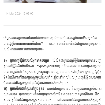
14 Mar 2024 12:03:00
តើ​អ្នក​មាន​ចម្ងល់​ទេ​នៅ​ពេល​ដែល​មាន​អារម្មណ៍​ថា​ឆាប់​អស់​កម្លាំង​ទោះ​បី​ជា​អ្នក​មិន​
បាន​ធ្វើ​អ្វី​ហត់​ណាស់​ណា​ក៏​ដោយ? នេះ​អាច​មាន​ទំនាក់ទំនង​ជាមួយ​បញ្ហា​សុខភាព​
របស់​អ្នក​តាម​រយៈ​បញ្ហា​ខាង​ក្រោម៖
១) ក្រពេញ​ទី​រ៉ូ​អ៊ីត​របស់​អ្នក​មាន​បញ្ហា៖
​ បើ​សិន​ជា​ក្រពេញ​ទីរ៉ូអ៊ីត​របស់​អ្នក​មាន​បញ្ហា​
ដូចជា​ទីរ៉ូអ៊ីត​មិន​ដំណើរ​ការ (hypothyroidism) ហើយ​អាការៈ​នោះ​មាន​ដូច​ជា​អ្នក​ជា​
មាន​អារម្មណ៍​ថា ​ស្បែក​របស់​អ្នក​ស្ងួត​ឬ​មាន​បញ្ហា​ទល់​លាមក​ជាច្រើន​។ ក្រពេញ​ទីរ៉ូអ៊ីត​
មិន​ដំណើរការ​គឺ​ជា​លក្ខខណ្ឌ​មួយ​ដែល​កើត​ឡើង​នៅ​ពេល​ដែល​ក្រពេញ​ទីរ៉ូអ៊ីត​របស់​អ្នក​
មិន​អាច​ផលិត​គ្រប់គ្រាន់​នូវ​អ័រម៉ូន​សំខាន់​ជាក់​លាក់​មួយ។
២) អ្នក​លើស​ជាតិ​ស្ករ​នៅ​ក្នុង​ខ្លួន៖
ពេល​ដែល​អ្នក​មាន​ជាតិ​ស្ករ​ក្នុង​ឈាម​ខ្ពស់​ចរាចរ​
ឈាម​របស់​ អ្នក​អាច​ត្រូវ​អន់​ថយ​ដូច្នេះ​កោសិកា​មិន​អាច​ទទួល​បាន​អុកស៊ីសែន​ និង ​
សារធាតុ​បំប៉ន​ដែល​ពួកគេ​ត្រូវការ​នោះ​ទេ។ នៅ​ពេល​ណា​ដែល​អ្នក​មាន​ជាតិ​ស្ករ​ខ្ពស់​