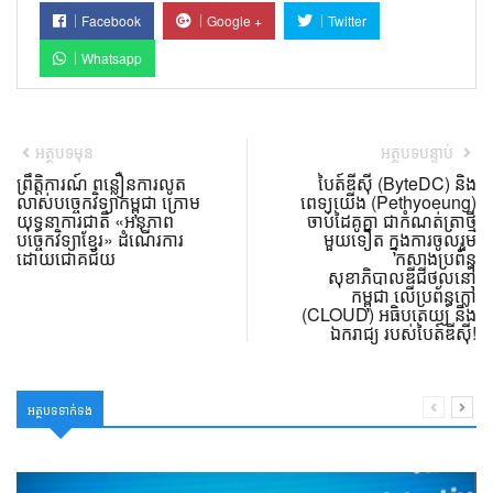
Facebook
Google +
Twitter
Whatsapp
អត្ថបទមុន
អត្ថបទបន្ទាប់
ព្រឹត្តិការណ៍ ពន្លឿនការលូត
បៃត៍ឌីស៊ី (ByteDC) និង
លាស់បច្ចេកវិទ្យាកម្ពុជា ក្រោម
ពេទ្យយើង (Pethyoeung)
យុទ្ធនាការជាតិ «អនុភាព
ចាប់ដៃគូគ្នា ជាកំណត់ត្រាថ្មី
បច្ចេកវិទ្យាខ្មែរ» ដំណើរការ
មួយទៀត ក្នុងការចូលរួម
ដោយជោគជ័យ
កសាងប្រព័ន្ធ
សុខាភិបាលឌីជីថល​នៅ
កម្ពុជា លើប្រព័ន្ធក្លៅ
(CLOUD) អធិបតេយ្យ និង
ឯករាជ្យ របស់បៃត៍ឌីស៊ី!
អត្ថបទទាក់ទង