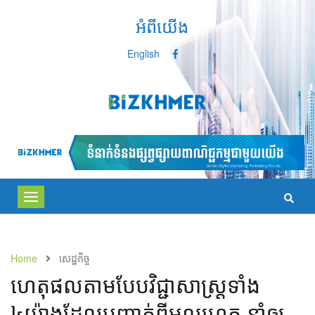
អំពីយើង
English
Toggle
navigation
Home
សេដ្ឋកិច្ច
ហេតុផល​តាម​បែប​វិជ្ជាសាស្ត្រ​ទាំង​
៤យ៉ាង​ដែល​បញ្ជាក់​​ពី​មូលហេតុ​ ​នាំ​ឲ្យ​​