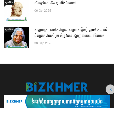
សិល្បៈនៃការគិត មុននឹងនិយាយ!
ឃ្លាំង​គំនិត
06 Oct 2025
សញ្ញាបត្រ គ្រាន់តែជាក្រដាសមួយសន្លឹកប៉ុណ្ណោះ! ការអប់រំ
ឃ្លាំង​គំនិត
ពិតប្រាកដរបស់អ្នក គឺត្រូវបានបង្ហាញតាមរយៈឥរិយាបថ!
30 Sep 2025
X
BizKhmer ​ជា​​ប្រព័ន្ធ​ផ្សព្វផ្សាយ​តាម​ប្រព័ន្ធ​ឌីជីថល​​​ប្រកប​ដោយ​វិជ្ជាជីវៈ​ដែល​​​ត្រូវ​
បាន​បង្កើតឡើង យ៉ាង​ពិសេស​​ដើម្បី​បំរើ​ដល់​ប្រយោជន៍​​​ដល់​មិត្ត​អ្នក​ដែល​ផ្ដោត​សំខាន់​