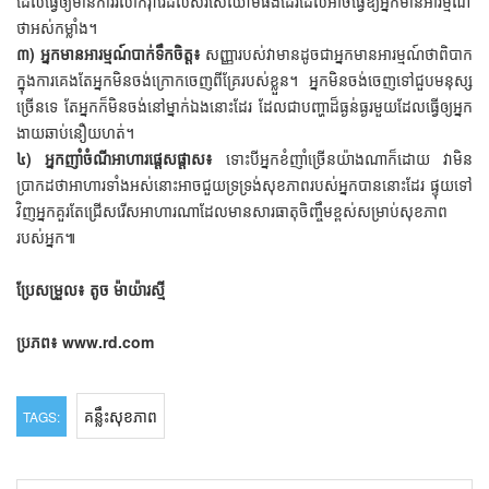
ដែល​ធ្វើ​ឲ្យ​មាន​ការ​រលាក​រ៉ាំរ៉ៃ​ដល់​សរសៃ​ឈាម​ផង​ដែរ​ដែល​អាច​ធ្វើ​ឱ្យ​អ្នក​មាន​អារម្មណ៍​
ថា​អស់​កម្លាំង។
៣) អ្នក​មាន​អារម្មណ៍​បាក់​ទឹក​ចិត្ត៖​
សញ្ញា​របស់​វា​មាន​ដូច​ជា​អ្នក​មាន​អារម្មណ៍​ថា​ពិបាក
​ក្នុង​ការ​គេង​តែ​អ្នក​មិន​ចង់​ក្រោក​ចេញ​ពី​គ្រែ​របស់​ខ្លួន។ អ្នក​មិន​ចង់​ចេញ​ទៅ​ជួប​មនុស្ស​
ច្រើន​ទេ​ តែ​អ្នក​ក៏​មិន​ចង់​នៅ​ម្នាក់​ឯង​នោះ​ដែរ​ ដែល​ជា​បញ្ហា​ដ៏​ធ្ងន់ធ្ងរ​មួយ​ដែល​ធ្វើឲ្យ​អ្នក​
ងាយ​ឆាប់​នឿយ​ហត់។
៤) អ្នក​ញាំ​ចំណី​អាហារ​ផ្ដេសផ្ដាស៖
ទោះ​បី​អ្នក​ខំ​ញាំ​ច្រើន​យ៉ាង​ណា​ក៏​ដោយ​ វា​មិន​
ប្រាកដ​ថា​អាហារ​ទាំង​អស់​នោះ​អាច​ជួយ​ទ្រទ្រង់​សុខភាព​របស់​អ្នក​បាន​នោះ​ដែរ ផ្ទុយ​ទៅ​
វិញ​អ្នក​គួរ​តែ​ជ្រើស​រើស​អាហារ​ណា​ដែល​មាន​សារធាតុ​ចិញ្ចឹម​ខ្ពស់​សម្រាប់​សុខភាព​
របស់​អ្នក៕
ប្រែសម្រួល៖ តូច ម៉ាយ៉ារស្មី
ប្រភព៖ www.rd.com
គន្លឹះសុខភាព
TAGS: