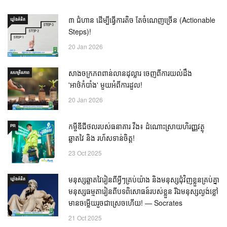
៣ ជំហាន ដើម្បីធ្វើការតិច តែចំណេញច្រើន (Actionable
ឃ្លាំង​គំនិត
Steps)!
20 Jan 2026
សាងចក្រភពពាន់លានដុល្លារ ចេញពីការយល់ដឹង
សហគ្រិនភាព
'អាថ៌កំបាំង' មួយអំពីការដួល!
20 Jan 2026
កម្ចីឌីជីថលរបស់ធនាគារ វីង៖ ដំណោះស្រាយហិរញ្ញវត្ថុ
PR
ឆ្លាតវៃ និង រហ័សទាន់ចិត្ត!
23 Oct 2025
មនុស្សឆ្លាតវៃរៀនពីអ្វីៗគ្រប់យ៉ាង និងមនុស្សជុំវិញខ្លួនគ្រប់គ្នា
ឃ្លាំង​គំនិត
មនុស្សធម្មតារៀនពីបទពិសោធន៍របស់ខ្លួន រីឯមនុស្សល្ងង់ខ្លៅ
មានចម្លើយរួចជាស្រេចហើយ! — Socrates
21 Oct 2025