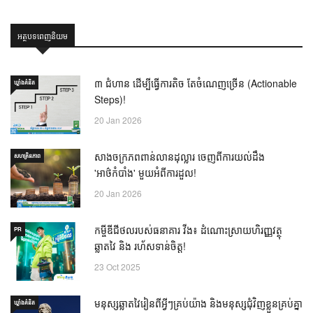
អត្ថបទពេញនិយម
៣ ជំហាន ដើម្បីធ្វើការតិច តែចំណេញច្រើន (Actionable
ឃ្លាំង​គំនិត
Steps)!
20 Jan 2026
សាងចក្រភពពាន់លានដុល្លារ ចេញពីការយល់ដឹង
សហគ្រិនភាព
'អាថ៌កំបាំង' មួយអំពីការដួល!
20 Jan 2026
កម្ចីឌីជីថលរបស់ធនាគារ វីង៖ ដំណោះស្រាយហិរញ្ញវត្ថុ
PR
ឆ្លាតវៃ និង រហ័សទាន់ចិត្ត!
23 Oct 2025
មនុស្សឆ្លាតវៃរៀនពីអ្វីៗគ្រប់យ៉ាង និងមនុស្សជុំវិញខ្លួនគ្រប់គ្នា
ឃ្លាំង​គំនិត