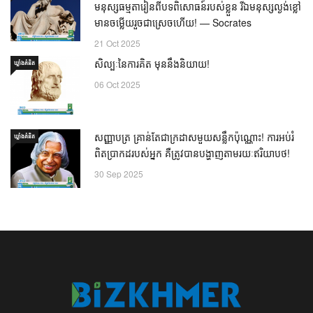
មនុស្សធម្មតារៀនពីបទពិសោធន៍របស់ខ្លួន រីឯមនុស្សល្ងង់ខ្លៅ
មានចម្លើយរួចជាស្រេចហើយ! — Socrates
21 Oct 2025
សិល្បៈនៃការគិត មុននឹងនិយាយ!
ឃ្លាំង​គំនិត
06 Oct 2025
សញ្ញាបត្រ គ្រាន់តែជាក្រដាសមួយសន្លឹកប៉ុណ្ណោះ! ការអប់រំ
ឃ្លាំង​គំនិត
ពិតប្រាកដរបស់អ្នក គឺត្រូវបានបង្ហាញតាមរយៈឥរិយាបថ!
30 Sep 2025