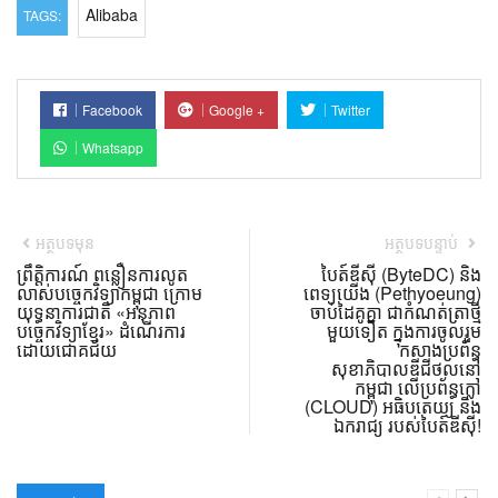
Alibaba​​
TAGS:
Facebook
Google +
Twitter
Whatsapp
អត្ថបទមុន
អត្ថបទបន្ទាប់
ព្រឹត្តិការណ៍ ពន្លឿនការលូត
បៃត៍ឌីស៊ី (ByteDC) និង
លាស់បច្ចេកវិទ្យាកម្ពុជា ក្រោម
ពេទ្យយើង (Pethyoeung)
យុទ្ធនាការជាតិ «អនុភាព
ចាប់ដៃគូគ្នា ជាកំណត់ត្រាថ្មី
បច្ចេកវិទ្យាខ្មែរ» ដំណើរការ
មួយទៀត ក្នុងការចូលរួម
ដោយជោគជ័យ
កសាងប្រព័ន្ធ
សុខាភិបាលឌីជីថល​នៅ
កម្ពុជា លើប្រព័ន្ធក្លៅ
(CLOUD) អធិបតេយ្យ និង
ឯករាជ្យ របស់បៃត៍ឌីស៊ី!