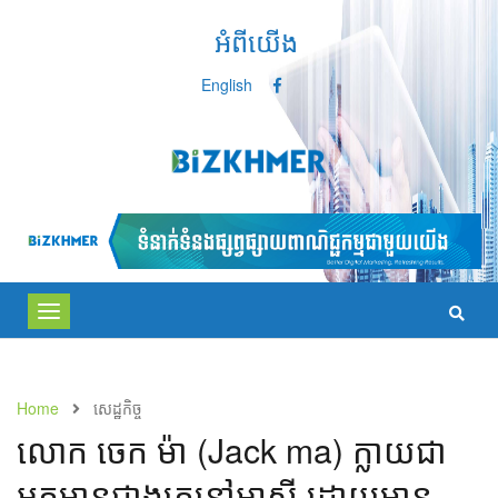
អំពីយើង
English
Toggle
navigation
Home
សេដ្ឋកិច្ច
​​លោក ចេក ម៉ា​ ​​(Jack ma)​ ​ក្លាយ​ជា​
អ្នក​មាន​ជាង​គេ​​នៅ​អាស៊ី​ ​ដោយ​មាន​