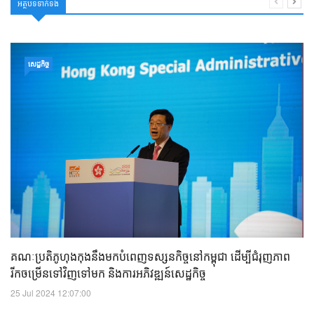
អត្ថបទទាក់ទង
សេដ្ឋកិច្ច
គណៈប្រតិភូហុងកុងនឹងមកបំពេញទស្សនកិច្ចនៅកម្ពុជា ដើម្បីជំរុញភាព
រីកចម្រើនទៅវិញទៅមក និងការអភិវឌ្ឍន៍សេដ្ឋកិច្ច
25 Jul 2024 12:07:00