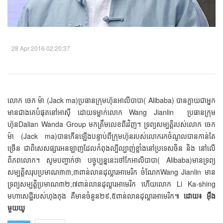
28 Apr 2016 02:20:37
លោក ចេក ម៉ា (Jack ma)ប្រធានក្រុមហ៊ុនអាលីបាបា( Alibaba) បានក្លាយជាអ្នក
មានជាងគេបំផុតនៅអាស៊ី ដោយទម្លាក់លោក Wang Jianlin ប្រធានក្រុម
ហ៊ុនDalian Wanda Group មកត្រឹមលេខពីរវិញ។ ទ្រព្យសម្បត្តិរបស់លោក ចេក
ម៉ា (Jack ma)បានកើនឡើងបន្ទាប់ពីក្រុមហ៊ុនរបស់លោករកចំណូលបានកាន់តែ
ច្រើន ជាពិសេសផ្សារអនឡាញដែលកំពុងល្បីល្បាញ់ខ្លាំងនៅប្រទេសចិន និង នៅលើ
ពិភពលោក។ សូមបញ្ជាក់ថា បច្ចុប្បន្ននេះថៅកែអាលីបាបា( Alibaba)មានទ្រព្យ
សម្បត្តិសរុបប្រមាណ៣៣,៣ពាន់លានដុល្លារអាមេរិក ចំណែកWang Jianlin មាន
ទ្រព្យសម្បត្តិប្រមាណ៣២,៧ពាន់លានដុល្លារអាមេរិក ហើយលោក Li Ka-shing
មហាសេដ្ឋីរបស់ហុងកុង គឺមានចំនួន២៩,៥ពាន់លានដុល្លារអាមេរិក៕
ដោយ៖ អ៊ឺង
មួយយូ