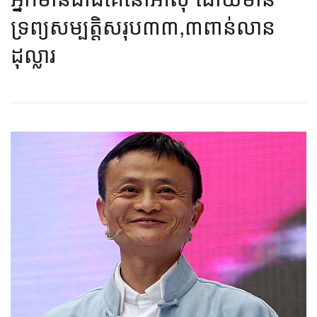
ទ្រព្យសម្បត្តិ​សរុប​៣៣,៣​ពាន់​​លាន​
ដុល្លារ​