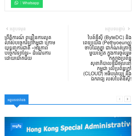
Whatsapp
អត្ថបទមុន
អត្ថបទបន្ទាប់
ព្រឹត្តិការណ៍ ពន្លឿនការលូត
បៃត៍ឌីស៊ី (ByteDC) និង
លាស់បច្ចេកវិទ្យាកម្ពុជា ក្រោម
ពេទ្យយើង (Pethyoeung)
យុទ្ធនាការជាតិ «អនុភាព
ចាប់ដៃគូគ្នា ជាកំណត់ត្រាថ្មី
បច្ចេកវិទ្យាខ្មែរ» ដំណើរការ
មួយទៀត ក្នុងការចូលរួម
ដោយជោគជ័យ
កសាងប្រព័ន្ធ
សុខាភិបាលឌីជីថល​នៅ
កម្ពុជា លើប្រព័ន្ធក្លៅ
(CLOUD) អធិបតេយ្យ និង
ឯករាជ្យ របស់បៃត៍ឌីស៊ី!
អត្ថបទទាក់ទង
សេដ្ឋកិច្ច