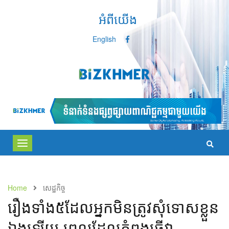
អំពីយើង
English
Toggle
navigation
Home
សេដ្ឋកិច្ច
រឿង​ទាំង​៥​ដែល​អ្នក​មិន​ត្រូវ​សុំទោស​ខ្លួន​
ឯង​​​ឡើយ ពេល​ដែល​កំពុងធ្វើ​វា​