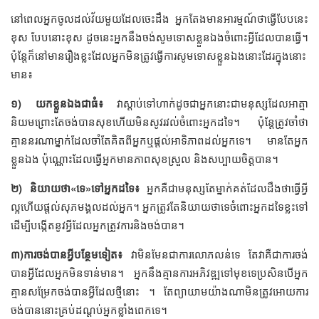
នៅពេលអ្នកចូលដល់វ័យមួយដែលចេះដឹង អ្នកតែងមានអារម្មណ៍ថាធ្វើបែបនេះ
ខុស បែបនោះខុស ដូចនេះអ្នកនឹងចង់សូមទោសខ្លួនឯងចំពោះអ្វីដែលបានធ្វើ។
ប៉ុន្តែក៏នៅមានរឿងខ្លះដែលអ្នកមិនត្រូវធ្វើការសូមទោសខ្លួនឯងនោះដែរក្នុងនោះ
មាន៖
១) យកខ្លួនឯងជាធំ៖
វាស្ដាប់ទៅហាក់ដូចជាអ្នកនោះជាមនុស្សដែលអាត្មា
និយមព្រោះតែចង់បានសុខហើយមិនសូវរវល់ចំពោះអ្នកដទៃ។ ប៉ុន្តែត្រូវចាំថា
គ្មាននរណាម្នាក់ដែលចាំតែគិតពីអ្នកឬផ្ដល់អាទិភាពដល់អ្នកទេ។ មានតែអ្នក
ខ្លួនឯង ប៉ុណ្ណោះដែលធ្វើអ្នកមានភាពសុខស្រួល និងសប្បាយចិត្តបាន។
២) និយាយថា«ទេ»ទៅអ្នកដទៃ៖
អ្នកគឺជាមនុស្សតែម្នាក់គត់ដែលដឹងថាធ្វើអ្វី
ល្អហើយផ្ដល់សុភមង្គលដល់អ្នក។ អ្នកត្រូវតែនិយាយថាទេចំពោះអ្នកដទៃខ្លះទៅ
ដើម្បីបង្កើតនូវអ្វីដែលអ្នកត្រូវការនិងចង់បាន។
៣)ការចង់បានអ្វីបន្ថែមទៀត៖
វាមិនមែនជាការលោភលន់ទេ តែវាគឺជាការចង់
បានអ្វីដែលអ្នកមិនទាន់មាន។ អ្នកនឹងគ្មានការអភិវឌ្ឍទៅមុខទេប្រសិនបើអ្នក
គ្មានសម្រែកចង់បានអ្វីដែលថ្មីនោះ ។ តែព្យាយាមយ៉ាងណាមិនត្រូវអោយការ
ចង់បាននោះគ្រប់ដណ្ដប់អ្នកខ្លាំងពេកទេ។