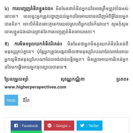
៤) ការបញ្ចេញគំនិតខ្លួនឯង៖
មិនមែនថាគំនិតអ្នកដទៃអាចត្រឹមត្រូវទាំងអស់
នោះទេ។ ពេលខ្លះអ្នកត្រូវបង្ហាញដល់អ្នកដទៃអោយបានឃើញអំពីអ្វីដែលអ្នក
បានគិត។ ទោះបីគំនិតនោះគ្មានការយល់ស្របពីអ្នកដទៃក៏ដោយ។ សូមកុំសូម
ទោសខ្លួនឯងដោយគ្រាន់តែការបញ្ចេញគំនិតអោយសោះ។
៥) ការមិនទទួលយកគំនិតរិះគន់៖
មិនមែនថាអ្នកមិនគួរយកគំនិតរិះគន់ពី
មនុស្សគ្រប់គ្នាទេ។ ប៉ុន្តែអ្នកត្រូវសង្កេតមើលថាមនុស្សបែបណាដែលចង់អោយ
អ្នកល្អនិងមនុស្សបែបណាដែលចង់ជាន់ពន្លិចអ្នក។ មិនត្រូវអោយការរិះគន់អ្នក
ដទៃមកធ្វើអោយអ្នកចុះខ្សោយបានទេ៕
ប្រែសម្រួល៖ព្រំ សុវណ្ណកណ្ណិកា
ប្រភព៖
www.higherperspectives.com
ជីវិត​
TAGS:
Facebook
Google +
Twitter