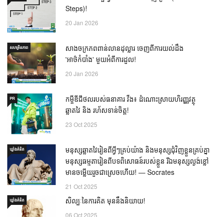
Steps)!
20 Jan 2026
សាងចក្រភពពាន់លានដុល្លារ ចេញពីការយល់ដឹង
សហគ្រិនភាព
'អាថ៌កំបាំង' មួយអំពីការដួល!
20 Jan 2026
កម្ចីឌីជីថលរបស់ធនាគារ វីង៖ ដំណោះស្រាយហិរញ្ញវត្ថុ
PR
ឆ្លាតវៃ និង រហ័សទាន់ចិត្ត!
23 Oct 2025
មនុស្សឆ្លាតវៃរៀនពីអ្វីៗគ្រប់យ៉ាង និងមនុស្សជុំវិញខ្លួនគ្រប់គ្នា
ឃ្លាំង​គំនិត
មនុស្សធម្មតារៀនពីបទពិសោធន៍របស់ខ្លួន រីឯមនុស្សល្ងង់ខ្លៅ
មានចម្លើយរួចជាស្រេចហើយ! — Socrates
21 Oct 2025
សិល្បៈនៃការគិត មុននឹងនិយាយ!
ឃ្លាំង​គំនិត
06 Oct 2025