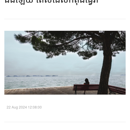
22 Aug 2024 12:08:00