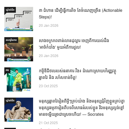
៣ ជំហាន ដើម្បីធ្វើការតិច តែចំណេញច្រើន (Actionable
ឃ្លាំង​គំនិត
Steps)!
20 Jan 2026
សាងចក្រភពពាន់លានដុល្លារ ចេញពីការយល់ដឹង
សហគ្រិនភាព
'អាថ៌កំបាំង' មួយអំពីការដួល!
20 Jan 2026
កម្ចីឌីជីថលរបស់ធនាគារ វីង៖ ដំណោះស្រាយហិរញ្ញវត្ថុ
PR
ឆ្លាតវៃ និង រហ័សទាន់ចិត្ត!
23 Oct 2025
មនុស្សឆ្លាតវៃរៀនពីអ្វីៗគ្រប់យ៉ាង និងមនុស្សជុំវិញខ្លួនគ្រប់គ្នា
ឃ្លាំង​គំនិត
មនុស្សធម្មតារៀនពីបទពិសោធន៍របស់ខ្លួន រីឯមនុស្សល្ងង់ខ្លៅ
មានចម្លើយរួចជាស្រេចហើយ! — Socrates
21 Oct 2025