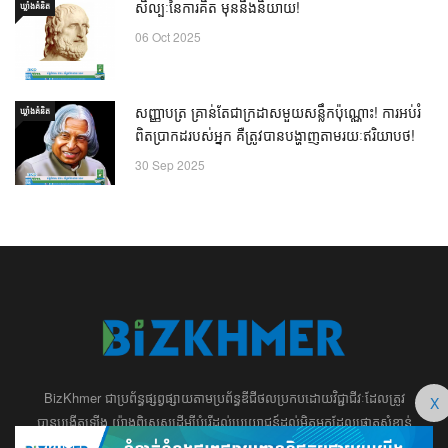
សិល្បៈនៃការគិត មុននឹងនិយាយ!
ឃ្លាំង​គំនិត
06 Oct 2025
សញ្ញាបត្រ គ្រាន់តែជាក្រដាសមួយសន្លឹកប៉ុណ្ណោះ! ការអប់រំ
ឃ្លាំង​គំនិត
ពិតប្រាកដរបស់អ្នក គឺត្រូវបានបង្ហាញតាមរយៈឥរិយាបថ!
30 Sep 2025
BizKhmer ​ជា​​ប្រព័ន្ធ​ផ្សព្វផ្សាយ​តាម​ប្រព័ន្ធ​ឌីជីថល​​​ប្រកប​ដោយ​វិជ្ជាជីវៈ​ដែល​​​ត្រូវ​
X
បាន​បង្កើតឡើង យ៉ាង​ពិសេស​​ដើម្បី​បំរើ​ដល់​ប្រយោជន៍​​​ដល់​មិត្ត​អ្នក​ដែល​ផ្ដោត​សំខាន់​
ទៅ​លើ​អត្ថបទ​ សហគ្រិន​ភាព អប់រំ ​​អាជីវកម្ម​ ​ការ​វិនិយោគ​ ​អភិវឌ្ឍន៍​អាជីព​ និង​