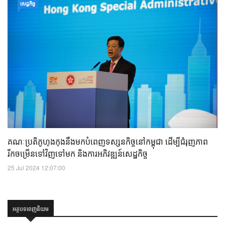
សេដ្ឋកិច្ច
គណៈប្រតិភូហុងកុងនឹងមកបំពេញទស្សនកិច្ចនៅកម្ពុជា ដើម្បីជំរុញភាព
រីកចម្រើនទៅវិញទៅមក និងការអភិវឌ្ឍន៍សេដ្ឋកិច្ច
25 Jul 2024 12:07:00
អត្ថបទពេញនិយម