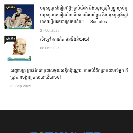
មនុស្សឆ្លាតវៃរៀនពីអ្វីៗគ្រប់យ៉ាង និងមនុស្សជុំវិញខ្លួនគ្រប់គ្នា
ឃ្លាំង​គំនិត
មនុស្សធម្មតារៀនពីបទពិសោធន៍របស់ខ្លួន រីឯមនុស្សល្ងង់ខ្លៅ
មានចម្លើយរួចជាស្រេចហើយ! — Socrates
21 Oct 2025
សិល្បៈនៃការគិត មុននឹងនិយាយ!
ឃ្លាំង​គំនិត
06 Oct 2025
សញ្ញាបត្រ គ្រាន់តែជាក្រដាសមួយសន្លឹកប៉ុណ្ណោះ! ការអប់រំ
ឃ្លាំង​គំនិត
ពិតប្រាកដរបស់អ្នក គឺត្រូវបានបង្ហាញតាមរយៈឥរិយាបថ!
30 Sep 2025