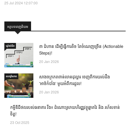
25 Jul 2024 12:07:00
អត្ថបទពេញនិយម
៣ ជំហាន ដើម្បីធ្វើការតិច តែចំណេញច្រើន (Actionable
ឃ្លាំង​គំនិត
Steps)!
20 Jan 2026
សាងចក្រភពពាន់លានដុល្លារ ចេញពីការយល់ដឹង
សហគ្រិនភាព
'អាថ៌កំបាំង' មួយអំពីការដួល!
20 Jan 2026
កម្ចីឌីជីថលរបស់ធនាគារ វីង៖ ដំណោះស្រាយហិរញ្ញវត្ថុ
PR
ឆ្លាតវៃ និង រហ័សទាន់ចិត្ត!
23 Oct 2025