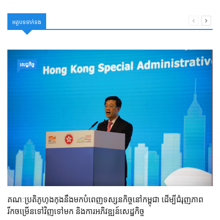
អត្ថបទទាក់ទង
សេដ្ឋកិច្ច
គណៈប្រតិភូហុងកុងនឹងមកបំពេញទស្សនកិច្ចនៅកម្ពុជា ដើម្បីជំរុញភាព
រីកចម្រើនទៅវិញទៅមក និងការអភិវឌ្ឍន៍សេដ្ឋកិច្ច