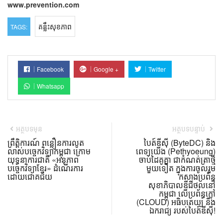
www.prevention.com
គន្លឹះសុខភាព
TAGS:
Facebook
Google +
Twitter
Whatsapp
អត្ថបទមុន
អត្ថបទបន្ទាប់
ព្រឹត្តិការណ៍ ពន្លឿនការលូត
បៃត៍ឌីស៊ី (ByteDC) និង
លាស់បច្ចេកវិទ្យាកម្ពុជា ក្រោម
ពេទ្យយើង (Pethyoeung)
យុទ្ធនាការជាតិ «អនុភាព
ចាប់ដៃគូគ្នា ជាកំណត់ត្រាថ្មី
បច្ចេកវិទ្យាខ្មែរ» ដំណើរការ
មួយទៀត ក្នុងការចូលរួម
ដោយជោគជ័យ
កសាងប្រព័ន្ធ
សុខាភិបាលឌីជីថល​នៅ
កម្ពុជា លើប្រព័ន្ធក្លៅ
(CLOUD) អធិបតេយ្យ និង
ឯករាជ្យ របស់បៃត៍ឌីស៊ី!