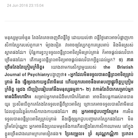
24 Jun 2016 23:15:04
មនុស្សមួយចំនួន តែងតែគេចចេញពីពន្លឺថ្ងៃ ដោយយល់ថា ពន្លឺថ្ងៃនោះអាចបំផ្លាញកោ
សិកាស្បែករបស់ពួកគេ។ ម៉្យាងទៀត វាអាចឲ្យស្បែកពួកគេស្រអាប់ និងមិនស្រស់
ស្អាតផងដែរ។ ប៉ុន្តែការខ្វះឬទទួលពន្លឺព្រះអាទិត្យមិនគ្រប់គ្រាន់ ក៏អាចផ្តល់ផលវិបាក
ច្រើនផងដែរ។ តើការខ្វះពន្លឺព្រះអាទិត្យអាចផ្ដល់ផលវិបាកអ្វីខ្លះដល់អ្នក?
១) ភាគ
ច្រើនតែងតែក្រៀមក្រំចិត្ត៖
យោងតាមការសិក្សាមួយរបស់
the Bristish
Journal of Psychiatry
បង្ហាញថា
៖ «អ្នកដែលមិនទទួលបានពន្លឺព្រះអាទិត្យគ្រប់
គ្រាន់ នឹង ធ្វើឲ្យរាងកាយខ្វះវីតាមីនដេ ហើយពួកគេអាចនឹងមានបញ្ហាផ្លូវចិត្តឬក្រៀម
ក្រំចិត្ត ទ្វេដង បើប្រៀបធៀបទៅនឹងមនុស្សធម្មតា។»
២) វាកាន់តែពិបាកសម្រាប់អ្នក
មានជំងឺមហារីក៖
សម្រាប់អ្នកមានជំងឺមហារីករាំរៃនានា អាចនឹងបន្តការរស់រានបាន
យូរ ប្រសិនបើពួកគេតែងតែទទួលពន្លឺពីព្រះអាទិត្យ ព្រោះគេអាចទទួលបានវីតាមីនដេ
ដែលជួយវិវត្តន៍កោសិការាងកាយផងដែរ។
៣) អ្នកអាចជួបបញ្ហាស្បែក៖
ការមិន
ទទួលបានពន្លឺព្រះអាទិត្យគ្រប់គ្រាន់ នឹងធ្វើឲ្យអ្នកជួបបញ្ហារោគស្បែកផងដែរ។ មិន
ត្រឹមតែប៉ុណ្ណោះ អ្នកអាចនឹងប្រឈមមុខនឹងការកើនឡើងនៃកោសិកាឈាមស នៅក្នុង
ខ្លួនច្រើនជាងឈាមក្រហមទៀតផង៕
ប្រែសម្រួល៖ ព្រំ សុវណ្ណកណ្ណិកា
ប្រភព៖