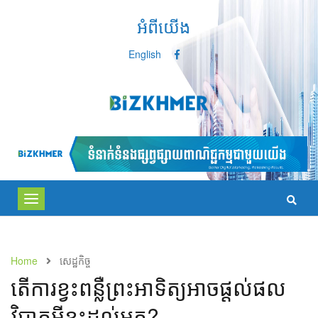
អំពីយើង
English
Toggle
navigation
Home
សេដ្ឋកិច្ច
តើ​ការ​ខ្វះ​ពន្លឺ​ព្រះ​អាទិត្យ​អាច​ផ្ដល់​ផល
វិបាក​អ្វី​ខ្លះ​ដល់​​អ្នក?​