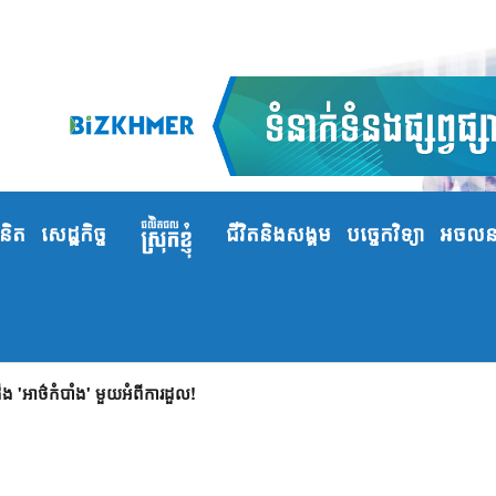
ំនិត
សេដ្ឋកិច្ច
ជីវិតនិងសង្គម
បច្ចេកវិទ្យា
អចលនទ
 'អាថ៌កំបាំង' មួយអំពីការដួល!