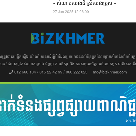
« សំណាបយោងដី ស្រីយោងប្រុស »
27 Jun 2025 12:06:00
ដែល​​​ត្រូវ​បាន​បង្កើតឡើង យ៉ាង​ពិសេស​​ដើម្បី​បំរើ​ដល់​ប្រយោជន៍​​​ដល់​មិត្ត​អ្នក​ដែល​ផ្ដោត​សំខាន់​ទៅ​លើ​
រ​​អត្ថបទ​​ ដែល​សុទ្ធតែ​សំខាន់​សម្រាប់​ ជំនួញ​ ការសិក្សា​ ​និង ការ​សម្រេច​ចិត្ត​របស់​​លោក​អ្នក​ ជាពិសេស​​គឺ
012 666 104 / 015 22 42 99 / 066 222 023
md@bizkhmer.com