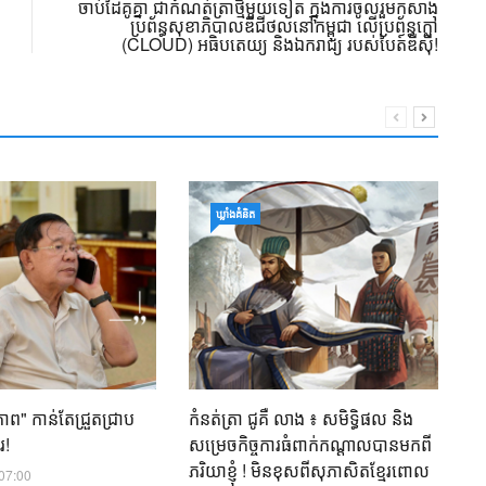
ចាប់ដៃគូគ្នា ជាកំណត់ត្រាថ្មីមួយទៀត ក្នុងការចូលរួមកសាង
ប្រព័ន្ធសុខាភិបាលឌីជីថល​នៅកម្ពុជា លើប្រព័ន្ធក្លៅ
(CLOUD) អធិបតេយ្យ និងឯករាជ្យ របស់បៃត៍ឌីស៊ី!
ជូ
ឃ្លាំង​គំនិត
ប
ជ
ម
16
ភាព" កាន់តែជ្រួតជ្រាប
កំនត់ត្រា ជូគឺ លាង ៖ សមិទ្ធិផល និង
រ!
សម្រេចកិច្ចការធំពាក់កណ្តាលបានមកពី
ភរិយាខ្ញុំ ! មិនខុសពីសុភាសិតខ្មែរពោល
:07:00