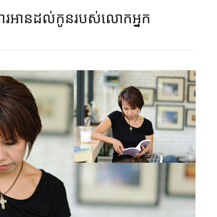
ារ​អាន​ដល់​កូន​របស់​លោក​អ្នក​