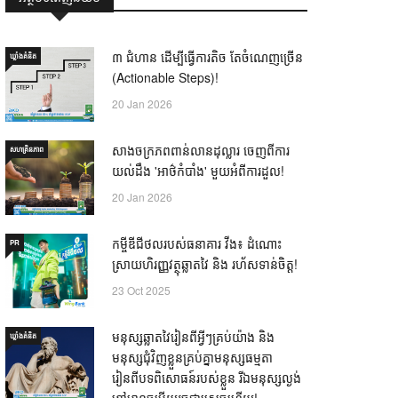
៣ ជំហាន ដើម្បីធ្វើការតិច តែចំណេញច្រើន
ឃ្លាំង​គំនិត
(Actionable Steps)!
20 Jan 2026
សាងចក្រភពពាន់លានដុល្លារ ចេញពីការ
សហគ្រិនភាព
យល់ដឹង 'អាថ៌កំបាំង' មួយអំពីការដួល!
20 Jan 2026
កម្ចីឌីជីថលរបស់ធនាគារ វីង៖ ដំណោះ
PR
ស្រាយហិរញ្ញវត្ថុឆ្លាតវៃ និង រហ័សទាន់ចិត្ត!
23 Oct 2025
មនុស្សឆ្លាតវៃរៀនពីអ្វីៗគ្រប់យ៉ាង និង
ឃ្លាំង​គំនិត
មនុស្សជុំវិញខ្លួនគ្រប់គ្នាមនុស្សធម្មតា
រៀនពីបទពិសោធន៍របស់ខ្លួន រីឯមនុស្សល្ងង់
ខ្លៅមានចម្លើយរួចជាស្រេចហើយ! —