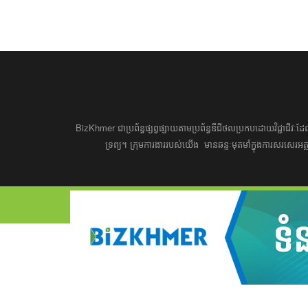
BizKhmer ​ជា​​ប្រព័ន្ធ​ផ្សព្វផ្សាយ​តាម​ប្រព័ន្ធ​ឌីជីថល​​​ប្រកប​ដោយ​វិជ្ជាជីវៈ​
ទ្រព្យ។ ​ក្រុម​​ការងារ​របស់​យើង​ ​​ មាន​ឆន្ទៈ​​មុតមាំ​​​ក្នុង​​ការ​សរសេ
BizKhmer © 2026 All Rights Reserved