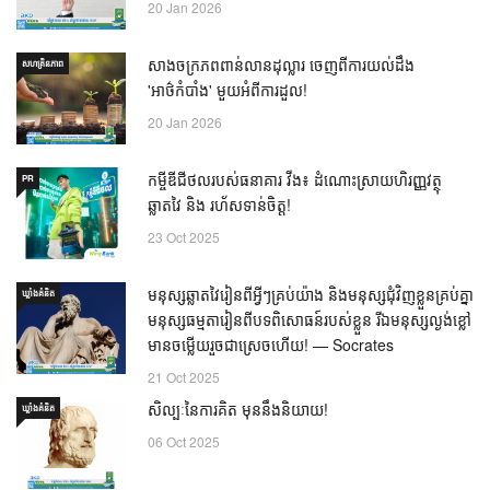
20 Jan 2026
សាងចក្រភពពាន់លានដុល្លារ ចេញពីការយល់ដឹង
សហគ្រិនភាព
'អាថ៌កំបាំង' មួយអំពីការដួល!
20 Jan 2026
កម្ចីឌីជីថលរបស់ធនាគារ វីង៖ ដំណោះស្រាយហិរញ្ញវត្ថុ
PR
ឆ្លាតវៃ និង រហ័សទាន់ចិត្ត!
23 Oct 2025
មនុស្សឆ្លាតវៃរៀនពីអ្វីៗគ្រប់យ៉ាង និងមនុស្សជុំវិញខ្លួនគ្រប់គ្នា
ឃ្លាំង​គំនិត
មនុស្សធម្មតារៀនពីបទពិសោធន៍របស់ខ្លួន រីឯមនុស្សល្ងង់ខ្លៅ
មានចម្លើយរួចជាស្រេចហើយ! — Socrates
21 Oct 2025
សិល្បៈនៃការគិត មុននឹងនិយាយ!
ឃ្លាំង​គំនិត
06 Oct 2025