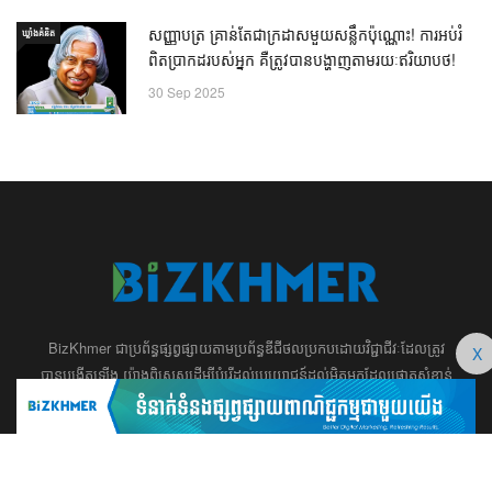
សញ្ញាបត្រ គ្រាន់តែជាក្រដាសមួយសន្លឹកប៉ុណ្ណោះ! ការអប់រំ
ឃ្លាំង​គំនិត
ពិតប្រាកដរបស់អ្នក គឺត្រូវបានបង្ហាញតាមរយៈឥរិយាបថ!
30 Sep 2025
BizKhmer ​ជា​​ប្រព័ន្ធ​ផ្សព្វផ្សាយ​តាម​ប្រព័ន្ធ​ឌីជីថល​​​ប្រកប​ដោយ​វិជ្ជាជីវៈ​ដែល​​​ត្រូវ​
X
បាន​បង្កើតឡើង យ៉ាង​ពិសេស​​ដើម្បី​បំរើ​ដល់​ប្រយោជន៍​​​ដល់​មិត្ត​អ្នក​ដែល​ផ្ដោត​សំខាន់​
ទៅ​លើ​អត្ថបទ​ សហគ្រិន​ភាព អប់រំ ​​អាជីវកម្ម​ ​ការ​វិនិយោគ​ ​អភិវឌ្ឍន៍​អាជីព​ និង​
អចលនទ្រព្យ។ ​ក្រុម​​ការងារ​របស់​យើង​ ​​ មាន​ឆន្ទៈ​​មុតមាំ​​​ក្នុង​​ការ​សរសេរ​​អត្ថបទ​​ ដែល​
សុទ្ធតែ​សំខាន់​សម្រាប់​ ជំនួញ​ ការសិក្សា​ ​និង ការ​សម្រេច​ចិត្ត​របស់​​លោក​អ្នក​ ជា
ពិសេស​​គឺ​​ជួយ​ពង្រឹង​ការ​ត្រិះរិះ ពិចារណា​ ​និង ​ការអភិវឌ្ឍន៍​ធនធាន​មនុស្ស។ ​​​​