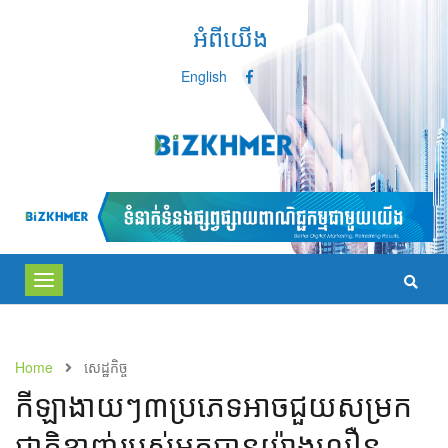
អំពីយើង
English
Toggle
navigation
Home
សេដ្ឋកិច្ច
កីឡាងាយៗ​៣ប្រភេទអាចជួយសម្រក
ជាតិខ្លាញ់របស់អ្នកបានយ៉ាងលឿន​