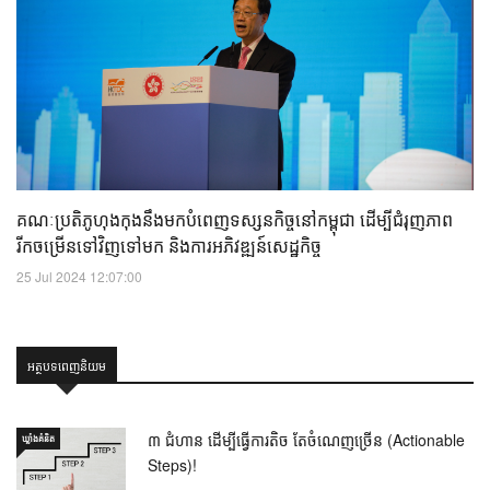
គណៈប្រតិភូហុងកុងនឹងមកបំពេញទស្សនកិច្ចនៅកម្ពុជា ដើម្បីជំរុញភាព
រីកចម្រើនទៅវិញទៅមក និងការអភិវឌ្ឍន៍សេដ្ឋកិច្ច
25 Jul 2024 12:07:00
អត្ថបទពេញនិយម
៣ ជំហាន ដើម្បីធ្វើការតិច តែចំណេញច្រើន (Actionable
ឃ្លាំង​គំនិត
Steps)!