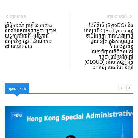
អត្ថបទមុន
អត្ថបទបន្ទាប់
ព្រឹត្តិការណ៍ ពន្លឿនការលូត
បៃត៍ឌីស៊ី (ByteDC) និង
លាស់បច្ចេកវិទ្យាកម្ពុជា ក្រោម
ពេទ្យយើង (Pethyoeung)
យុទ្ធនាការជាតិ «អនុភាព
ចាប់ដៃគូគ្នា ជាកំណត់ត្រាថ្មី
បច្ចេកវិទ្យាខ្មែរ» ដំណើរការ
មួយទៀត ក្នុងការចូលរួម
ដោយជោគជ័យ
កសាងប្រព័ន្ធ
សុខាភិបាលឌីជីថល​នៅ
កម្ពុជា លើប្រព័ន្ធក្លៅ
(CLOUD) អធិបតេយ្យ និង
ឯករាជ្យ របស់បៃត៍ឌីស៊ី!
អត្ថបទទាក់ទង
សេដ្ឋកិច្ច