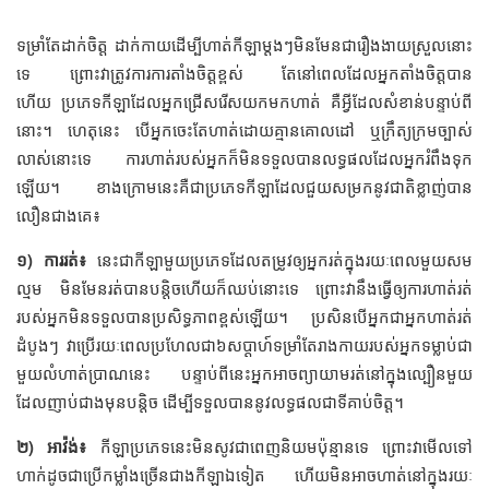
ទម្រាំតែដាក់ចិត្ត ដាក់កាយដើម្បីហាត់កីឡាម្ដងៗមិនមែនជារឿងងាយស្រួលនោះ
ទេ ព្រោះវាត្រូវការការតាំងចិត្តខ្ពស់ តែនៅពេលដែលអ្នកតាំងចិត្តបាន
ហើយ ប្រភេទកីឡាដែលអ្នកជ្រើសរើសយកមកហាត់ គឺអ្វីដែលសំខាន់បន្ទាប់ពី
នោះ។ ហេតុនេះ បើអ្នកចេះតែហាត់ដោយគ្មានគោលដៅ ឬក្រឹត្យក្រមច្បាស់
លាស់នោះទេ ការហាត់របស់អ្នកក៏មិនទទួលបានលទ្ធផលដែលអ្នករំពឹងទុក
ឡើយ។ ខាងក្រោមនេះគឺជាប្រភេទកីឡាដែលជួយសម្រកនូវជាតិខ្លាញ់បាន
លឿនជាងគេ៖
១) ការរត់៖
នេះជាកីឡាមួយប្រភេទដែលតម្រូវឲ្យអ្នករត់ក្នុងរយៈពេលមួយសម
ល្មម មិនមែនរត់បានបន្តិចហើយក៏ឈប់នោះទេ ព្រោះវានឹងធ្វើឲ្យការហាត់រត់
របស់អ្នកមិនទទួលបានប្រសិទ្ធភាពខ្ពស់ឡើយ។ ប្រសិនបើអ្នកជាអ្នកហាត់រត់
ដំបូងៗ វាប្រើរយៈពេលប្រហែលជា៦សប្ដាហ៍ទម្រាំតែរាងកាយរបស់អ្នកទម្លាប់ជា
មួយលំហាត់ប្រាណនេះ បន្ទាប់ពីនេះអ្នកអាចព្យាយាមរត់នៅក្នុងល្បឿនមួយ
ដែលញាប់ជាងមុនបន្តិច ដើម្បីទទួលបាននូវលទ្ធផលជាទីគាប់ចិត្ត។
២) អាវ៉ង់៖
កីឡាប្រភេទនេះមិនសូវជាពេញនិយមប៉ុន្មានទេ ព្រោះវាមើលទៅ
ហាក់ដូចជាប្រើកម្លាំងច្រើនជាងកីឡាឯទៀត ហើយមិនអាចហាត់នៅក្នុងរយៈ