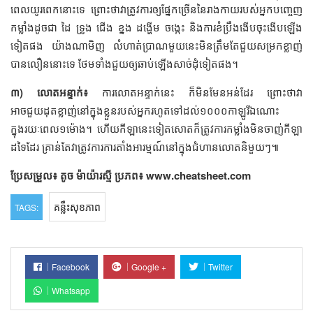
ពេលយូរពេកនោះទេ ព្រោះថាវាត្រូវការឲ្យផ្នែកច្រើននៃរាងកាយរបស់អ្នកបញ្ចេញ
កម្លាំងដូចជា ដៃ ទ្រូង ជើង ខ្នង ដង្ហើម ចង្កេះ និងការខំប្រឹងងើបចុះងើបឡើង
ទៀតផង យ៉ាងណាមិញ លំហាត់ប្រាណមួយនេះមិនត្រឹមតែជួយសម្រកខ្លាញ់
បានលឿននោះទេ ថែមទាំងជួយឲ្យឆាប់ឡើងសាច់ដុំទៀតផង។
៣) លោតអន្ទាក់៖
ការលោតអន្ទាក់នេះ ក៏មិនមែនអន់ដែរ ព្រោះថាវា
អាចជួយដុតខ្លាញ់នៅក្នុងខ្លួនរបស់អ្នករហូតទៅដល់១០០០កាឡូរីឯណោះ
ក្នុងរយៈពេល១ម៉ោង។ ហើយកីឡានេះទៀតសោតក៏ត្រូវការកម្លាំងមិនចាញ់កីឡា
ដទៃដែរ គ្រាន់តែវាត្រូវការការតាំងអារម្មណ៍នៅក្នុងជំហានលោតនិមួយៗ៕
ប្រែសម្រួល៖ តូច ម៉ាយ៉ារស្មី
ប្រភព៖ www.cheatsheet.com
គន្លឹះសុខភាព
TAGS:
Facebook
Google +
Twitter
Whatsapp