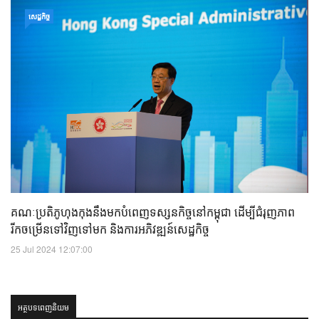
សេដ្ឋកិច្ច
គណៈប្រតិភូហុងកុងនឹងមកបំពេញទស្សនកិច្ចនៅកម្ពុជា ដើម្បីជំរុញភាព
រីកចម្រើនទៅវិញទៅមក និងការអភិវឌ្ឍន៍សេដ្ឋកិច្ច
25 Jul 2024 12:07:00
អត្ថបទពេញនិយម