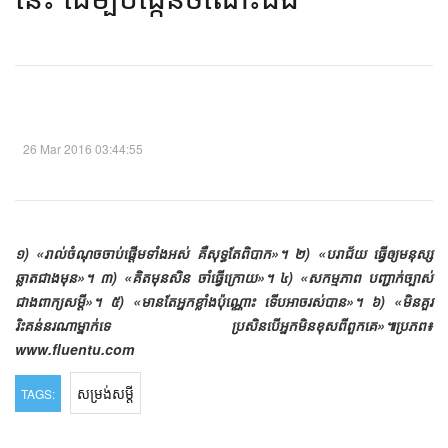
26 Mar 2016 03:44:55
​១) ​«​រាល់​ចំណុច​ចាប់​ផ្ដើម​ទាំង​អស់​ ​គឺ​សុទ្ធតែ​ពិបាក​»។
២) «​​បរាជ័យ​ ​ធ្វើ​ឲ្យ​មនុស្ស​
ឆ្លាត​ជាង​មុន​»។
៣) ​​«​គិត​មុន​សិន ចាំ​​ធ្វើ​ក្រោយ​»។
៤) «​​សកម្មភាព​ ​បញ្ជាក់​ច្បាស់​
ជាង​ពាក្យ​សម្ដី​»។
៥) ​​«​មាន​តែ​អ្នក​ខ្លាំង​ប៉ុណ្ណោះ​​ ​ទើប​អាច​រស់​​បាន​»។
៦) ​«​​មិន​គួរ​
រិះគន់​នរណា​ម្នាក់​ទេ ប្រសិន​បើ​អ្នក​មិន​ខុស​ពី​ពួកគេ​​»៕
​ប្រភព៖
www.fluentu.com
សម្រង់សម្តី
TAGS: