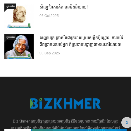
សិល្បៈនៃការគិត មុននឹងនិយាយ!
ឃ្លាំង​គំនិត
06 Oct 2025
សញ្ញាបត្រ គ្រាន់តែជាក្រដាសមួយសន្លឹកប៉ុណ្ណោះ! ការអប់រំ
ឃ្លាំង​គំនិត
ពិតប្រាកដរបស់អ្នក គឺត្រូវបានបង្ហាញតាមរយៈឥរិយាបថ!
30 Sep 2025
BizKhmer ​ជា​​ប្រព័ន្ធ​ផ្សព្វផ្សាយ​តាម​ប្រព័ន្ធ​ឌីជីថល​​​ប្រកប​ដោយ​វិជ្ជាជីវៈ​ដែល​​​ត្រូវ​
X
បាន​បង្កើតឡើង យ៉ាង​ពិសេស​​ដើម្បី​បំរើ​ដល់​ប្រយោជន៍​​​ដល់​មិត្ត​អ្នក​ដែល​ផ្ដោត​សំខាន់​