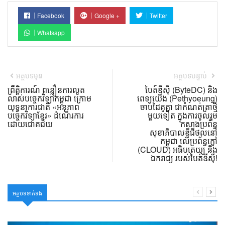
Facebook
Google +
Twitter
Whatsapp
អត្ថបទមុន
អត្ថបទបន្ទាប់
ព្រឹត្តិការណ៍ ពន្លឿនការលូត
បៃត៍ឌីស៊ី (ByteDC) និង
លាស់បច្ចេកវិទ្យាកម្ពុជា ក្រោម
ពេទ្យយើង (Pethyoeung)
យុទ្ធនាការជាតិ «អនុភាព
ចាប់ដៃគូគ្នា ជាកំណត់ត្រាថ្មី
បច្ចេកវិទ្យាខ្មែរ» ដំណើរការ
មួយទៀត ក្នុងការចូលរួម
ដោយជោគជ័យ
កសាងប្រព័ន្ធ
សុខាភិបាលឌីជីថល​នៅ
កម្ពុជា លើប្រព័ន្ធក្លៅ
(CLOUD) អធិបតេយ្យ និង
ឯករាជ្យ របស់បៃត៍ឌីស៊ី!
អត្ថបទទាក់ទង