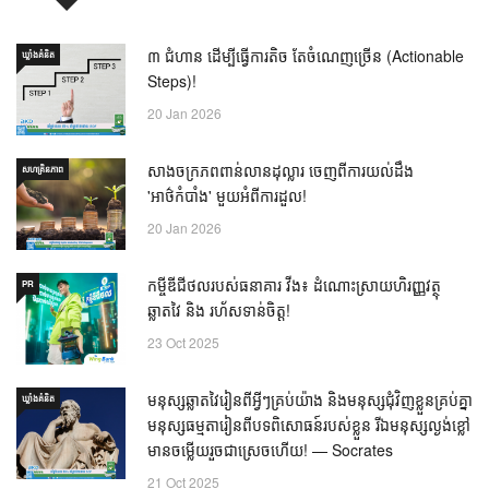
៣ ជំហាន ដើម្បីធ្វើការតិច តែចំណេញច្រើន (Actionable
ឃ្លាំង​គំនិត
Steps)!
20 Jan 2026
សាងចក្រភពពាន់លានដុល្លារ ចេញពីការយល់ដឹង
សហគ្រិនភាព
'អាថ៌កំបាំង' មួយអំពីការដួល!
20 Jan 2026
កម្ចីឌីជីថលរបស់ធនាគារ វីង៖ ដំណោះស្រាយហិរញ្ញវត្ថុ
PR
ឆ្លាតវៃ និង រហ័សទាន់ចិត្ត!
23 Oct 2025
មនុស្សឆ្លាតវៃរៀនពីអ្វីៗគ្រប់យ៉ាង និងមនុស្សជុំវិញខ្លួនគ្រប់គ្នា
ឃ្លាំង​គំនិត
មនុស្សធម្មតារៀនពីបទពិសោធន៍របស់ខ្លួន រីឯមនុស្សល្ងង់ខ្លៅ
មានចម្លើយរួចជាស្រេចហើយ! — Socrates
21 Oct 2025