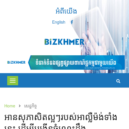
អំពីយើង
English
Toggle
navigation
Home
សេដ្ឋកិច្ច
​អាន​សុភាសិត​ល្អ​ៗ​របស់​អាល្លឺម៉ង់​​ទាំង​​
នេះ​ ​​ដើម្បី​បង្កើន​ចំណេះដឹង​